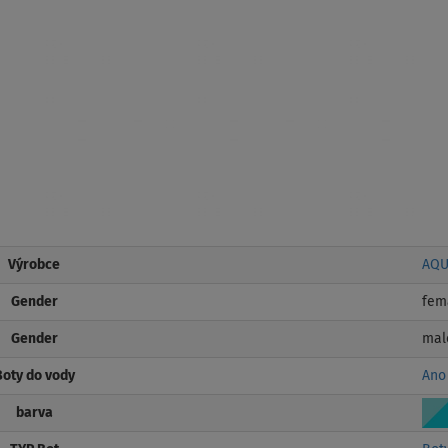
Výrobce
AQU
Gender
fem
Gender
mal
Boty do vody
Ano
barva