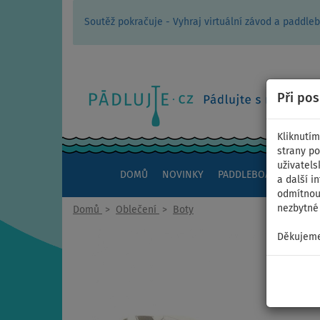
Soutěž pokračuje - Vyhraj virtuální závod a padd
Při po
Kliknutím
strany po
uživatels
DOMŮ
NOVINKY
PADDLEBOARDY
KAJ
a další i
odmítnout
nezbytné 
Domů
>
Oblečení
>
Boty
Děkujeme