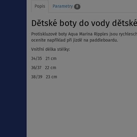
Popis
Parametry
8
Dětské boty do vody dětské
Protiskluzové boty Aqua Marina Ripples jsou rychlesc
oceníte například při jízdě na paddleboardu.
Vnitřní délka stélky:
34/35 21 cm
36/37 22 cm
38/39 23 cm