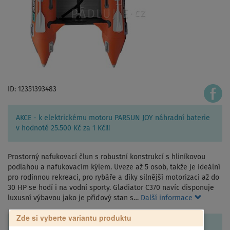
ID: 12351393483
AKCE - k elektrickému motoru PARSUN JOY náhradní baterie
v hodnotě 25.500 Kč za 1 Kč!!!
Prostorný nafukovací člun s robustní konstrukcí s hliníkovou
podlahou a nafukovacím kýlem. Uveze až 5 osob, takže je ideální
pro rodinnou rekreaci, pro rybáře a díky silnější motorizaci až do
30 HP se hodí i na vodní sporty. Gladiator C370 navíc disponuje
luxusní výbavou jako je příďový stan s…
Další informace
Zde si vyberte variantu produktu