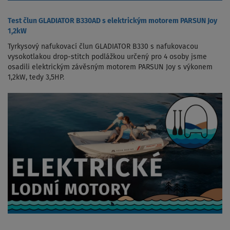
Test člun GLADIATOR B330AD s elektrickým motorem PARSUN Joy
1,2kW
Tyrkysový nafukovací člun GLADIATOR B330 s nafukovacou
vysokotlakou drop-stitch podlážkou určený pro 4 osoby jsme
osadili elektrickým závěsným motorem PARSUN Joy s výkonem
1,2kW, tedy 3,5HP.