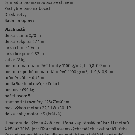
5x madlo pro manipulaci se člunem
Záchytné lano na bocích
Držák kotvy
Sada na opravy
Vlastnosti:
délka člunu: 3,70 m
délka kokpitu: 2,41 m
šířka člunu: 1,74 m
šířka kokpitu: 0,82 m
váha: 72 kg
hustota materiálu PVC trubky 1100 g/m2, tl. 0,8-0,9 mm
hustota spodního materiálu PVC 1100 g/m2, tl. 0,8-0,9 mm
průměr válce: 0,45 m
podlážka: hliníková, skládací
nosnost: 690 kg
počet osob: 5
transportní rozměry: 126x70x40cm
max. výkon motoru 22,3 kW /30 HP
délka nohy motoru: S (krátká)
U motoru do výkonu 4kW není třeba kapitánský průkaz. U motorů
4 kW až 20kW je v ČR a vnitrozemských vodách v zahraničí třeba