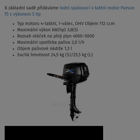
K základní sadě přidáváme
lodní spalovací 4 taktní motor Parsun
f5 s výkonem 5 hp
Typ motoru 4-taktní, 1-válec, OHV Objem 112 ccm
Maximální výkon kW(hp) 3,6(5)
Rozsah otáček na plný plyn 4000~5000
Maximální spotřeba paliva 2,0 l/h
Objem palivové nádrže 1,3 l
Suchá hmotnost 24,5 kg (S)/25,5 kg (L)