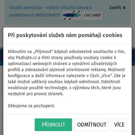
×
Soutěž pokračuje - Vyhraj virtuální závod a
Zavřít
paddleboard PADDLENAUT!
CHCI HRÁT
Při poskytování služeb nám pomáhají cookies
+420 467 409 090
0ks
CZ/Kč
Kliknutím na „Přijmout“ kdykoli odvolatelně souhlasíte s tím,
aby Padlujte.cz a třetí strany používaly soubory cookie k
optimalizaci webových stránek a vytváření uživatelských
profilů a zobrazování zájmově orientované reklamy. Možnosti
Domů
>
Čluny a motory
konfigurace a další informace naleznete v části „Více“. Zde je
také možné udělený souhlas kdykoli odmítnout. Odmítnutí
neaktivuje použité technologie, s výjimkou těch, které jsou
nezbytné pro provoz stránek.
Člun GLADIATOR ACTIVE
Děkujeme za pochopení.
C370AL orange dark grey -
nafukovací člun s hliníkovou
PŘIJMOUT
ODMÍTNOUT
VÍCE