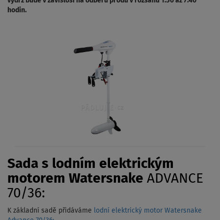
výdrž bude v závislosi na odběru produ v rozsahu 1:50 až 7:40
hodin.
Sada s lodním elektrickým
motorem Watersnake
ADVANCE
70/36:
K základní sadě přidáváme
lodní elektrický motor Watersnake