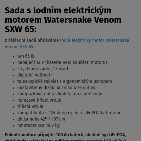
Sada s lodním elektrickým
motorem Watersnake Venom
SXW 65:
K základní sadě přidáváme
lodní elektrický motor Watersnake
Venom SXV 65
tah 65 lb
napájení 12 V (baterie není součástí motoru)
5 rychlostí vpřed / 3 vzad
digitální voltmetr
teleskopická rukojeť s ergonomickým úchopem
nastavitelný držák na zrcadlo ze slitiny
kompozitová noha vhodná i do slané vody
nerezová hřídel vrtule
třílistá vrtule
kompatibilita s 12V deep cycle a LiFePO4 bateriemi
délka nohy 42" / 107 cm
hmotnost cca 10,0 kg
Pokud k motoru připojíte 100 Ah baterii, ideálně typ LiFePO4,