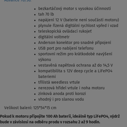
Advance 70/36:
bezkartáčový motor s vysokou účinností
tah 70 lb
napájení 12 V (baterie není součástí motoru)
plynule řízená digitální rychlost vpřed i vzad
teleskopická ovládací rukojeť
digitální voltmetr
Anderson konektor pro snadné připojení
USB port pro nabíjení telefonu
sportovní režim pro krátkodobé navýšení
výkonu
vestavěná napěťová ochrana až do 14,5 V
kompatibilita s 12V deep cycle a LiFePO4
bateriemi
třílistá weedless vrtule
nerezová hřídel vrtule i noha motoru
zinková anoda proti korozi
vhodný i pro slanou vodu
Velikost balení: 125*54*15 cm
Pokud k motoru připojíte 100 Ah baterii, ideálně typ LiFePO4, výdrž
bude v závislosi na odběru produ v rozsahu 2 až 9 hodin.