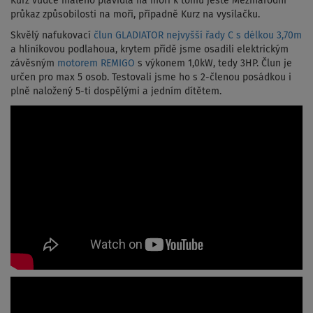
Kurz vůdce malého plavidla na moři k tomu ještě Mezinárodní
průkaz způsobilosti na moři, případně Kurz na vysílačku.
Skvělý nafukovací
člun GLADIATOR nejvyšší řady C s délkou 3,70m
a hliníkovou podlahoua, krytem přídě jsme osadili elektrickým
závěsným
motorem REMIGO
s výkonem 1,0kW, tedy 3HP. Člun je
určen pro max 5 osob. Testovali jsme ho s 2-členou posádkou i
plně naložený 5-ti dospělými a jedním dítětem.