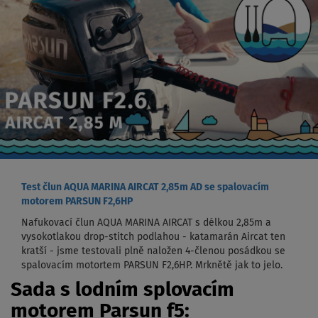
Test člun AQUA MARINA AIRCAT 2,85m AD se spalovacím
motorem PARSUN F2,6HP
Nafukovací člun AQUA MARINA AIRCAT s délkou 2,85m a
vysokotlakou drop-stitch podlahou - katamarán Aircat ten
kratší - jsme testovali plně naložen 4-členou posádkou se
spalovacím motortem PARSUN F2,6HP. Mrknětě jak to jelo.
Sada s lodním splovacím
motorem Parsun f5: