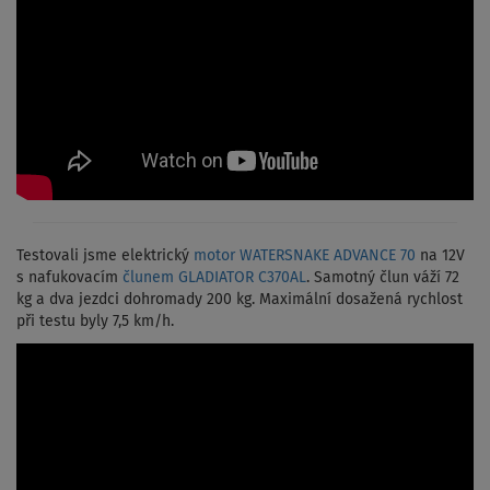
Testovali jsme elektrický
motor WATERSNAKE ADVANCE 70
na 12V
s nafukovacím
člunem GLADIATOR C370AL
. Samotný člun váží 72
kg a dva jezdci dohromady 200 kg. Maximální dosažená rychlost
při testu byly 7,5 km/h.