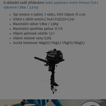
K základní sadě přidáváme
lodní spalovací motor Parsun f2,6 s
výkonem 1,9kw / 2,6 hp
Typ motoru 4-taktní, 1-válec, OHV Objem 72 ccm
Vrtání x zdvih mm(in.) 54,0×31,5(2,13×1,24)
Maximální výkon 1,9kw / 2,6hp
Maximální spotřeba paliva 1,1 l/h
Objem palivové nádrže 1,2 l
Objem olejové vany 0,35L
Suchá hmotnost 16kg(S)/17kg(L) 17kg(S)/18kg(L)