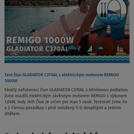
Test člun GLADIATOR C370AL s elektrickým motorem REMIGO
1000W
Skvělý nafukovací člun GLADIATOR C370AL s hliníkovou podlahou
jsme osadili elektrickým závěsným motorem REMIGO s výkonem
1,0kW, tedy 3HP. Člun je určen pro max 5 osob. Testovali jsme ho
s 2-členou posádkou i plně naložený 5-ti dospělými a jedním
dítětem.