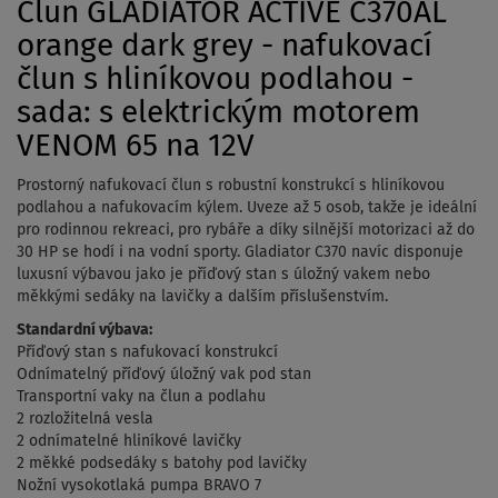
Člun GLADIATOR ACTIVE C370AL
orange dark grey - nafukovací
člun s hliníkovou podlahou -
sada: s elektrickým motorem
VENOM 65 na 12V
Prostorný nafukovací člun s robustní konstrukcí s hliníkovou
podlahou a nafukovacím kýlem. Uveze až 5 osob, takže je ideální
pro rodinnou rekreaci, pro rybáře a díky silnější motorizaci až do
30 HP se hodí i na vodní sporty. Gladiator C370 navíc disponuje
luxusní výbavou jako je příďový stan s úložný vakem nebo
měkkými sedáky na lavičky a dalším příslušenstvím.
Standardní výbava:
Příďový stan s nafukovací konstrukcí
Odnímatelný příďový úložný vak pod stan
Transportní vaky na člun a podlahu
2 rozložitelná vesla
2 odnímatelné hliníkové lavičky
2 měkké podsedáky s batohy pod lavičky
Nožní vysokotlaká pumpa BRAVO 7