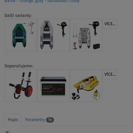
Barva - Orange, gray - nafukovací čluny
Další varianty:
VÍCE...
Doporučujeme:
VÍCE...
Popis
Parametry
14