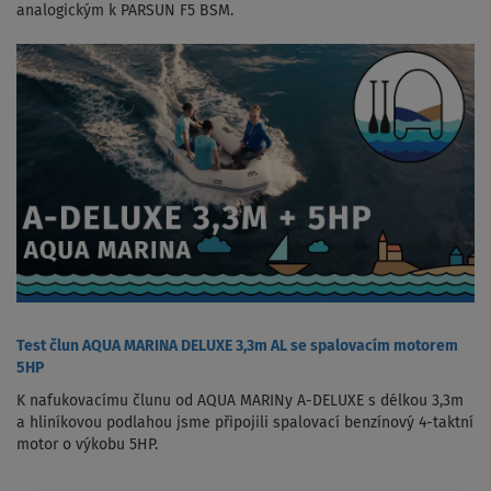
analogickým k PARSUN F5 BSM.
Test člun AQUA MARINA DELUXE 3,3m AL se spalovacím motorem
5HP
K nafukovacímu člunu od AQUA MARINy A-DELUXE s délkou 3,3m
a hliníkovou podlahou jsme připojili spalovací benzínový 4-taktní
motor o výkobu 5HP.