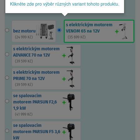
Klikněte zde pro výběr různých variant tohoto produktu.
s elektrickým motorem
bez motoru
VENOM 65 na 12V
(
24 999 Kč
)
(
35 699 Kč
)
s elektrickým motorem
ADVANCE 70 na 12V
(
39 599 Kč
)
s elektrickým motorem
PRIME 70 na 12V
(
39 599 Kč
)
se spalovacím
motorem PARSUN F2,6
1,9 kW
(
41 999 Kč
)
se spalovacím
motorem PARSUN F5 3,6
kW