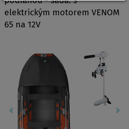
podlahou - sada: s
elektrickým motorem VENOM
65 na 12V
Previous
Nex