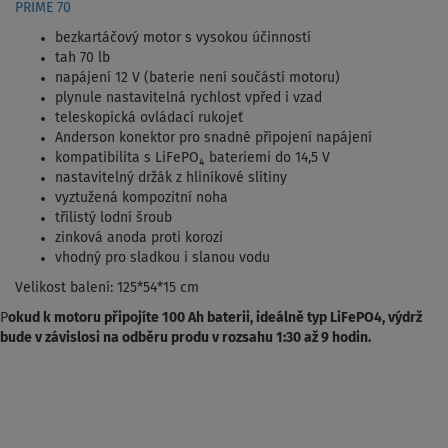
PRIME 70
bezkartáčový motor s vysokou účinností
tah 70 lb
napájení 12 V (baterie není součástí motoru)
plynule nastavitelná rychlost vpřed i vzad
teleskopická ovládací rukojeť
Anderson konektor pro snadné připojení napájení
kompatibilita s LiFePO₄ bateriemi do 14,5 V
nastavitelný držák z hliníkové slitiny
vyztužená kompozitní noha
třílistý lodní šroub
zinková anoda proti korozi
vhodný pro sladkou i slanou vodu
Velikost balení: 125*54*15 cm
P
okud k motoru připojíte 100 Ah baterii, ideálně typ LiFePO4, výdrž
bude v závislosi na odběru produ v rozsahu 1:30 až 9 hodin.