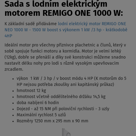
Sada s lodním elektrickým
motorem REMIGO ONE 1000 W:
K základní sadě přidáváme
lodní elektrický motor REMIGO ONE
NEO 1000 W - 1500 W boost s výkonem 1 kW /3 hp - krátkodobě
4HP
Ideální motor pro všechny příznivce plachetnic a člunů, který v
sobě spojuje funkci motoru a kormidla. Motor je velmi lehký
(12kg), dobře se přenáší a díky své konstrukci můžeme snadno
nastavit délku nohy pro lodi s různě vysokým upevňovacím
zrcadlem.
výkon 1 kW / 3 hp / v boost módu 4 HP (K motorům do 5
HP nejsou potřeba zkoušky ani kapitánský průkaz)
hmotnost 12 kg
hmotnost včetně oddělitelného držáku 14,5 kg
doba nabíjení 6 hodin
Dojezd - až 15 NM při poloviční rychlosti - 3 uzly
Maximální rychlost 5 uzlů
Rozměry 1250 mm x 295 mm x 90 mm