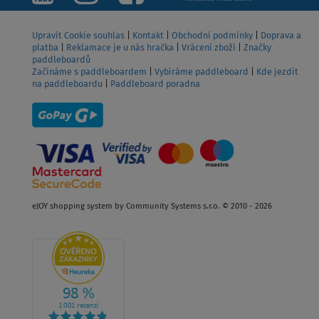
Upravit Cookie souhlas
|
Kontakt
|
Obchodní podmínky
|
Doprava a
platba
|
Reklamace je u nás hračka
|
Vrácení zboží
|
Značky
paddleboardů
Začínáme s paddleboardem
|
Vybíráme paddleboard
|
Kde jezdit
na paddleboardu
|
Paddleboard poradna
eJOY shopping system by Community Systems s.r.o. © 2010 - 2026