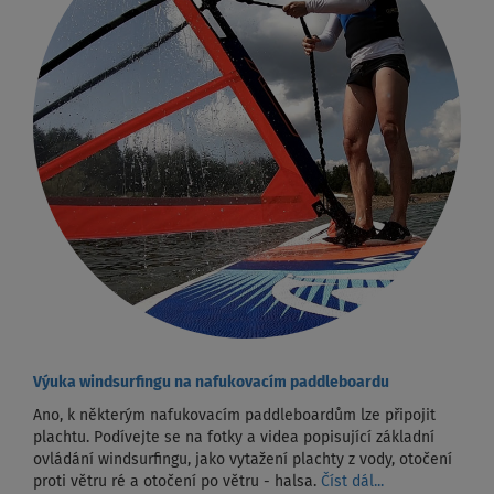
Výuka windsurfingu na nafukovacím paddleboardu
Ano, k některým nafukovacím paddleboardům lze připojit
plachtu. Podívejte se na fotky a videa popisující základní
ovládání windsurfingu, jako vytažení plachty z vody, otočení
proti větru ré a otočení po větru - halsa.
Číst dál...