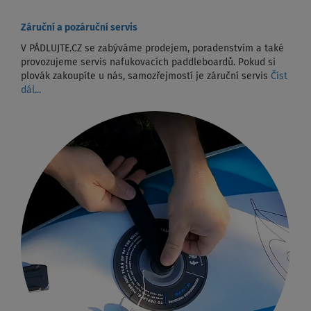
Záruční a pozáruční servis
V PÁDLUJTE.CZ se zabýváme prodejem, poradenstvím a také
provozujeme servis nafukovacích paddleboardů. Pokud si
plovák zakoupíte u nás, samozřejmostí je záruční servis
Číst
dál...