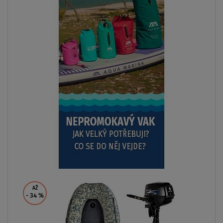
AŽ
- 34
%