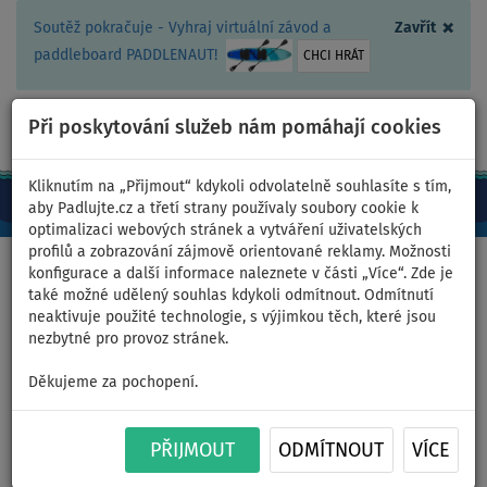
×
Soutěž pokračuje - Vyhraj virtuální závod a
Zavřít
paddleboard PADDLENAUT!
CHCI HRÁT
Při poskytování služeb nám pomáhají cookies
+420 467 409 090
0ks
CZ/Kč
Kliknutím na „Přijmout“ kdykoli odvolatelně souhlasíte s tím,
aby Padlujte.cz a třetí strany používaly soubory cookie k
optimalizaci webových stránek a vytváření uživatelských
profilů a zobrazování zájmově orientované reklamy. Možnosti
Domů
>
Čluny a motory
>
Elektrické motory
>
PARSUN
konfigurace a další informace naleznete v části „Více“. Zde je
také možné udělený souhlas kdykoli odmítnout. Odmítnutí
neaktivuje použité technologie, s výjimkou těch, které jsou
nezbytné pro provoz stránek.
Náhradní baterie pro motor
Děkujeme za pochopení.
PARSUN Joy 1440Wh
PŘIJMOUT
ODMÍTNOUT
VÍCE