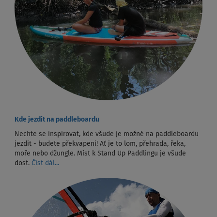
Kde jezdit na paddleboardu
Nechte se inspirovat, kde všude je možné na paddleboardu
jezdit - budete překvapeni! Ať je to lom, přehrada, řeka,
moře nebo džungle. Míst k Stand Up Paddlingu je všude
dost.
Číst dál...