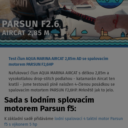
Test člun AQUA MARINA AIRCAT 2,85m AD se spalovacím
motorem PARSUN F2,6HP
Nafukovací člun AQUA MARINA AIRCAT s délkou 2,85m a
vysokotlakou drop-stitch podlahou - katamarán Aircat ten
kratší - jsme testovali plně naložen 4-členou posádkou se
spalovacím motortem PARSUN F2,6HP. Mrknětě jak to jelo.
Sada s lodním splovacím
motorem Parsun f5:
K základní sadě přidáváme
lodní spalovací 4 taktní motor Parsun
f5 s výkonem 5 hp