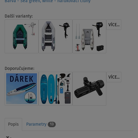
Barva - Sea green, white - nafukovací čluny
Další varianty:
VÍCE...
Doporučujeme:
VÍCE...
Popis
Parametry
13