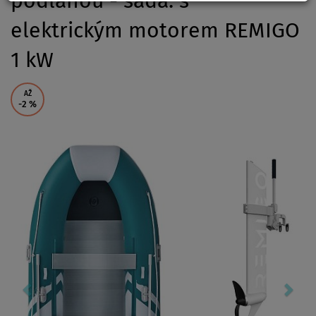
podlahou - sada: s
elektrickým motorem REMIGO
1 kW
AŽ
-2
%
Previous
Nex