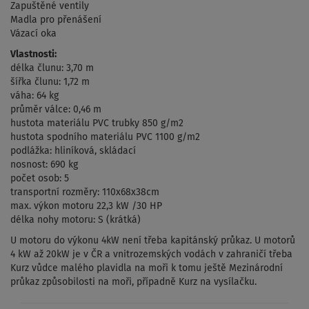
Zapuštěné ventily
Madla pro přenášení
Vázací oka
Vlastnosti:
délka člunu: 3,70 m
šířka člunu: 1,72 m
váha: 64 kg
průměr válce: 0,46 m
hustota materiálu PVC trubky 850 g/m2
hustota spodního materiálu PVC 1100 g/m2
podlážka: hliníková, skládací
nosnost: 690 kg
počet osob: 5
transportní rozměry: 110x68x38cm
max. výkon motoru 22,3 kW /30 HP
délka nohy motoru: S (krátká)
U motoru do výkonu 4kW není třeba kapitánský průkaz. U motorů
4 kW až 20kW je v ČR a vnitrozemských vodách v zahraničí třeba
Kurz vůdce malého plavidla na moři k tomu ještě Mezinárodní
průkaz způsobilosti na moři, případně Kurz na vysílačku.