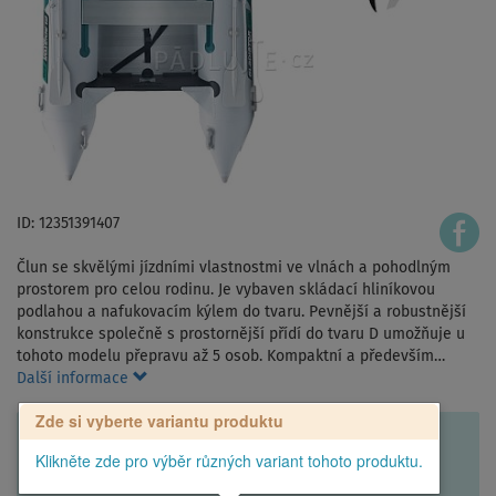
ID: 12351391407
Člun se skvělými jízdními vlastnostmi ve vlnách a pohodlným
prostorem pro celou rodinu. Je vybaven skládací hliníkovou
podlahou a nafukovacím kýlem do tvaru. Pevnější a robustnější
konstrukce společně s prostornější přídí do tvaru D umožňuje u
tohoto modelu přepravu až 5 osob. Kompaktní a především…
Další informace
Zde si vyberte variantu produktu
Klikněte zde pro výběr různých variant tohoto produktu.