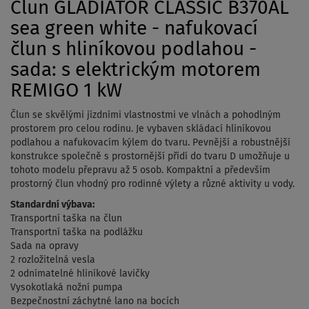
Člun GLADIATOR CLASSIC B370AL
sea green white - nafukovací
člun s hliníkovou podlahou -
sada: s elektrickým motorem
REMIGO 1 kW
Člun se skvělými jízdními vlastnostmi ve vlnách a pohodlným
prostorem pro celou rodinu. Je vybaven skládací hliníkovou
podlahou a nafukovacím kýlem do tvaru. Pevnější a robustnější
konstrukce společně s prostornější přídí do tvaru D umožňuje u
tohoto modelu přepravu až 5 osob. Kompaktní a především
prostorný člun vhodný pro rodinné výlety a různé aktivity u vody.
Standardní výbava:
Transportní taška na člun
Transportní taška na podlážku
Sada na opravy
2 rozložitelná vesla
2 odnímatelné hliníkové lavičky
Vysokotlaká nožní pumpa
Bezpečnostní záchytné lano na bocích