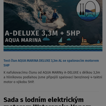
Test člun AQUA MARINA DELUXE 3,3m AL se spalovacím motorem
5HP
K nafukovacímu člunu od AQUA MARINy A-DELUXE s délkou 3,3m
a hliníkovou podlahou jsme připojili spalovací benzínový 4-taktní
motor o výkobu 5HP.
Sada s lodním elektrickým