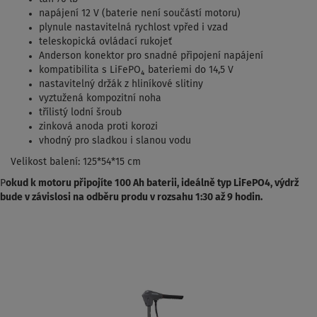
napájení 12 V (baterie není součástí motoru)
plynule nastavitelná rychlost vpřed i vzad
teleskopická ovládací rukojeť
Anderson konektor pro snadné připojení napájení
kompatibilita s LiFePO₄ bateriemi do 14,5 V
nastavitelný držák z hliníkové slitiny
vyztužená kompozitní noha
třílistý lodní šroub
zinková anoda proti korozi
vhodný pro sladkou i slanou vodu
Velikost balení: 125*54*15 cm
P
okud k motoru připojíte 100 Ah baterii, ideálně typ LiFePO4, výdrž
bude v závislosi na odběru produ v rozsahu 1:30 až 9 hodin.