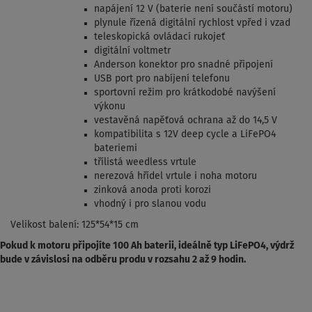
napájení 12 V (baterie není součástí motoru)
plynule řízená digitální rychlost vpřed i vzad
teleskopická ovládací rukojeť
digitální voltmetr
Anderson konektor pro snadné připojení
USB port pro nabíjení telefonu
sportovní režim pro krátkodobé navýšení
výkonu
vestavěná napěťová ochrana až do 14,5 V
kompatibilita s 12V deep cycle a LiFePO4
bateriemi
třílistá weedless vrtule
nerezová hřídel vrtule i noha motoru
zinková anoda proti korozi
vhodný i pro slanou vodu
Velikost balení: 125*54*15 cm
Pokud k motoru připojíte 100 Ah baterii, ideálně typ LiFePO4, výdrž
bude v závislosi na odběru produ v rozsahu 2 až 9 hodin.