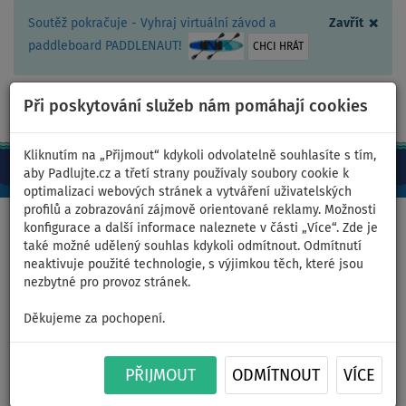
×
Soutěž pokračuje - Vyhraj virtuální závod a
Zavřít
paddleboard PADDLENAUT!
CHCI HRÁT
Při poskytování služeb nám pomáhají cookies
+420 467 409 090
0ks
CZ/Kč
Kliknutím na „Přijmout“ kdykoli odvolatelně souhlasíte s tím,
aby Padlujte.cz a třetí strany používaly soubory cookie k
optimalizaci webových stránek a vytváření uživatelských
profilů a zobrazování zájmově orientované reklamy. Možnosti
Domů
>
Čluny a motory
konfigurace a další informace naleznete v části „Více“. Zde je
také možné udělený souhlas kdykoli odmítnout. Odmítnutí
neaktivuje použité technologie, s výjimkou těch, které jsou
nezbytné pro provoz stránek.
Člun GLADIATOR CLASSIC
Děkujeme za pochopení.
B370AL sea green white -
nafukovací člun s hliníkovou
PŘIJMOUT
ODMÍTNOUT
VÍCE