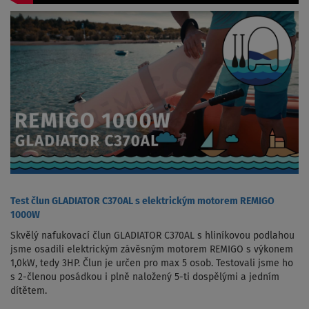
Test člun GLADIATOR C370AL s elektrickým motorem REMIGO
1000W
Skvělý nafukovací člun GLADIATOR C370AL s hliníkovou podlahou
jsme osadili elektrickým závěsným motorem REMIGO s výkonem
1,0kW, tedy 3HP. Člun je určen pro max 5 osob. Testovali jsme ho
s 2-členou posádkou i plně naložený 5-ti dospělými a jedním
dítětem.