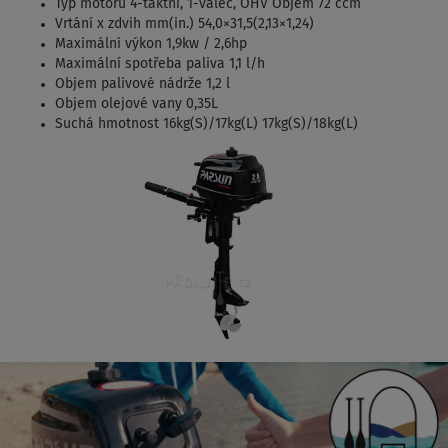
Typ motoru 4-taktní, 1-válec, OHV Objem 72 ccm
Vrtání x zdvih mm(in.) 54,0×31,5(2,13×1,24)
Maximální výkon 1,9kw / 2,6hp
Maximální spotřeba paliva 1,1 l/h
Objem palivové nádrže 1,2 l
Objem olejové vany 0,35L
Suchá hmotnost 16kg(S)/17kg(L) 17kg(S)/18kg(L)