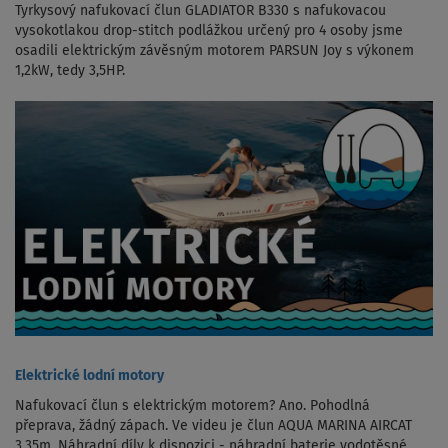
Tyrkysový nafukovací člun GLADIATOR B330 s nafukovacou
vysokotlakou drop-stitch podlážkou určený pro 4 osoby jsme
osadili elektrickým závěsným motorem PARSUN Joy s výkonem
1,2kW, tedy 3,5HP.
Elektrické lodní motory
Nafukovací člun s elektrickým motorem? Ano. Pohodlná
přeprava, žádný zápach. Ve videu je člun AQUA MARINA AIRCAT
3,35m. Náhradní díly k dispozici - náhradní baterie vodotěsné,