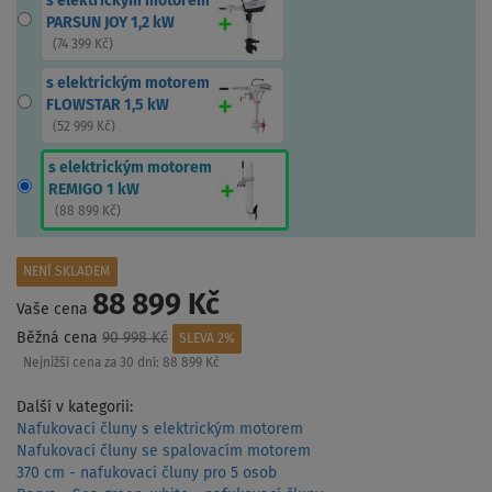
s elektrickým motorem
PARSUN JOY 1,2 kW
(
74 399 Kč
)
s elektrickým motorem
FLOWSTAR 1,5 kW
(
52 999 Kč
)
s elektrickým motorem
REMIGO 1 kW
(
88 899 Kč
)
NENÍ SKLADEM
88 899 Kč
Vaše cena
Běžná cena
90 998 Kč
SLEVA 2%
Nejnižší cena za 30 dní:
88 899 Kč
Další v kategorii:
Nafukovací čluny s elektrickým motorem
Nafukovací čluny se spalovacím motorem
370 cm - nafukovací čluny pro 5 osob