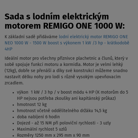
Sada s lodním elektrickým
motorem REMIGO ONE 1000 W:
K základní sadě přidáváme
lodní elektrický motor REMIGO ONE
NEO 1000 W - 1500 W boost s výkonem 1 kW /3 hp - krátkodobě
4HP
Ideální motor pro všechny příznivce plachetnic a člunů, který v
sobě spojuje funkci motoru a kormidla. Motor je velmi lehký
(12kg), dobře se přenáší a díky své konstrukci můžeme snadno
nastavit délku nohy pro lodi s různě vysokým upevňovacím
zrcadlem.
výkon 1 kW / 3 hp / v boost módu 4 HP (K motorům do 5
HP nejsou potřeba zkoušky ani kapitánský průkaz)
hmotnost 12 kg
hmotnost včetně oddělitelného držáku 14,5 kg
doba nabíjení 6 hodin
Dojezd - až 15 NM při poloviční rychlosti - 3 uzly
Maximální rychlost 5 uzlů
Rozměry 1250 mm x 295 mm x 90 mm