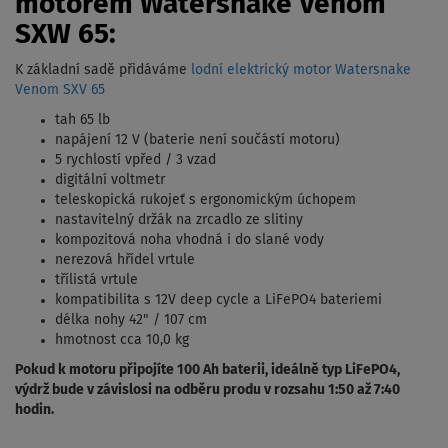
motorem Watersnake Venom
SXW 65:
K základní sadě přidáváme
lodní elektrický motor Watersnake
Venom SXV 65
tah 65 lb
napájení 12 V (baterie není součástí motoru)
5 rychlostí vpřed / 3 vzad
digitální voltmetr
teleskopická rukojeť s ergonomickým úchopem
nastavitelný držák na zrcadlo ze slitiny
kompozitová noha vhodná i do slané vody
nerezová hřídel vrtule
třílistá vrtule
kompatibilita s 12V deep cycle a LiFePO4 bateriemi
délka nohy 42" / 107 cm
hmotnost cca 10,0 kg
Pokud k motoru připojíte 100 Ah baterii, ideálně typ LiFePO4,
výdrž bude v závislosi na odběru produ v rozsahu 1:50 až 7:40
hodin.