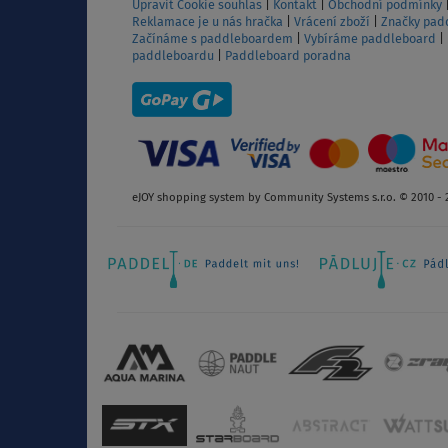
Upravit Cookie souhlas
|
Kontakt
|
Obchodní podmínky
Reklamace je u nás hračka
|
Vrácení zboží
|
Značky pad
Začínáme s paddleboardem
|
Vybíráme paddleboard
|
paddleboardu
|
Paddleboard poradna
eJOY shopping system by Community Systems s.r.o. © 2010 - 