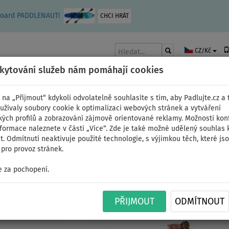
leboard PADDLENAUT!
CHCI HRÁT
CZ/Kč
skytování služeb nám pomáhají cookies
 na „Přijmout“ kdykoli odvolatelně souhlasíte s tím, aby Padlujte.cz a t
užívaly soubory cookie k optimalizaci webových stránek a vytváření
kých profilů a zobrazování zájmově orientované reklamy. Možnosti kon
AKY
ČLUNY A MOTORY
PÁDLA
PLACHTY
OBLEČENÍ
PŘÍSLUŠE
nformace naleznete v části „Více“. Zde je také možné udělený souhlas 
. Odmítnutí neaktivuje použité technologie, s výjimkou těch, které js
pro provoz stránek.
>
Tyrquoise, black
 za pochopení.
- nafukovací čluny
PŘIJMOUT
ODMÍTNOUT