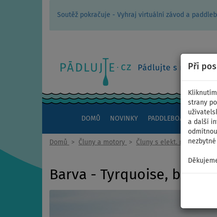
Soutěž pokračuje - Vyhraj virtuální závod a padd
Při po
Kliknutím
strany po
uživatels
DOMŮ
NOVINKY
PADDLEBOARDY
KAJ
a další i
odmítnout
nezbytné 
Domů
>
Čluny a motory
>
Čluny s elekt. motorem
Děkujeme
Barva - Tyrquoise, black 