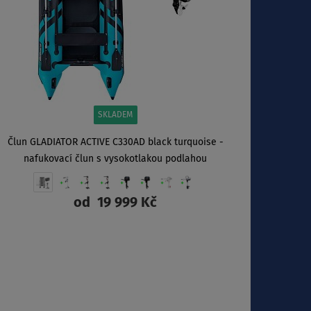
SKLADEM
Člun GLADIATOR ACTIVE C330AD black turquoise -
nafukovací člun s vysokotlakou podlahou
od
19 999 Kč
ZOBRAZIT