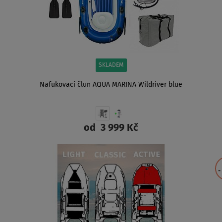
SKLADEM
Nafukovací člun AQUA MARINA Wildriver blue
od
3 999 Kč
ZOBRAZIT
-