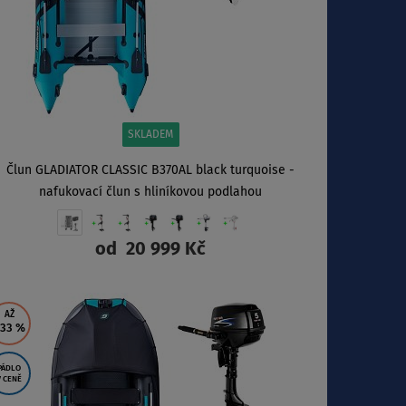
SKLADEM
Člun GLADIATOR CLASSIC B370AL black turquoise -
nafukovací člun s hliníkovou podlahou
od
20 999 Kč
ZOBRAZIT
AŽ
 33
%
PÁDLO
V CENĚ