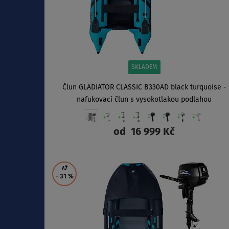
SKLADEM
Člun GLADIATOR CLASSIC B330AD black turquoise -
nafukovací člun s vysokotlakou podlahou
od
16 999 Kč
ZOBRAZIT
AŽ
- 31
%