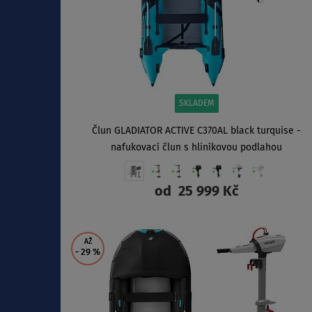
SKLADEM
Člun GLADIATOR ACTIVE C370AL black turquise -
nafukovací člun s hliníkovou podlahou
od
25 999 Kč
ZOBRAZIT
AŽ
- 29
%