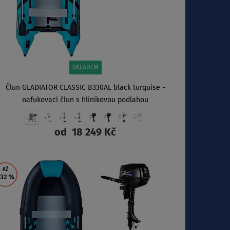
SKLADEM
Člun GLADIATOR CLASSIC B330AL black turquise -
nafukovací člun s hliníkovou podlahou
od
18 249 Kč
ZOBRAZIT
AŽ
 32
%