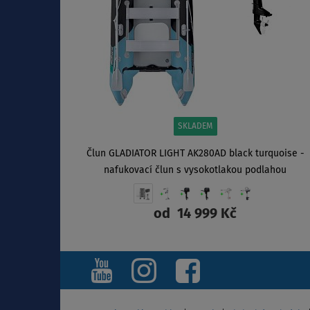
SKLADEM
Člun GLADIATOR LIGHT AK280AD black turquoise -
nafukovací člun s vysokotlakou podlahou
od
14 999 Kč
ZOBRAZIT