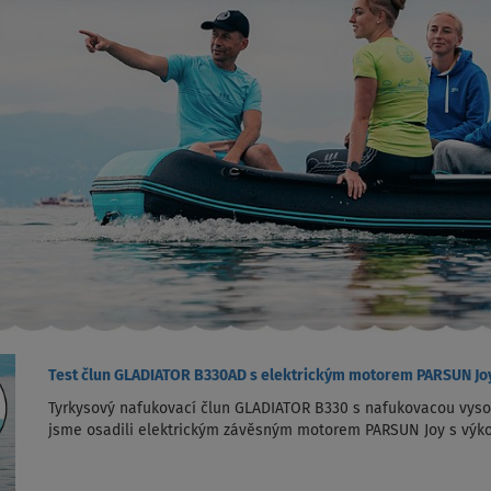
Test člun GLADIATOR B330AD s elektrickým motorem PARSUN Jo
Tyrkysový nafukovací člun GLADIATOR B330 s nafukovacou vyso
jsme osadili elektrickým závěsným motorem PARSUN Joy s výko