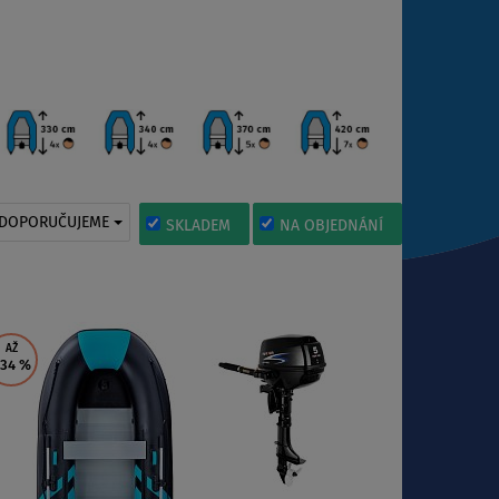
DOPORUČUJEME
SKLADEM
NA OBJEDNÁNÍ
AŽ
 34
%