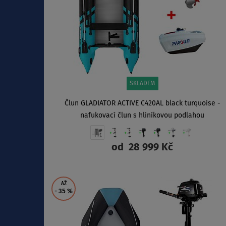
SKLADEM
Člun GLADIATOR ACTIVE C420AL black turquoise -
nafukovací člun s hliníkovou podlahou
od
28 999 Kč
ZOBRAZIT
AŽ
- 35
%