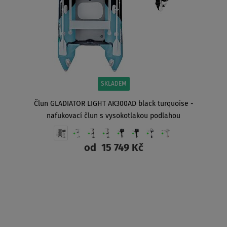
SKLADEM
Člun GLADIATOR LIGHT AK300AD black turquoise -
nafukovací člun s vysokotlakou podlahou
od
15 749 Kč
ZOBRAZIT