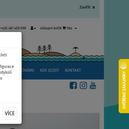
×
Zavřít
+420 467 409 090
nákupní košík
0ks
řetí
figurace
NSTVÍ
ZAČÍNÁME
KDE JEZDIT
KONTAKT
kdykoli
ou
VÍCE