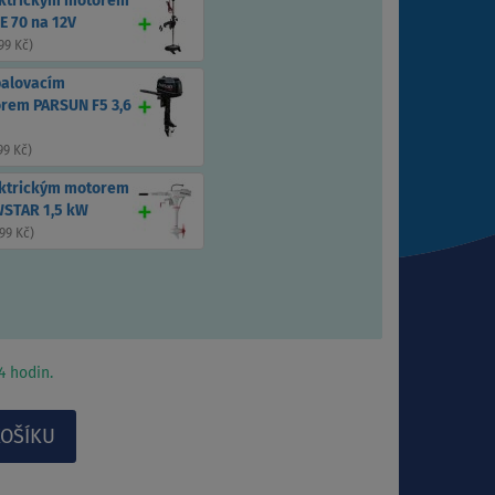
ektrickým motorem
E 70 na 12V
99 Kč
)
palovacím
rem PARSUN F5 3,6
99 Kč
)
ektrickým motorem
STAR 1,5 kW
99 Kč
)
 hodin.