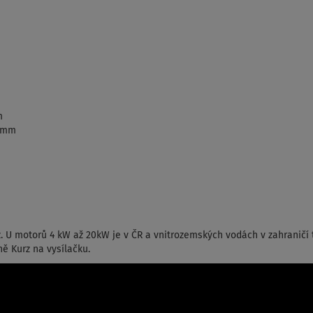
m
9 mm
. U motorů 4 kW až 20kW je v ČR a vnitrozemských vodách v zahraničí 
ně Kurz na vysílačku.