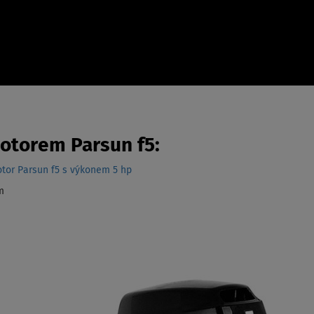
otorem Parsun f5:
otor Parsun f5 s výkonem 5 hp
m