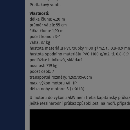
Přetlakový ventil
Vlastnosti:
délka člunu: 4,20 m
průměr válců: 55 cm
šířka člunu: 1,90 m
počet komor: 3+1
váha: 87 kg
hustota materiálu PVC trubky 1100 g/m2, tl. 0,8-0,9 m
hustota spodního materiálu PVC 1100 g/m2, tl. 0,8-0,
podlážka: hliníková, skládací
nosnost: 719 kg
počet osob: 7
transportní rozměry: 126x70x40cm
max. výkon motoru 40 HP
délka nohy motoru: S (krátká)
U motoru do výkonu 4kW není třeba kapitánský průkaz
ještě Mezinárodní průkaz způsobilosti na moři, případ