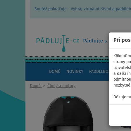
Soutěž pokračuje - Vyhraj virtuální závod a padd
Při po
Kliknutím
strany po
uživatels
DOMŮ
NOVINKY
PADDLEBOARDY
KAJ
a další i
odmítnout
nezbytné 
Domů
>
Čluny a motory
Děkujeme