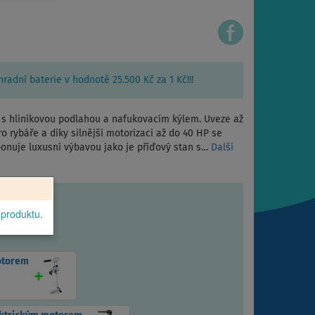
adní baterie v hodnotě 25.500 Kč za 1 Kč!!!
í s hliníkovou podlahou a nafukovacím kýlem. Uveze až
ro rybáře a díky silnější motorizaci až do 40 HP se
sponuje luxusní výbavou jako je příďový stan s…
Další
 produktu.
otorem