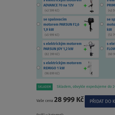
s elektrickým motorem
s el
ADVANCE 70 na 12V
PRIM
(
43 599 Kč
)
(
43 5
se spalovacím
se s
motorem PARSUN F2,6
moto
1,9 kW
kW
(
45 999 Kč
)
(
52 7
s elektrickým motorem
s el
PARSUN JOY 1,2 kW
FLOW
(
82 399 Kč
)
(
60 9
s elektrickým motorem
REMIGO 1 kW
(
96 899 Kč
)
Skladem, obvykle expedujeme do 24
SKLADEM
28 999 Kč
Vaše cena