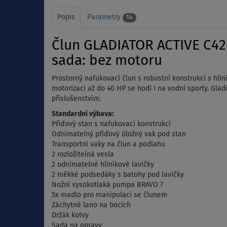
Popis
Parametry
14
Člun GLADIATOR ACTIVE C420
sada: bez motoru
Prostorný nafukovací člun s robustní konstrukcí s hlin
motorizaci až do 40 HP se hodí i na vodní sporty. Gl
příslušenstvím.
Standardní výbava:
Příďový stan s nafukovací konstrukcí
Odnímatelný příďový úložný vak pod stan
Transportní vaky na člun a podlahu
2 rozložitelná vesla
2 odnímatelné hliníkové lavičky
2 měkké podsedáky s batohy pod lavičky
Nožní vysokotlaká pumpa BRAVO 7
5x madlo pro manipulaci se člunem
Záchytné lano na bocích
Držák kotvy
Sada na opravy