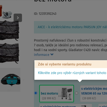
ID: 12351392243
AKCE - k elektrickému motoru PARSUN JOY náhr
Prostorný nafukovací člun s robustní konstrukc
7 osob, takže je ideální pro rodinnou rekreaci, p
hodí i na vodní sporty. Gladiator C420 navíc di
informace
Zde si vyberte variantu produktu
Klikněte zde pro výběr různých variant tohoto
s elektrickým m
bez motoru
VENOM 65 na 12V
(
28 999 Kč
)
(
39 699 Kč
)