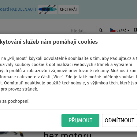
leboard PADDLENAUT!
CHCI HRÁT
CZ/Kč
skytování služeb nám pomáhají cookies
 na „Přijmout“ kdykoli odvolatelně souhlasíte s tím, aby Padlujte.cz a t
užívaly soubory cookie k optimalizaci webových stránek a vytváření
kých profilů a zobrazování zájmově orientované reklamy. Možnosti kon
AKY
ČLUNY A MOTORY
PÁDLA
PLACHTY
OBLEČENÍ
PŘÍSLUŠE
nformace naleznete v části „Více“. Zde je také možné udělený souhlas 
. Odmítnutí neaktivuje použité technologie, s výjimkou těch, které js
pro provoz stránek.
 za pochopení.
Člun GLADIATOR ACTIVE
PŘIJMOUT
ODMÍTNOUT
- nafukovací člun s hl
bez motoru