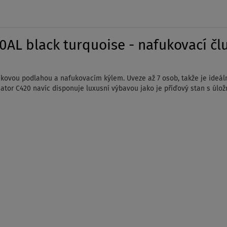
AL black turquoise - nafukovací člu
íkovou podlahou a nafukovacím kýlem. Uveze až 7 osob, takže je ideální
adiator C420 navíc disponuje luxusní výbavou jako je příďový stan s ú