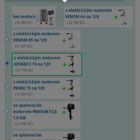
s elektrickým motorem
bez motoru
VENOM 44 na 12V
(
16 999 Kč
)
(
23 799 Kč
)
s elektrickým motorem
VENOM 65 na 12V
(
27 699 Kč
)
s elektrickým motorem
ADVANCE 70 na 12V
(
31 599 Kč
)
s elektrickým motorem
PRIME 70 na 12V
(
31 599 Kč
)
se spalovacím
motorem PARSUN F2,6
1,9 kW
(
33 999 Kč
)
se spalovacím