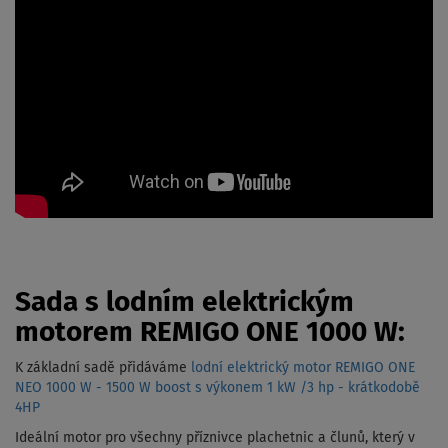
Sada s lodním elektrickým
motorem REMIGO ONE 1000 W:
K základní sadě přidáváme
lodní elektrický motor REMIGO ONE
NEO 1000 W - 1500 W boost s výkonem 1 kW /3 hp - krátkodobě
4HP
Ideální motor pro všechny příznivce plachetnic a člunů, který v