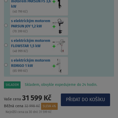
motorem PARSUN F5 3,6
kW
(
40 799 Kč
)
s elektrickým motorem
PARSUN JOY 1,2 kW
(
70 399 Kč
)
s elektrickým motorem
FLOWSTAR 1,5 kW
(
48 999 Kč
)
s elektrickým motorem
REMIGO 1 kW
(
65 999 Kč
)
Skladem, obvykle expedujeme do 24 hodin.
SKLADEM
31 599 Kč
Vaše cena
Běžná cena
32 998 Kč
SLEVA 4%
Nejnižší cena za 30 dní:
31 599 Kč