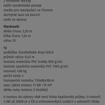
2 hliníkové lavičky
nožní vysokotlaká pumpa
madla pro manipulaci se člunem
záchytné lano na bocích
sada na opravy
Vlastnosti:
délka člunu: 3,30 m
šířka člunu: 1,54 m
váha: 55
kg
podlážka: Vysokotlaká drop stitch
průměr válce: 0,42 m
hustota materiálu PVC trubky 850 g/m2
hustota spodního materiálu PVC 1100 g/m2
nosnost: 438 kg
počet osob: 4
transportní rozměry: 110x68x38cm
max. výkon motoru 11 kW /15 HP
délka nohy motoru: S (krátká)
U motoru do výkonu 4kW není třeba kapitánský průkaz. U motorů
4 kW až 20kW je v ČR a vnitrozemských vodách v zahraničí třeba