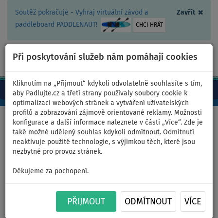
×
Soutěž pokračuje - Vyhraj virtuální závod a
Zavřít
paddleboard PADDLENAUT!
CHCI HRÁT
Při poskytování služeb nám pomáhají cookies
+420 467 409 090
0ks
CZ/Kč
Kliknutím na „Přijmout“ kdykoli odvolatelně souhlasíte s tím,
aby Padlujte.cz a třetí strany používaly soubory cookie k
optimalizaci webových stránek a vytváření uživatelských
profilů a zobrazování zájmově orientované reklamy. Možnosti
Domů
>
Čluny a motory
konfigurace a další informace naleznete v části „Více“. Zde je
také možné udělený souhlas kdykoli odmítnout. Odmítnutí
neaktivuje použité technologie, s výjimkou těch, které jsou
nezbytné pro provoz stránek.
Člun GLADIATOR CLASSIC
Děkujeme za pochopení.
B330AD black turquoise -
nafukovací člun s
PŘIJMOUT
ODMÍTNOUT
VÍCE