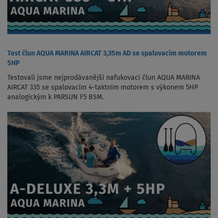
Test člun AQUA MARINA AIRCAT 3,35m AD se spalovacím motorem
5HP
Testovali jsme nejprodávanější nafukovací člun AQUA MARINA
AIRCAT 335 se spalovacím 4-taktním motorem s výkonem 5HP
analogickým k PARSUN F5 BSM.