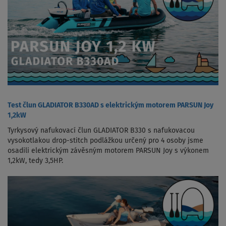
Test člun GLADIATOR B330AD s elektrickým motorem PARSUN Joy
1,2kW
Tyrkysový nafukovací člun GLADIATOR B330 s nafukovacou
vysokotlakou drop-stitch podlážkou určený pro 4 osoby jsme
osadili elektrickým závěsným motorem PARSUN Joy s výkonem
1,2kW, tedy 3,5HP.