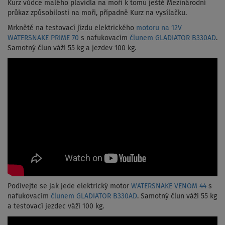
Kurz vůdce malého plavidla na moři k tomu ještě Mezinárodní
průkaz způsobilosti na moři, případně Kurz na vysílačku.
Mrknětě na testovací jízdu elektrického
motoru na 12V
WATERSNAKE PRIME 70
s nafukovacím
člunem GLADIATOR B330AD
.
Samotný člun váží 55 kg a jezdev 100 kg.
Podívejte se jak jede elektrický motor
WATERSNAKE VENOM 44
s
nafukovacím
člunem GLADIATOR B330AD
. Samotný člun váží 55 kg
a testovací jezdec váží 100 kg.