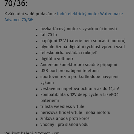
70/36:
K základní sadě přidáváme
lodní elektrický motor Watersnake
Advance 70/36:
bezkartáčový motor s vysokou účinností
tah 70 lb
napájení 12 V (baterie není součástí motoru)
plynule řízená digitální rychlost vpřed i vzad
teleskopická ovládací rukojeť
digitální voltmetr
Anderson konektor pro snadné připojení
USB port pro nabíjení telefonu
sportovní režim pro krátkodobé navýšení
výkonu
vestavěná napěťová ochrana až do 14,5 V
kompatibilita s 12V deep cycle a LiFePO4
bateriemi
třílistá weedless vrtule
nerezová hřídel vrtule i noha motoru
zinková anoda proti korozi
vhodný i pro slanou vodu
Velikost balení: 125*54*15 cm