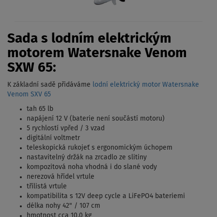
Sada s lodním elektrickým
motorem Watersnake Venom
SXW 65:
K základní sadě přidáváme
lodní elektrický motor Watersnake
Venom SXV 65
tah 65 lb
napájení 12 V (baterie není součástí motoru)
5 rychlostí vpřed / 3 vzad
digitální voltmetr
teleskopická rukojeť s ergonomickým úchopem
nastavitelný držák na zrcadlo ze slitiny
kompozitová noha vhodná i do slané vody
nerezová hřídel vrtule
třílistá vrtule
kompatibilita s 12V deep cycle a LiFePO4 bateriemi
délka nohy 42" / 107 cm
hmotnost cca 10,0 kg