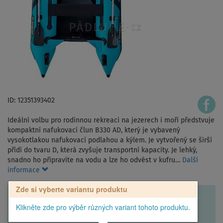
ID: 12351393402
Ideální volbu pro rodinnou rekreaci na jezerech i moři předstvuje
kompaktní nafukovací člun B330 AD, který je vybavený
vysokotlakou nafukovací podlahou a kýlem. Je vytvořený se širší
přídí do tvaru D, která zvyšuje transportní kapacity. Je lehký,
snadno ho připravíte na vodu a lze ho odvést v kufru…
Další
informace
Zde si vyberte variantu produktu
Klikněte zde pro výběr různých variant tohoto produktu.