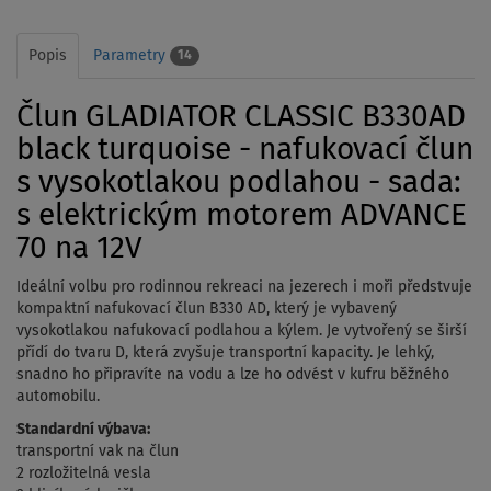
Popis
Parametry
14
Člun GLADIATOR CLASSIC B330AD
black turquoise - nafukovací člun
s vysokotlakou podlahou - sada:
s elektrickým motorem ADVANCE
70 na 12V
Ideální volbu pro rodinnou rekreaci na jezerech i moři předstvuje
kompaktní nafukovací člun B330 AD, který je vybavený
vysokotlakou nafukovací podlahou a kýlem. Je vytvořený se širší
přídí do tvaru D, která zvyšuje transportní kapacity. Je lehký,
snadno ho připravíte na vodu a lze ho odvést v kufru běžného
automobilu.
Standardní výbava:
transportní vak na člun
2 rozložitelná vesla