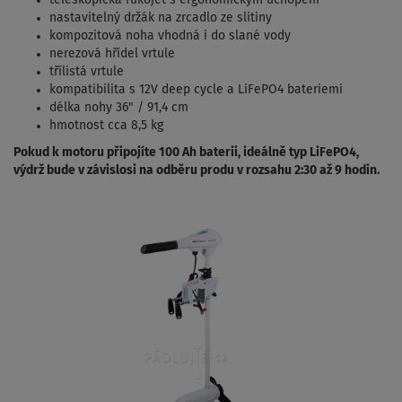
teleskopická rukojeť s ergonomickým úchopem
nastavitelný držák na zrcadlo ze slitiny
kompozitová noha vhodná i do slané vody
nerezová hřídel vrtule
třílistá vrtule
kompatibilita s 12V deep cycle a LiFePO4 bateriemi
délka nohy 36" / 91,4 cm
hmotnost cca 8,5 kg
Pokud k motoru připojíte 100 Ah baterii, ideálně typ LiFePO4,
výdrž bude v závislosi na odběru produ v rozsahu 2:30 až 9 hodin.