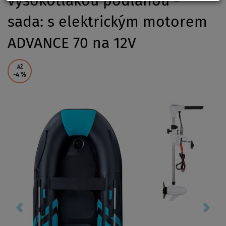
vysokotlakou podlahou -
sada: s elektrickým motorem
ADVANCE 70 na 12V
AŽ
-4
%
Previous
Nex