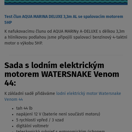
Test člun AQUA MARINA DELUXE 3,3m AL se spalovacím motorem
5HP
K nafukovacímu člunu od AQUA MARINy A-DELUXE s délkou 3,3m
a hliníkovou podlahou jsme připojili spalovací benzínový 4-taktní
motor o výkobu 5HP.
Sada s lodním elektrickým
motorem WATERSNAKE Venom
44:
K základní sadě přidáváme
lodní elektrický motor Watersnake
Venom 44
tah 44 lb
napájení 12 V (baterie není součástí motoru)
5 rychlostí vpřed / 3 vzad
digitální voltmetr