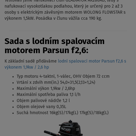
Testovali jsme nafukovací člun GLADIATOR AK280AD, tedy s
nafukovací vysokotlakou podlahou, který je určený pro 2 až 3
osoby s elektrickým závěsným motorem WOLONG FLOWSTAR s
výkonem 1,5kW. Posádka v člunu vážila cca 190 kg.
Sada s lodním spalovacím
motorem Parsun f2,6:
K základní sadě přidáváme
lodní spalovací motor Parsun f2,6 s
výkonem 1,9kw / 2,6 hp
Typ motoru 4-taktní, 1-válec, OHV Objem 72 ccm
Vrtání x zdvih mm(in.) 54,0×31,5(2,13×1,24)
Maximální výkon 1,9kw / 2,6hp
Maximální spotřeba paliva 1,1 l/h
Objem palivové nádrže 1,2 l
Objem olejové vany 0,35L
Suchá hmotnost 16kg(S)/17kg(L) 17kg(S)/18kg(L)