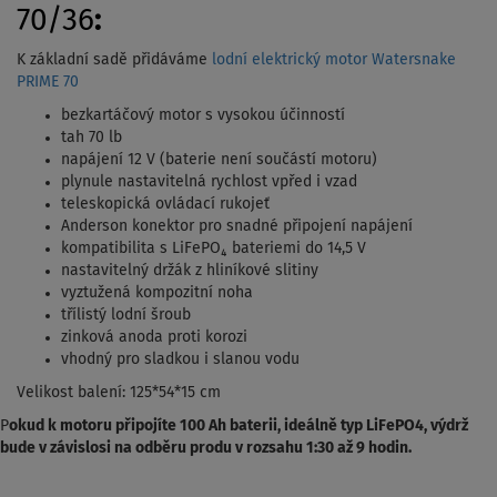
70/36
:
K základní sadě přidáváme
lodní elektrický motor Watersnake
PRIME 70
bezkartáčový motor s vysokou účinností
tah 70 lb
napájení 12 V (baterie není součástí motoru)
plynule nastavitelná rychlost vpřed i vzad
teleskopická ovládací rukojeť
Anderson konektor pro snadné připojení napájení
kompatibilita s LiFePO₄ bateriemi do 14,5 V
nastavitelný držák z hliníkové slitiny
vyztužená kompozitní noha
třílistý lodní šroub
zinková anoda proti korozi
vhodný pro sladkou i slanou vodu
Velikost balení: 125*54*15 cm
P
okud k motoru připojíte 100 Ah baterii, ideálně typ LiFePO4, výdrž
bude v závislosi na odběru produ v rozsahu 1:30 až 9 hodin.