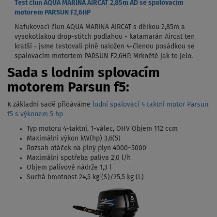
Test člun AQUA MARINA AIRCAT 2,85m AD se spalovacím
motorem PARSUN F2,6HP
Nafukovací člun AQUA MARINA AIRCAT s délkou 2,85m a
vysokotlakou drop-stitch podlahou - katamarán Aircat ten
kratší - jsme testovali plně naložen 4-členou posádkou se
spalovacím motortem PARSUN F2,6HP. Mrknětě jak to jelo.
Sada s lodním splovacím
motorem Parsun f5:
K základní sadě přidáváme
lodní spalovací 4 taktní motor Parsun
f5 s výkonem 5 hp
Typ motoru 4-taktní, 1-válec, OHV Objem 112 ccm
Maximální výkon kW(hp) 3,6(5)
Rozsah otáček na plný plyn 4000~5000
Maximální spotřeba paliva 2,0 l/h
Objem palivové nádrže 1,3 l
Suchá hmotnost 24,5 kg (S)/25,5 kg (L)