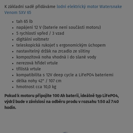
K základní sadě přidáváme
lodní elektrický motor Watersnake
Venom SXV 65
tah 65 lb
napájení 12 V (baterie není součástí motoru)
5 rychlostí vpřed / 3 vzad
digitální voltmetr
teleskopická rukojeť s ergonomickým úchopem
nastavitelný držák na zrcadlo ze slitiny
kompozitová noha vhodná i do slané vody
nerezová hřídel vrtule
třílistá vrtule
kompatibilita s 12V deep cycle a LiFePO4 bateriemi
délka nohy 42" / 107 cm
hmotnost cca 10,0 kg
Pokud k motoru připojíte 100 Ah baterii, ideálně typ LiFePO4,
výdrž bude v závislosi na odběru produ v rozsahu 1:50 až 7:40
hodin.