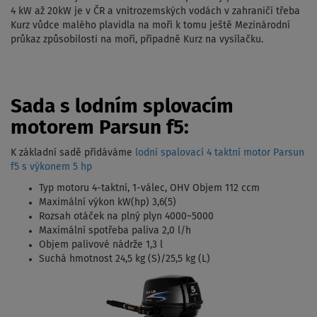
4 kW až 20kW je v ČR a vnitrozemských vodách v zahraničí třeba
Kurz vůdce malého plavidla na moři k tomu ještě Mezinárodní
průkaz způsobilosti na moři, případně Kurz na vysílačku.
Sada s lodním splovacím
motorem Parsun f5:
K základní sadě přidáváme
lodní spalovací 4 taktní motor Parsun
f5 s výkonem 5 hp
Typ motoru 4-taktní, 1-válec, OHV Objem 112 ccm
Maximální výkon kW(hp) 3,6(5)
Rozsah otáček na plný plyn 4000~5000
Maximální spotřeba paliva 2,0 l/h
Objem palivové nádrže 1,3 l
Suchá hmotnost 24,5 kg (S)/25,5 kg (L)