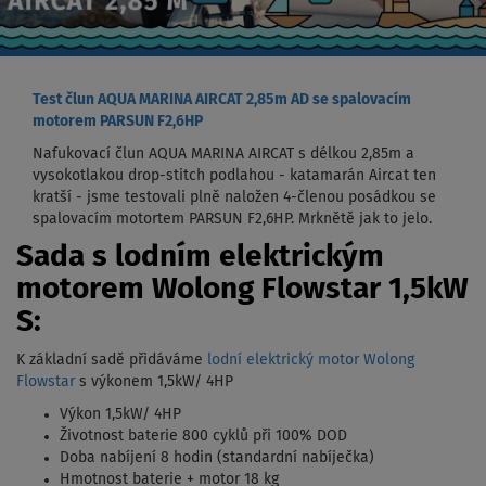
Test člun AQUA MARINA AIRCAT 2,85m AD se spalovacím
motorem PARSUN F2,6HP
Nafukovací člun AQUA MARINA AIRCAT s délkou 2,85m a
vysokotlakou drop-stitch podlahou - katamarán Aircat ten
kratší - jsme testovali plně naložen 4-členou posádkou se
spalovacím motortem PARSUN F2,6HP. Mrknětě jak to jelo.
Sada s lodním elektrickým
motorem Wolong Flowstar 1,5kW
S:
K základní sadě přidáváme
lodní elektrický motor Wolong
Flowstar
s výkonem 1,5kW/ 4HP
Výkon 1,5kW/ 4HP
Životnost baterie 800 cyklů při 100% DOD
Doba nabíjení 8 hodin (standardní nabíječka)
Hmotnost baterie + motor 18 kg