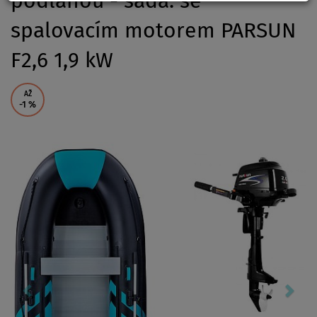
podlahou - sada: se
spalovacím motorem PARSUN
F2,6 1,9 kW
AŽ
-1
%
Previous
Nex