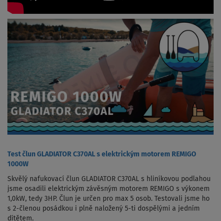
Test člun GLADIATOR C370AL s elektrickým motorem REMIGO
1000W
Skvělý nafukovací člun GLADIATOR C370AL s hliníkovou podlahou
jsme osadili elektrickým závěsným motorem REMIGO s výkonem
1,0kW, tedy 3HP. Člun je určen pro max 5 osob. Testovali jsme ho
s 2-členou posádkou i plně naložený 5-ti dospělými a jedním
dítětem.