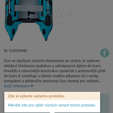
ID: 12351391963
Člun se skvělými jízdními vlastnostmi ve vlnách. Je vybaven
skládací hliníkovou podlahou a nafukovacím kýlem do tvaru.
Pevnější a robustnější konstrukce společně s prostornější přídí
do tvaru D umožňuje u tohoto modelu přepravu až 4 osoby.
Kompaktní a především prostorný člun vhodný pro rodinné…
Další informace
Zde si vyberte variantu produktu
Klikněte zde pro výběr různých variant tohoto produktu.