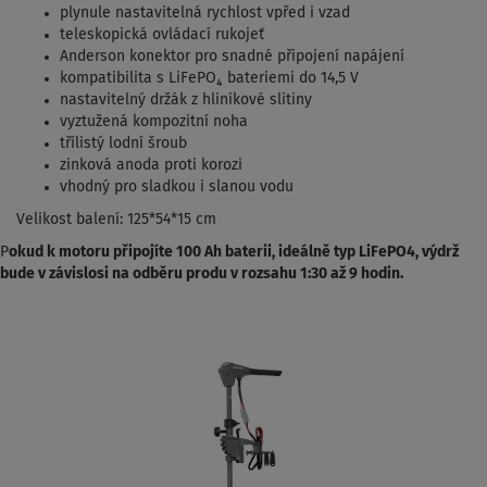
plynule nastavitelná rychlost vpřed i vzad
teleskopická ovládací rukojeť
Anderson konektor pro snadné připojení napájení
kompatibilita s LiFePO₄ bateriemi do 14,5 V
nastavitelný držák z hliníkové slitiny
vyztužená kompozitní noha
třílistý lodní šroub
zinková anoda proti korozi
vhodný pro sladkou i slanou vodu
Velikost balení: 125*54*15 cm
P
okud k motoru připojíte 100 Ah baterii, ideálně typ LiFePO4, výdrž
bude v závislosi na odběru produ v rozsahu 1:30 až 9 hodin.