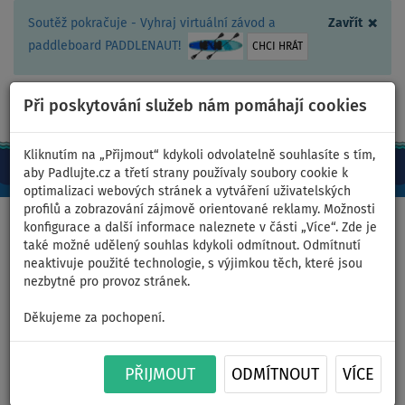
×
Soutěž pokračuje - Vyhraj virtuální závod a
Zavřít
paddleboard PADDLENAUT!
CHCI HRÁT
Při poskytování služeb nám pomáhají cookies
+420 467 409 090
0ks
CZ/Kč
Kliknutím na „Přijmout“ kdykoli odvolatelně souhlasíte s tím,
aby Padlujte.cz a třetí strany používaly soubory cookie k
optimalizaci webových stránek a vytváření uživatelských
profilů a zobrazování zájmově orientované reklamy. Možnosti
Domů
>
Čluny a motory
konfigurace a další informace naleznete v části „Více“. Zde je
také možné udělený souhlas kdykoli odmítnout. Odmítnutí
neaktivuje použité technologie, s výjimkou těch, které jsou
nezbytné pro provoz stránek.
Člun GLADIATOR CLASSIC
Děkujeme za pochopení.
B330AL black turquise -
nafukovací člun s hliníkovou
PŘIJMOUT
ODMÍTNOUT
VÍCE