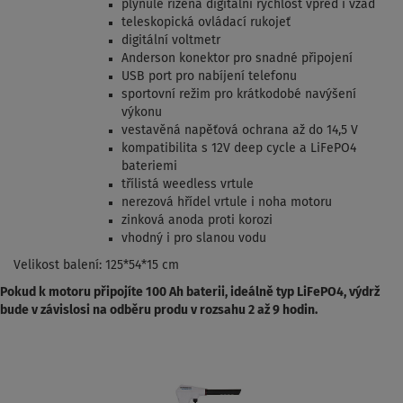
plynule řízená digitální rychlost vpřed i vzad
teleskopická ovládací rukojeť
digitální voltmetr
Anderson konektor pro snadné připojení
USB port pro nabíjení telefonu
sportovní režim pro krátkodobé navýšení
výkonu
vestavěná napěťová ochrana až do 14,5 V
kompatibilita s 12V deep cycle a LiFePO4
bateriemi
třílistá weedless vrtule
nerezová hřídel vrtule i noha motoru
zinková anoda proti korozi
vhodný i pro slanou vodu
Velikost balení: 125*54*15 cm
Pokud k motoru připojíte 100 Ah baterii, ideálně typ LiFePO4, výdrž
bude v závislosi na odběru produ v rozsahu 2 až 9 hodin.