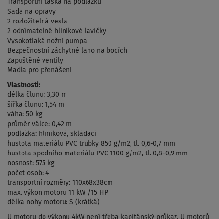
Transportní taška na podlážku
Sada na opravy
2 rozložitelná vesla
2 odnímatelné hliníkové lavičky
Vysokotlaká nožní pumpa
Bezpečnostní záchytné lano na bocích
Zapuštěné ventily
Madla pro přenášení
Vlastnosti:
délka člunu: 3,30 m
šířka člunu: 1,54 m
váha: 50 kg
průměr válce: 0,42 m
podlážka: hliníková, skládací
hustota materiálu PVC trubky 850 g/m2, tl. 0,6-0,7 mm
hustota spodního materiálu PVC 1100 g/m2, tl. 0,8-0,9 mm
nosnost: 575 kg
počet osob: 4
transportní rozměry: 110x68x38cm
max. výkon motoru 11 kW /15 HP
délka nohy motoru: S (krátká)
U motoru do výkonu 4kW není třeba kapitánský průkaz. U motorů