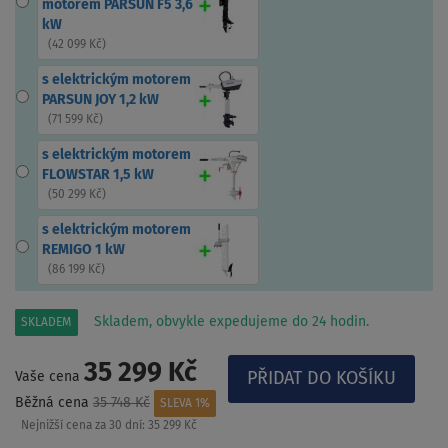
motorem PARSUN F5 3,6
kW
(
42 099 Kč
)
s elektrickým motorem
PARSUN JOY 1,2 kW
(
71 599 Kč
)
s elektrickým motorem
FLOWSTAR 1,5 kW
(
50 299 Kč
)
s elektrickým motorem
REMIGO 1 kW
(
86 199 Kč
)
Skladem, obvykle expedujeme do 24 hodin.
SKLADEM
35 299 Kč
Vaše cena
Běžná cena
35 748 Kč
SLEVA 1%
Nejnižší cena za 30 dní:
35 299 Kč