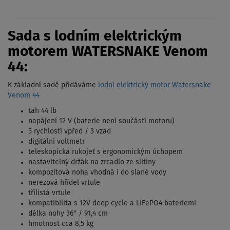
Sada s lodním elektrickým
motorem WATERSNAKE Venom
44:
K základní sadě přidáváme
lodní elektrický motor Watersnake
Venom 44
tah 44 lb
napájení 12 V (baterie není součástí motoru)
5 rychlostí vpřed / 3 vzad
digitální voltmetr
teleskopická rukojeť s ergonomickým úchopem
nastavitelný držák na zrcadlo ze slitiny
kompozitová noha vhodná i do slané vody
nerezová hřídel vrtule
třílistá vrtule
kompatibilita s 12V deep cycle a LiFePO4 bateriemi
délka nohy 36" / 91,4 cm
hmotnost cca 8,5 kg