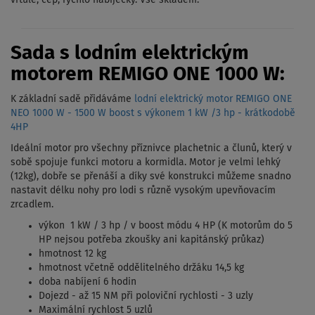
vrtule, čep, rychlo nabíječky. Vše skladem.
Sada s lodním elektrickým
motorem REMIGO ONE 1000 W:
K základní sadě přidáváme
lodní elektrický motor REMIGO ONE
NEO 1000 W - 1500 W boost s výkonem 1 kW /3 hp - krátkodobě
4HP
Ideální motor pro všechny příznivce plachetnic a člunů, který v
sobě spojuje funkci motoru a kormidla. Motor je velmi lehký
(12kg), dobře se přenáší a díky své konstrukci můžeme snadno
nastavit délku nohy pro lodi s různě vysokým upevňovacím
zrcadlem.
výkon 1 kW / 3 hp / v boost módu 4 HP (K motorům do 5
HP nejsou potřeba zkoušky ani kapitánský průkaz)
hmotnost 12 kg
hmotnost včetně oddělitelného držáku 14,5 kg
doba nabíjení 6 hodin
Dojezd - až 15 NM při poloviční rychlosti - 3 uzly
Maximální rychlost 5 uzlů