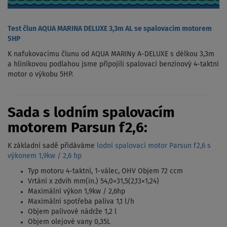
Test člun AQUA MARINA DELUXE 3,3m AL se spalovacím motorem
5HP
K nafukovacímu člunu od AQUA MARINy A-DELUXE s délkou 3,3m
a hliníkovou podlahou jsme připojili spalovací benzínový 4-taktní
motor o výkobu 5HP.
Sada s lodním spalovacím
motorem Parsun f2,6:
K základní sadě přidáváme
lodní spalovací motor Parsun f2,6 s
výkonem 1,9kw / 2,6 hp
Typ motoru 4-taktní, 1-válec, OHV Objem 72 ccm
Vrtání x zdvih mm(in.) 54,0×31,5(2,13×1,24)
Maximální výkon 1,9kw / 2,6hp
Maximální spotřeba paliva 1,1 l/h
Objem palivové nádrže 1,2 l
Objem olejové vany 0,35L