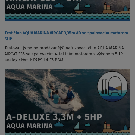
Test člun AQUA MARINA AIRCAT 3,35m AD se spalovacím motorem
5HP
Testovali jsme nejprodávanější nafukovací člun AQUA MARINA
AIRCAT 335 se spalovacím 4-taktním motorem s výkonem 5HP
analogickým k PARSUN F5 BSM.