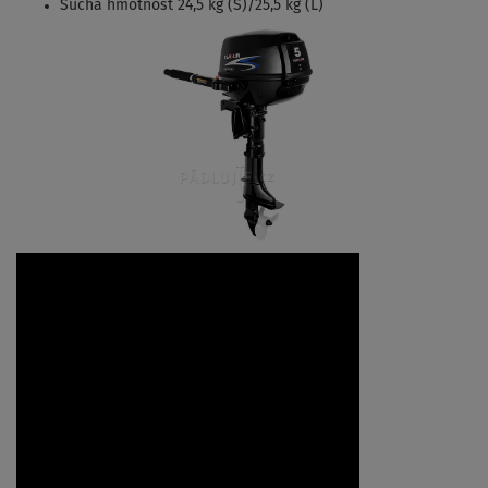
Suchá hmotnost 24,5 kg (S)/25,5 kg (L)