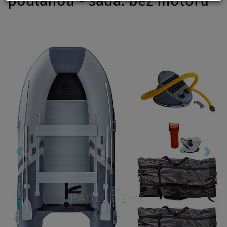
podlahou - sada: bez motoru
Previous
Nex