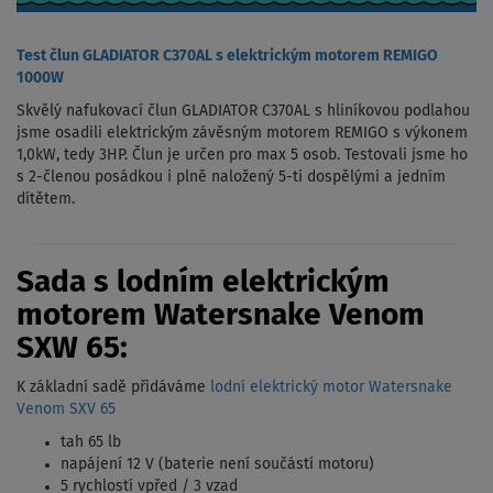
Test člun GLADIATOR C370AL s elektrickým motorem REMIGO
1000W
Skvělý nafukovací člun GLADIATOR C370AL s hliníkovou podlahou
jsme osadili elektrickým závěsným motorem REMIGO s výkonem
1,0kW, tedy 3HP. Člun je určen pro max 5 osob. Testovali jsme ho
s 2-členou posádkou i plně naložený 5-ti dospělými a jedním
dítětem.
Sada s lodním elektrickým
motorem Watersnake Venom
SXW 65:
K základní sadě přidáváme
lodní elektrický motor Watersnake
Venom SXV 65
tah 65 lb
napájení 12 V (baterie není součástí motoru)
5 rychlostí vpřed / 3 vzad