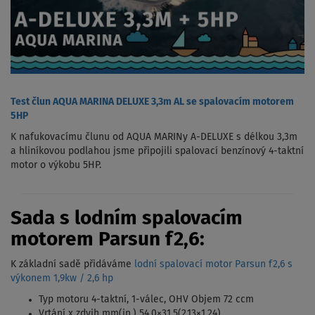
Test člun AQUA MARINA DELUXE 3,3m AL se spalovacím motorem
5HP
K nafukovacímu člunu od AQUA MARINy A-DELUXE s délkou 3,3m
a hliníkovou podlahou jsme připojili spalovací benzínový 4-taktní
motor o výkobu 5HP.
Sada s lodním spalovacím
motorem Parsun f2,6:
K základní sadě přidáváme
lodní spalovací motor Parsun f2,6 s
výkonem 1,9kw / 2,6 hp
Typ motoru 4-taktní, 1-válec, OHV Objem 72 ccm
Vrtání x zdvih mm(in.) 54,0×31,5(2,13×1,24)