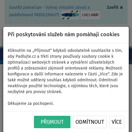
×
Soutěž pokračuje - Vyhraj virtuální závod a
Zavřít
paddleboard PADDLENAUT!
CHCI HRÁT
Při poskytování služeb nám pomáhají cookies
+420 467 409 090
0ks
CZ/Kč
Kliknutím na „Přijmout“ kdykoli odvolatelně souhlasíte s tím,
aby Padlujte.cz a třetí strany používaly soubory cookie k
optimalizaci webových stránek a vytváření uživatelských
profilů a zobrazování zájmově orientované reklamy. Možnosti
Domů
>
Čluny a motory
konfigurace a další informace naleznete v části „Více“. Zde je
také možné udělený souhlas kdykoli odmítnout. Odmítnutí
neaktivuje použité technologie, s výjimkou těch, které jsou
nezbytné pro provoz stránek.
Člun GLADIATOR CLASSIC
Děkujeme za pochopení.
B420AL light dark grey -
nafukovací člun s hliníkovou
PŘIJMOUT
ODMÍTNOUT
VÍCE