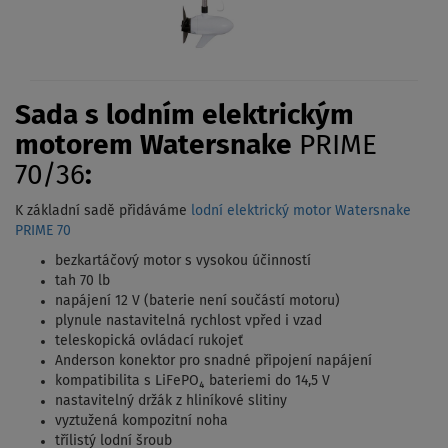
Sada s lodním elektrickým
motorem Watersnake
PRIME
70/36
:
K základní sadě přidáváme
lodní elektrický motor Watersnake
PRIME 70
bezkartáčový motor s vysokou účinností
tah 70 lb
napájení 12 V (baterie není součástí motoru)
plynule nastavitelná rychlost vpřed i vzad
teleskopická ovládací rukojeť
Anderson konektor pro snadné připojení napájení
kompatibilita s LiFePO₄ bateriemi do 14,5 V
nastavitelný držák z hliníkové slitiny
vyztužená kompozitní noha
třílistý lodní šroub