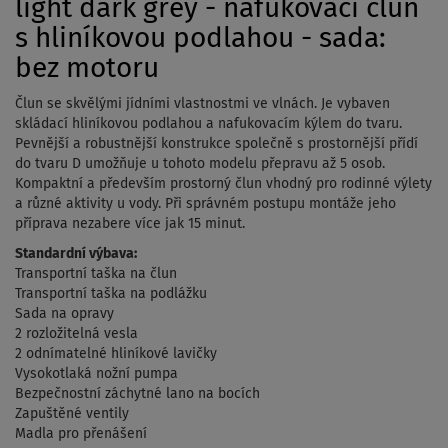
light dark grey - nafukovací člun
s hliníkovou podlahou - sada:
bez motoru
Člun se skvělými jídními vlastnostmi ve vlnách. Je vybaven
skládací hliníkovou podlahou a nafukovacím kýlem do tvaru.
Pevnější a robustnější konstrukce společně s prostornější přídí
do tvaru D umožňuje u tohoto modelu přepravu až 5 osob.
Kompaktní a především prostorný člun vhodný pro rodinné výlety
a různé aktivity u vody. Při správném postupu montáže jeho
příprava nezabere více jak 15 minut.
Standardní výbava:
Transportní taška na člun
Transportní taška na podlážku
Sada na opravy
2 rozložitelná vesla
2 odnímatelné hliníkové lavičky
Vysokotlaká nožní pumpa
Bezpečnostní záchytné lano na bocích
Zapuštěné ventily
Madla pro přenášení