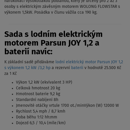
nafukovací vysokotlakou podlahou, který je určený pro 2 až 3
osoby s elektrickým závěsným motorem WOLONG FLOWSTAR s
výkonem 1,5kW. Posádka v člunu vážila cca 190 kg.
Sada s lodním elektrickým
motorem Parsun JOY 1,2 a
baterií navíc:
K základní sadě přidáváme
lodní elektrický motor Parsun JOY 1,2
s výkonem 1,2 kW /3,2 hp
a rezervní
baterii
v hodnotě 25.500 Kč
za 1 Kč
Výkon 1,2 kW (ekvivalent 3 HP)
Celková hmotnost 20 kg
Hmotnost baterie 9,2 kg
Standardní nabíjení 8h
Jmenovité otáčky vrtule 1700 ot./minVýkon (W) 12000 W
Rychlost 5,4 mph / 8,7 kmh
Doba běhu 1:12 hh:mm
Dojezd 6,5 / 10,4 (míle/km)