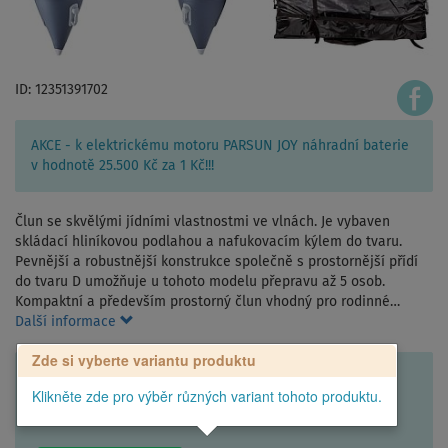
ID: 12351391702
AKCE - k elektrickému motoru PARSUN JOY náhradní baterie
v hodnotě 25.500 Kč za 1 Kč!!!
Člun se skvělými jídními vlastnostmi ve vlnách. Je vybaven
skládací hliníkovou podlahou a nafukovacím kýlem do tvaru.
Pevnější a robustnější konstrukce společně s prostornější přídí
do tvaru D umožňuje u tohoto modelu přepravu až 5 osob.
Kompaktní a především prostorný člun vhodný pro rodinné…
Další informace
Zde si vyberte variantu produktu
Klikněte zde pro výběr různých variant tohoto produktu.