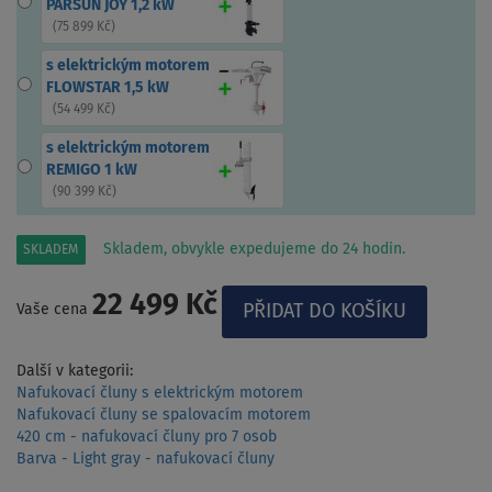
PARSUN JOY 1,2 kW
(
75 899 Kč
)
s elektrickým motorem
FLOWSTAR 1,5 kW
(
54 499 Kč
)
s elektrickým motorem
REMIGO 1 kW
(
90 399 Kč
)
Skladem, obvykle expedujeme do 24 hodin.
SKLADEM
22 499 Kč
Vaše cena
Další v kategorii:
Nafukovací čluny s elektrickým motorem
Nafukovací čluny se spalovacím motorem
420 cm - nafukovací čluny pro 7 osob
Barva - Light gray - nafukovací čluny