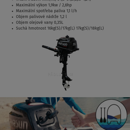
Maximální výkon 1,9kw / 2,6hp
Maximální spotřeba paliva 1,1 l/h
Objem palivové nádrže 1,2 l
Objem olejové vany 0,35L
Suchá hmotnost 16kg(S)/17kg(L) 17kg(S)/18kg(L)