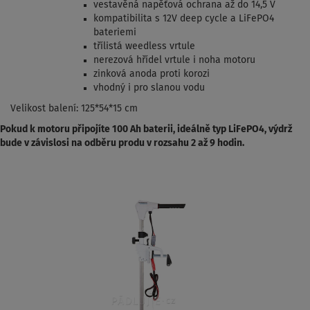
vestavěná napěťová ochrana až do 14,5 V
kompatibilita s 12V deep cycle a LiFePO4
bateriemi
třílistá weedless vrtule
nerezová hřídel vrtule i noha motoru
zinková anoda proti korozi
vhodný i pro slanou vodu
Velikost balení: 125*54*15 cm
Pokud k motoru připojíte 100 Ah baterii, ideálně typ LiFePO4, výdrž
bude v závislosi na odběru produ v rozsahu 2 až 9 hodin.