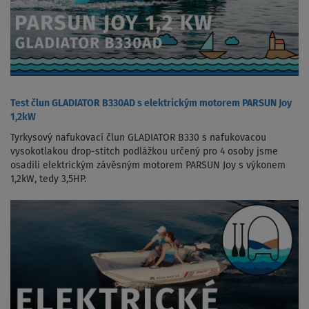
Test člun GLADIATOR B330AD s elektrickým motorem PARSUN Joy
1,2kW
Tyrkysový nafukovací člun GLADIATOR B330 s nafukovacou
vysokotlakou drop-stitch podlážkou určený pro 4 osoby jsme
osadili elektrickým závěsným motorem PARSUN Joy s výkonem
1,2kW, tedy 3,5HP.