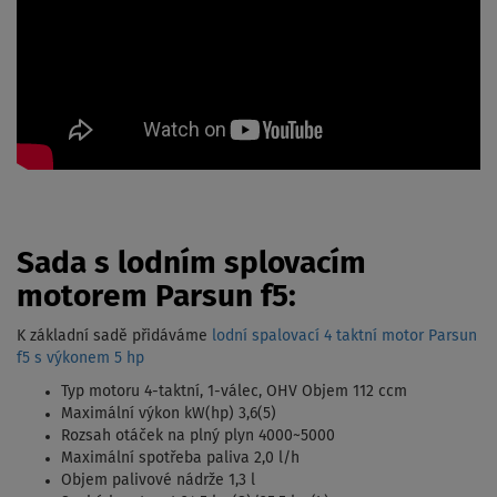
Sada s lodním splovacím
motorem Parsun f5:
K základní sadě přidáváme
lodní spalovací 4 taktní motor Parsun
f5 s výkonem 5 hp
Typ motoru 4-taktní, 1-válec, OHV Objem 112 ccm
Maximální výkon kW(hp) 3,6(5)
Rozsah otáček na plný plyn 4000~5000
Maximální spotřeba paliva 2,0 l/h
Objem palivové nádrže 1,3 l