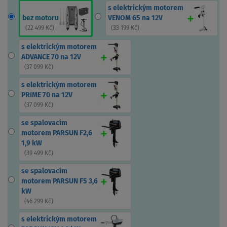
s elektrickým motorem
bez motoru
VENOM 65 na 12V
(
22 499 Kč
)
(
33 199 Kč
)
s elektrickým motorem
ADVANCE 70 na 12V
(
37 099 Kč
)
s elektrickým motorem
PRIME 70 na 12V
(
37 099 Kč
)
se spalovacím
motorem PARSUN F2,6
1,9 kW
(
39 499 Kč
)
se spalovacím
motorem PARSUN F5 3,6
kW
(
46 299 Kč
)
s elektrickým motorem