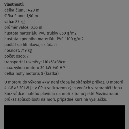
Vlastnosti:
délka člunu: 4,20 m
šířka člunu: 1,90 m
váha: 87 kg
průměr válce: 0,55 m
hustota materiálu PVC trubky 850 g/m2
hustota spodního materiálu PVC 1100 g/m2
podlážka: hliníková, skládací
nosnost: 719 kg
počet osob: 7
transportní rozměry: 110x68x38cm
max. výkon motoru 30 kW /40 HP
délka nohy motoru: S (krátká)
U motoru do výkonu 4kW není třeba kapitánský průkaz. U motorů
4 kW až 20kW je v ČR a vnitrozemských vodách v zahraničí třeba
Kurz vůdce malého plavidla na moři k tomu ještě Mezinárodní
průkaz způsobilosti na moři, případně Kurz na vysílačku.