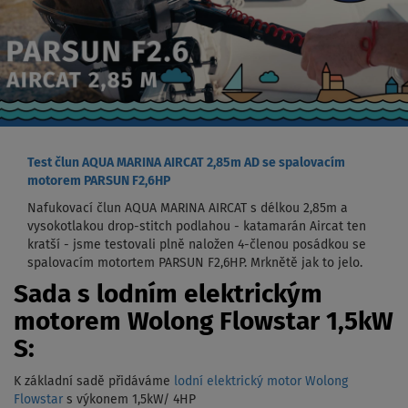
Test člun AQUA MARINA AIRCAT 2,85m AD se spalovacím
motorem PARSUN F2,6HP
Nafukovací člun AQUA MARINA AIRCAT s délkou 2,85m a
vysokotlakou drop-stitch podlahou - katamarán Aircat ten
kratší - jsme testovali plně naložen 4-členou posádkou se
spalovacím motortem PARSUN F2,6HP. Mrknětě jak to jelo.
Sada s lodním elektrickým
motorem Wolong Flowstar 1,5kW
S:
K základní sadě přidáváme
lodní elektrický motor Wolong
Flowstar
s výkonem 1,5kW/ 4HP