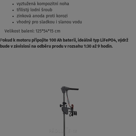
vyztužená kompozitní noha
třílistý lodní šroub
zinková anoda proti korozi
vhodný pro sladkou i slanou vodu
Velikost balení: 125*54*15 cm
P
okud k motoru připojíte 100 Ah baterii, ideálně typ LiFePO4, výdrž
bude v závislosi na odběru produ v rozsahu 1:30 až 9 hodin.