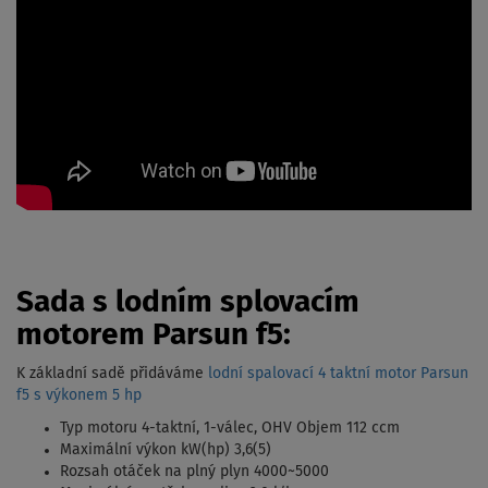
Sada s lodním splovacím
motorem Parsun f5:
K základní sadě přidáváme
lodní spalovací 4 taktní motor Parsun
f5 s výkonem 5 hp
Typ motoru 4-taktní, 1-válec, OHV Objem 112 ccm
Maximální výkon kW(hp) 3,6(5)
Rozsah otáček na plný plyn 4000~5000