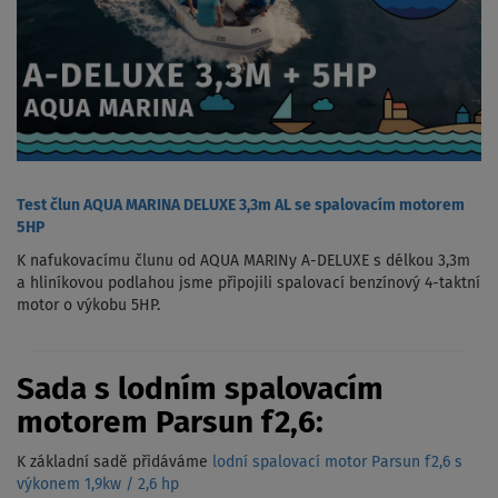
Test člun AQUA MARINA DELUXE 3,3m AL se spalovacím motorem
5HP
K nafukovacímu člunu od AQUA MARINy A-DELUXE s délkou 3,3m
a hliníkovou podlahou jsme připojili spalovací benzínový 4-taktní
motor o výkobu 5HP.
Sada s lodním spalovacím
motorem Parsun f2,6:
K základní sadě přidáváme
lodní spalovací motor Parsun f2,6 s
výkonem 1,9kw / 2,6 hp