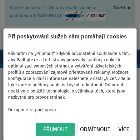
×
Soutěž pokračuje - Vyhraj virtuální závod a
Zavřít
paddleboard PADDLENAUT!
CHCI HRÁT
Při poskytování služeb nám pomáhají cookies
+420 467 409 090
0ks
CZ/Kč
Kliknutím na „Přijmout“ kdykoli odvolatelně souhlasíte s tím,
aby Padlujte.cz a třetí strany používaly soubory cookie k
optimalizaci webových stránek a vytváření uživatelských
profilů a zobrazování zájmově orientované reklamy. Možnosti
Domů
>
Čluny a motory
konfigurace a další informace naleznete v části „Více“. Zde je
také možné udělený souhlas kdykoli odmítnout. Odmítnutí
neaktivuje použité technologie, s výjimkou těch, které jsou
nezbytné pro provoz stránek.
Člun GLADIATOR ACTIVE
Děkujeme za pochopení.
C420AL black turquoise -
nafukovací člun s hliníkovou
PŘIJMOUT
ODMÍTNOUT
VÍCE