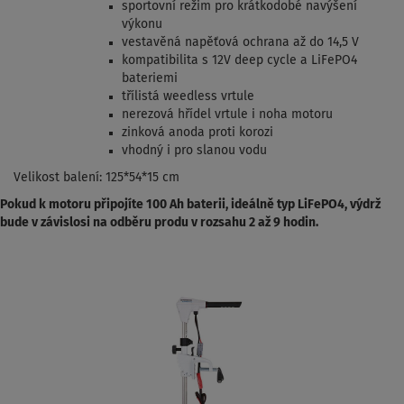
sportovní režim pro krátkodobé navýšení
výkonu
vestavěná napěťová ochrana až do 14,5 V
kompatibilita s 12V deep cycle a LiFePO4
bateriemi
třílistá weedless vrtule
nerezová hřídel vrtule i noha motoru
zinková anoda proti korozi
vhodný i pro slanou vodu
Velikost balení: 125*54*15 cm
Pokud k motoru připojíte 100 Ah baterii, ideálně typ LiFePO4, výdrž
bude v závislosi na odběru produ v rozsahu 2 až 9 hodin.