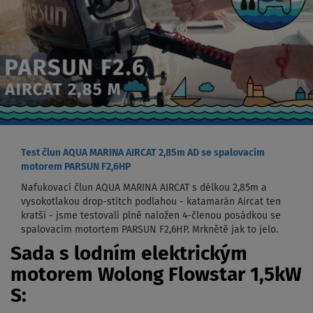
Test člun AQUA MARINA AIRCAT 2,85m AD se spalovacím
motorem PARSUN F2,6HP
Nafukovací člun AQUA MARINA AIRCAT s délkou 2,85m a
vysokotlakou drop-stitch podlahou - katamarán Aircat ten
kratší - jsme testovali plně naložen 4-členou posádkou se
spalovacím motortem PARSUN F2,6HP. Mrknětě jak to jelo.
Sada s lodním elektrickým
motorem Wolong Flowstar 1,5kW
S: