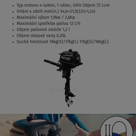
Typ motoru 4-taktní, 1-válec, OHV Objem 72 ccm
Vrtání x zdvih mm(in.) 54,0×31,5(2,13×1,24)
Maximální výkon 1,9kw / 2,6hp
Maximální spotřeba paliva 1,1 l/h
Objem palivové nádrže 1,2 l
Objem olejové vany 0,35L
Suchá hmotnost 16kg(S)/17kg(L) 17kg(S)/18kg(L)