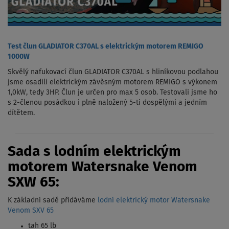
Test člun GLADIATOR C370AL s elektrickým motorem REMIGO
1000W
Skvělý nafukovací člun GLADIATOR C370AL s hliníkovou podlahou
jsme osadili elektrickým závěsným motorem REMIGO s výkonem
1,0kW, tedy 3HP. Člun je určen pro max 5 osob. Testovali jsme ho
s 2-členou posádkou i plně naložený 5-ti dospělými a jedním
dítětem.
Sada s lodním elektrickým
motorem Watersnake Venom
SXW 65:
K základní sadě přidáváme
lodní elektrický motor Watersnake
Venom SXV 65
tah 65 lb