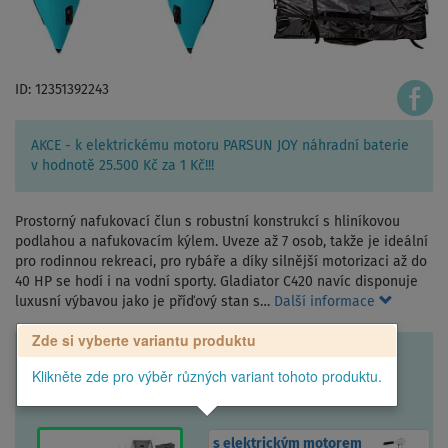
ID: 12351392243
AKCE - k elektrickému motoru PARSUN JOY náhradní baterie
v hodnotě 25.500 Kč za 1 Kč!!!
Prostorný nafukovací člun s robustní konstrukcí s hliníkovou
podlahou a nafukovacím kýlem. Uveze až 7 osob, takže je ideální
pro rodinnou rekreaci, pro rybáře a díky silnější motorizaci až do
40 HP se hodí i na vodní sporty. Gladiator C420 navíc disponuje
luxusní výbavou jako je příďový stan s…
Další informace
Zde si vyberte variantu produktu
Klikněte zde pro výběr různých variant tohoto produktu.
s elektrickým motorem