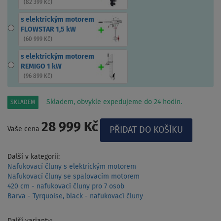
(
82 399 Kč
)
s elektrickým motorem
FLOWSTAR 1,5 kW
(
60 999 Kč
)
s elektrickým motorem
REMIGO 1 kW
(
96 899 Kč
)
Skladem, obvykle expedujeme do 24 hodin.
SKLADEM
28 999 Kč
Vaše cena
Další v kategorii:
Nafukovací čluny s elektrickým motorem
Nafukovací čluny se spalovacím motorem
420 cm - nafukovací čluny pro 7 osob
Barva - Tyrquoise, black - nafukovací čluny
Další varianty: