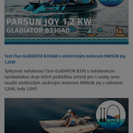
Test člun GLADIATOR B330AD s elektrickým motorem PARSUN Joy
1,2kW
Tyrkysový nafukovací člun GLADIATOR B330 s nafukovacou
vysokotlakou drop-stitch podlážkou určený pro 4 osoby jsme
osadili elektrickým závěsným motorem PARSUN Joy s výkonem
1,2kW, tedy 3,5HP.