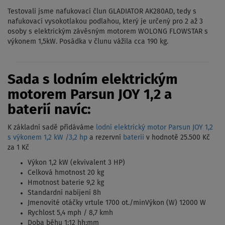
Testovali jsme nafukovací člun GLADIATOR AK280AD, tedy s
nafukovací vysokotlakou podlahou, který je určený pro 2 až 3
osoby s elektrickým závěsným motorem WOLONG FLOWSTAR s
výkonem 1,5kW. Posádka v člunu vážila cca 190 kg.
Sada s lodním elektrickým
motorem Parsun JOY 1,2 a
baterií navíc:
K základní sadě přidáváme
lodní elektrický motor Parsun JOY 1,2
s výkonem 1,2 kW /3,2 hp
a rezervní
baterii
v hodnotě 25.500 Kč
za 1 Kč
Výkon 1,2 kW (ekvivalent 3 HP)
Celková hmotnost 20 kg
Hmotnost baterie 9,2 kg
Standardní nabíjení 8h
Jmenovité otáčky vrtule 1700 ot./minVýkon (W) 12000 W
Rychlost 5,4 mph / 8,7 kmh
Doba běhu 1:12 hh:mm