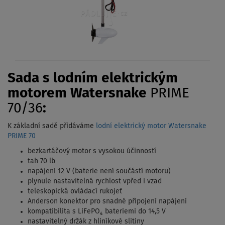
Sada s lodním elektrickým
motorem Watersnake
PRIME
70/36
:
K základní sadě přidáváme
lodní elektrický motor Watersnake
PRIME 70
bezkartáčový motor s vysokou účinností
tah 70 lb
napájení 12 V (baterie není součástí motoru)
plynule nastavitelná rychlost vpřed i vzad
teleskopická ovládací rukojeť
Anderson konektor pro snadné připojení napájení
kompatibilita s LiFePO₄ bateriemi do 14,5 V
nastavitelný držák z hliníkové slitiny