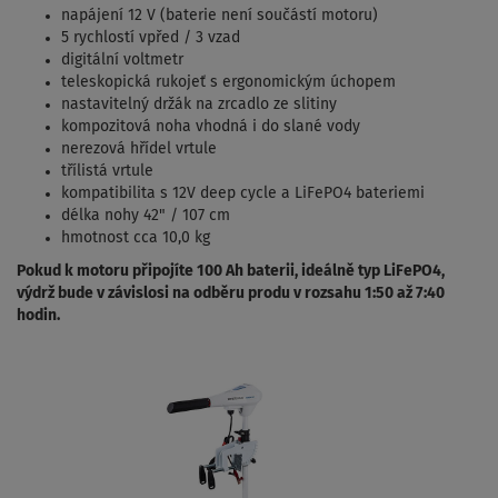
napájení 12 V (baterie není součástí motoru)
5 rychlostí vpřed / 3 vzad
digitální voltmetr
teleskopická rukojeť s ergonomickým úchopem
nastavitelný držák na zrcadlo ze slitiny
kompozitová noha vhodná i do slané vody
nerezová hřídel vrtule
třílistá vrtule
kompatibilita s 12V deep cycle a LiFePO4 bateriemi
délka nohy 42" / 107 cm
hmotnost cca 10,0 kg
Pokud k motoru připojíte 100 Ah baterii, ideálně typ LiFePO4,
výdrž bude v závislosi na odběru produ v rozsahu 1:50 až 7:40
hodin.