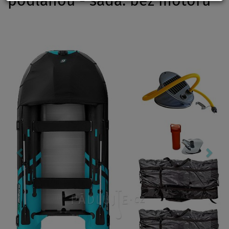
podlahou - sada: bez motoru
Previous
Nex