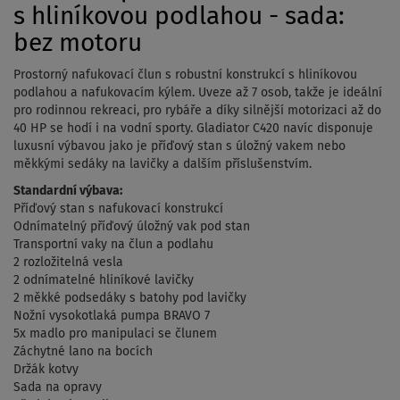
s hliníkovou podlahou - sada:
bez motoru
Prostorný nafukovací člun s robustní konstrukcí s hliníkovou
podlahou a nafukovacím kýlem. Uveze až 7 osob, takže je ideální
pro rodinnou rekreaci, pro rybáře a díky silnější motorizaci až do
40 HP se hodí i na vodní sporty. Gladiator C420 navíc disponuje
luxusní výbavou jako je příďový stan s úložný vakem nebo
měkkými sedáky na lavičky a dalším příslušenstvím.
Standardní výbava:
Příďový stan s nafukovací konstrukcí
Odnímatelný příďový úložný vak pod stan
Transportní vaky na člun a podlahu
2 rozložitelná vesla
2 odnímatelné hliníkové lavičky
2 měkké podsedáky s batohy pod lavičky
Nožní vysokotlaká pumpa BRAVO 7
5x madlo pro manipulaci se člunem
Záchytné lano na bocích
Držák kotvy
Sada na opravy