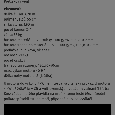
Přetlakový ventil
Vlastnosti:
délka člunu: 4,20 m
průměr válců: 55 cm
šířka člunu: 1,90 m
počet komor: 3+1
váha: 87 kg
hustota materiálu PVC trubky 1100 g/m2, tl. 0,8-0,9 mm
hustota spodního materiálu PVC 1100 g/m2, tl. 0,8-0,9 mm
podlážka: hliníková, skládací
nosnost: 719 kg
počet osob: 7
transportní rozměry: 126x70x40cm
max. výkon motoru 40 HP
délka nohy motoru: S (krátká)
U motoru do výkonu 4kW není třeba kapitánský průkaz. U motorů
4 kW až 20kW je v ČR a vnitrozemských vodách v zahraničí třeba
Kurz vůdce malého plavidla na moři k tomu ještě Mezinárodní
průkaz způsobilosti na moři, případně Kurz na vysílačku.