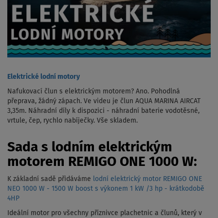
Elektrické lodní motory
Nafukovací člun s elektrickým motorem? Ano. Pohodlná
přeprava, žádný zápach. Ve videu je člun AQUA MARINA AIRCAT
3,35m. Náhradní díly k dispozici - náhradní baterie vodotěsné,
vrtule, čep, rychlo nabíječky. Vše skladem.
Sada s lodním elektrickým
motorem REMIGO ONE 1000 W:
K základní sadě přidáváme
lodní elektrický motor REMIGO ONE
NEO 1000 W - 1500 W boost s výkonem 1 kW /3 hp - krátkodobě
4HP
Ideální motor pro všechny příznivce plachetnic a člunů, který v