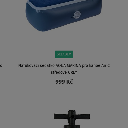
SKLADEM
ro
Nafukovací sedátko AQUA MARINA pro kanoe Air C
středové GREY
999 Kč
ZOBRAZIT