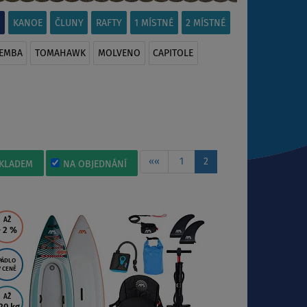
KANOE
ČLUNY
RAFTY
1 MÍSTNÉ
2 MÍSTNÉ
EMBA
TOMAHAWK
MOLVENO
CAPITOLE
««
1
2
KLADEM
NA OBJEDNÁNÍ
AŽ
- 2
%
PÁDLO
V CENĚ
AŽ