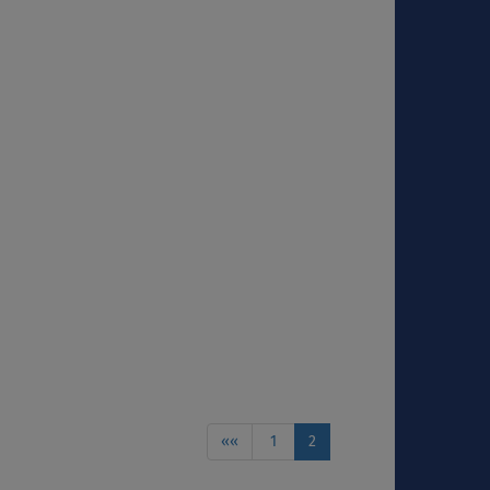
««
1
2