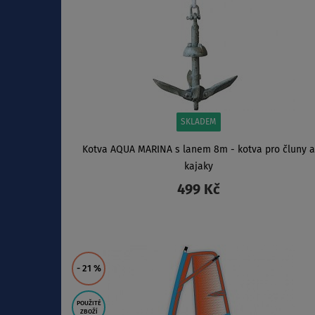
SKLADEM
Kotva AQUA MARINA s lanem 8m - kotva pro čluny a
kajaky
499 Kč
ZOBRAZIT
- 21
%
POUŽITÉ
ZBOŽÍ