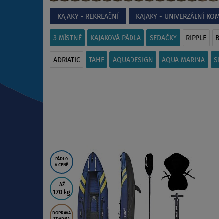
KAJAKY - REKREAČNÍ
KAJAKY - UNIVERZÁLNÍ K
3 MÍSTNÉ
KAJAKOVÁ PÁDLA
SEDAČKY
RIPPLE
B
ADRIATIC
TAHE
AQUADESIGN
AQUA MARINA
S
PÁDLO
V CENĚ
AŽ
170 kg
DOPRAVA
ZDARMA