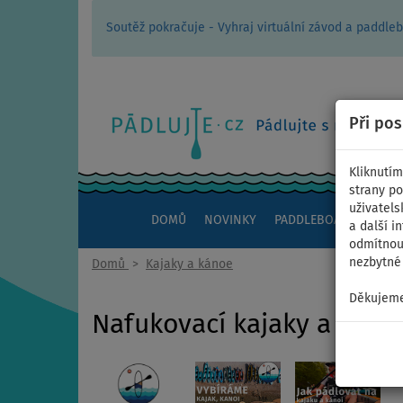
Soutěž pokračuje - Vyhraj virtuální závod a padd
Při po
Kliknutím
strany po
uživatels
DOMŮ
NOVINKY
PADDLEBOARDY
KAJ
a další i
odmítnout
nezbytné 
Domů
>
Kajaky a kánoe
Děkujeme
Nafukovací kajaky a káno