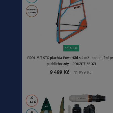
DOPRAVA
ZDARMA
SKLADEM
PROLIMIT STX plachta PowerKid 4,4 m2- oplachtění p
paddleboardy - POUŽITÉ ZBOŽÍ
9 499 Kč
11 999 Kč
ZOBRAZIT
AŽ
- 13
%
AŽ