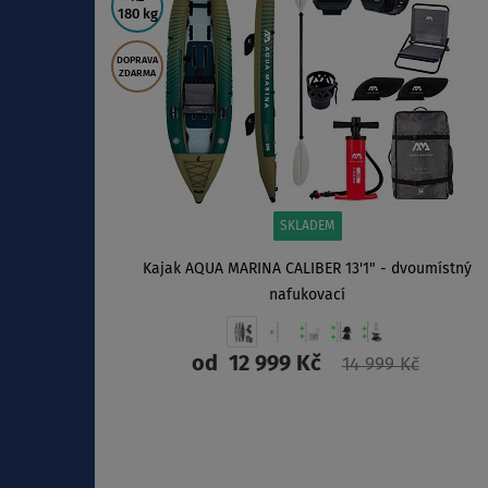
180 kg
DOPRAVA
ZDARMA
SKLADEM
Kajak AQUA MARINA CALIBER 13'1" - dvoumístný
nafukovací
od
12 999 Kč
14 999 Kč
ZOBRAZIT