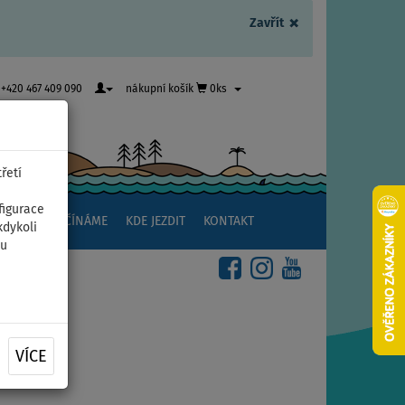
×
Zavřít
+420 467 409 090
nákupní košík
0ks
řetí
figurace
NSTVÍ
ZAČÍNÁME
KDE JEZDIT
KONTAKT
kdykoli
ou
VÍCE