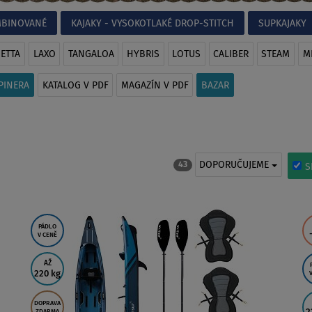
OMBINOVANÉ
KAJAKY - VYSOKOTLAKÉ DROP-STITCH
SUPKAJAKY
ETTA
LAXO
TANGALOA
HYBRIS
LOTUS
CALIBER
STEAM
M
PINERA
KATALOG V PDF
MAGAZÍN V PDF
BAZAR
DOPORUČUJEME
43
S
PÁDLO
V CENĚ
AŽ
220 kg
DOPRAVA
ZDARMA