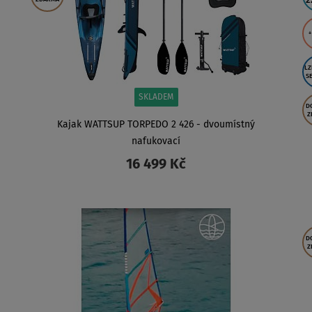
2
+
LZ
S
SKLADEM
D
Z
Kajak WATTSUP TORPEDO 2 426 - dvoumístný
nafukovací
16 499 Kč
ZOBRAZIT
D
Z