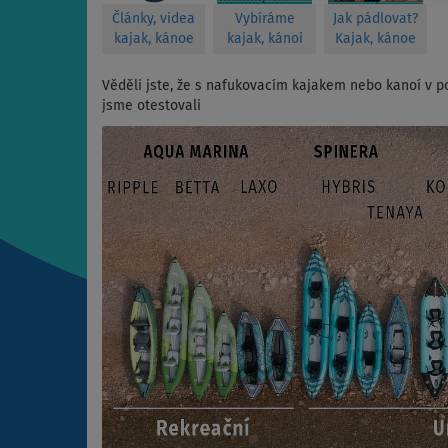
Články, videa
Vybíráme
Jak pádlovat?
kajak, kánoe
kajak, kánoi
Kajak, kánoe
Věděli jste, že s nafukovacím kajakem nebo kanoí v p
jsme otestovali