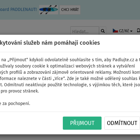
leboard PADDLENAUT!
CHCI HRÁT
CZ/Kč
skytování služeb nám pomáhají cookies
 na „Přijmout“ kdykoli odvolatelně souhlasíte s tím, aby Padlujte.cz a t
užívaly soubory cookie k optimalizaci webových stránek a vytváření
kých profilů a zobrazování zájmově orientované reklamy. Možnosti kon
AKY
ČLUNY A MOTORY
PÁDLA
PLACHTY
OBLEČENÍ
PŘÍSLUŠE
nformace naleznete v části „Více“. Zde je také možné udělený souhlas 
. Odmítnutí neaktivuje použité technologie, s výjimkou těch, které js
pro provoz stránek.
 za pochopení.
e
PŘIJMOUT
ODMÍTNOUT