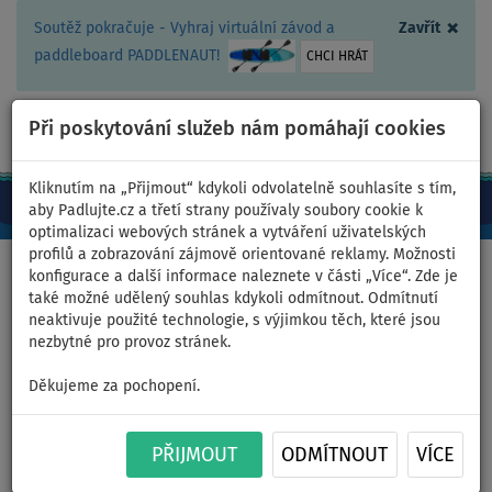
×
Soutěž pokračuje - Vyhraj virtuální závod a
Zavřít
paddleboard PADDLENAUT!
CHCI HRÁT
Při poskytování služeb nám pomáhají cookies
+420 467 409 090
0ks
CZ/Kč
Kliknutím na „Přijmout“ kdykoli odvolatelně souhlasíte s tím,
aby Padlujte.cz a třetí strany používaly soubory cookie k
optimalizaci webových stránek a vytváření uživatelských
profilů a zobrazování zájmově orientované reklamy. Možnosti
Domů
>
Nafukovací paddleboardy
konfigurace a další informace naleznete v části „Více“. Zde je
také možné udělený souhlas kdykoli odmítnout. Odmítnutí
neaktivuje použité technologie, s výjimkou těch, které jsou
nezbytné pro provoz stránek.
Nafukovací kruhový DOCK
Děkujeme za pochopení.
RIDEWAVE se síťovým středem
průměr 245 cm
PŘIJMOUT
ODMÍTNOUT
VÍCE