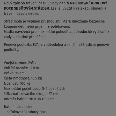
Nový způsob trávení času u vody nabízí
NAFUKOVACÍ KRUHOVÝ
DOCK SE SÍŤOVÝM STŘEDEM
. Lze jej využít k relaxaci, slunění a
trávení času s dětmi.
Střed mola je vyplněn pružnou sítí, která umožňuje bezpečné
koupání dětí nebo příjemné polehávání.
Madla navržená pro maximální pohodlí a jednoduché vylézání z
vody a snadné přenášení.
Pěnová podložka EVA je voděodolná a lehčí než tradiční pěnové
podložky.
Vnější rozměr: 245 cm
Vnitřní rozměr: 191cm
Výška: 15 cm
Čistá hmotnost: 10,5 kg
Nosnost: 400 kg
Maximální počet osob: 5-6 dospělých
šířka nafukovacího okraje: 27 cm
Rozměr balení: 50 x 38 x 30 cm
Balení obsahuje:
- nafukovací kruhový dock