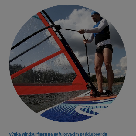
Výuka windsurfingu na nafukovacím paddleboardu