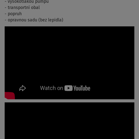
- vysokotlakou pumpu
- transportní obal
- popruh
- opravnou sadu (bez lepidla)