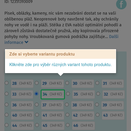
ID: 12351393009
Písek, oblázky, kameny, nic vám nezabrání dostat se na vaši
oblíbenou pláž. Neoprenové boty navržené tak, aby ochránily
nohy ve vodě i na pláži. Stélka z EVA nabízí optimální pohodlí a
zároveň zůstává dostatečně pružná, aby kopírovala přirozené
pohyby nohy. Vroubkovaná gumová podrážka zajišťuje…
Další
informace
Zde si vyberte variantu produktu
Klikněte zde pro výběr různých variant tohoto produktu.
28
29
30
31
(
349 Kč
)
(
349 Kč
)
(
349 Kč
)
(
349 Kč
)
33
34
35
32
(
349 Kč
)
(
349 Kč
)
(
349 Kč
)
(
349 Kč
)
36
37
38
39
(
349 Kč
)
(
349 Kč
)
(
349 Kč
)
(
349 Kč
)
40
41
42
43
(
349 Kč
)
(
349 Kč
)
(
349 Kč
)
(
349 Kč
)
44
45
46
(
349 Kč
)
(
349 Kč
)
(
349 Kč
)