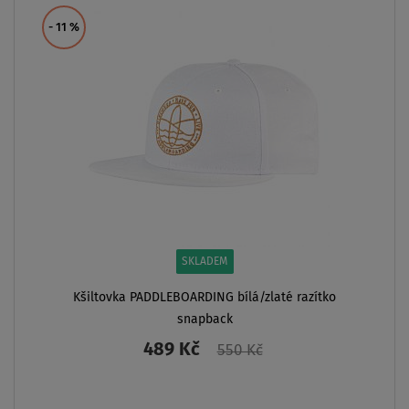
- 11
%
SKLADEM
Kšiltovka PADDLEBOARDING bílá/zlaté razítko
snapback
489 Kč
550 Kč