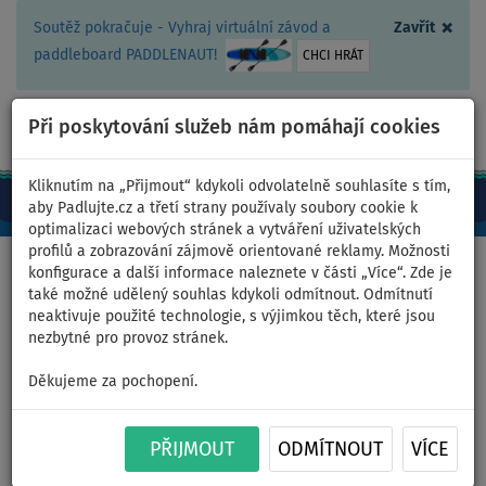
×
Soutěž pokračuje - Vyhraj virtuální závod a
Zavřít
paddleboard PADDLENAUT!
CHCI HRÁT
Při poskytování služeb nám pomáhají cookies
+420 467 409 090
0ks
CZ/Kč
Kliknutím na „Přijmout“ kdykoli odvolatelně souhlasíte s tím,
aby Padlujte.cz a třetí strany používaly soubory cookie k
optimalizaci webových stránek a vytváření uživatelských
profilů a zobrazování zájmově orientované reklamy. Možnosti
Domů
>
Oblečení
>
Boty
konfigurace a další informace naleznete v části „Více“. Zde je
také možné udělený souhlas kdykoli odmítnout. Odmítnutí
neaktivuje použité technologie, s výjimkou těch, které jsou
nezbytné pro provoz stránek.
Neoprenové boty do vody
Děkujeme za pochopení.
COOL Skin 3 Blue - velikost: 34
PŘIJMOUT
ODMÍTNOUT
VÍCE
Previous
Nex