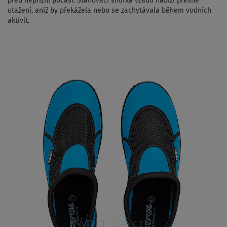
před nepřízní počasí.
Stahovací šňůrka vzadu nabízí přesné
utažení, aniž by překážela nebo se zachytávala během vodních
aktivit.