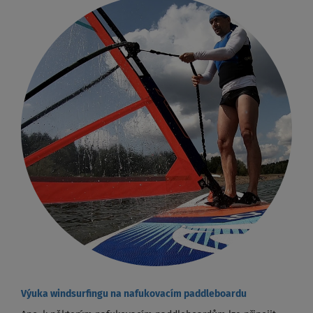
Výuka windsurfingu na nafukovacím paddleboardu