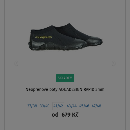
SKLADEM
Neoprenové boty AQUADESIGN RAPID 3mm
37/38
39/40
41/42
43/44
45/46
47/48
od
679 Kč
ZOBRAZIT