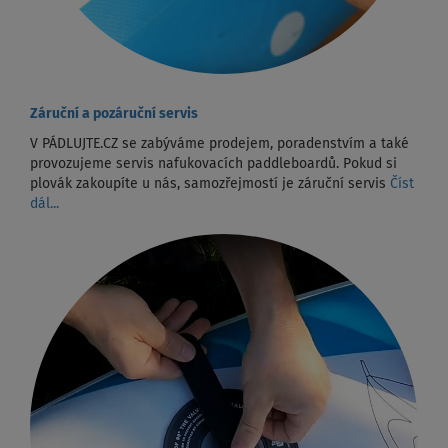
Záruční a pozáruční servis
V PÁDLUJTE.CZ se zabýváme prodejem, poradenstvím a také
provozujeme servis nafukovacích paddleboardů. Pokud si
plovák zakoupíte u nás, samozřejmostí je záruční servis
Číst
dál...