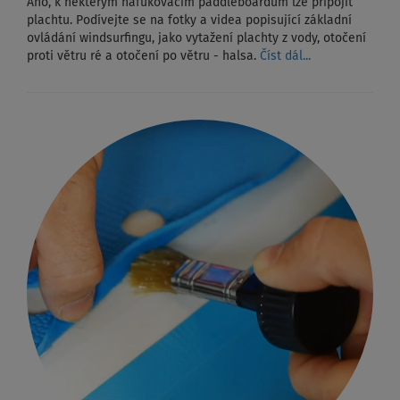
Ano, k některým nafukovacím paddleboardům lze připojit
plachtu. Podívejte se na fotky a videa popisující základní
ovládání windsurfingu, jako vytažení plachty z vody, otočení
proti větru ré a otočení po větru - halsa.
Číst dál...