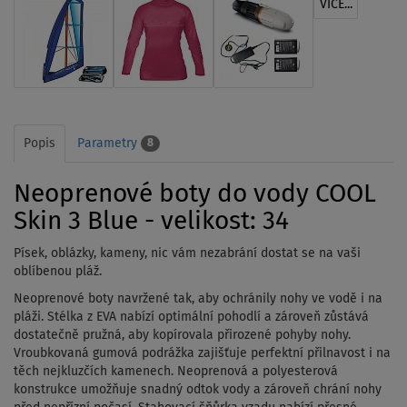
VÍCE...
Popis
Parametry
8
Neoprenové boty do vody COOL
Skin 3 Blue - velikost: 34
Písek, oblázky, kameny, nic vám nezabrání dostat se na vaši
oblíbenou pláž.
Neoprenové boty navržené tak, aby ochránily nohy ve vodě i na
pláži. S
télka z EVA nabízí optimální pohodlí a zároveň zůstává
dostatečně pružná, aby kopírovala přirozené pohyby nohy.
Vroubkovaná gumová podrážka zajišťuje perfektní přilnavost i na
těch nejkluzčích kamenech.
Neoprenová a polyesterová
konstrukce umožňuje snadný odtok vody a zároveň chrání nohy