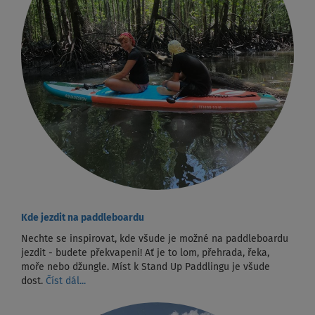
Kde jezdit na paddleboardu
Nechte se inspirovat, kde všude je možné na paddleboardu
jezdit - budete překvapeni! Ať je to lom, přehrada, řeka,
moře nebo džungle. Míst k Stand Up Paddlingu je všude
dost.
Číst dál...