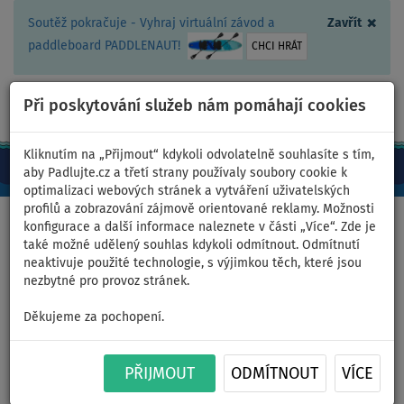
×
Soutěž pokračuje - Vyhraj virtuální závod a
Zavřít
paddleboard PADDLENAUT!
CHCI HRÁT
Při poskytování služeb nám pomáhají cookies
+420 467 409 090
0ks
CZ/Kč
Kliknutím na „Přijmout“ kdykoli odvolatelně souhlasíte s tím,
aby Padlujte.cz a třetí strany používaly soubory cookie k
optimalizaci webových stránek a vytváření uživatelských
profilů a zobrazování zájmově orientované reklamy. Možnosti
Domů
>
Nafukovací paddleboardy
>
Velké rodinné
konfigurace a další informace naleznete v části „Více“. Zde je
také možné udělený souhlas kdykoli odmítnout. Odmítnutí
neaktivuje použité technologie, s výjimkou těch, které jsou
nezbytné pro provoz stránek.
Paddleboard F2 SECTOR 12'2
Děkujeme za pochopení.
BLUE komplet s plachtou -
PŘIJMOUT
ODMÍTNOUT
VÍCE
nafukovací - plocha: 5,0m