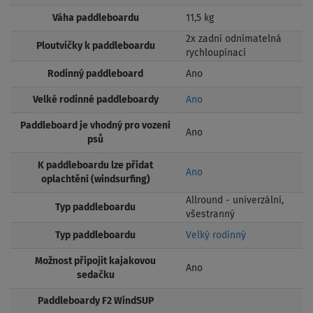
Váha paddleboardu
11,5 kg
2x zadní odnímatelná
Ploutvičky k paddleboardu
rychloupínací
Rodinný paddleboard
Ano
Velké rodinné paddleboardy
Ano
Paddleboard je vhodný pro vození
Ano
psů
K paddleboardu lze přidat
Ano
oplachtění (windsurfing)
Allround - univerzální,
Typ paddleboardu
všestranný
Typ paddleboardu
Velký rodinný
Možnost připojit kajakovou
Ano
sedačku
Paddleboardy F2 WindSUP