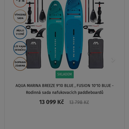
ZOBRA
SKLADEM
E 9'10 BLUE , FUSION 10'10 BLUE -
 nafukovacích paddleboardů
99 Kč
13 798 Kč
T