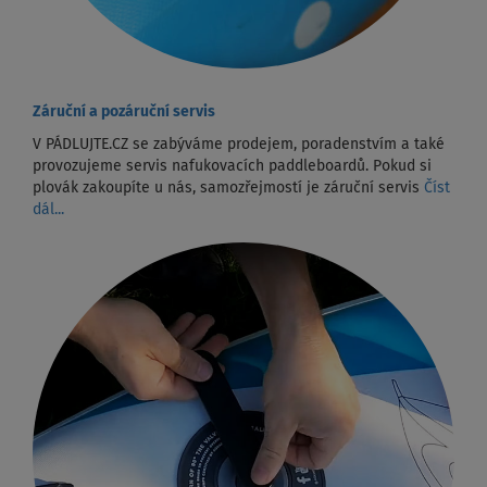
Záruční a pozáruční servis
V PÁDLUJTE.CZ se zabýváme prodejem, poradenstvím a také
provozujeme servis nafukovacích paddleboardů. Pokud si
plovák zakoupíte u nás, samozřejmostí je záruční servis
Číst
dál...