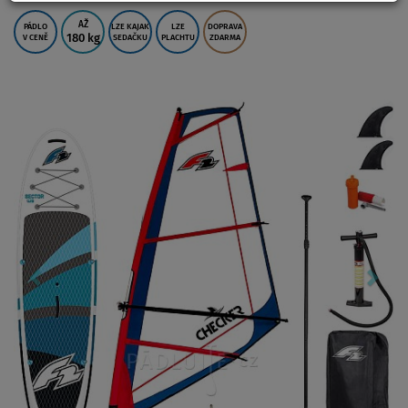
AŽ
PÁDLO
LZE KAJAK
LZE
DOPRAVA
180 kg
V CENĚ
SEDAČKU
PLACHTU
ZDARMA
Previous
Nex