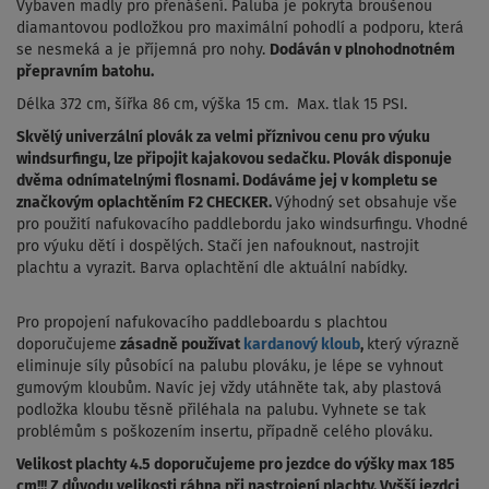
Vybaven madly pro přenášení. Paluba je pokryta
broušenou
diamantovou podložkou pro maximální pohodlí a podporu
, která
se nesmeká a je příjemná pro nohy.
Dodáván v plnohodnotném
přepravním batohu.
Délka 372 cm, šířka 86 cm, výška 15 cm. Max. tlak 15 PSI.
Skvělý univerzální plovák za velmi příznivou cenu pro výuku
windsurfingu, lze připojit kajakovou sedačku. Plovák disponuje
dvěma odnímatelnými flosnami. Dodáváme jej v kompletu se
značkovým oplachtěním F2 CHECKER.
Výhodný set obsahuje vše
pro použití nafukovacího paddlebordu jako windsurfingu. Vhodné
pro výuku dětí i dospělých. Stačí jen nafouknout, nastrojit
plachtu a vyrazit. Barva oplachtění dle aktuální nabídky.
Pro propojení nafukovacího paddleboardu s plachtou
doporučujeme
zásadně používat
kardanový kloub
,
který výrazně
eliminuje síly působící na palubu plováku, je lépe se vyhnout
gumovým kloubům. Navíc jej vždy utáhněte tak, aby plastová
podložka kloubu těsně přiléhala na palubu. Vyhnete se tak
problémům s poškozením insertu, případně celého plováku.
Velikost plachty 4.5 doporučujeme pro jezdce do výšky max 185
cm!!! Z důvodu velikosti ráhna při nastrojení plachty. Vyšší jezdci