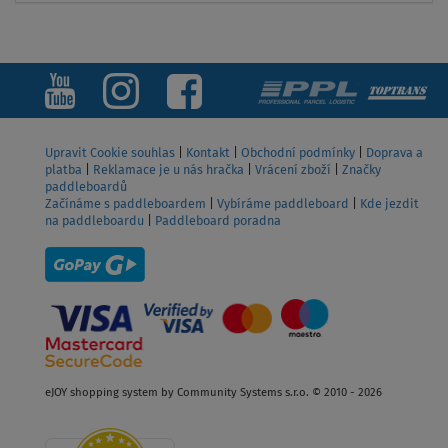
T
ZOBRAZIT
Upravit Cookie souhlas
|
Kontakt
|
Obchodní podmínky
|
Doprava a
platba
|
Reklamace je u nás hračka
|
Vrácení zboží
|
Značky
paddleboardů
Začínáme s paddleboardem
|
Vybíráme paddleboard
|
Kde jezdit
na paddleboardu
|
Paddleboard poradna
eJOY shopping system by Community Systems s.r.o. © 2010 - 2026