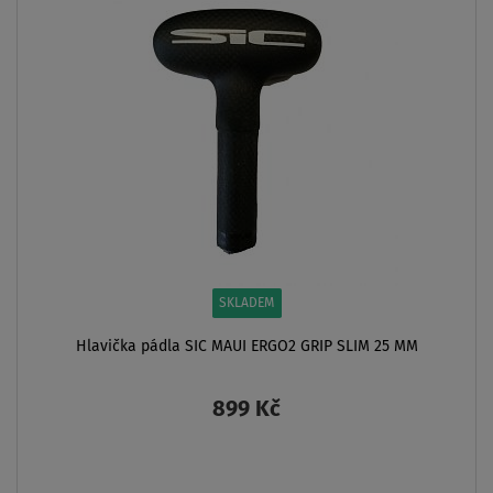
SKLADEM
SKLAD
SIC MAUI ERGO2 GRIP SLIM 25 MM
Pádlo AQUA MARINA Dual Te
nastavitelné pádlo pro pa
899 Kč
1 349