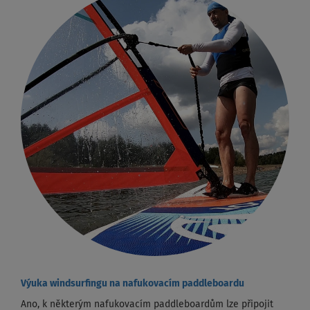
Výuka windsurfingu na nafukovacím paddleboardu
Ano, k některým nafukovacím paddleboardům lze připojit