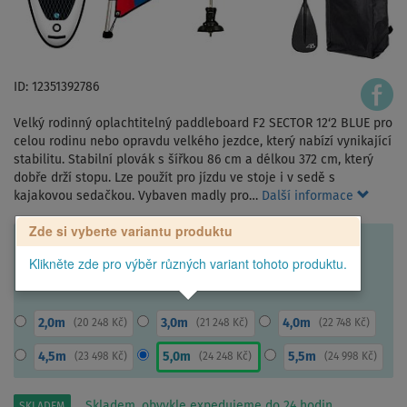
ID: 12351392786
Velký rodinný oplachtitelný paddleboard F2 SECTOR 12‘2 BLUE pro
celou rodinu nebo opravdu velkého jezdce, který nabízí vynikající
stabilitu. Stabilní plovák s šířkou 86 cm a délkou 372 cm, který
dobře drží stopu. Lze použít pro jízdu ve stoje i v sedě s
kajakovou sedačkou. Vybaven madly pro…
Další informace
Zde si vyberte variantu produktu
Klikněte zde pro výběr různých variant tohoto produktu.
2,0m
3,0m
4,0m
(
20 248 Kč
)
(
21 248 Kč
)
(
22 748 Kč
)
4,5m
5,0m
5,5m
(
23 498 Kč
)
(
24 248 Kč
)
(
24 998 Kč
)
Skladem, obvykle expedujeme do 24 hodin.
SKLADEM