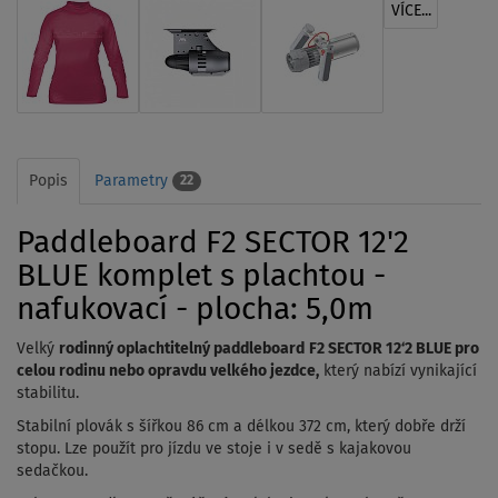
VÍCE...
Popis
Parametry
22
Paddleboard F2 SECTOR 12'2
BLUE komplet s plachtou -
nafukovací - plocha: 5,0m
Velký
rodinný oplachtitelný paddleboard
F2 SECTOR 12‘2 BLUE pro
celou rodinu nebo opravdu velkého jezdce,
který nabízí vynikající
stabilitu.
Stabilní plovák s šířkou 86 cm a délkou 372 cm, který dobře drží
stopu. Lze použít pro jízdu ve stoje i v sedě s kajakovou
sedačkou.