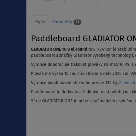
Popis
Parametry
21
Paddleboard GLADIATOR ONE 
GLADIATOR ONE 10'8 Allround
10'8''x34''x6'' je stabi
paddleboardu značky Gladiator vyrobený technologií, dí
Výrobce doporučuje tlakovat plováky na max 16 PSI s 
Plovák má výšku 15 cm, šířku 86cm a délku 325 cm. Výt
Výrobce uvádí maximální váhu jezdce 135 kg.
Z našich
Paddleboard je dodáván s
3-dílným nastavitelným skl
Série GLADIATOR ONE je určena začínajícím jezdcům, kt