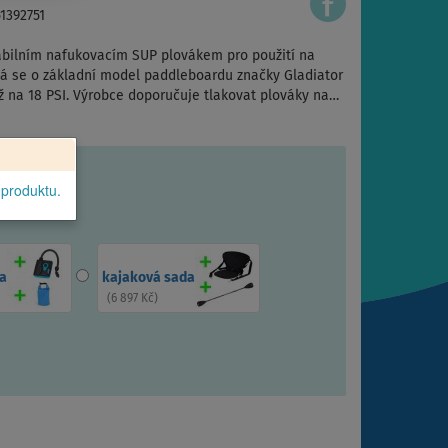
51392751
stabilním nafukovacím SUP plovákem pro použití na
dná se o základní model paddleboardu značky Gladiator
 až na 18 PSI. Výrobce doporučuje tlakovat plováky na…
 produktu.
a
kajaková sada
(
6 897 Kč
)