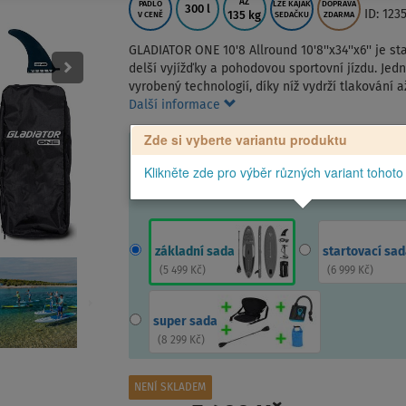
AŽ
PÁDLO
LZE KAJAK
DOPRAVA
300 l
ID: 123
135 kg
V CENĚ
SEDAČKU
ZDARMA
GLADIATOR ONE 10'8 Allround 10'8''x34''x6'' je 
delší vyjížďky a pohodovou sportovní jízdu. Je
vyrobený technologií, díky níž vydrží tlakování
Další informace
Zde si vyberte variantu produktu
Klikněte zde pro výběr různých variant tohoto
základní sada
startovací sad
(
5 499 Kč
)
(
6 999 Kč
)
super sada
(
8 299 Kč
)
NENÍ SKLADEM