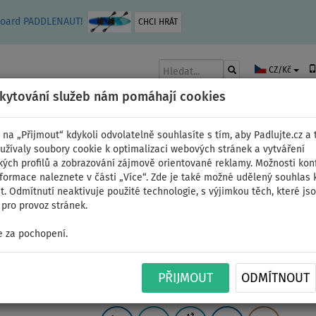
leboard PADDLENAUT!
CHCI HRÁT
CZ/Kč
skytování služeb nám pomáhají cookies
 na „Přijmout“ kdykoli odvolatelně souhlasíte s tím, aby Padlujte.cz a t
užívaly soubory cookie k optimalizaci webových stránek a vytváření
kých profilů a zobrazování zájmově orientované reklamy. Možnosti kon
AKY
ČLUNY A MOTORY
PÁDLA
PLACHTY
OBLEČENÍ
PŘÍSLUŠE
nformace naleznete v části „Více“. Zde je také možné udělený souhlas 
. Odmítnutí neaktivuje použité technologie, s výjimkou těch, které js
pro provoz stránek.
ální
 za pochopení.
Paddleboard GLADIATO
PŘIJMOUT
ODMÍTNOUT
White - nafukovací - v