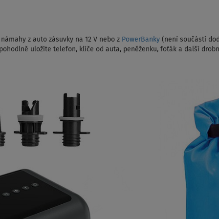
 námahy z auto zásuvky na 12 V nebo z
PowerBanky
(není součástí dod
ohodlně uložíte telefon, klíče od auta, peněženku, foťák a další drobn