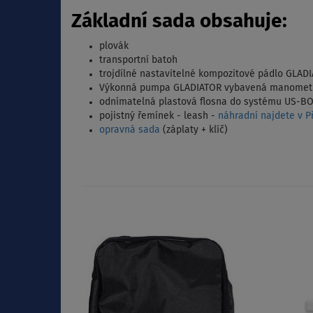
Základní sada obsahuje:
plovák
transportní batoh
trojdílné nastavitelné kompozitové pádlo GLAD
Výkonná pumpa GLADIATOR vybavená manomet
odnímatelná plastová flosna do systému US-BOX
pojistný řemínek - leash -
náhradní najdete v Př
opravná sada
(záplaty + klíč)