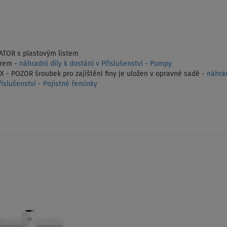
IATOR s plastovým listem
rem -
náhradní díly k dostání v Příslušenství - Pumpy
 - POZOR šroubek pro zajištění finy je uložen v opravné sadě -
náhrad
íslušenství - Pojistné řemínky