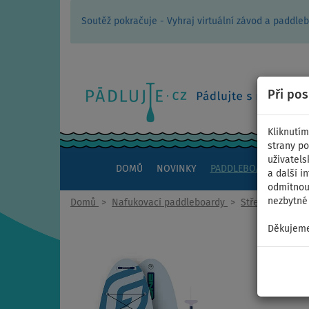
Soutěž pokračuje - Vyhraj virtuální závod a padd
Při po
Kliknutím
strany po
uživatels
DOMŮ
NOVINKY
PADDLEBOARDY
KAJ
a další i
odmítnout
nezbytné 
Domů
>
Nafukovací paddleboardy
>
Střední univerz
Děkujeme