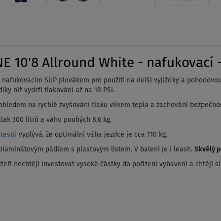
10'8 Allround White - nafukovací -
lním nafukovacím SUP plovákem pro použití na delší vyjížďky a pohodovo
ky níž vydrží tlakování až na 18 PSI.
ohledem na rychlé zvyšování tlaku vlivem tepla a zachování bezpečnos
lak 300 litrů a váhu pouhých 8,6 kg.
 testů
vyplývá, že optimální váha jezdce je cca 110 kg.
olaminátovým pádlem s plastovým listem. V balení je i leash.
Skvělý 
eří nechtějí investovat vysoké částky do pořízení vybavení a chtějí s