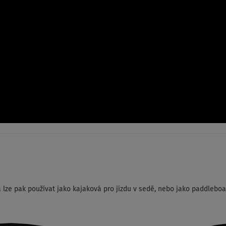
a lze pak používat jako kajaková pro jízdu v sedě, nebo jako paddlebo