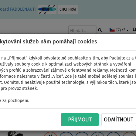
leboard PADDLENAUT!
CHCI HRÁT
CZ/Kč
skytování služeb nám pomáhají cookies
 na „Přijmout“ kdykoli odvolatelně souhlasíte s tím, aby Padlujte.cz a t
užívaly soubory cookie k optimalizaci webových stránek a vytváření
kých profilů a zobrazování zájmově orientované reklamy. Možnosti kon
AKY
ČLUNY A MOTORY
PÁDLA
PLACHTY
OBLEČENÍ
PŘÍSLUŠE
nformace naleznete v části „Více“. Zde je také možné udělený souhlas 
. Odmítnutí neaktivuje použité technologie, s výjimkou těch, které js
pro provoz stránek.
 za pochopení.
Paddleboard MOAI MUL
PŘIJMOUT
ODMÍTNOUT
nafukovací paddleboar