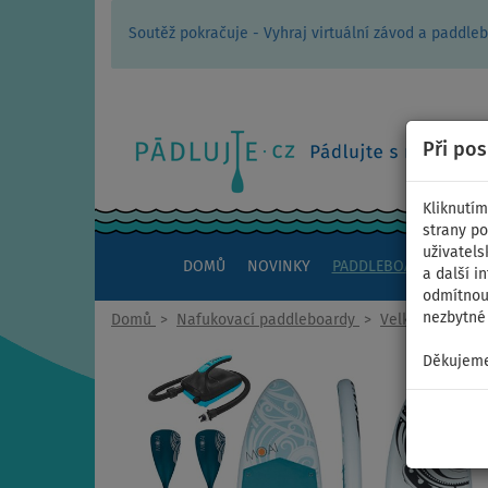
Soutěž pokračuje - Vyhraj virtuální závod a padd
Při po
Kliknutím
strany po
uživatels
DOMŮ
NOVINKY
PADDLEBOARDY
KAJ
a další i
odmítnout
nezbytné 
Domů
>
Nafukovací paddleboardy
>
Velké rodinné
Děkujeme