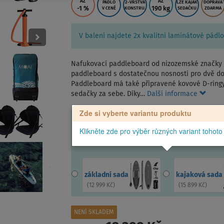
AŽ
AŽ
PÁDLO
2-VRSTVÁ
LZE KAJAK
DOPRAVA
-1
%
190 kg
V CENĚ
KONSTRU.
SEDAČKU
ZDARMA
V balení najdete 2x kvalitní laminátové pádlo.
Nafukovací paddleboard od nizozemské značky MO
paddleboard s dostatečnou nosností pro dvě dos
Paddleboard má také připravené kovové D-ringy 
sedačky za sebe. Díky…
Další informace
Zde si vyberte variantu produktu
Klikněte zde pro výběr různých variant tohoto
základní sada
kajaková sada
(
12 999 Kč
)
(
15 899 Kč
)
NENÍ SKLADEM