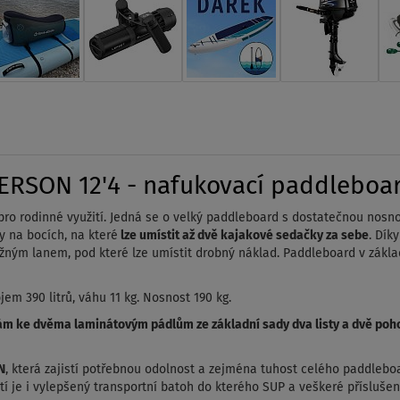
RSON 12'4 - nafukovací paddleboard
 rodinné využití. Jedná se o velký paddleboard s dostatečnou nosnos
 na bocích, na které
lze umístit až dvě kajakové sedačky za sebe
. Dík
užným lanem, pod které lze umístit drobný náklad. Paddleboard v zákl
em 390 litrů, váhu 11 kg. Nosnost 190 kg.
m ke dvěma laminátovým pádlům ze základní sady dva listy a dvě poho
N
, která zajistí potřebnou odolnost a zejména tuhost celého paddleboa
stí je i vylepšený transportní batoh do kterého SUP a veškeré přísluše