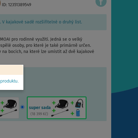
ID: 12351389549
 V kajakové sadě rozšířitelné o druhý list.
AI pro rodinné využití. Jedná se o velký
pělé osoby, pro které je také primárně určen.
na bocích, na které lze umístit až dvě kajakové
 produktu.
super sada
(
18 399 Kč
)