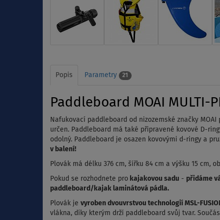
Popis
Parametry
21
Paddleboard MOAI MULTI-PE
Nafukovací paddleboard od nizozemské značky MOAI pro
určen. Paddleboard má také připravené kovové D-ringy
odolný. Paddleboard je osazen kovovými d-ringy a pr
v balení!
Plovák má délku 376 cm, šířku 84 cm a výšku 15 cm, obj
Pokud se rozhodnete pro
kajakovou sadu
-
přidáme vá
paddleboard/kajak laminátová pádla.
Plovák je
vyroben dvouvrstvou technologií MSL-FUSIO
vlákna, díky kterým drží paddleboard svůj tvar. Součá