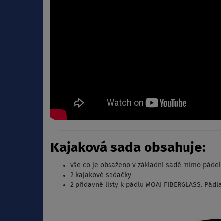
Kajaková sada obsahuje:
vše co je obsaženo v základní sadě mimo pádel
2 kajakové sedačky
2 přídavné listy k pádlu MOAI FIBERGLASS. Pádl