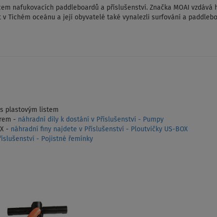
em nafukovacích paddleboardů a příslušenství. Značka MOAI vzdává h
t v Tichém oceánu a její obyvatelé také vynalezli surfování a paddlebo
 s plastovým listem
rem -
náhradní díly k dostání v Příslušenství - Pumpy
OX -
náhradní finy najdete v Příslušenství - Ploutvičky US-BOX
íslušenství - Pojistné řemínky