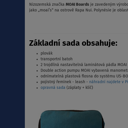
Nizozemská značka
MOAI Boards
je zavedeným výrobc
jako „moai’s“ na ostrově Rapa Nui. Polynésie je oblas
Základní sada obsahuje:
plovák
transportní batoh
2 trojdílná nastavitelná laminátová pádla MOAI
Double action pumpu MOAI vybavená manomet
odnímatelná plastová flosna do systému US-B
pojistný řemínek - leash -
náhradní najdete v Př
opravná sada
(záplaty + klíč)