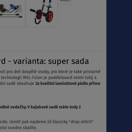
VÍCE...
 - varianta: super sada
tí pro dvě dospělé osoby, pro které je také primárně
y technologii MSL-Fuion je paddleboard velmi tuhý a
adní sadě obsahuje
2x kvalitní laminátové pádlo přímo
dlné sedačky. V kajakové sadě máte tedy 2
rdu. Uvnitř pak najdeme již klasicky "drop-stitch"
nství snadno sbalíte.