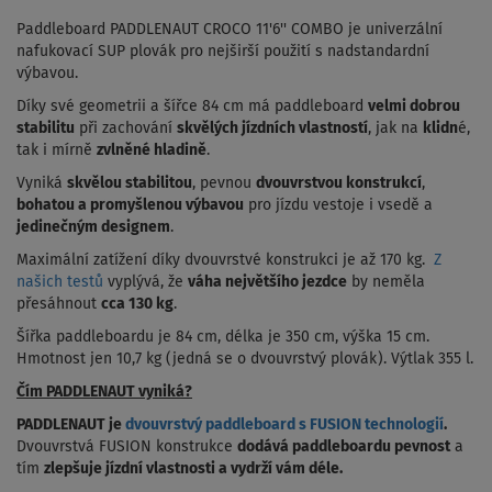
Paddleboard PADDLENAUT CROCO 11'6'' COMBO je univerzální
nafukovací SUP plovák pro nejširší použití s nadstandardní
výbavou.
Díky své geometrii a šířce 84 cm má paddleboard
velmi dobrou
stabilitu
při zachování
skvělých jízdních vlastností
, jak na
klidn
é,
tak i mírně
zvlněné hladině
.
Vyniká
skvělou stabilitou
, pevnou
dvouvrstvou konstrukcí
,
bohatou a promyšlenou výbavou
pro jízdu vestoje i vsedě a
jedinečným designem
.
Maximální zatížení díky dvouvrstvé konstrukci je až 170 kg.
Z
našich testů
vyplývá, že
váha největšího jezdce
by neměla
přesáhnout
cca 130 kg
.
Šířka paddleboardu je 84 cm, délka je 350 cm, výška 15 cm.
Hmotnost jen 10,7 kg (jedná se o dvouvrstvý plovák). Výtlak 355 l.
Čím PADDLENAUT vyniká?
PADDLENAUT je
dvouvrstvý paddleboard s FUSION technologií
.
Dvouvrstvá FUSION konstrukce
dodává paddleboardu pevnost
a
tím
zlepšuje jízdní vlastnosti a
vydrží vám déle
.