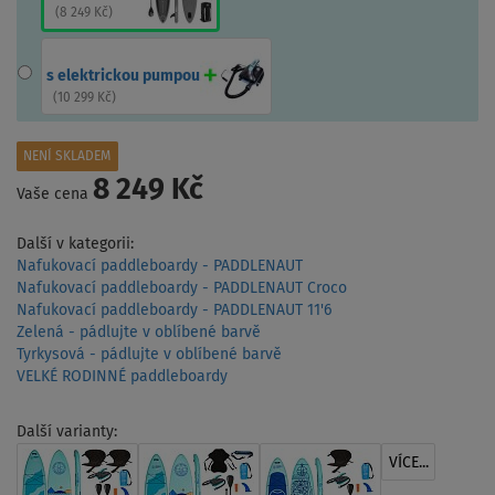
(
8 249 Kč
)
s elektrickou pumpou
(
10 299 Kč
)
NENÍ SKLADEM
8 249 Kč
Vaše cena
Další v kategorii:
Nafukovací paddleboardy - PADDLENAUT
Nafukovací paddleboardy - PADDLENAUT Croco
Nafukovací paddleboardy - PADDLENAUT 11'6
Zelená - pádlujte v oblíbené barvě
Tyrkysová - pádlujte v oblíbené barvě
VELKÉ RODINNÉ paddleboardy
Další varianty:
VÍCE...