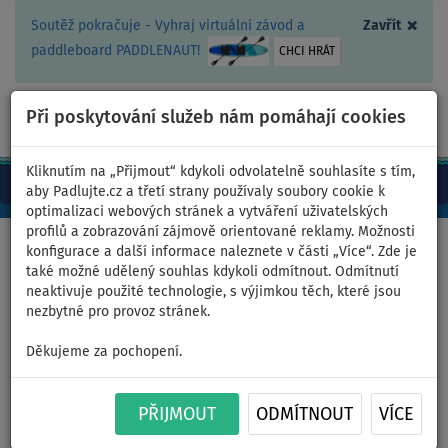
×
Soutěž pokračuje - Vyhraj virtuální závod a
Zavřít
paddleboard PADDLENAUT!
CHCI HRÁT
Při poskytování služeb nám pomáhají cookies
+420 467 409 090
0ks
CZ/Kč
Kliknutím na „Přijmout“ kdykoli odvolatelně souhlasíte s tím,
aby Padlujte.cz a třetí strany používaly soubory cookie k
optimalizaci webových stránek a vytváření uživatelských
profilů a zobrazování zájmově orientované reklamy. Možnosti
Domů
>
Nafukovací paddleboardy
>
Velké rodinné
konfigurace a další informace naleznete v části „Více“. Zde je
také možné udělený souhlas kdykoli odmítnout. Odmítnutí
neaktivuje použité technologie, s výjimkou těch, které jsou
nezbytné pro provoz stránek.
Paddleboard PADDLENAUT
Děkujeme za pochopení.
CROCO 11'6'' COMBO 2026 -
PŘIJMOUT
ODMÍTNOUT
VÍCE
nafukovací - varianta: