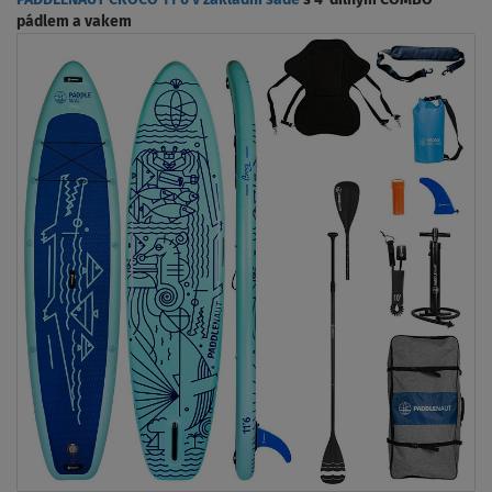
PADDLENAUT CROCO 11'6 v základní sadě
s 4-dílným COMBO
pádlem a vakem