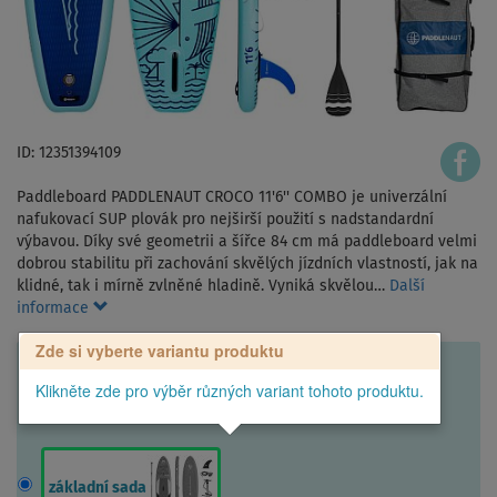
ID: 12351394109
Paddleboard PADDLENAUT CROCO 11'6'' COMBO je univerzální
nafukovací SUP plovák pro nejširší použití s nadstandardní
výbavou. Díky své geometrii a šířce 84 cm má paddleboard velmi
dobrou stabilitu při zachování skvělých jízdních vlastností, jak na
klidné, tak i mírně zvlněné hladině. Vyniká skvělou…
Další
informace
Zde si vyberte variantu produktu
Klikněte zde pro výběr různých variant tohoto produktu.
základní sada