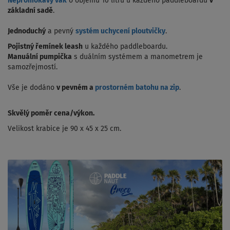
Nepromokavý vak
o objemu 10 litrů u každého paddleboardu
v
základní sadě
.
Jednoduchý
a pevný
systém uchycení ploutvičky
.
Pojistný řemínek leash
u každého paddleboardu.
Manuální pumpička
s duálním systémem a manometrem je
samozřejmostí.
Vše je dodáno
v pevném a
prostorném batohu na zip
.
Skvělý poměr cena/výkon.
Velikost krabice je 90 x 45 x 25 cm.