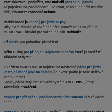
Protiskluzovou podložku jsme umístili
přes celou palubu
.
Ať pojedete na paddleboardu ve dvou, nebo si na příď usadíte
dítě,
klouzat to rozhodně nebude
.
Paddleboard je
vhodný pro jízdu se psy
.
Díky extra dlouhé pěnové podložce protažené až na příď je
PADDLENAUT ideální pro vožení pejsků.
Neklouže
.
Tři madla
pro pohodlné přenášení.
Očka
D-ring
pro
připojení kajakové sedačky
která je součástí
základní sady 11'6
.
V každém PADDLENAUTu najdete nastavitelné
pádlo pro jízdu
vestoje i vsedě jako na kajaku
(kajakové pádlo je také délkově
nastavitelné).
Spojky pádla mají integrovaný systém
ANTI-TWIST
, který
zabraňuje protáčení.
Popruh pro přenášení paddleboardu přes rameno
již v základní
sadě
.