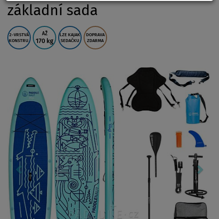
základní sada
AŽ
2-VRSTVÁ
LZE KAJAK
DOPRAVA
170 kg
KONSTRU.
SEDAČKU
ZDARMA
Previous
Nex