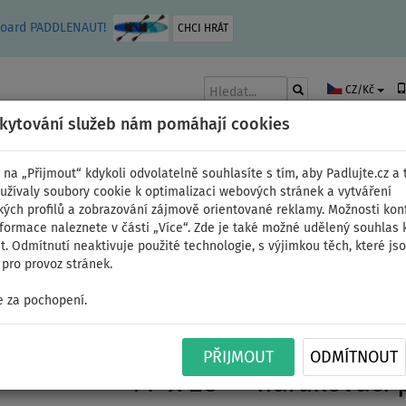
leboard PADDLENAUT!
CHCI HRÁT
CZ/Kč
skytování služeb nám pomáhají cookies
 na „Přijmout“ kdykoli odvolatelně souhlasíte s tím, aby Padlujte.cz a t
užívaly soubory cookie k optimalizaci webových stránek a vytváření
kých profilů a zobrazování zájmově orientované reklamy. Možnosti kon
AKY
ČLUNY A MOTORY
PÁDLA
PLACHTY
OBLEČENÍ
PŘÍSLUŠE
nformace naleznete v části „Více“. Zde je také možné udělený souhlas 
. Odmítnutí neaktivuje použité technologie, s výjimkou těch, které js
pro provoz stránek.
 JÍZDU
 za pochopení.
Paddleboard SUP GLA
PŘIJMOUT
ODMÍTNOUT
14' x 28'' - nafukovací