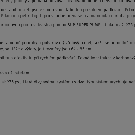
ro změny polohy a pomáhá udržovat rovnováhu během delších pádlován
 stabilitu a zlepšuje směrovou stabilitu i při silném pádlování.
Prkno
 Prkno má pět rukojetí pro snadné přenášení a manipulaci před a po jí
arbonovou ploutev, leash a pumpu SUP SUPER PUMP s tlakem až 27,5 p
né ramenní popruhy a polstrovaný zádový panel, takže se pohodlně no
, soutěže a výlety, její rozměry jsou 64 x 86 cm.
litu a efektivitu při rychlém pádlování.
Pevná konstrukce z karbonovýc
no s uživatelem.
 27,5 psi, která díky svému systému s dvojitým pístem urychluje naf