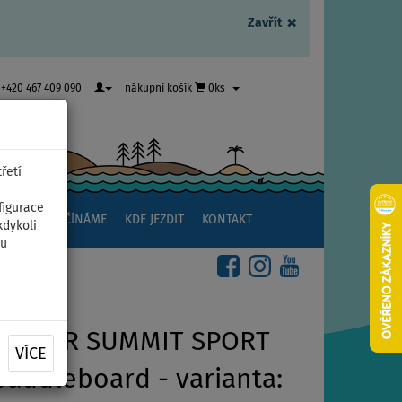
×
Zavřít
+420 467 409 090
nákupní košík
0ks
řetí
figurace
NSTVÍ
ZAČÍNÁME
KDE JEZDIT
KONTAKT
kdykoli
ou
DIATOR SUMMIT SPORT
VÍCE
 paddleboard - varianta: