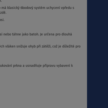
í.
 má klasický 6bodový systém uchycení vpředu s
zdě.
si.
sí nebo táhne jako batoh. Je určena pro dlouhá
h vláken snižuje ohyb při zátěži, což je důležité pro
ukování prkna a usnadňuje přípravu vybavení k