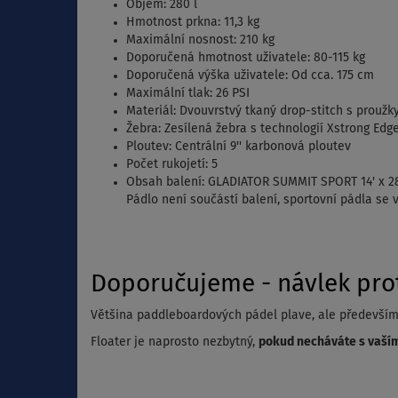
Objem: 280 l
Hmotnost prkna: 11,3 kg
Maximální nosnost: 210 kg
Doporučená hmotnost uživatele: 80-115 kg
Doporučená výška uživatele: Od cca. 175 cm
Maximální tlak: 26 PSI
Materiál: Dvouvrstvý tkaný drop-stitch s proužk
Žebra: Zesílená žebra s technologií Xstrong Edg
Ploutev: Centrální 9'' karbonová ploutev
Počet rukojetí: 5
Obsah balení: GLADIATOR SUMMIT SPORT 14' x 28
Pádlo není součástí balení, sportovní pádla se v
Doporučujeme - návlek prot
Většina paddleboardových pádel plave, ale především t
Floater je naprosto nezbytný,
pokud necháváte s vaším