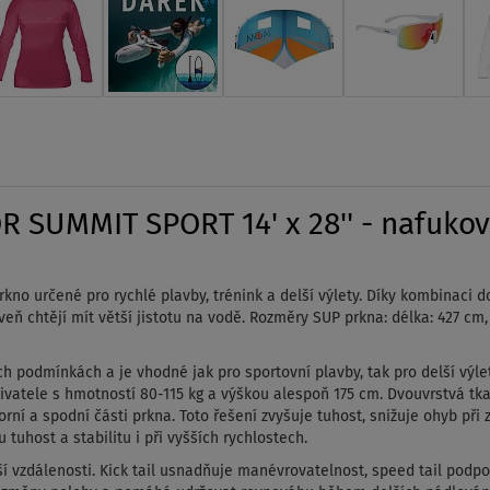
SUMMIT SPORT 14' x 28'' - nafukova
no určené pro rychlé plavby, trénink a delší výlety.
Díky kombinaci dob
veň chtějí mít větší jistotu na vodě.
Rozměry SUP prkna: délka: 427 cm, 
ných podmínkách a je vhodné jak pro sportovní plavby, tak pro delší výlet
ivatele s hmotností 80-115 kg a výškou alespoň 175 cm.
Dvouvrstvá tka
orní a spodní části prkna.
Toto řešení zvyšuje tuhost, snižuje ohyb při
tuhost a stabilitu i při vyšších rychlostech.
í vzdálenosti.
Kick tail usnadňuje manévrovatelnost, speed tail podpor