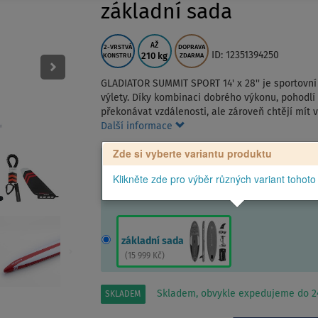
základní sada
AŽ
2-VRSTVÁ
DOPRAVA
ID: 12351394250
210 kg
KONSTRU.
ZDARMA
GLADIATOR SUMMIT SPORT 14' x 28'' je sportovní 
výlety. Díky kombinaci dobrého výkonu, pohodlí a 
překonávat vzdálenosti, ale zároveň chtějí mít v
Další informace
Zde si vyberte variantu produktu
Klikněte zde pro výběr různých variant tohoto
základní sada
(
15 999 Kč
)
Skladem, obvykle expedujeme do 24
SKLADEM