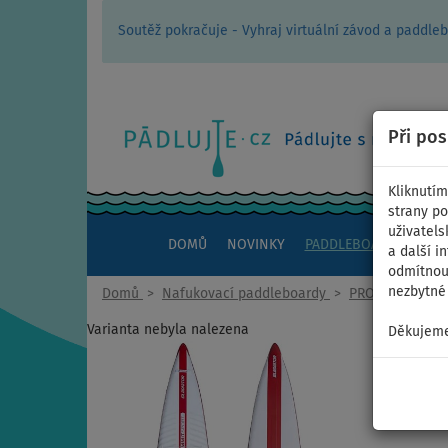
Soutěž pokračuje - Vyhraj virtuální závod a padd
Při po
Kliknutím
strany po
uživatels
DOMŮ
NOVINKY
PADDLEBOARDY
KAJ
a další i
odmítnout
nezbytné 
Domů
>
Nafukovací paddleboardy
>
PRO SPORTOVNÍ
Varianta nebyla nalezena
Děkujeme