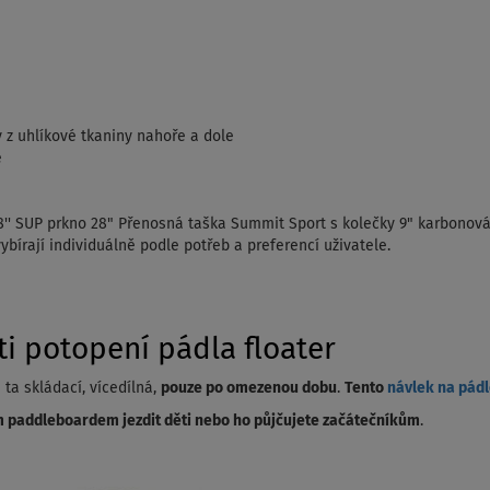
y z uhlíkové tkaniny nahoře a dole
e
'' SUP prkno 28" Přenosná taška Summit Sport s kolečky 9" karbonov
ybírají individuálně podle potřeb a preferencí uživatele.
i potopení pádla floater
a skládací, vícedílná,
pouze po omezenou dobu
.
Tento
návlek na pád
 paddleboardem jezdit děti nebo ho půjčujete začátečníkům
.