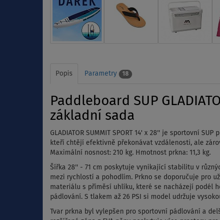
Popis
Parametry
18
Paddleboard SUP GLADIATOR 
základní sada
GLADIATOR SUMMIT SPORT 14' x 28'' je sportovní SUP prk
kteří chtějí efektivně překonávat vzdálenosti, ale záro
Maximální nosnost: 210 kg.
Hmotnost prkna: 11,3 kg.
Šířka 28'' - 71 cm poskytuje vynikající stabilitu v růz
mezi rychlostí a pohodlím.
Prkno se doporučuje pro už
materiálu s příměsí uhlíku, které se nacházejí podél h
pádlování.
S tlakem až 26 PSI si model udržuje vysokou 
Tvar prkna byl vylepšen pro sportovní pádlování a delš