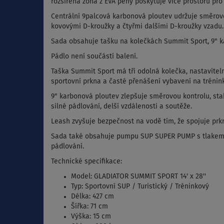
rozšířená zóna z EVA pěny poskytuje více prostoru p
Centrální 9palcová karbonová ploutev udržuje směrovou
kovovými D-kroužky a čtyřmi dalšími D-kroužky vzadu.
Sada obsahuje tašku na kolečkách Summit Sport, 9" k
Pádlo není součástí balení.
Taška Summit Sport má tři odolná kolečka, nastavitel
sportovní prkna a časté přenášení vybavení na tréninky
9" karbonová ploutev zlepšuje směrovou kontrolu, stabi
silné pádlování, delší vzdálenosti a soutěže.
Leash zvyšuje bezpečnost na vodě tím, že spojuje prk
Sada také obsahuje pumpu SUP SUPER PUMP s tlakem až
pádlování.
Technické specifikace:
Model: GLADIATOR SUMMIT SPORT 14' x 28''
Typ: Sportovní SUP / Turistický / Tréninkový
Délka: 427 cm
Šířka: 71 cm
Výška: 15 cm