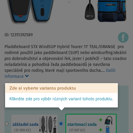
ID: 12351392589
Pladdleboard STX WindSUP Hybrid Tourer 11' TEAL/ORANGE pro
rodinné použití jako paddleboard (SUP) nebo windsurfing.Ideální
pro dobrodružství a objevování řek, jezer i pobřeží – tato snadno
ovladatelná a pohodlná řada paddleboardů je navržena
speciálně pro rodiny, které mají sportovního ducha.…
Další
informace
Zde si vyberte variantu produktu
Klikněte zde pro výběr různých variant tohoto produktu.
základní sada
startovací sada
(
15 999 Kč
)
(
17 697 Kč
)