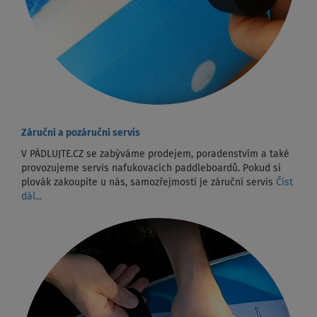
Záruční a pozáruční servis
V PÁDLUJTE.CZ se zabýváme prodejem, poradenstvím a také
provozujeme servis nafukovacích paddleboardů. Pokud si
plovák zakoupíte u nás, samozřejmostí je záruční servis
Číst
dál...