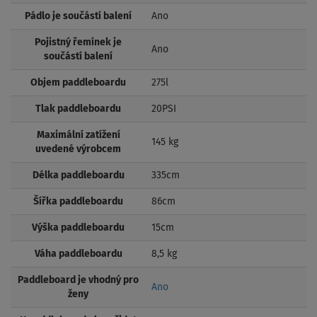
Pádlo je součástí balení
Ano
Pojistný řemínek je
Ano
součástí balení
Objem paddleboardu
275l
Tlak paddleboardu
20PSI
Maximální zatížení
145 kg
uvedené výrobcem
Délka paddleboardu
335cm
Šířka paddleboardu
86cm
Výška paddleboardu
15cm
Váha paddleboardu
8,5 kg
Paddleboard je vhodný pro
Ano
ženy