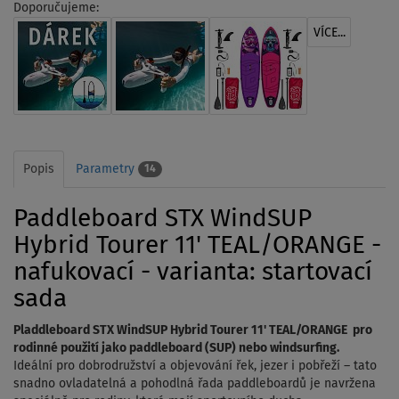
Doporučujeme:
VÍCE...
Popis
Parametry
14
Paddleboard STX WindSUP
Hybrid Tourer 11' TEAL/ORANGE -
nafukovací - varianta: startovací
sada
Pladdleboard STX WindSUP Hybrid Tourer 11' TEAL/ORANGE pro
rodinné použití jako paddleboard (SUP) nebo windsurfing.
Ideální pro dobrodružství a objevování řek, jezer i pobřeží – tato
snadno ovladatelná a pohodlná řada paddleboardů je navržena