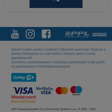
Upravit Cookie souhlas
|
Kontakt
|
Obchodní podmínky
|
Doprava a
platba
|
Reklamace je u nás hračka
|
Vrácení zboží
|
Značky
paddleboardů
Začínáme s paddleboardem
|
Vybíráme paddleboard
|
Kde jezdit
na paddleboardu
|
Paddleboard poradna
eJOY shopping system by Community Systems s.r.o. © 2010 - 2026