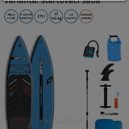
varianta: startovací sada
AŽ
PÁDLO
2-VRSTVÁ
LZE
DOPRAVA
275 l
145 kg
V CENĚ
KONSTRU.
PLACHTU
ZDARMA
Previous
Nex