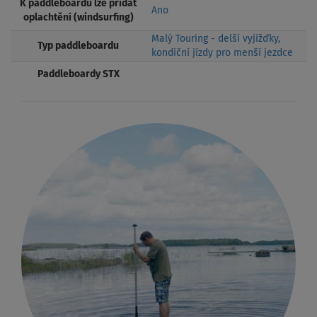
K paddleboardu lze přidat
Ano
oplachtění (windsurfing)
Malý Touring - delší vyjížďky,
Typ paddleboardu
kondiční jízdy pro menší jezdce
Paddleboardy STX