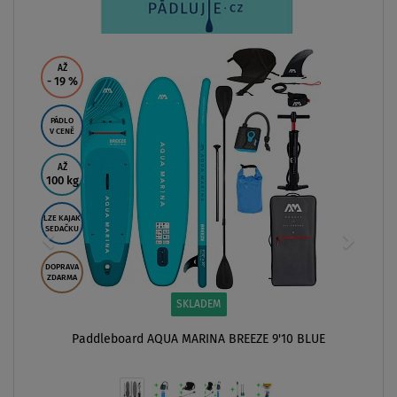
AŽ
- 19
%
PÁDLO
V CENĚ
AŽ
100 kg
LZE KAJAK
SEDAČKU
DOPRAVA
ZDARMA
SKLADEM
Paddleboard AQUA MARINA BREEZE 9'10 BLUE