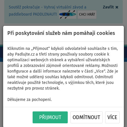
×
Soutěž pokračuje - Vyhraj virtuální závod a
Zavřít
paddleboard PADDLENAUT!
CHCI HRÁT
Při poskytování služeb nám pomáhají cookies
+420 467 409 090
0ks
CZ/Kč
Kliknutím na „Přijmout“ kdykoli odvolatelně souhlasíte s tím,
aby Padlujte.cz a třetí strany používaly soubory cookie k
optimalizaci webových stránek a vytváření uživatelských
profilů a zobrazování zájmově orientované reklamy. Možnosti
Domů
>
Nafukovací paddleboardy
>
WindSUP
konfigurace a další informace naleznete v části „Více“. Zde je
také možné udělený souhlas kdykoli odmítnout. Odmítnutí
neaktivuje použité technologie, s výjimkou těch, které jsou
nezbytné pro provoz stránek.
Paddleboard STX WindSUP
Děkujeme za pochopení.
Hybrid Tourer 11'
TEAL/ORANGE - nafukovací -
PŘIJMOUT
ODMÍTNOUT
VÍCE