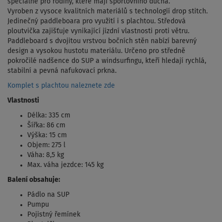
speciálně pro rodiny, které mají sportovního ducha.
Vyroben z vysoce kvalitních materiálů s technologií drop stitch.
Jedinečný paddleboara pro využití i s plachtou. Středová
ploutvička zajišťuje vynikající jízdní vlastnosti proti větru.
Paddleboard s dvojitou vrstvou bočních stěn nabízí barevný
design a vysokou hustotu materiálu. Určeno pro středně
pokročilé nadšence do SUP a windsurfingu, kteří hledají rychlá,
stabilní a pevná nafukovací prkna.
Komplet s plachtou naleznete zde
Vlastnosti
Délka: 335 cm
Šířka: 86 cm
Výška: 15 cm
Objem: 275 l
Váha: 8,5 kg
Max. váha jezdce: 145 kg
Balení obsahuje:
Pádlo na SUP
Pumpu
Pojistný řemínek