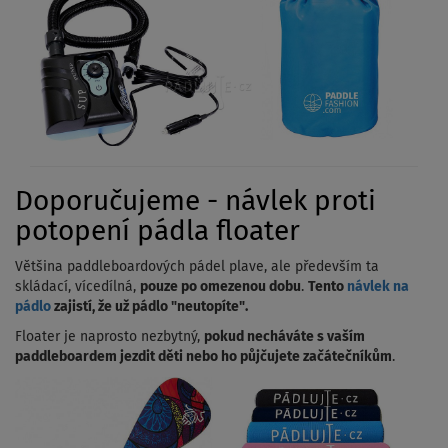
Doporučujeme - návlek proti
potopení pádla floater
Většina paddleboardových pádel plave, ale především ta
skládací, vícedílná,
pouze po omezenou dobu
.
Tento
návlek na
pádlo
zajistí, že už pádlo "neutopíte".
Floater je naprosto nezbytný,
pokud necháváte s vaším
paddleboardem jezdit děti nebo ho půjčujete začátečníkům
.