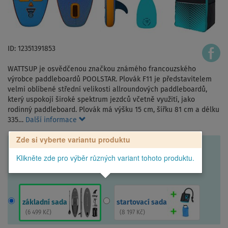
ID: 12351391853
WATTSUP je osvědčenou značkou známého francouzského
výrobce paddleboardů POOLSTAR. Plovák F11 je představitelem
velmi oblíbené střední velikosti allroundových paddleboardů,
který uspokojí široké spektrum jezdců včetně využití, jako
rodinný paddleboard. Plovák má výšku 15 cm, šířku 81 cm a délku
335…
Další informace
Zde si vyberte variantu produktu
Klikněte zde pro výběr různých variant tohoto produktu.
základní sada
startovací sada
(
6 499 Kč
)
(
8 197 Kč
)