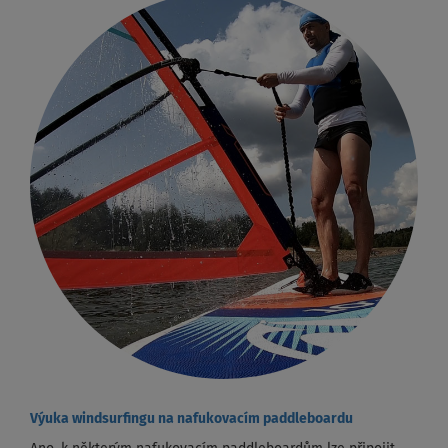
Výuka windsurfingu na nafukovacím paddleboardu