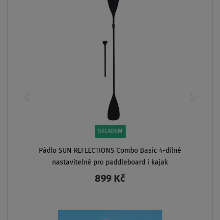
ZOBRAZIT
M
ombo Basic 4-dílné
leboard i kajak
č