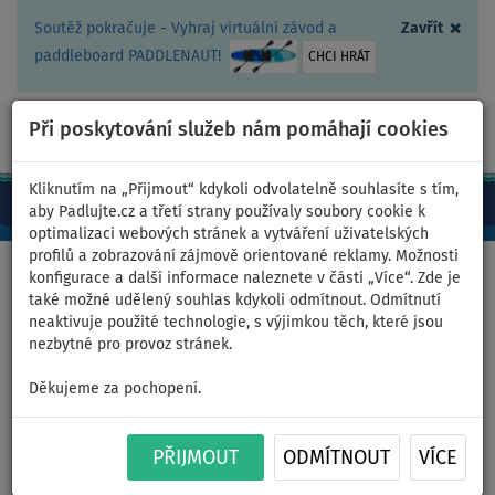
×
Soutěž pokračuje - Vyhraj virtuální závod a
Zavřít
paddleboard PADDLENAUT!
CHCI HRÁT
Při poskytování služeb nám pomáhají cookies
+420 467 409 090
0ks
CZ/Kč
Kliknutím na „Přijmout“ kdykoli odvolatelně souhlasíte s tím,
aby Padlujte.cz a třetí strany používaly soubory cookie k
optimalizaci webových stránek a vytváření uživatelských
profilů a zobrazování zájmově orientované reklamy. Možnosti
Domů
>
Nafukovací paddleboardy
>
Střední univerzální
konfigurace a další informace naleznete v části „Více“. Zde je
také možné udělený souhlas kdykoli odmítnout. Odmítnutí
neaktivuje použité technologie, s výjimkou těch, které jsou
nezbytné pro provoz stránek.
Paddleboard WATTSUP F11
Děkujeme za pochopení.
11'0 COMBO SMU - nafukovací
PŘIJMOUT
ODMÍTNOUT
VÍCE
- varianta: základní sada