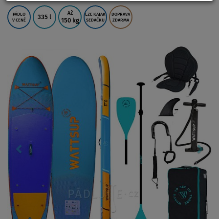
AŽ
PÁDLO
LZE KAJAK
DOPRAVA
335 l
150 kg
V CENĚ
SEDAČKU
ZDARMA
Previous
Nex