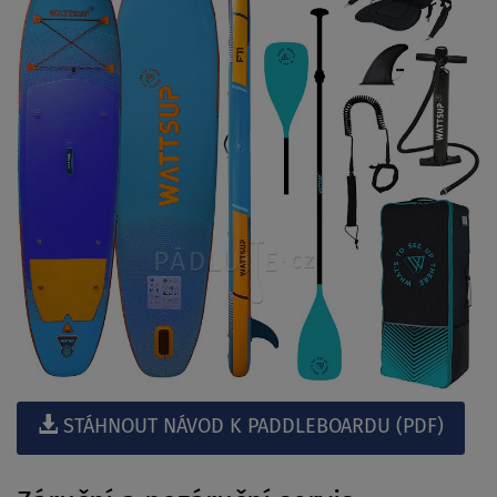
STÁHNOUT NÁVOD K PADDLEBOARDU (PDF)