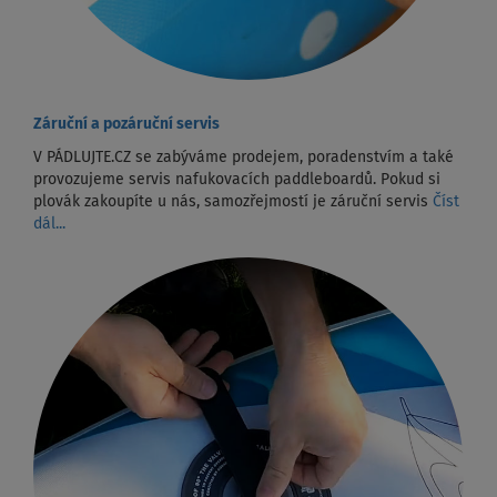
Záruční a pozáruční servis
V PÁDLUJTE.CZ se zabýváme prodejem, poradenstvím a také
provozujeme servis nafukovacích paddleboardů. Pokud si
plovák zakoupíte u nás, samozřejmostí je záruční servis
Číst
dál...