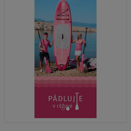
AŽ
- 37
%
PÁDLO
V CENĚ
2-VRSTVÁ
KONSTRU.
AŽ
110 kg
LZE KAJAK
SEDAČKU
SKLADEM
DOPRAVA
ZDARMA
Paddleboard SKIFFO SUN CRUISE 10'2 -
od
5 999 Kč
9 499 