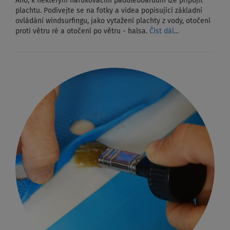
Ano, k některým nafukovacím paddleboardům lze připojit
plachtu. Podívejte se na fotky a videa popisující základní
ovládání windsurfingu, jako vytažení plachty z vody, otočení
proti větru ré a otočení po větru - halsa.
Číst dál...