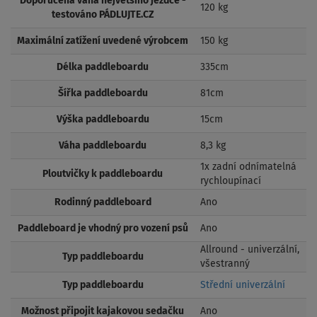
Doporučená váha největšího jezdce -
120 kg
testováno PÁDLUJTE.CZ
Maximální zatížení uvedené výrobcem
150 kg
Délka paddleboardu
335cm
Šířka paddleboardu
81cm
Výška paddleboardu
15cm
Váha paddleboardu
8,3 kg
1x zadní odnímatelná
Ploutvičky k paddleboardu
rychloupínací
Rodinný paddleboard
Ano
Paddleboard je vhodný pro vození psů
Ano
Allround - univerzální,
Typ paddleboardu
všestranný
Typ paddleboardu
Střední univerzální
Možnost připojit kajakovou sedačku
Ano