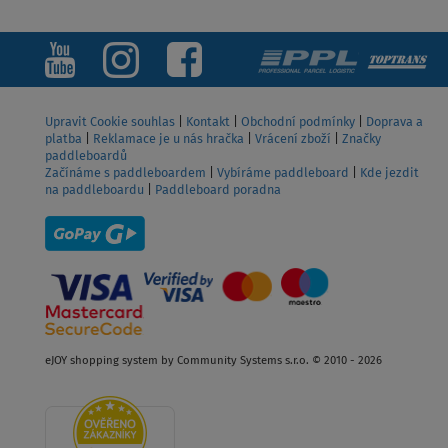
ZOBRAZIT
Upravit Cookie souhlas
|
Kontakt
|
Obchodní podmínky
|
Doprava a
platba
|
Reklamace je u nás hračka
|
Vrácení zboží
|
Značky
paddleboardů
Začínáme s paddleboardem
|
Vybíráme paddleboard
|
Kde jezdit
na paddleboardu
|
Paddleboard poradna
eJOY shopping system by Community Systems s.r.o. © 2010 - 2026