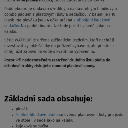
litrů a
váhu pouhých 8,3 kg
. Snese zatížení až do 150 kg.
Paddleboard je dodáván s
4-dílným nastavitelným hliníkovým
combo pádlem s plastovými listy a sedačkou. V balení je i 10'
leash. Na plováku jsou 4 očka určená
k připojení kajakové
sedačky
. Na paddleboardu lze tedy jezdit i v sedě, jako na
kajaku.
Série WATTSUP je určena začínajícím jezdcům, kteří nechtějí
investovat vysoké částky do pořízení vybavení, ale přesto si
chtějí užít zábavu na vodě s kvalitním vybavením.
Pozor! Při nedostatečném zastrčení druhého listu pádla do
středové trubky riskujete zlomení plastové spony.
Základní sada obsahuje:
plovák
4-dílné hliníkové pádlo
se dvěma plastovými listy pro jízdu
ve stoje i v sedě jako na kajaku
kajaková sedačka