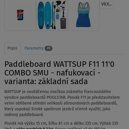
VÍCE...
Popis
Parametry
20
Paddleboard WATTSUP F11 11'0
COMBO SMU - nafukovací -
varianta: základní sada
WATTSUP je osvědčenou značkou známého francouzského
výrobce paddleboardů POOLSTAR. Plovák F11 je představitelem
velmi oblíbené střední velikosti allroundových paddleboardů,
který uspokojí široké spektrum jezdců včetně využití, jako
rodinný paddleboard.
Plovák má výšku 15 cm, šířku 81 cm a délku 335 cm. Výtlak 335