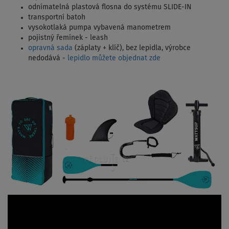
odnímatelná plastová flosna do systému SLIDE-IN
transportní batoh
vysokotlaká pumpa vybavená manometrem
pojistný řemínek - leash
opravná sada
(záplaty + klíč), bez lepidla, výrobce
nedodává -
lepidlo můžete objednat zde