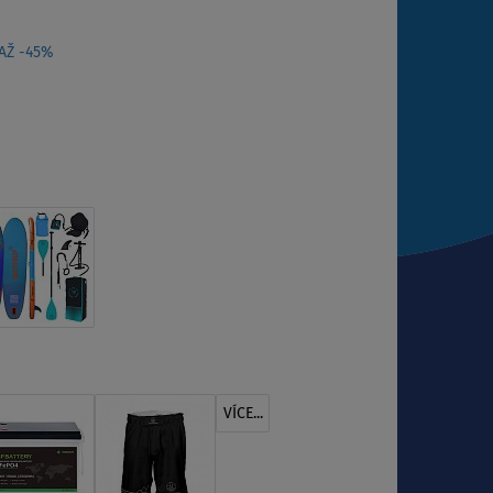
 AŽ -45%
VÍCE...