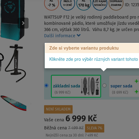
AŽ
AŽ
PÁDLO
LZE KAJAK
DOPRAVA
ID: 123
-7
%
170 kg
V CENĚ
SEDAČKU
ZDARMA
WATTSUP F12 je velký rodinný paddleboard pro ne
kombinované pádlo, které umožňuje jízdu vsedě 
366 cm, výtlak 360 litrů. Váhu 8,7 kg. Je určen 
Další informace
Zde si vyberte variantu produktu
Klikněte zde pro výběr různých variant tohoto
základní sada
super sada
(
6 999 Kč
)
(
8 699 Kč
)
NENÍ SKLADEM
6 999 Kč
Vaše cena
Běžná cena
7 499 Kč
SLEVA 7%
Nejnižší cena za 30 dní:
7 499 Kč