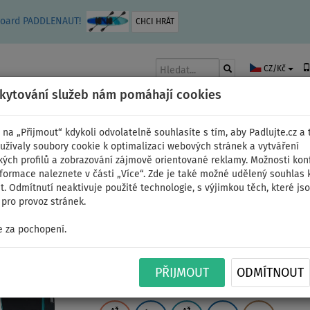
leboard PADDLENAUT!
CHCI HRÁT
CZ/Kč
skytování služeb nám pomáhají cookies
 na „Přijmout“ kdykoli odvolatelně souhlasíte s tím, aby Padlujte.cz a t
užívaly soubory cookie k optimalizaci webových stránek a vytváření
kých profilů a zobrazování zájmově orientované reklamy. Možnosti kon
AKY
ČLUNY A MOTORY
PÁDLA
PLACHTY
OBLEČENÍ
PŘÍSLUŠE
nformace naleznete v části „Více“. Zde je také možné udělený souhlas 
. Odmítnutí neaktivuje použité technologie, s výjimkou těch, které js
pro provoz stránek.
 za pochopení.
Paddleboard WATTSUP 
PŘIJMOUT
ODMÍTNOUT
nafukovací - varianta: