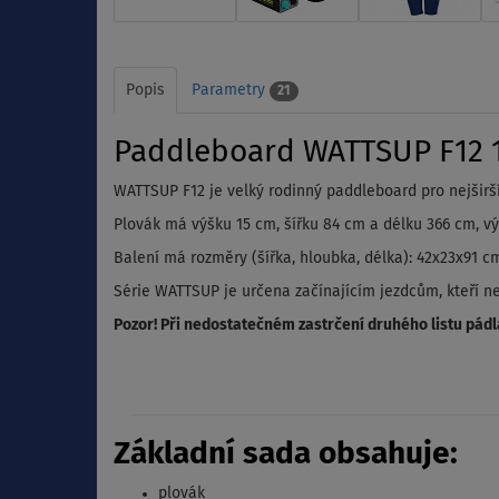
Popis
Parametry
21
Paddleboard WATTSUP F12 12
WATTSUP F12 je velký rodinný paddleboard pro nejširší
Plovák má výšku 15 cm, šířku 84 cm a délku 366 cm, výt
Balení má rozměry (šířka, hloubka, délka): 42x23x91 cm
Série WATTSUP je určena začínajícím jezdcům, kteří ne
Pozor! Při nedostatečném zastrčení druhého listu pádl
Základní sada obsahuje:
plovák