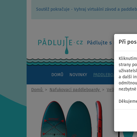
Soutěž pokračuje - Vyhraj virtuální závod a padd
Při po
Kliknutím
strany po
uživatels
DOMŮ
NOVINKY
PADDLEBOARDY
KAJ
a další i
odmítnout
nezbytné 
Domů
>
Nafukovací paddleboardy
>
Velké rodinné
Děkujeme