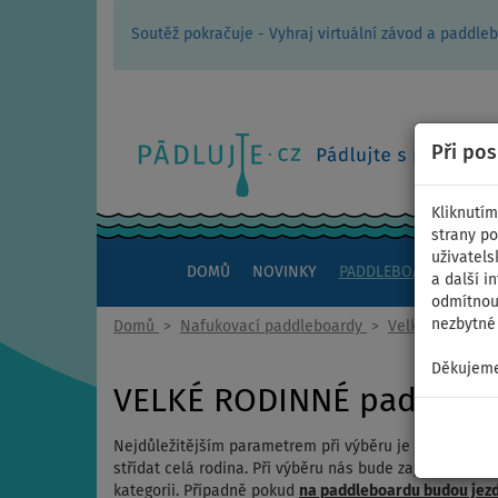
Soutěž pokračuje - Vyhraj virtuální závod a padd
Při po
Kliknutím
strany po
uživatels
DOMŮ
NOVINKY
PADDLEBOARDY
KAJ
a další i
odmítnout
nezbytné 
Domů
>
Nafukovací paddleboardy
>
Velké rodinné
Děkujeme
VELKÉ RODINNÉ paddlebo
Nejdůležitějším parametrem při výběru je
váha a výšk
střídat celá rodina. Při výběru nás bude zajímat váha a
kategorii. Případně pokud
na paddleboardu budou jezdi