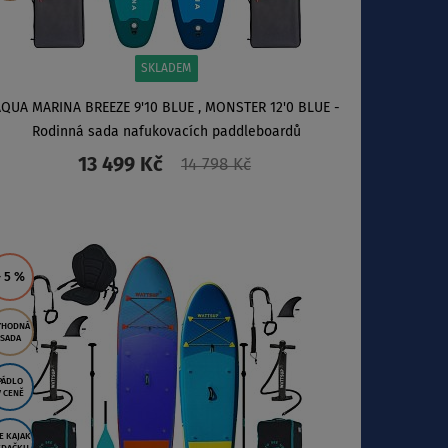
SKLADEM
QUA MARINA BREEZE 9'10 BLUE , MONSTER 12'0 BLUE -
Rodinná sada nafukovacích paddleboardů
13 499 Kč
14 798 Kč
ZOBRAZIT
- 5
%
ÝHODNÁ
SADA
PÁDLO
V CENĚ
E KAJAK