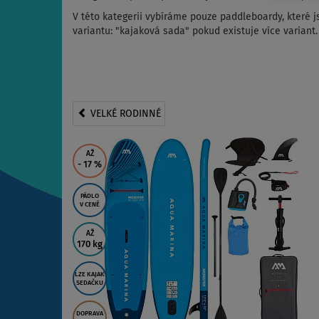
V této kategerii vybíráme pouze paddleboardy, které 
variantu: "kajaková sada" pokud existuje více variant.
VELKÉ RODINNÉ
AŽ
- 17
%
PÁDLO
V CENĚ
AŽ
170 kg
LZE KAJAK
SEDAČKU
DOPRAVA