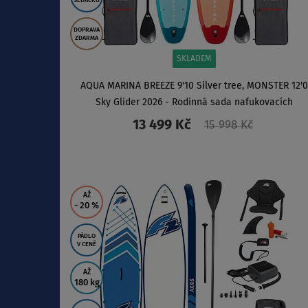
SEDAČKU
DOPRAVA
ZDARMA
SKLADEM
AQUA MARINA BREEZE 9'10 Silver tree, MONSTER 12'0
Sky Glider 2026 - Rodinná sada nafukovacích
paddleboardů
13 499 Kč
15 998 Kč
ZOBRAZIT
AŽ
- 20
%
PÁDLO
V CENĚ
AŽ
180 kg