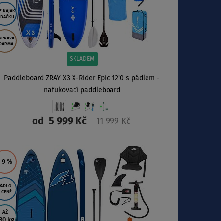
E KAJAK
EDAČKU
OPRAVA
DARMA
SKLADEM
Paddleboard ZRAY X3 X-Rider Epic 12'0 s pádlem -
nafukovací paddleboard
od
5 999 Kč
11 999 Kč
ZOBRAZIT
- 9
%
PÁDLO
V CENĚ
AŽ
80 kg