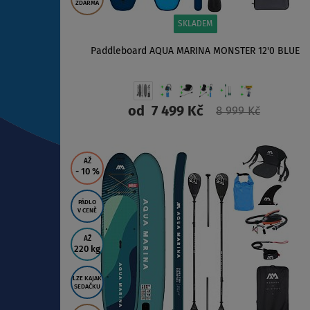
ZDARMA
SKLADEM
Paddleboard AQUA MARINA MONSTER 12'0 BLUE
od
7 499 Kč
8 999 Kč
ZOBRAZIT
AŽ
- 10
%
PÁDLO
V CENĚ
AŽ
220 kg
LZE KAJAK
SEDAČKU