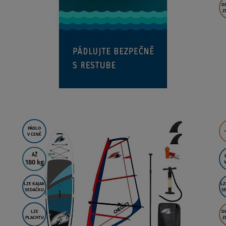
D
Z
PÁDLO
V CENĚ
AŽ
180 kg
LZE KAJAK
LZ
SEDAČKU
S
LZE
D
PLACHTU
Z