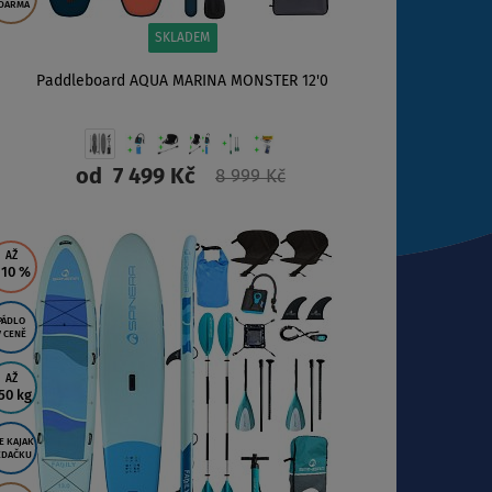
DARMA
SKLADEM
Paddleboard AQUA MARINA MONSTER 12'0
od
7 499 Kč
8 999 Kč
ZOBRAZIT
AŽ
 10
%
PÁDLO
V CENĚ
AŽ
50 kg
E KAJAK
EDAČKU