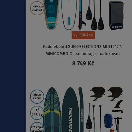
DOPRAVA
ZDARMA
VYPRODÁNO
Paddleboard SUN REFLECTIONS MULTI 12'4''
MINICOMBO Ocean mirage - nafukovací
8 749 Kč
ZOBRAZIT
PÁDLO
V CENĚ
AŽ
235 kg
LZE KAJAK
SEDAČKU