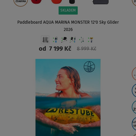
ZDARMA
Z
SKLADEM
Paddleboard AQUA MARINA MONSTER 12'0 Sky Glider
2026
od
7 199 Kč
8 999 Kč
ZOBRAZIT
-
2
LZ
S