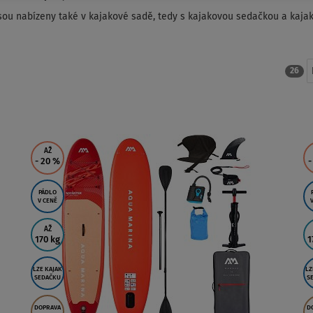
jsou nabízeny také v kajakové sadě, tedy s kajakovou sedačkou a kaj
26
AŽ
- 20
%
-
PÁDLO
V CENĚ
AŽ
170 kg
1
LZE KAJAK
LZ
SEDAČKU
S
DOPRAVA
D