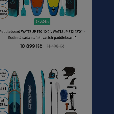
EDAČKU
OPRAVA
DARMA
SKLADEM
Paddleboard WATTSUP F10 10'0'', WATTSUP F12 12'0'' -
Rodinná sada nafukovacích paddleboardů
10 899 Kč
11 498 Kč
ZOBRAZIT
PÁDLO
V CENĚ
335 l
AŽ
55 kg