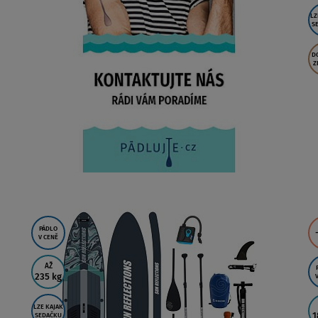
LZ
S
D
Z
PÁDLO
V CENĚ
AŽ
235 kg
LZE KAJAK
1
SEDAČKU