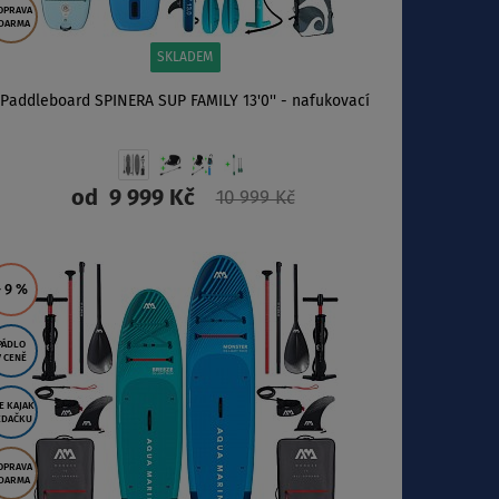
OPRAVA
DARMA
SKLADEM
Paddleboard SPINERA SUP FAMILY 13'0'' - nafukovací
od
9 999 Kč
10 999 Kč
ZOBRAZIT
- 9
%
PÁDLO
V CENĚ
E KAJAK
EDAČKU
OPRAVA
DARMA