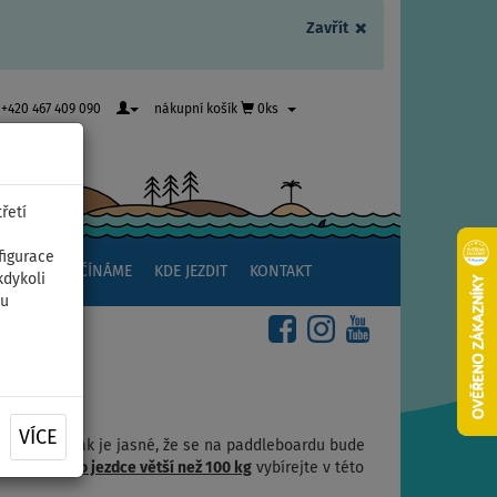
×
Zavřít
+420 467 409 090
nákupní košík
0ks
řetí
figurace
NSTVÍ
ZAČÍNÁME
KDE JEZDIT
KONTAKT
kdykoli
ou
VÍCE
nný plovák, tak je jasné, že se na paddleboardu bude
a největšího jezdce větší než 100 kg
vybírejte v této