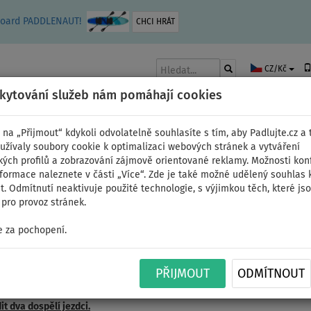
leboard PADDLENAUT!
CHCI HRÁT
CZ/Kč
skytování služeb nám pomáhají cookies
 na „Přijmout“ kdykoli odvolatelně souhlasíte s tím, aby Padlujte.cz a t
užívaly soubory cookie k optimalizaci webových stránek a vytváření
kých profilů a zobrazování zájmově orientované reklamy. Možnosti kon
AKY
ČLUNY A MOTORY
PÁDLA
PLACHTY
OBLEČENÍ
PŘÍSLUŠE
nformace naleznete v části „Více“. Zde je také možné udělený souhlas 
. Odmítnutí neaktivuje použité technologie, s výjimkou těch, které js
pro provoz stránek.
>
Kajaková sada
 za pochopení.
ardy s kajakovou sadou
PŘIJMOUT
ODMÍTNOUT
a největšího jezdce
, který bude na plováku jezdit. Pokud hledáte rodi
 výška největšího jezdce v rodině, typicky tatínka. V případě, že je
váh
t dva dospělí jezdci.