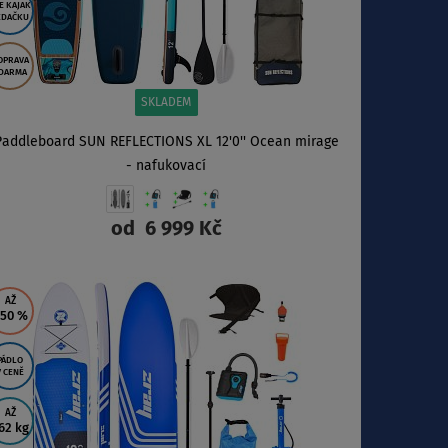
E KAJAK
EDAČKU
OPRAVA
DARMA
SKLADEM
Paddleboard SUN REFLECTIONS XL 12'0'' Ocean mirage
- nafukovací
od
6 999 Kč
ZOBRAZIT
AŽ
 50
%
PÁDLO
V CENĚ
AŽ
62 kg