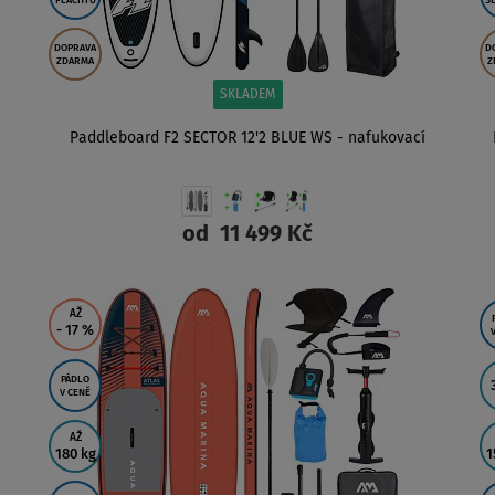
PLACHTU
S
DOPRAVA
D
ZDARMA
Z
SKLADEM
Paddleboard F2 SECTOR 12'2 BLUE WS - nafukovací
od
11 499 Kč
ZOBRAZIT
AŽ
- 17
%
PÁDLO
V CENĚ
AŽ
180 kg
1