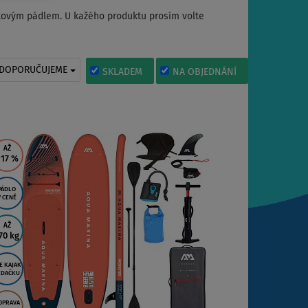
akovým pádlem. U kažého produktu prosím volte
DOPORUČUJEME
SKLADEM
NA OBJEDNÁNÍ
AŽ
 17
%
PÁDLO
V CENĚ
AŽ
70 kg
E KAJAK
EDAČKU
OPRAVA