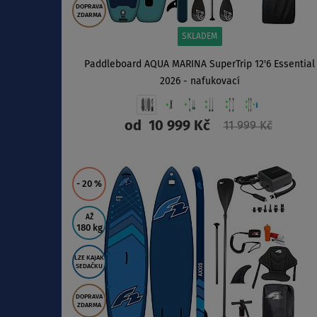
DOPRAVA
ZDARMA
SKLADEM
Paddleboard AQUA MARINA SuperTrip 12'6 Essential
2026 - nafukovací
od
10 999 Kč
11 999 Kč
ZOBRAZIT
- 20
%
AŽ
180 kg
LZE KAJAK
SEDAČKU
DOPRAVA
ZDARMA