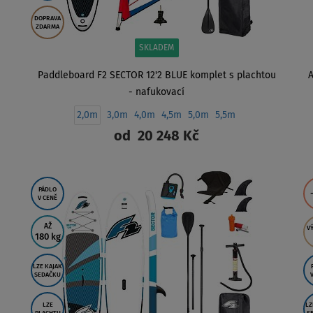
DOPRAVA
ZDARMA
SKLADEM
Paddleboard F2 SECTOR 12'2 BLUE komplet s plachtou
A
- nafukovací
2,0m
3,0m
4,0m
4,5m
5,0m
5,5m
od
20 248 Kč
ZOBRAZIT
PÁDLO
V CENĚ
AŽ
V
180 kg
LZE KAJAK
SEDAČKU
LZE
LZ