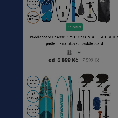
LZE KAJAK
SEDAČKU
DOPRAVA
ZDARMA
SKLADEM
Paddleboard F2 AXXIS SMU 12'2 COMBO LIGHT BLUE 
pádlem - nafukovací paddleboard
od
6 899 Kč
7 599 Kč
ZOBRAZIT
PÁDLO
V CENĚ
AŽ
235 kg
LZE KAJAK
SEDAČKU