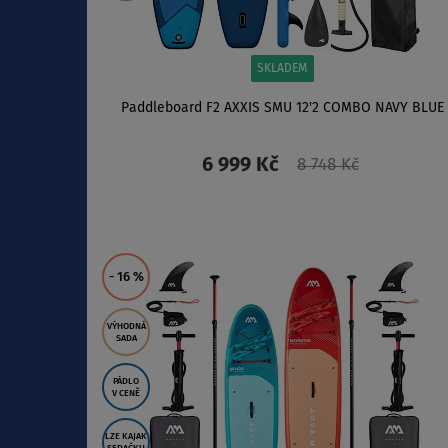
SKLADEM
Paddleboard F2 AXXIS SMU 12'2 COMBO NAVY BLUE
6 999 Kč
8 748 Kč
ZOBRAZIT
- 16
%
VÝHODNÁ
SADA
PÁDLO
V CENĚ
LZE KAJAK