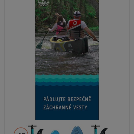
AŽ
- 19
%
PÁDLO
V CENĚ
AŽ
100 kg
LZE KAJAK
SEDAČKU
DOPRAVA
ZDARMA
SKLADEM
Paddleboard AQUA MARINA BREEZE 9'10 Silver tree
2026
od
5 699 Kč
6 999 Kč