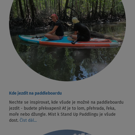
Kde jezdit na paddleboardu
Nechte se inspirovat, kde všude je možné na paddleboardu
jezdit - budete překvapeni! Ať je to lom, přehrada, řeka,
moře nebo džungle. Míst k Stand Up Paddlingu je všude
dost.
Číst dál...