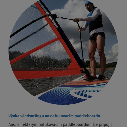
Výuka windsurfingu na nafukovacím paddleboardu
Ano, k některým nafukovacím paddleboardům lze připojit