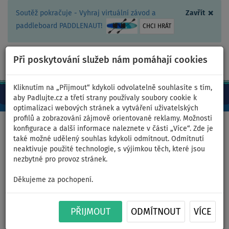
×
Soutěž pokračuje - Vyhraj virtuální závod a
Zavřít
paddleboard PADDLENAUT!
CHCI HRÁT
Při poskytování služeb nám pomáhají cookies
+420 467 409 090
0ks
CZ/Kč
Kliknutím na „Přijmout“ kdykoli odvolatelně souhlasíte s tím,
aby Padlujte.cz a třetí strany používaly soubory cookie k
optimalizaci webových stránek a vytváření uživatelských
profilů a zobrazování zájmově orientované reklamy. Možnosti
Domů
>
Nafukovací paddleboardy
>
Velké rodinné
konfigurace a další informace naleznete v části „Více“. Zde je
také možné udělený souhlas kdykoli odmítnout. Odmítnutí
neaktivuje použité technologie, s výjimkou těch, které jsou
nezbytné pro provoz stránek.
Paddleboard F2 SECTOR 12'2
Děkujeme za pochopení.
BLUE komplet s plachtou -
PŘIJMOUT
ODMÍTNOUT
VÍCE
nafukovací - plocha: 2,0m