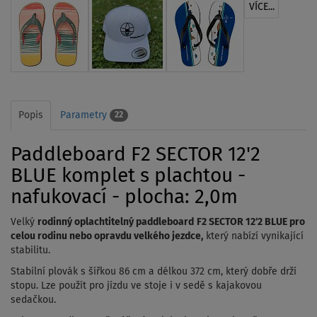
VÍCE...
Popis
Parametry
22
Paddleboard F2 SECTOR 12'2
BLUE komplet s plachtou -
nafukovací - plocha: 2,0m
Velký
rodinný oplachtitelný paddleboard
F2 SECTOR 12‘2 BLUE pro
celou rodinu nebo opravdu velkého jezdce,
který nabízí vynikající
stabilitu.
Stabilní plovák s šířkou 86 cm a délkou 372 cm, který dobře drží
stopu. Lze použít pro jízdu ve stoje i v sedě s kajakovou
sedačkou.