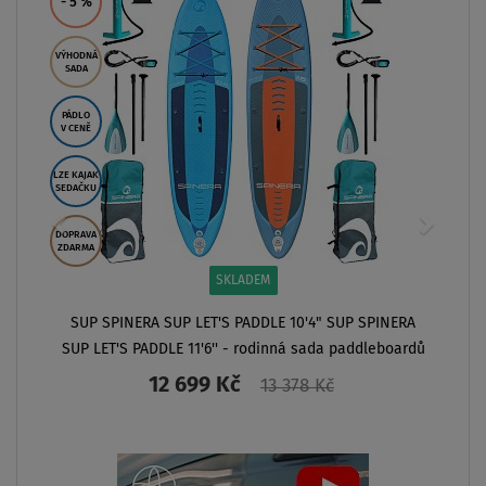
ZOBRAZIT
NERA
boardů