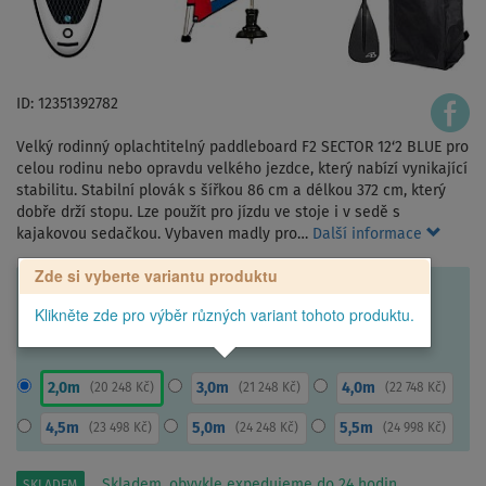
ID: 12351392782
Velký rodinný oplachtitelný paddleboard F2 SECTOR 12‘2 BLUE pro
celou rodinu nebo opravdu velkého jezdce, který nabízí vynikající
stabilitu. Stabilní plovák s šířkou 86 cm a délkou 372 cm, který
dobře drží stopu. Lze použít pro jízdu ve stoje i v sedě s
kajakovou sedačkou. Vybaven madly pro…
Další informace
Zde si vyberte variantu produktu
Klikněte zde pro výběr různých variant tohoto produktu.
2,0m
3,0m
4,0m
(
20 248 Kč
)
(
21 248 Kč
)
(
22 748 Kč
)
4,5m
5,0m
5,5m
(
23 498 Kč
)
(
24 248 Kč
)
(
24 998 Kč
)
Skladem, obvykle expedujeme do 24 hodin.
SKLADEM