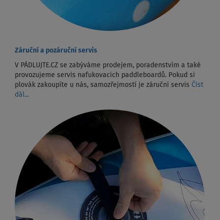
Záruční a pozáruční servis
V PÁDLUJTE.CZ se zabýváme prodejem, poradenstvím a také
provozujeme servis nafukovacích paddleboardů. Pokud si
plovák zakoupíte u nás, samozřejmostí je záruční servis
Číst
dál...