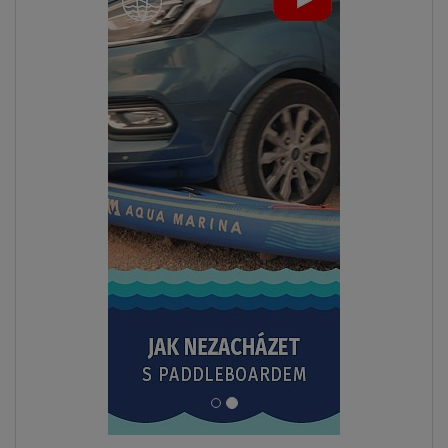
PÁDLO
V CENĚ
AŽ
200 kg
LZE KAJAK
SEDAČKU
DOPRAVA
ZDARMA
SKLADEM
Paddleboard SPINERA SUP LETS PADDLE 12'4'' -
nafukovací
od
8 999 Kč