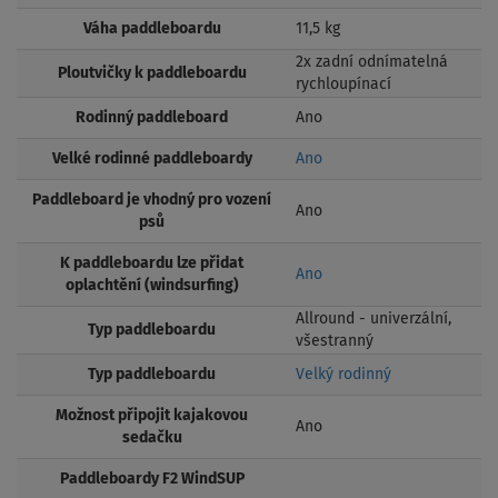
Váha paddleboardu
11,5 kg
2x zadní odnímatelná
Ploutvičky k paddleboardu
rychloupínací
Rodinný paddleboard
Ano
Velké rodinné paddleboardy
Ano
Paddleboard je vhodný pro vození
Ano
psů
K paddleboardu lze přidat
Ano
oplachtění (windsurfing)
Allround - univerzální,
Typ paddleboardu
všestranný
Typ paddleboardu
Velký rodinný
Možnost připojit kajakovou
Ano
sedačku
Paddleboardy F2 WindSUP