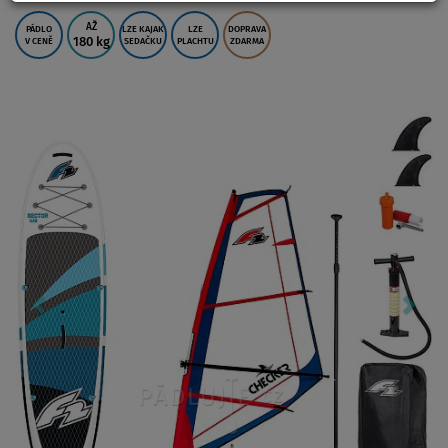
AŽ
PÁDLO
LZE KAJAK
LZE
DOPRAVA
180 kg
V CENĚ
SEDAČKU
PLACHTU
ZDARMA
Previous
Nex