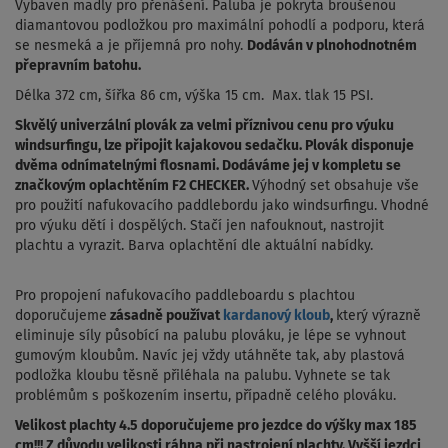
Vybaven madly pro přenášení. Paluba je pokryta
broušenou
diamantovou podložkou pro maximální pohodlí a podporu
, která
se nesmeká a je příjemná pro nohy.
Dodáván v plnohodnotném
přepravním batohu.
Délka 372 cm, šířka 86 cm, výška 15 cm. Max. tlak 15 PSI.
Skvělý univerzální plovák za velmi příznivou cenu pro výuku
windsurfingu, lze připojit kajakovou sedačku. Plovák disponuje
dvěma odnímatelnými flosnami. Dodáváme jej v kompletu se
značkovým oplachtěním F2 CHECKER.
Výhodný set obsahuje vše
pro použití nafukovacího paddlebordu jako windsurfingu. Vhodné
pro výuku dětí i dospělých. Stačí jen nafouknout, nastrojit
plachtu a vyrazit. Barva oplachtění dle aktuální nabídky.
Pro propojení nafukovacího paddleboardu s plachtou
doporučujeme
zásadně používat
kardanový kloub
,
který výrazně
eliminuje síly působící na palubu plováku, je lépe se vyhnout
gumovým kloubům. Navíc jej vždy utáhněte tak, aby plastová
podložka kloubu těsně přiléhala na palubu. Vyhnete se tak
problémům s poškozením insertu, případně celého plováku.
Velikost plachty 4.5 doporučujeme pro jezdce do výšky max 185
cm!!! Z důvodu velikosti ráhna při nastrojení plachty. Vyšší jezdci