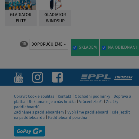
GLADIATOR
GLADIATOR
ELITE
WINDSUP
DOPORUČUJEME
15
SKLADEM
NA OBJEDNÁNÍ
Upravit Cookie souhlas
|
Kontakt
|
Obchodní podmínky
|
Doprava a
platba
|
Reklamace je u nás hračka
|
Vrácení zboží
|
Značky
paddleboardů
Začínáme s paddleboardem
|
Vybíráme paddleboard
|
Kde jezdit
na paddleboardu
|
Paddleboard poradna