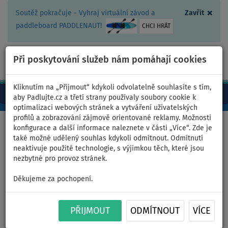
×
Soutěž pokračuje - Vyhraj virtuální závod a
Zavřít
paddleboard PADDLENAUT!
CHCI HRÁT
Při poskytování služeb nám pomáhají cookies
+420 467 409 090
0ks
CZ/Kč
Kliknutím na „Přijmout“ kdykoli odvolatelně souhlasíte s tím,
aby Padlujte.cz a třetí strany používaly soubory cookie k
optimalizaci webových stránek a vytváření uživatelských
profilů a zobrazování zájmově orientované reklamy. Možnosti
Domů
>
Nafukovací paddleboardy
>
Střední univerzální
konfigurace a další informace naleznete v části „Více“. Zde je
také možné udělený souhlas kdykoli odmítnout. Odmítnutí
neaktivuje použité technologie, s výjimkou těch, které jsou
nezbytné pro provoz stránek.
Paddleboard GLADIATOR ONE
Děkujeme za pochopení.
10,6 KID - nafukovací -
PŘIJMOUT
ODMÍTNOUT
VÍCE
varianta: základní sada