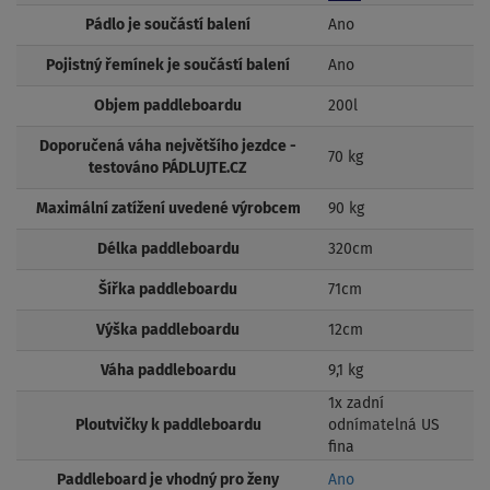
Pádlo je součástí balení
Ano
Pojistný řemínek je součástí balení
Ano
Objem paddleboardu
200l
Doporučená váha největšího jezdce -
70 kg
testováno PÁDLUJTE.CZ
Maximální zatížení uvedené výrobcem
90 kg
Délka paddleboardu
320cm
Šířka paddleboardu
71cm
Výška paddleboardu
12cm
Váha paddleboardu
9,1 kg
1x zadní
Ploutvičky k paddleboardu
odnímatelná US
fina
Paddleboard je vhodný pro ženy
Ano