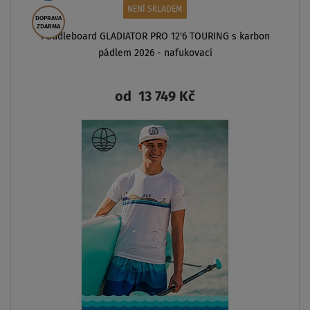
NENÍ SKLADEM
LADIATOR PRO 12'6 TOURING s karbon
dlem 2026 - nafukovací
od
13 749 Kč
2-VRSTVÁ
KONSTRU.
ZOBRAZIT
AŽ
135 kg
LZE
PLACHTU
DOPRAVA
ZDARMA
SK