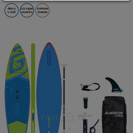
PÁDLO
LZE KAJAK
DOPRAVA
V CENĚ
SEDAČKU
ZDARMA
Previous
Nex