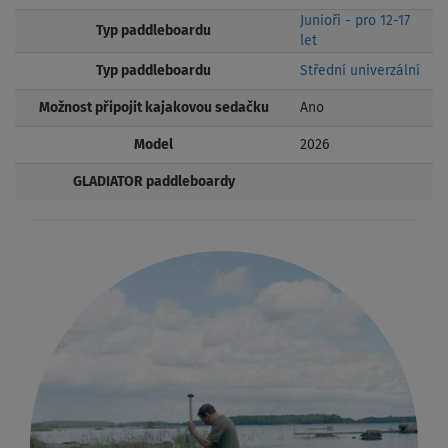
Junioři - pro 12-17
Typ paddleboardu
let
Typ paddleboardu
Střední univerzální
Možnost připojit kajakovou sedačku
Ano
Model
2026
GLADIATOR paddleboardy