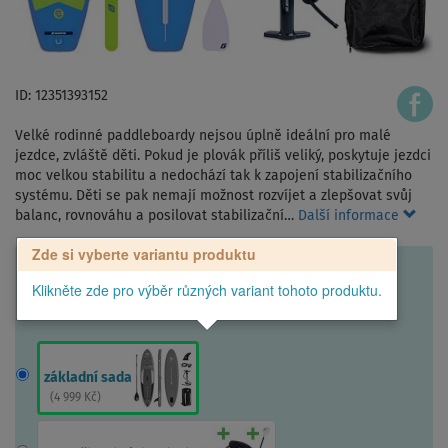
ID: 12351393152
Velké rodinné paddleboardy nejsou úplně ideální pro malé
jezdce, zvláště děti. Pokud je plovák příliš veliký, poskytuje jezdci
moc velkou stabilitu a nedochází tak k zapojení stabilizačního
systému. Děti se pak nemají možnost rozvíjet a zlepšovat svůj
balanc, rovnováhu a posilovat stabilizační…
Další informace
Zde si vyberte variantu produktu
Klikněte zde pro výběr různých variant tohoto produktu.
základní sada
(
4 999 Kč
)