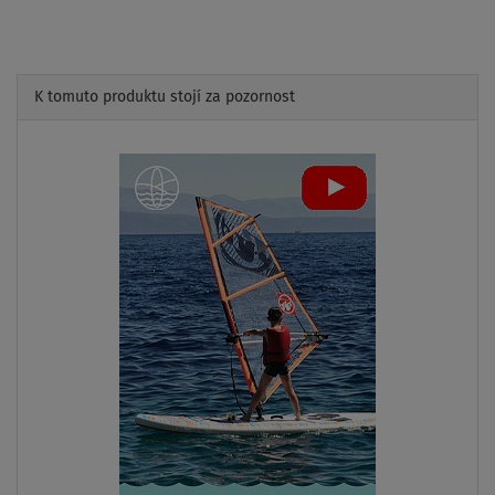
K tomuto produktu stojí za pozornost
Previous
Next
2-VRSTVÁ
KONSTRU.
AŽ
135 kg
LZE
PLACHTU
DOPRAVA
ZDARMA
SK