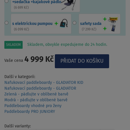
+sedačka +kajakové pádlo
(
6 699 Kč
)
s elektrickou pumpou
safety sada
(
6 099 Kč
)
(
7 299 Kč
)
Skladem, obvykle expedujeme do 24 hodin.
SKLADEM
4 999 Kč
Vaše cena
Další v kategorii:
Nafukovací paddleboardy - GLADIATOR KID
Nafukovací paddleboardy - GLADIATOR
Zelená - pádlujte v oblíbené barvě
Modrá - pádlujte v oblíbené barvě
Paddleboardy vhodné pro ženy
Paddleboardy PRO JUNIORY
Další varianty: