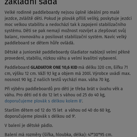
základní sada
Velké rodinné paddleboardy nejsou úplně ideální pro malé
jezdce, zvláště děti. Pokud je plovák příliš veliký, poskytuje jezdci
moc velkou stabilitu a nedochází tak k zapojení stabilizačního
systému. Děti se pak nemají možnost rozvíjet a zlepšovat svůj
balanc, rovnováhu a posilovat stabilizační systém. Navíc velký
paddleboard se dětem hůře ovládá.
Dětské a juniorské paddleboardy Gladiator nabízejí velmi pěkné
provedení, stabiliu, nízkou váhu a velmi kvalitní vybavení.
Paddleboard
GLADIATOR ONE 10,6 KID
má délku 320 cm, šířku 71
cm, výšku 12 cm. Váží 9,1 kg a objem má 200l. Výrobce uvádí max.
nosnost 90 kg. Z našich testů vychází max. váha 70 kg.
Při výběru paddleboardů pro děti je třeba brát v úvahu věk a
váhu. Pro děti od 6 do 12 let s váhou od 25 do 40 kg,
doporučujeme plovák s délkou kolem 8‘
.
Starším dětem od 12 do 15 let a váhou od 40 do 60 kg,
doporučujeme plovák s délkou od 9‘.
V balení je dětské pádlo.
Balení má rozměry (šířka, hloubka, délka): 47*30*95 cm.