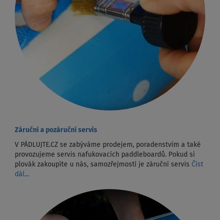
Záruční a pozáruční servis
V PÁDLUJTE.CZ se zabýváme prodejem, poradenstvím a také
provozujeme servis nafukovacích paddleboardů. Pokud si
plovák zakoupíte u nás, samozřejmostí je záruční servis
Číst
dál...