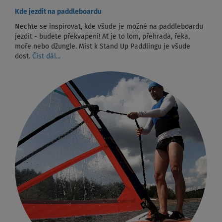
Kde jezdit na paddleboardu
Nechte se inspirovat, kde všude je možné na paddleboardu
jezdit - budete překvapeni! Ať je to lom, přehrada, řeka,
moře nebo džungle. Míst k Stand Up Paddlingu je všude
dost.
Číst dál...