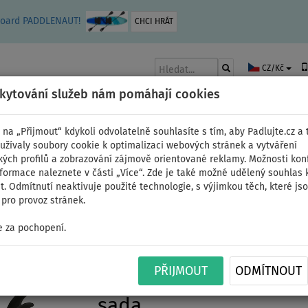
leboard PADDLENAUT!
CHCI HRÁT
CZ/Kč
skytování služeb nám pomáhají cookies
 na „Přijmout“ kdykoli odvolatelně souhlasíte s tím, aby Padlujte.cz a t
užívaly soubory cookie k optimalizaci webových stránek a vytváření
kých profilů a zobrazování zájmově orientované reklamy. Možnosti kon
AKY
ČLUNY A MOTORY
PÁDLA
PLACHTY
OBLEČENÍ
PŘÍSLUŠE
nformace naleznete v části „Více“. Zde je také možné udělený souhlas 
. Odmítnutí neaktivuje použité technologie, s výjimkou těch, které js
pro provoz stránek.
 za pochopení.
Paddleboard STX Wind
PŘIJMOUT
ODMÍTNOUT
TEAL/ORANGE - nafukov
sada