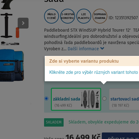
PÁDLO
2-VRSTVÁ
LZE
DOPRAVA
ID: 12351392507
V CENĚ
KONSTRU.
PLACHTU
ZDARMA
Paddleboard STX WindSUP Hybrid Tourer 12' TE
windsurfing.Ideální pro dobrodružství a objevová
pohodlná řada paddleboardů je navržena speciál
Vyroben z…
Další informace
Zde si vyberte variantu produktu
Klikněte zde pro výběr různých variant tohoto
základní sada
startovací sad
(
16 499 Kč
)
(
18 197 Kč
)
Skladem, obvykle expedujeme do 24
SKLADEM
16 499 Kč