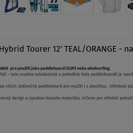
brid Tourer 12' TEAL/ORANGE - naf
GE pro použití jako paddleboard (SUP) nebo windsurfing.
obřeží – tato snadno ovladatelná a pohodlná řada paddleboardů je navrž
p stitch. Jedinečný paddleboard pro využití i s plachtou . Středová plout
arevný design a vysokou hustotu materiálu. Určeno pro středně pokroči