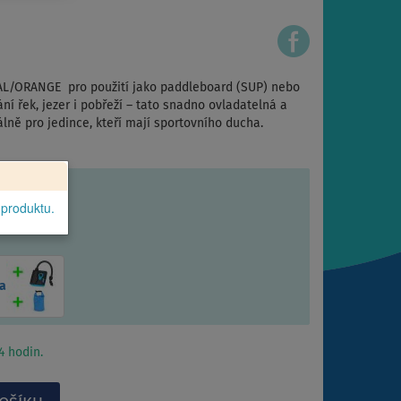
AL/ORANGE pro použití jako paddleboard (SUP) nebo
ní řek, jezer i pobřeží – tato snadno ovladatelná a
ně pro jedince, kteří mají sportovního ducha.
 produktu.
a
 hodin.