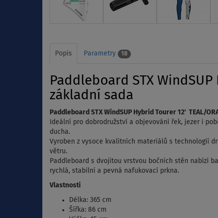
Popis
Parametry
18
Paddleboard STX WindSUP Hy
základní sada
Paddleboard STX WindSUP Hybrid Tourer 12' TEAL/ORAN
Ideální pro dobrodružství a objevování řek, jezer i p
ducha.
Vyroben z vysoce kvalitních materiálů s technologií dro
větru.
Paddleboard s dvojitou vrstvou bočních stěn nabízí b
rychlá, stabilní a pevná nafukovací prkna.
Vlastnosti
Délka: 365 cm
Šířka: 86 cm