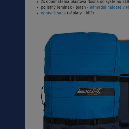
2x odnímatelná plastová flosna do systému SLI
pojistný řemínek - leash -
náhradní najdete v Př
opravná sada
(záplaty + klíč)