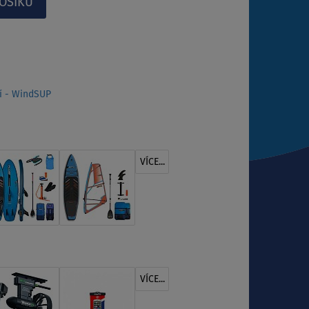
í - WindSUP
VÍCE...
VÍCE...