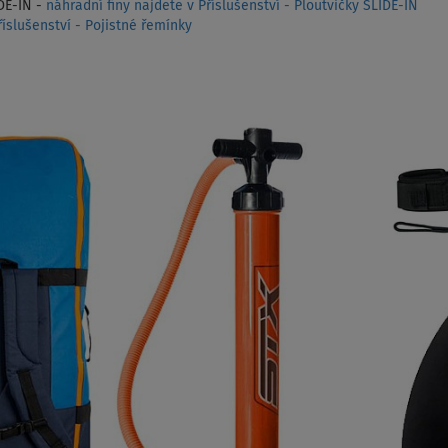
DE-IN -
náhradní finy najdete v Příslušenství - Ploutvičky SLIDE-IN
íslušenství - Pojistné řemínky