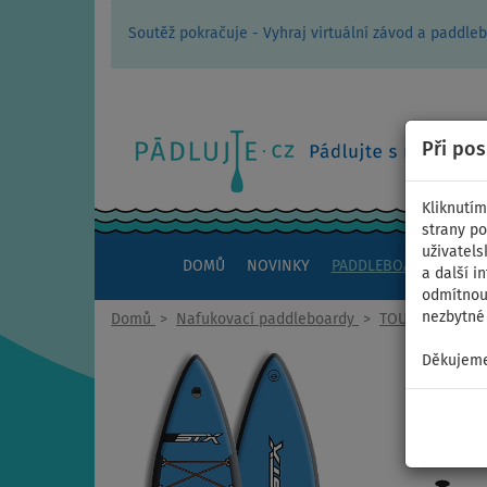
Soutěž pokračuje - Vyhraj virtuální závod a padd
Při po
Kliknutím
strany po
uživatels
DOMŮ
NOVINKY
PADDLEBOARDY
KAJ
a další i
odmítnout
nezbytné 
Domů
>
Nafukovací paddleboardy
>
TOURING
Děkujeme