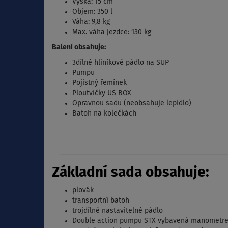
Výška: 15 cm
Objem: 350 l
Váha: 9,8 kg
Max. váha jezdce: 130 kg
Balení obsahuje:
3dílné hliníkové pádlo na SUP
Pumpu
Pojistný řemínek
Ploutvičky US BOX
Opravnou sadu (neobsahuje lepidlo)
Batoh na kolečkách
Základní sada obsahuje:
plovák
transportní batoh
trojdílné nastavitelné pádlo
Double action pumpu STX vybavená manometr