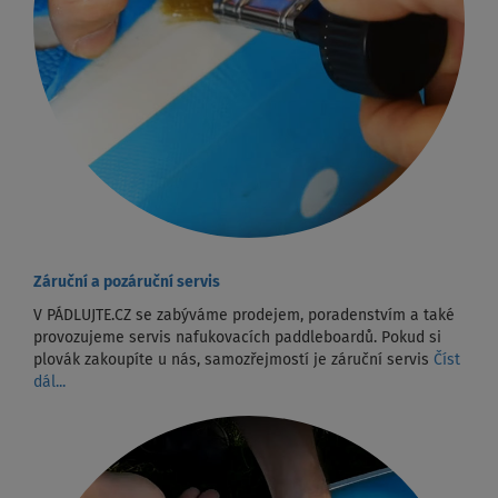
Záruční a pozáruční servis
V PÁDLUJTE.CZ se zabýváme prodejem, poradenstvím a také
provozujeme servis nafukovacích paddleboardů. Pokud si
plovák zakoupíte u nás, samozřejmostí je záruční servis
Číst
dál...