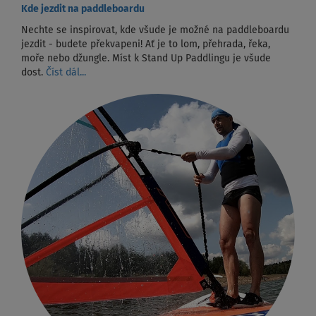
Kde jezdit na paddleboardu
Nechte se inspirovat, kde všude je možné na paddleboardu
jezdit - budete překvapeni! Ať je to lom, přehrada, řeka,
moře nebo džungle. Míst k Stand Up Paddlingu je všude
dost.
Číst dál...