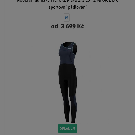
Neopren dámský PICTURE Meta 2/2 LS FZ MIRAGE pro
sportovní pádlování
M
od
3 699 Kč
ZOBRAZIT
SKLADEM