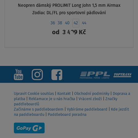
Neopren dámský PROLIMIT Long John 1,5 mm Airmax
Zodiac DL/FL pro sportovní pádlování
36
38
40
42
44
od
3 499 Kč
ZOBRAZIT
Upravit Cookie souhlas
|
Kontakt
|
Obchodní podmínky
|
Doprava a
platba
|
Reklamace je u nás hračka
|
Vrácení zboží
|
Značky
paddleboardů
Začínáme s paddleboardem
|
Vybíráme paddleboard
|
Kde jezdit
na paddleboardu
|
Paddleboard poradna