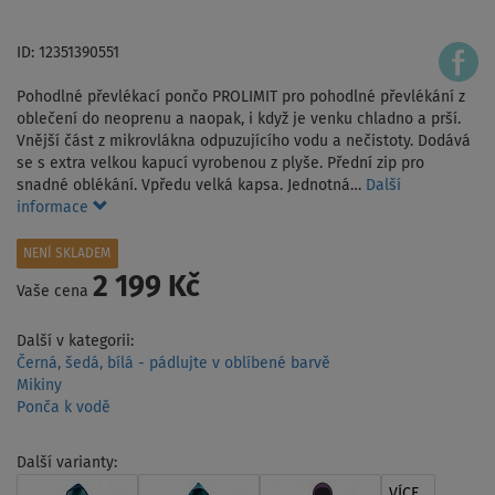
ID: 12351390551
Pohodlné převlékací pončo PROLIMIT pro pohodlné převlékání z
oblečení do neoprenu a naopak, i když je venku chladno a prší.
Vnější část z mikrovlákna odpuzujícího vodu a nečistoty. Dodává
se s extra velkou kapucí vyrobenou z plyše. Přední zip pro
snadné oblékání. Vpředu velká kapsa. Jednotná…
Další
informace
NENÍ SKLADEM
2 199 Kč
Vaše cena
Další v kategorii:
Černá, šedá, bílá - pádlujte v oblíbené barvě
Mikiny
Ponča k vodě
Další varianty:
VÍCE...