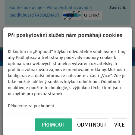
×
Soutěž pokračuje - Vyhraj virtuální závod a
Zavřít
paddleboard PADDLENAUT!
CHCI HRÁT
Při poskytování služeb nám pomáhají cookies
+420 467 409 090
0ks
CZ/Kč
Kliknutím na „Přijmout“ kdykoli odvolatelně souhlasíte s tím,
aby Padlujte.cz a třetí strany používaly soubory cookie k
optimalizaci webových stránek a vytváření uživatelských
profilů a zobrazování zájmově orientované reklamy. Možnosti
Domů
>
Oblečení
>
Ponča k vodě
konfigurace a další informace naleznete v části „Více“. Zde je
také možné udělený souhlas kdykoli odmítnout. Odmítnutí
neaktivuje použité technologie, s výjimkou těch, které jsou
nezbytné pro provoz stránek.
Pončo PROLIMIT OSFA ZIPPER
Děkujeme za pochopení.
pro snadné převlékání v
chladném počasí
PŘIJMOUT
ODMÍTNOUT
VÍCE