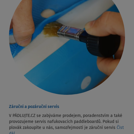
Záruční a pozáruční servis
V PÁDLUJTE.CZ se zabýváme prodejem, poradenstvím a také
provozujeme servis nafukovacích paddleboardů. Pokud si
plovák zakoupíte u nás, samozřejmostí je záruční servis
Číst
dál...