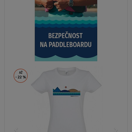
AŽ
- 22
%