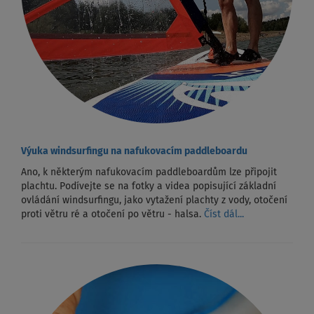
Výuka windsurfingu na nafukovacím paddleboardu
Ano, k některým nafukovacím paddleboardům lze připojit
plachtu. Podívejte se na fotky a videa popisující základní
ovládání windsurfingu, jako vytažení plachty z vody, otočení
proti větru ré a otočení po větru - halsa.
Číst dál...