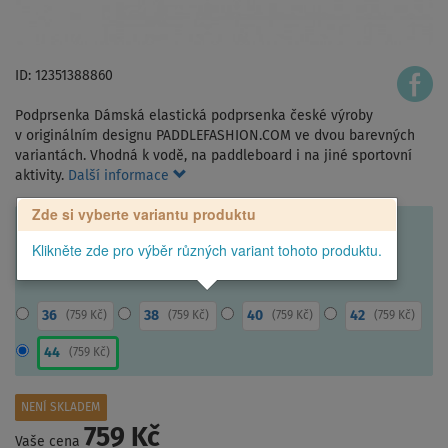
ID: 12351388860
Podprsenka Dámská elastická podprsenka české výroby
v originálním designu PADDLEFASHION.COM ve dvou barevných
variantách. Vhodná k vodě, na paddleboard i na jiné sportovní
aktivity.
Další informace
Zde si vyberte variantu produktu
Klikněte zde pro výběr různých variant tohoto produktu.
36
38
40
42
(
759 Kč
)
(
759 Kč
)
(
759 Kč
)
(
759 Kč
)
44
(
759 Kč
)
NENÍ SKLADEM
759 Kč
Vaše cena