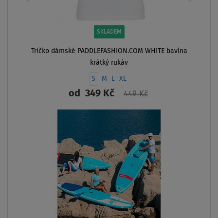
SKLADEM
Tričko dámské PADDLEFASHION.COM WHITE bavlna
krátký rukáv
S
M
L
XL
od
349 Kč
449 Kč
ZOBRAZIT