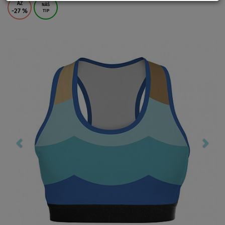
AŽ
NÁŠ
-27
%
TIP
Previous
Nex