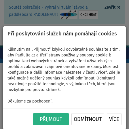
×
Soutěž pokračuje - Vyhraj virtuální závod a
Zavřít
paddleboard PADDLENAUT!
CHCI HRÁT
Při poskytování služeb nám pomáhají cookies
+420 467 409 090
0ks
CZ/Kč
Kliknutím na „Přijmout“ kdykoli odvolatelně souhlasíte s tím,
aby Padlujte.cz a třetí strany používaly soubory cookie k
optimalizaci webových stránek a vytváření uživatelských
profilů a zobrazování zájmově orientované reklamy. Možnosti
Domů
>
Oblečení
>
Podprsenky
konfigurace a další informace naleznete v části „Více“. Zde je
také možné udělený souhlas kdykoli odmítnout. Odmítnutí
neaktivuje použité technologie, s výjimkou těch, které jsou
nezbytné pro provoz stránek.
Sportovní podprsenka
Děkujeme za pochopení.
PADDLEBOARDING WAVE -
velikost: 44
PŘIJMOUT
ODMÍTNOUT
VÍCE