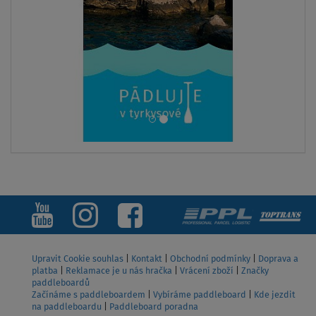
Upravit Cookie souhlas
|
Kontakt
|
Obchodní podmínky
|
Doprava a
platba
|
Reklamace je u nás hračka
|
Vrácení zboží
|
Značky
paddleboardů
Začínáme s paddleboardem
|
Vybíráme paddleboard
|
Kde jezdit
na paddleboardu
|
Paddleboard poradna