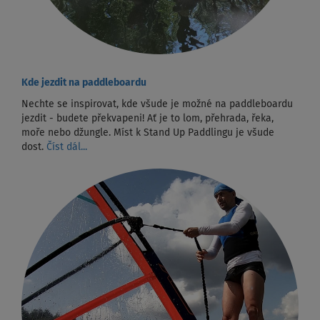
Kde jezdit na paddleboardu
Nechte se inspirovat, kde všude je možné na paddleboardu
jezdit - budete překvapeni! Ať je to lom, přehrada, řeka,
moře nebo džungle. Míst k Stand Up Paddlingu je všude
dost.
Číst dál...