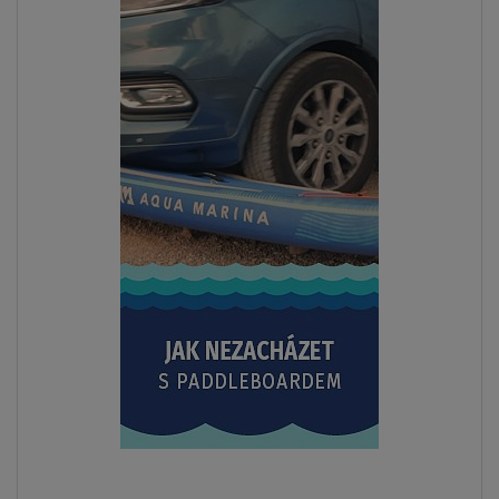
SKLADEM
Dětské sandály COOL Sail Navy
21/22
23/24
25/26
27/28
od
479 Kč
ZOBRAZIT