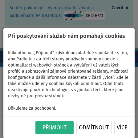
×
Soutěž pokračuje - Vyhraj virtuální závod a
Zavřít
paddleboard PADDLENAUT!
CHCI HRÁT
Při poskytování služeb nám pomáhají cookies
+420 467 409 090
0ks
CZ/Kč
Kliknutím na „Přijmout“ kdykoli odvolatelně souhlasíte s tím,
aby Padlujte.cz a třetí strany používaly soubory cookie k
optimalizaci webových stránek a vytváření uživatelských
profilů a zobrazování zájmově orientované reklamy. Možnosti
Domů
>
Oblečení
>
Trička
>
LYCRA
>
Pánská
konfigurace a další informace naleznete v části „Více“. Zde je
také možné udělený souhlas kdykoli odmítnout. Odmítnutí
neaktivuje použité technologie, s výjimkou těch, které jsou
nezbytné pro provoz stránek.
Tričko pánské
Děkujeme za pochopení.
PADDLEBOARDING LIGHT BLUE
lycra dlouhý rukáv - velikost:
PŘIJMOUT
ODMÍTNOUT
VÍCE