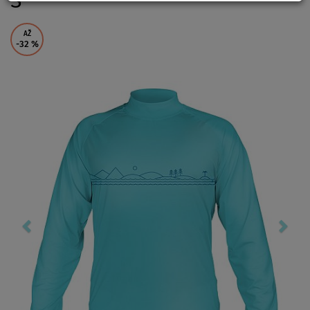
S
AŽ
-32
%
Previous
Nex