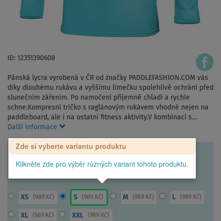
ID: 12351390608
Pánská lycra vyrobená v ČR od značky PADDLEFASHION.COM vás
díky dlouhému rukávu a vyššímu límečku spolehlivě ochrání před
slunečním zářením. Po namočení příjemně chladí a rychle
schne.Kompresní tričko s raglánovým rukávem vhodné nejen na
paddleboard, ale i na ostatní fitness aktivity.V kombinaci s…
Další informace
Zde si vyberte variantu produktu
Klikněte zde pro výběr různých variant tohoto produktu.
XS
S
M
L
(
989 Kč
)
(
989 Kč
)
(
989 Kč
)
(
989 Kč
)
XL
XXL
(
989 Kč
)
(
989 Kč
)