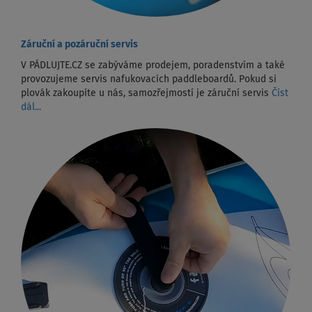
Záruční a pozáruční servis
V PÁDLUJTE.CZ se zabýváme prodejem, poradenstvím a také
provozujeme servis nafukovacích paddleboardů. Pokud si
plovák zakoupíte u nás, samozřejmostí je záruční servis
Číst
dál...