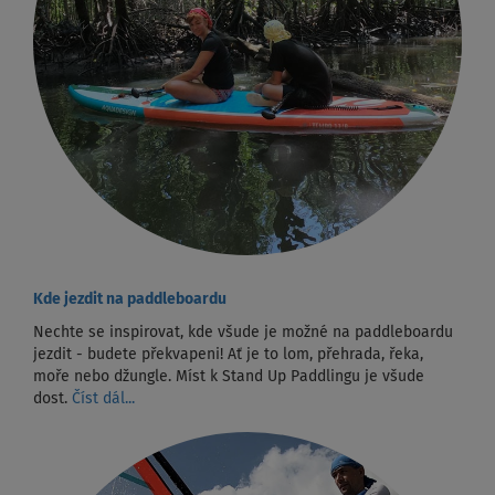
Kde jezdit na paddleboardu
Nechte se inspirovat, kde všude je možné na paddleboardu
jezdit - budete překvapeni! Ať je to lom, přehrada, řeka,
moře nebo džungle. Míst k Stand Up Paddlingu je všude
dost.
Číst dál...