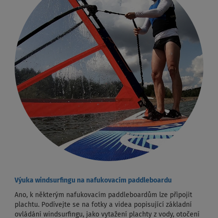
Výuka windsurfingu na nafukovacím paddleboardu
Ano, k některým nafukovacím paddleboardům lze připojit
plachtu. Podívejte se na fotky a videa popisující základní
ovládání windsurfingu, jako vytažení plachty z vody, otočení