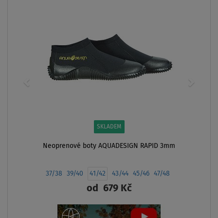
AŽ
- 24
%