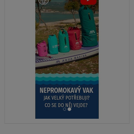
NÁŠ
TIP
SKLADEM
Kraťasy plavky pánské MMA PADDLEBOARDING MODRÉ
S
M
L
XL
XXL
XXXL
od
1 099 Kč
1 449 Kč
ZOBRAZIT