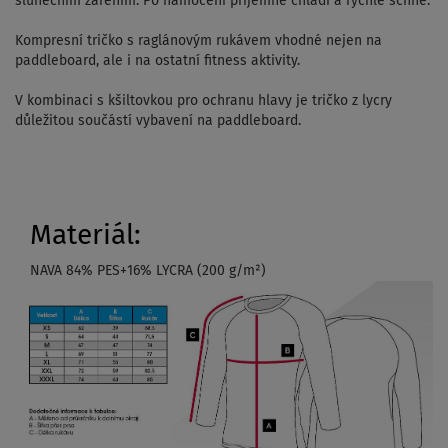
slunečním zářením. Po namočení příjemně chladí a rychle schne.
Kompresní tričko s raglánovým rukávem vhodné nejen na
paddleboard, ale i na ostatní fitness aktivity.
V kombinaci s kšiltovkou pro ochranu hlavy je tričko z lycry
důležitou součástí vybavení na paddleboard.
Materiál:
NAVA 84% PES+16% LYCRA (200 g/m²)