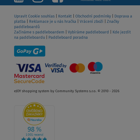
Upravit Cookie souhlas
|
Kontakt
|
Obchodní podmínky
|
Doprava a
platba
|
Reklamace je u nás hračka
|
Vrácení zboží
|
Značky
paddleboardů
Začínáme s paddleboardem
|
Vybíráme paddleboard
|
Kde jezdit
na paddleboardu
|
Paddleboard poradna
eJOY shopping system by Community Systems s.r.o. © 2010 - 2026