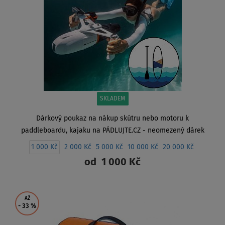
SKLADEM
Dárkový poukaz na nákup skútru nebo motoru k
paddleboardu, kajaku na PÁDLUJTE.CZ - neomezený dárek
1 000 Kč
2 000 Kč
5 000 Kč
10 000 Kč
20 000 Kč
od
1 000 Kč
ZOBRAZIT
AŽ
- 33
%