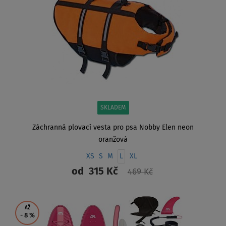
SKLADEM
Záchranná plovací vesta pro psa Nobby Elen neon
oranžová
XS
S
M
L
XL
od
315 Kč
469 Kč
ZOBRAZIT
AŽ
- 8
%