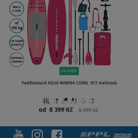
PÁDLO
V CENĚ
AŽ
105 kg
LZE KAJAK
SEDAČKU
DOPRAVA
ZDARMA
SKLADEM
Paddleboard AQUA MARINA CORAL 10'2 malinová
od
8 399 Kč
8 999 Kč
ZOBRAZIT