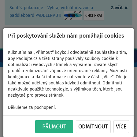
×
Soutěž pokračuje - Vyhraj virtuální závod a
Zavřít
paddleboard PADDLENAUT!
CHCI HRÁT
Při poskytování služeb nám pomáhají cookies
+420 467 409 090
0ks
CZ/Kč
Kliknutím na „Přijmout“ kdykoli odvolatelně souhlasíte s tím,
aby Padlujte.cz a třetí strany používaly soubory cookie k
optimalizaci webových stránek a vytváření uživatelských
profilů a zobrazování zájmově orientované reklamy. Možnosti
konfigurace a další informace naleznete v části „Více“. Zde je
také možné udělený souhlas kdykoli odmítnout. Odmítnutí
neaktivuje použité technologie, s výjimkou těch, které jsou
nezbytné pro provoz stránek.
Děkujeme za pochopení.
PŘIJMOUT
ODMÍTNOUT
VÍCE