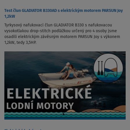
Test člun GLADIATOR B330AD s elektrickým motorem PARSUN Joy
1,2kW
Tyrkysový nafukovací člun GLADIATOR B330 s nafukovacou
vysokotlakou drop-stitch podlážkou určený pro 4 osoby jsme
osadili elektrickým závěsným motorem PARSUN Joy s výkonem
1,2kW, tedy 3,5HP.