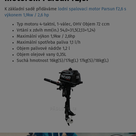
K základní sadě přidáváme
lodní spalovací motor Parsun f2,6 s
výkonem 1,9kw / 2,6 hp
Typ motoru 4-taktní, 1-válec, OHV Objem 72 ccm
Vrtání x zdvih mm(in.) 54,0×31,5(2,13×1,24)
Maximální výkon 1,9kw / 2,6hp
Maximální spotřeba paliva 1,1 l/h
Objem palivové nádrže 1,2 l
Objem olejové vany 0,35L
Suchá hmotnost 16kg(S)/17kg(L) 17kg(S)/18kg(L)