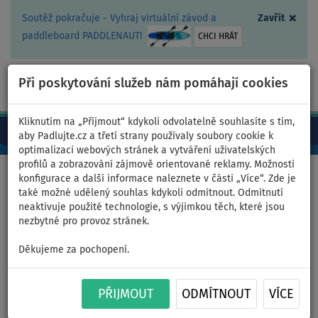
×
Soutěž pokračuje - Vyhraj virtuální závod a
Zavřít
paddleboard PADDLENAUT!
CHCI HRÁT
Při poskytování služeb nám pomáhají cookies
+420 467 409 090
0ks
CZ/Kč
Kliknutím na „Přijmout“ kdykoli odvolatelně souhlasíte s tím,
aby Padlujte.cz a třetí strany používaly soubory cookie k
optimalizaci webových stránek a vytváření uživatelských
profilů a zobrazování zájmově orientované reklamy. Možnosti
Domů
>
Čluny a motory
konfigurace a další informace naleznete v části „Více“. Zde je
také možné udělený souhlas kdykoli odmítnout. Odmítnutí
neaktivuje použité technologie, s výjimkou těch, které jsou
nezbytné pro provoz stránek.
Člun GLADIATOR CLASSIC
Děkujeme za pochopení.
B330AL orange dark grey -
nafukovací člun s hliníkovou
PŘIJMOUT
ODMÍTNOUT
VÍCE