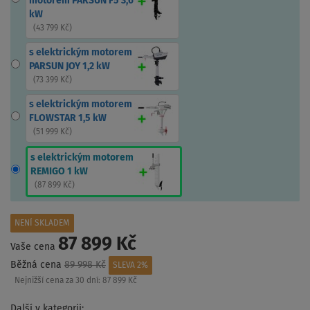
motorem PARSUN F5 3,6
kW
(
43 799 Kč
)
s elektrickým motorem
PARSUN JOY 1,2 kW
(
73 399 Kč
)
s elektrickým motorem
FLOWSTAR 1,5 kW
(
51 999 Kč
)
s elektrickým motorem
REMIGO 1 kW
(
87 899 Kč
)
NENÍ SKLADEM
87 899 Kč
Vaše cena
Běžná cena
89 998 Kč
SLEVA 2%
Nejnižší cena za 30 dní:
87 899 Kč
Další v kategorii: