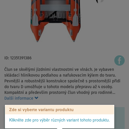
ID: 12351391386
Člun se skvělými jízdními vlastnostmi ve vlnách. Je vybaven
skládací hliníkovou podlahou a nafukovacím kýlem do tvaru.
Pevnější a robustnější konstrukce společně s prostornější přídí
do tvaru D umožňuje u tohoto modelu přepravu až 4 osoby.
Kompaktní a především prostorný člun vhodný pro rodinné…
Další informace
Zde si vyberte variantu produktu
Klikněte zde pro výběr různých variant tohoto produktu.