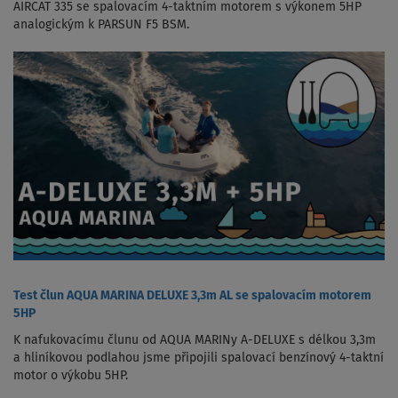
AIRCAT 335 se spalovacím 4-taktním motorem s výkonem 5HP
analogickým k PARSUN F5 BSM.
Test člun AQUA MARINA DELUXE 3,3m AL se spalovacím motorem
5HP
K nafukovacímu člunu od AQUA MARINy A-DELUXE s délkou 3,3m
a hliníkovou podlahou jsme připojili spalovací benzínový 4-taktní
motor o výkobu 5HP.