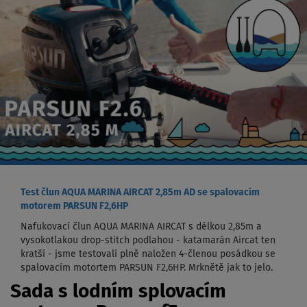
Test člun AQUA MARINA AIRCAT 2,85m AD se spalovacím
motorem PARSUN F2,6HP
Nafukovací člun AQUA MARINA AIRCAT s délkou 2,85m a
vysokotlakou drop-stitch podlahou - katamarán Aircat ten
kratší - jsme testovali plně naložen 4-členou posádkou se
spalovacím motortem PARSUN F2,6HP. Mrknětě jak to jelo.
Sada s lodním splovacím