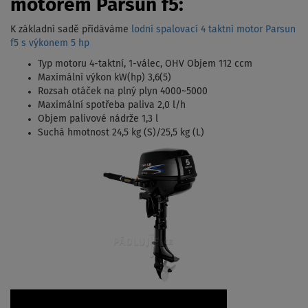
motorem Parsun f5:
K základní sadě přidáváme
lodní spalovací 4 taktní motor Parsun
f5 s výkonem 5 hp
Typ motoru 4-taktní, 1-válec, OHV Objem 112 ccm
Maximální výkon kW(hp) 3,6(5)
Rozsah otáček na plný plyn 4000~5000
Maximální spotřeba paliva 2,0 l/h
Objem palivové nádrže 1,3 l
Suchá hmotnost 24,5 kg (S)/25,5 kg (L)