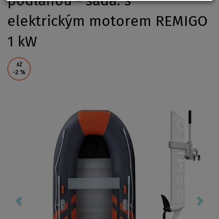
podlahou - sada: s
elektrickým motorem REMIGO
1 kW
AŽ
-2
%
Previous
Nex