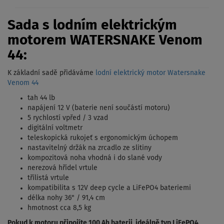
Sada s lodním elektrickým
motorem WATERSNAKE Venom
44:
K základní sadě přidáváme
lodní elektrický motor Watersnake
Venom 44
tah 44 lb
napájení 12 V (baterie není součástí motoru)
5 rychlostí vpřed / 3 vzad
digitální voltmetr
teleskopická rukojeť s ergonomickým úchopem
nastavitelný držák na zrcadlo ze slitiny
kompozitová noha vhodná i do slané vody
nerezová hřídel vrtule
třílistá vrtule
kompatibilita s 12V deep cycle a LiFePO4 bateriemi
délka nohy 36" / 91,4 cm
hmotnost cca 8,5 kg
Pokud k motoru připojíte 100 Ah baterii, ideálně typ LiFePO4,