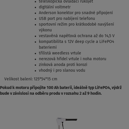
teleskopická ovládací rukojeť
digitální voltmetr
Anderson konektor pro snadné připojení
USB port pro nabíjení telefonu
sportovní režim pro krátkodobé navýšení
výkonu
vestavěná napěťová ochrana až do 14,5 V
kompatibilita s 12V deep cycle a LiFePO4
bateriemi
třílistá weedless vrtule
nerezová hřídel vrtule i noha motoru
zinková anoda proti korozi
vhodný i pro slanou vodu
Velikost balení: 125*54*15 cm
Pokud k motoru připojíte 100 Ah baterii, ideálně typ LiFePO4, výdrž
bude v závislosi na odběru produ v rozsahu 2 až 9 hodin.