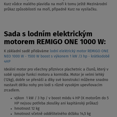
Kurz vůdce malého plavidla na moři k tomu ještě Mezinárodní
průkaz způsobilosti na moři, případně Kurz na vysílačku.
Sada s lodním elektrickým
motorem REMIGO ONE 1000 W:
K základní sadě přidáváme
lodní elektrický motor REMIGO ONE
NEO 1000 W - 1500 W boost s výkonem 1 kW /3 hp - krátkodobě
4HP
Ideální motor pro všechny příznivce plachetnic a člunů, který v
sobě spojuje funkci motoru a kormidla. Motor je velmi lehký
(12kg), dobře se přenáší a díky své konstrukci můžeme snadno
nastavit délku nohy pro lodi s různě vysokým upevňovacím
zrcadlem.
výkon 1 kW / 3 hp / v boost módu 4 HP (K motorům do 5
HP nejsou potřeba zkoušky ani kapitánský průkaz)
hmotnost 12 kg
hmotnost včetně oddělitelného držáku 14,5 kg