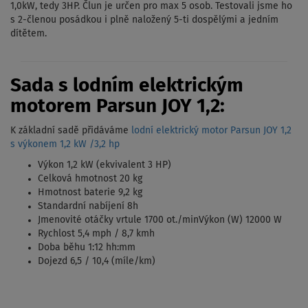
1,0kW, tedy 3HP. Člun je určen pro max 5 osob. Testovali jsme ho
s 2-členou posádkou i plně naložený 5-ti dospělými a jedním
dítětem.
Sada s lodním elektrickým
motorem Parsun JOY 1,2:
K základní sadě přidáváme
lodní elektrický motor Parsun JOY 1,2
s výkonem 1,2 kW /3,2 hp
Výkon 1,2 kW (ekvivalent 3 HP)
Celková hmotnost 20 kg
Hmotnost baterie 9,2 kg
Standardní nabíjení 8h
Jmenovité otáčky vrtule 1700 ot./minVýkon (W) 12000 W
Rychlost 5,4 mph / 8,7 kmh
Doba běhu 1:12 hh:mm
Dojezd 6,5 / 10,4 (míle/km)