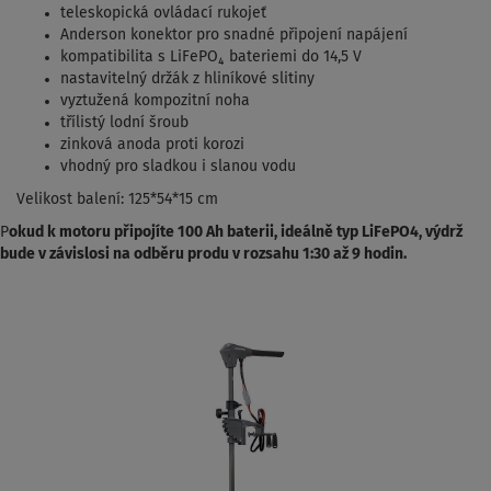
teleskopická ovládací rukojeť
Anderson konektor pro snadné připojení napájení
kompatibilita s LiFePO₄ bateriemi do 14,5 V
nastavitelný držák z hliníkové slitiny
vyztužená kompozitní noha
třílistý lodní šroub
zinková anoda proti korozi
vhodný pro sladkou i slanou vodu
Velikost balení: 125*54*15 cm
P
okud k motoru připojíte 100 Ah baterii, ideálně typ LiFePO4, výdrž
bude v závislosi na odběru produ v rozsahu 1:30 až 9 hodin.