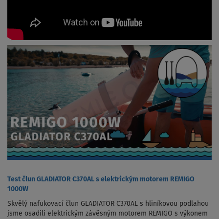
Test člun GLADIATOR C370AL s elektrickým motorem REMIGO
1000W
Skvělý nafukovací člun GLADIATOR C370AL s hliníkovou podlahou
jsme osadili elektrickým závěsným motorem REMIGO s výkonem