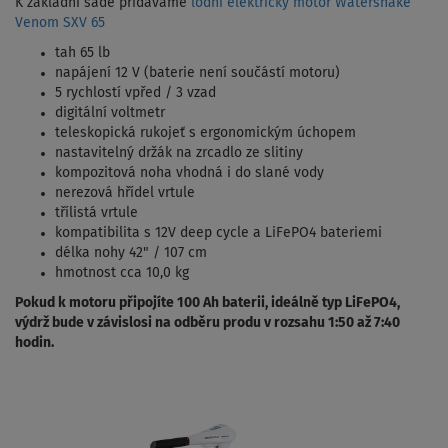
K základní sadě přidáváme
lodní elektrický motor Watersnake
Venom SXV 65
tah 65 lb
napájení 12 V (baterie není součástí motoru)
5 rychlostí vpřed / 3 vzad
digitální voltmetr
teleskopická rukojeť s ergonomickým úchopem
nastavitelný držák na zrcadlo ze slitiny
kompozitová noha vhodná i do slané vody
nerezová hřídel vrtule
třílistá vrtule
kompatibilita s 12V deep cycle a LiFePO4 bateriemi
délka nohy 42" / 107 cm
hmotnost cca 10,0 kg
Pokud k motoru připojíte 100 Ah baterii, ideálně typ LiFePO4,
výdrž bude v závislosi na odběru produ v rozsahu 1:50 až 7:40
hodin.