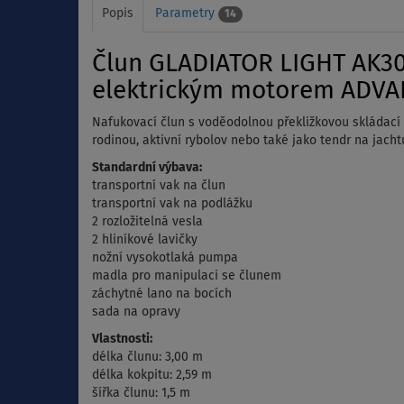
Popis
Parametry
14
Člun GLADIATOR LIGHT AK300
elektrickým motorem ADVA
Nafukovací člun s voděodolnou překližkovou skládací po
rodinou, aktivní rybolov nebo také jako tendr na jac
Standardní výbava:
transportní vak na člun
transportní vak na podlážku
2 rozložitelná vesla
2 hliníkové lavičky
nožní vysokotlaká pumpa
madla pro manipulaci se člunem
záchytné lano na bocích
sada na opravy
Vlastnosti:
délka člunu: 3,00 m
délka kokpitu: 2,59 m
šířka člunu: 1,5 m