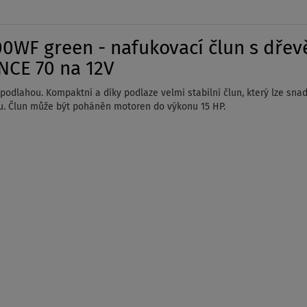
WF green - nafukovací člun s dřev
NCE 70 na 12V
dlahou. Kompaktní a díky podlaze velmi stabilní člun, který lze snadno
htu. Člun může být poháněn motoren do výkonu 15 HP.