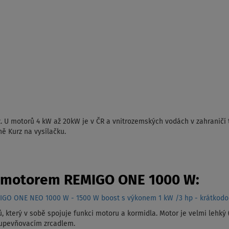
. U motorů 4 kW až 20kW je v ČR a vnitrozemských vodách v zahraničí 
ně Kurz na vysílačku.
m motorem REMIGO ONE 1000 W:
EMIGO ONE NEO 1000 W - 1500 W boost s výkonem 1 kW /3 hp - krátkod
ů, který v sobě spojuje funkci motoru a kormidla. Motor je velmi lehký
 upevňovacím zrcadlem.