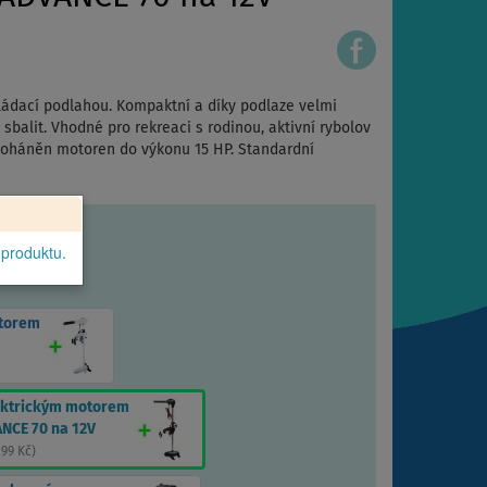
ládací podlahou. Kompaktní a díky podlaze velmi
i sbalit. Vhodné pro rekreaci s rodinou, aktivní rybolov
 poháněn motoren do výkonu 15 HP. Standardní
 produktu.
otorem
ektrickým motorem
NCE 70 na 12V
299 Kč
)