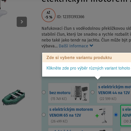
AŽ
ID: 12351393366
-5
%
Nafukovací člun s voděodolnou překližkovou sk
stabilní člun, který lze snadno a rychle rozbalit 
nebo také jako tendr na jachtu. Člun může být
výbava…
Další informace
Zde si vyberte variantu produktu
Klikněte zde pro výběr různých variant tohoto
s elektrickým m
bez motoru
VENOM 44 na 12V
(
15 749 Kč
)
(
22 599 Kč
)
s elektrickým motorem
s el
VENOM 65 na 12V
ADVA
(
26 499 Kč
)
(
30 