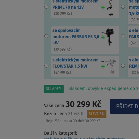
s elektrickým motorem
se s
PRIME 70 na 12V
moto
1,9 
(
30 299 Kč
)
(
32 7
se spalovacím
s el
motorem PARSUN F5 3,6
PARS
kW
(
69 0
(
39 599 Kč
)
s elektrickým motorem
s el
FLOWSTAR 1,5 kW
REMI
(
47 799 Kč
)
(
83 6
Skladem, obvykle expedujeme do 24
SKLADEM
30 299 Kč
Vaše cena
Běžná cena
31 748 Kč
SLEVA 5%
Nejnižší cena za 30 dní:
30 299 Kč
Další v kategorii: