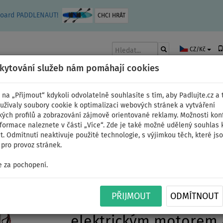
leboard PADDLENAUT!
CHCI HRÁT
CZ/Kč
skytování služeb nám pomáhají cookies
 na „Přijmout“ kdykoli odvolatelně souhlasíte s tím, aby Padlujte.cz a t
užívaly soubory cookie k optimalizaci webových stránek a vytváření
kých profilů a zobrazování zájmově orientované reklamy. Možnosti kon
AKY
ČLUNY A MOTORY
PÁDLA
PLACHTY
OBLEČENÍ
PŘÍSLUŠE
nformace naleznete v části „Více“. Zde je také možné udělený souhlas 
. Odmítnutí neaktivuje použité technologie, s výjimkou těch, které js
pro provoz stránek.
 za pochopení.
Člun GLADIATOR LIGHT
PŘIJMOUT
ODMÍTNOUT
nafukovací člun s dře
elektrickým motorem 