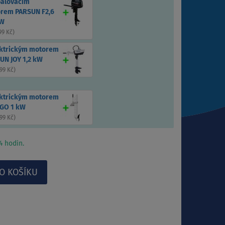
palovacím
rem PARSUN F2,6
kW
99 Kč
)
ektrickým motorem
UN JOY 1,2 kW
99 Kč
)
ektrickým motorem
GO 1 kW
99 Kč
)
 hodin.