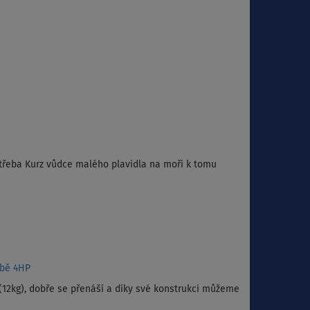
třeba Kurz vůdce malého plavidla na moři k tomu
obě 4HP
 (12kg), dobře se přenáší a díky své konstrukci můžeme