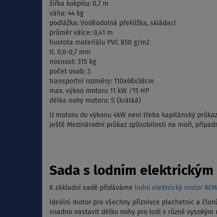
šířka kokpitu: 0,7 m
váha: 44 kg
podlážka: Voděodolná překližka, skládací
průměr válce: 0,41 m
hustota materiálu PVC 850 g/m2
tl. 0,6-0,7 mm
nosnost: 315 kg
počet osob: 3
transportní rozměry: 110x68x38cm
max. výkon motoru 11 kW /15 HP
délka nohy motoru: S (krátká)
U motoru do výkonu 4kW není třeba kapitánský průkaz
ještě Mezinárodní průkaz způsobilosti na moři, případ
Sada s lodním elektrický
K základní sadě přidáváme
lodní elektrický motor R
Ideální motor pro všechny příznivce plachetnic a člun
snadno nastavit délku nohy pro lodi s různě vysokým