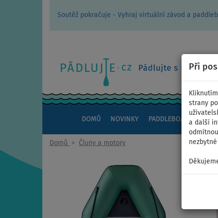
Soutěž pokračuje - Vyhraj virtuální závod a padd
Při po
Kliknutím
strany po
uživatels
DOMŮ
NOVINKY
PADDLEBOARDY
KAJ
a další i
odmítnout
nezbytné 
Domů
>
Čluny a motory
Děkujeme