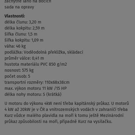
záchytné lano na bocích
sada na opravy
Vlastnosti:
délka člunu: 3,20 m
délka kokpitu: 2,59 m
šířka člunu: 1,5 m
šířka kokpitu: 1,09 m
váha: 46 kg
podlážka: Voděodolná překližka, skládací
průměr válce: 0,41 m
hustota materiálu PVC 850 g/m2
nosnost: 575 kg
počet osob: 5
transportní rozměry: 110x68x38cm
max. výkon motoru 11 kW /15 HP
délka nohy motoru: S (krátká)
U motoru do výkonu 4kW není třeba kapitánský průkaz. U motorů
4 kW až 20kW je v ČR a vnitrozemských vodách v zahraničí třeba
Kurz vůdce malého plavidla na moři k tomu ještě Mezinárodní
průkaz způsobilosti na moři, případně Kurz na vysílačku.