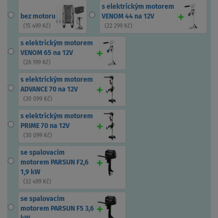
s elektrickým motorem
bez motoru
VENOM 44 na 12V
(
15 499 Kč
)
(
22 299 Kč
)
s elektrickým motorem
VENOM 65 na 12V
(
26 199 Kč
)
s elektrickým motorem
ADVANCE 70 na 12V
(
30 099 Kč
)
s elektrickým motorem
PRIME 70 na 12V
(
30 099 Kč
)
se spalovacím
motorem PARSUN F2,6
1,9 kW
(
32 499 Kč
)
se spalovacím
motorem PARSUN F5 3,6