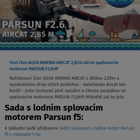
Test člun AQUA MARINA AIRCAT 2,85m AD se spalovacím
motorem PARSUN F2,6HP
Nafukovací člun AQUA MARINA AIRCAT s délkou 2,85m a
vysokotlakou drop-stitch podlahou - katamarán Aircat ten
kratší - jsme testovali plně naložen 4-členou posádkou se
spalovacím motortem PARSUN F2,6HP. Mrknětě jak to jelo.
Sada s lodním splovacím
motorem Parsun f5:
K základní sadě přidáváme
lodní spalovací 4 taktní motor Parsun
f5 s výkonem 5 hp