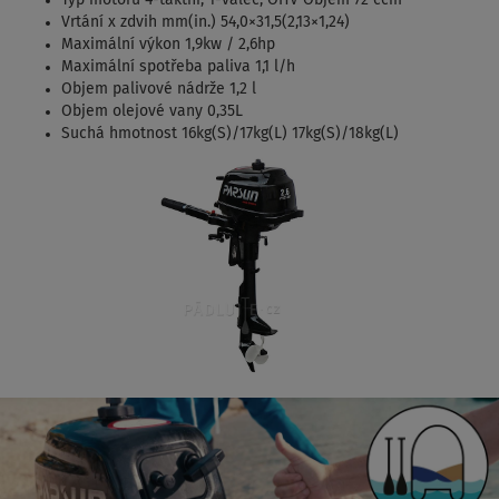
Vrtání x zdvih mm(in.) 54,0×31,5(2,13×1,24)
Maximální výkon 1,9kw / 2,6hp
Maximální spotřeba paliva 1,1 l/h
Objem palivové nádrže 1,2 l
Objem olejové vany 0,35L
Suchá hmotnost 16kg(S)/17kg(L) 17kg(S)/18kg(L)