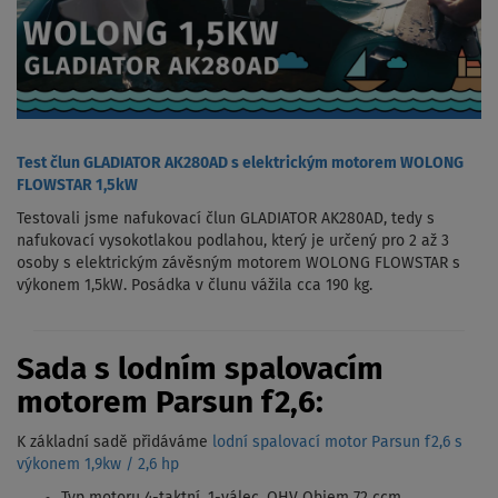
Test člun GLADIATOR AK280AD s elektrickým motorem WOLONG
FLOWSTAR 1,5kW
Testovali jsme nafukovací člun GLADIATOR AK280AD, tedy s
nafukovací vysokotlakou podlahou, který je určený pro 2 až 3
osoby s elektrickým závěsným motorem WOLONG FLOWSTAR s
výkonem 1,5kW. Posádka v člunu vážila cca 190 kg.
Sada s lodním spalovacím
motorem Parsun f2,6:
K základní sadě přidáváme
lodní spalovací motor Parsun f2,6 s
výkonem 1,9kw / 2,6 hp
Typ motoru 4-taktní, 1-válec, OHV Objem 72 ccm