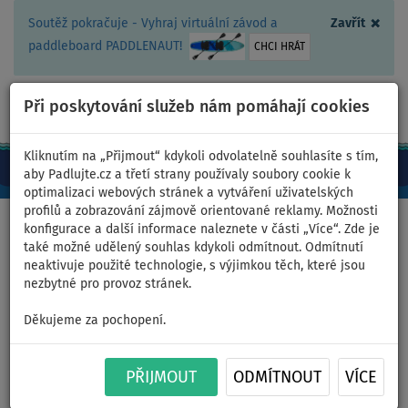
×
Soutěž pokračuje - Vyhraj virtuální závod a
Zavřít
paddleboard PADDLENAUT!
CHCI HRÁT
Při poskytování služeb nám pomáhají cookies
+420 467 409 090
0ks
CZ/Kč
Kliknutím na „Přijmout“ kdykoli odvolatelně souhlasíte s tím,
aby Padlujte.cz a třetí strany používaly soubory cookie k
optimalizaci webových stránek a vytváření uživatelských
profilů a zobrazování zájmově orientované reklamy. Možnosti
Domů
>
Čluny a motory
konfigurace a další informace naleznete v části „Více“. Zde je
také možné udělený souhlas kdykoli odmítnout. Odmítnutí
neaktivuje použité technologie, s výjimkou těch, které jsou
nezbytné pro provoz stránek.
Člun GLADIATOR LIGHT
Děkujeme za pochopení.
AK320WF dark grey -
nafukovací člun s dřevěnou
PŘIJMOUT
ODMÍTNOUT
VÍCE