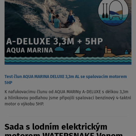
Test člun AQUA MARINA DELUXE 3,3m AL se spalovacím motorem
5HP
K nafukovacímu člunu od AQUA MARINy A-DELUXE s délkou 3,3m
a hliníkovou podlahou jsme připojili spalovací benzínový 4-taktní
motor o výkobu 5HP.
Sada s lodním elektrickým