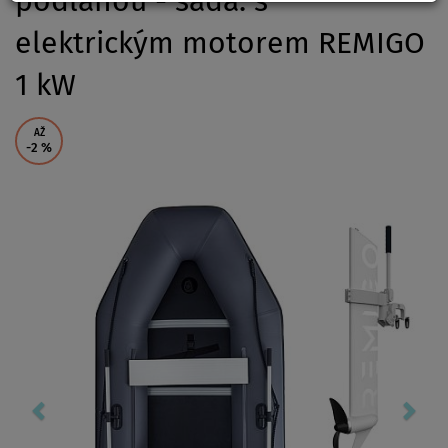
podlahou - sada: s
elektrickým motorem REMIGO
1 kW
AŽ
-2
%
Previous
Nex