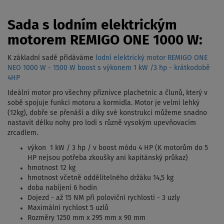
Sada s lodním elektrickým
motorem REMIGO ONE 1000 W:
K základní sadě přidáváme
lodní elektrický motor REMIGO ONE
NEO 1000 W - 1500 W boost s výkonem 1 kW /3 hp - krátkodobě
4HP
Ideální motor pro všechny příznivce plachetnic a člunů, který v
sobě spojuje funkci motoru a kormidla. Motor je velmi lehký
(12kg), dobře se přenáší a díky své konstrukci můžeme snadno
nastavit délku nohy pro lodi s různě vysokým upevňovacím
zrcadlem.
výkon 1 kW / 3 hp / v boost módu 4 HP (K motorům do 5
HP nejsou potřeba zkoušky ani kapitánský průkaz)
hmotnost 12 kg
hmotnost včetně oddělitelného držáku 14,5 kg
doba nabíjení 6 hodin
Dojezd - až 15 NM při poloviční rychlosti - 3 uzly
Maximální rychlost 5 uzlů
Rozměry 1250 mm x 295 mm x 90 mm