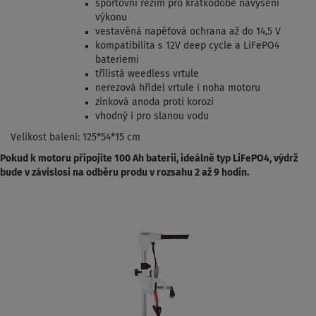
sportovní režim pro krátkodobé navýšení
výkonu
vestavěná napěťová ochrana až do 14,5 V
kompatibilita s 12V deep cycle a LiFePO4
bateriemi
třílistá weedless vrtule
nerezová hřídel vrtule i noha motoru
zinková anoda proti korozi
vhodný i pro slanou vodu
Velikost balení: 125*54*15 cm
Pokud k motoru připojíte 100 Ah baterii, ideálně typ LiFePO4, výdrž
bude v závislosi na odběru produ v rozsahu 2 až 9 hodin.