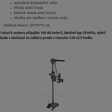
vyztužená kompozitní noha
třílistý lodní šroub
zinková anoda proti korozi
vhodný pro sladkou i slanou vodu
Velikost balení: 125*54*15 cm
P
okud k motoru připojíte 100 Ah baterii, ideálně typ LiFePO4, výdrž
bude v závislosi na odběru produ v rozsahu 1:30 až 9 hodin.