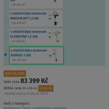
kW
(
39 299 Kč
)
s elektrickým motorem
PARSUN JOY 1,2 kW
(
68 899 Kč
)
s elektrickým motorem
FLOWSTAR 1,5 kW
(
47 499 Kč
)
s elektrickým motorem
REMIGO 1 kW
(
83 399 Kč
)
NENÍ SKLADEM
83 399 Kč
Vaše cena
Běžná cena
85 498 Kč
SLEVA 2%
Nejnižší cena za 30 dní:
83 399 Kč
Další v kategorii:
Nafukovací čluny s elektrickým motorem