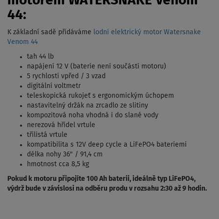
motorem WATERSNAKE Venom
44:
K základní sadě přidáváme
lodní elektrický motor Watersnake
Venom 44
tah 44 lb
napájení 12 V (baterie není součástí motoru)
5 rychlostí vpřed / 3 vzad
digitální voltmetr
teleskopická rukojeť s ergonomickým úchopem
nastavitelný držák na zrcadlo ze slitiny
kompozitová noha vhodná i do slané vody
nerezová hřídel vrtule
třílistá vrtule
kompatibilita s 12V deep cycle a LiFePO4 bateriemi
délka nohy 36" / 91,4 cm
hmotnost cca 8,5 kg
Pokud k motoru připojíte 100 Ah baterii, ideálně typ LiFePO4,
výdrž bude v závislosi na odběru produ v rozsahu 2:30 až 9 hodin.