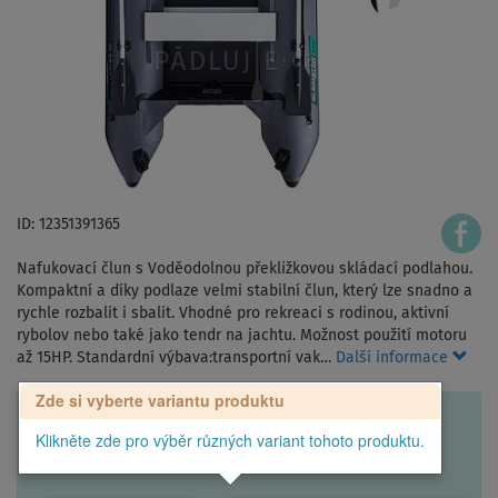
ID: 12351391365
Nafukovací člun s Voděodolnou překližkovou skládací podlahou.
Kompaktní a díky podlaze velmi stabilní člun, který lze snadno a
rychle rozbalit i sbalit. Vhodné pro rekreaci s rodinou, aktivní
rybolov nebo také jako tendr na jachtu. Možnost použití motoru
až 15HP. Standardní výbava:transportní vak…
Další informace
Zde si vyberte variantu produktu
Klikněte zde pro výběr různých variant tohoto produktu.