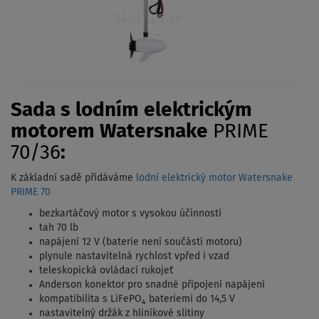
Sada s lodním elektrickým
motorem Watersnake
PRIME
70/36
:
K základní sadě přidáváme
lodní elektrický motor Watersnake
PRIME 70
bezkartáčový motor s vysokou účinností
tah 70 lb
napájení 12 V (baterie není součástí motoru)
plynule nastavitelná rychlost vpřed i vzad
teleskopická ovládací rukojeť
Anderson konektor pro snadné připojení napájení
kompatibilita s LiFePO₄ bateriemi do 14,5 V
nastavitelný držák z hliníkové slitiny