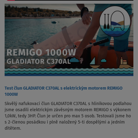
Test člun GLADIATOR C370AL s elektrickým motorem REMIGO
1000W
Skvělý nafukovací člun GLADIATOR C370AL s hliníkovou podlahou
jsme osadili elektrickým závěsným motorem REMIGO s výkonem
1,0kW, tedy 3HP. Člun je určen pro max 5 osob. Testovali jsme ho
s 2-členou posádkou i plně naložený 5-ti dospělými a jedním
dítětem.