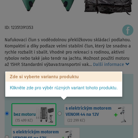
ID: 12351391353
Nafukovací člun s voděodolnou překližkovou skládací podlahou.
Kompaktní a díky podlaze velmi stabilní člun, který lze snadno a
rychle rozbalit i sbalit. Vhodné pro rekreaci s rodinou, aktivní
rybolov nebo také jako tendr na jachtu. Možnost použití motoru
až 15HP. Standardní výbava:transportní vak…
Další informace
Zde si vyberte variantu produktu
Klikněte zde pro výběr různých variant tohoto produktu.
s elektrickým motorem
bez motoru
VENOM 44 na 12V
(
15 499 Kč
)
(
22 299 Kč
)
s elektrickým motorem