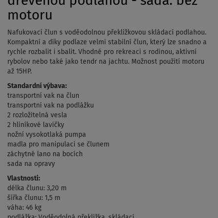
dřevěnou podlahou - sada: bez
motoru
Nafukovací člun s voděodolnou překližkovou skládací podlahou.
Kompaktní a díky podlaze velmi stabilní člun, který lze snadno a
rychle rozbalit i sbalit. Vhodné pro rekreaci s rodinou, aktivní
rybolov nebo také jako tendr na jachtu. Možnost použití motoru
až 15HP.
Standardní výbava:
transportní vak na člun
transportní vak na podlážku
2 rozložitelná vesla
2 hliníkové lavičky
nožní vysokotlaká pumpa
madla pro manipulaci se člunem
záchytné lano na bocích
sada na opravy
Vlastnosti:
délka člunu: 3,20 m
šířka člunu: 1,5 m
váha: 46 kg
podlážka: Voděodolná překližka, skládací