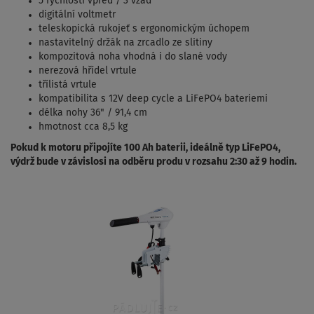
5 rychlostí vpřed / 3 vzad
digitální voltmetr
teleskopická rukojeť s ergonomickým úchopem
nastavitelný držák na zrcadlo ze slitiny
kompozitová noha vhodná i do slané vody
nerezová hřídel vrtule
třílistá vrtule
kompatibilita s 12V deep cycle a LiFePO4 bateriemi
délka nohy 36" / 91,4 cm
hmotnost cca 8,5 kg
Pokud k motoru připojíte 100 Ah baterii, ideálně typ LiFePO4,
výdrž bude v závislosi na odběru produ v rozsahu 2:30 až 9 hodin.