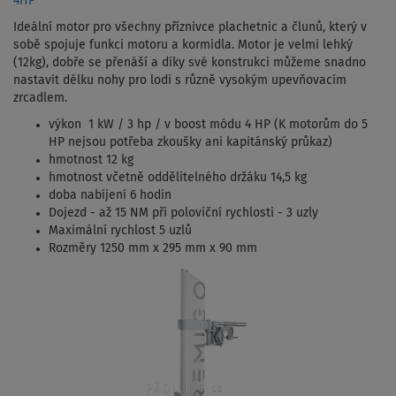
4HP
Ideální motor pro všechny příznivce plachetnic a člunů, který v
sobě spojuje funkci motoru a kormidla. Motor je velmi lehký
(12kg), dobře se přenáší a díky své konstrukci můžeme snadno
nastavit délku nohy pro lodi s různě vysokým upevňovacím
zrcadlem.
výkon 1 kW / 3 hp / v boost módu 4 HP (K motorům do 5
HP nejsou potřeba zkoušky ani kapitánský průkaz)
hmotnost 12 kg
hmotnost včetně oddělitelného držáku 14,5 kg
doba nabíjení 6 hodin
Dojezd - až 15 NM při poloviční rychlosti - 3 uzly
Maximální rychlost 5 uzlů
Rozměry 1250 mm x 295 mm x 90 mm