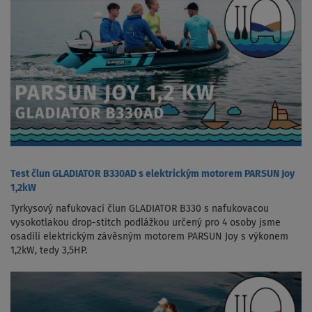
Test člun GLADIATOR B330AD s elektrickým motorem PARSUN Joy
1,2kW
Tyrkysový nafukovací člun GLADIATOR B330 s nafukovacou
vysokotlakou drop-stitch podlážkou určený pro 4 osoby jsme
osadili elektrickým závěsným motorem PARSUN Joy s výkonem
1,2kW, tedy 3,5HP.