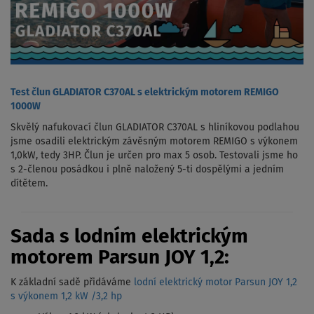
Test člun GLADIATOR C370AL s elektrickým motorem REMIGO
1000W
Skvělý nafukovací člun GLADIATOR C370AL s hliníkovou podlahou
jsme osadili elektrickým závěsným motorem REMIGO s výkonem
1,0kW, tedy 3HP. Člun je určen pro max 5 osob. Testovali jsme ho
s 2-členou posádkou i plně naložený 5-ti dospělými a jedním
dítětem.
Sada s lodním elektrickým
motorem Parsun JOY 1,2:
K základní sadě přidáváme
lodní elektrický motor Parsun JOY 1,2
s výkonem 1,2 kW /3,2 hp