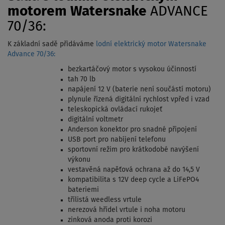
motorem Watersnake
ADVANCE
70/36:
K základní sadě přidáváme
lodní elektrický motor Watersnake
Advance 70/36:
bezkartáčový motor s vysokou účinností
tah 70 lb
napájení 12 V (baterie není součástí motoru)
plynule řízená digitální rychlost vpřed i vzad
teleskopická ovládací rukojeť
digitální voltmetr
Anderson konektor pro snadné připojení
USB port pro nabíjení telefonu
sportovní režim pro krátkodobé navýšení
výkonu
vestavěná napěťová ochrana až do 14,5 V
kompatibilita s 12V deep cycle a LiFePO4
bateriemi
třílistá weedless vrtule
nerezová hřídel vrtule i noha motoru
zinková anoda proti korozi