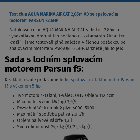
Test člun AQUA MARINA AIRCAT 2,85m AD se spalovacím
motorem PARSUN F2,6HP
Nafukovací člun AQUA MARINA AIRCAT s délkou 2,85m a
vysokotlakou drop-stitch podlahou - katamarán Aircat ten
kratší - jsme testovali plně naložen 4-členou posádkou se
spalovacím motortem PARSUN F2,6HP. Mrknětě jak to jelo.
Sada s lodním splovacím
motorem Parsun f5:
K základní sadě přidáváme
lodní spalovací 4 taktní motor Parsun
f5 s výkonem 5 hp
Typ motoru 4-taktní, 1-válec, OHV Objem 112 ccm
Maximální výkon kW(hp) 3,6(5)
Rozsah otáček na plný plyn 4000~5000
Maximální spotřeba paliva 2,0 l/h
Objem palivové nádrže 1,3 l
Suchá hmotnost 24,5 kg (S)/25,5 kg (L)