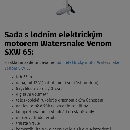
Sada s lodním elektrickým
motorem Watersnake Venom
SXW 65:
K základní sadě přidáváme
lodní elektrický motor Watersnake
Venom SXV 65
tah 65 lb
napájení 12 V (baterie není součástí motoru)
5 rychlostí vpřed / 3 vzad
digitální voltmetr
teleskopická rukojeť s ergonomickým úchopem
nastavitelný držák na zrcadlo ze slitiny
kompozitová noha vhodná i do slané vody
nerezová hřídel vrtule
třílistá vrtule
kompatibilita s 12V deep cycle a LiFePO4 bateriemi