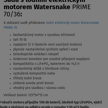
motorem Watersnake
PRIME
70/36
:
K základní sadě přidáváme
lodní elektrický motor Watersnake
PRIME 70
bezkartáčový motor s vysokou účinností
tah 70 lb
napájení 12 V (baterie není součástí motoru)
plynule nastavitelná rychlost vpřed i vzad
teleskopická ovládací rukojeť
Anderson konektor pro snadné připojení napájení
kompatibilita s LiFePO₄ bateriemi do 14,5 V
nastavitelný držák z hliníkové slitiny
vyztužená kompozitní noha
třílistý lodní šroub
zinková anoda proti korozi
vhodný pro sladkou i slanou vodu
Velikost balení: 125*54*15 cm
P
okud k motoru připojíte 100 Ah baterii, ideálně typ LiFePO4, výdrž
bude v závislosi na odběru produ v rozsahu 1:30 až 9 hodin.