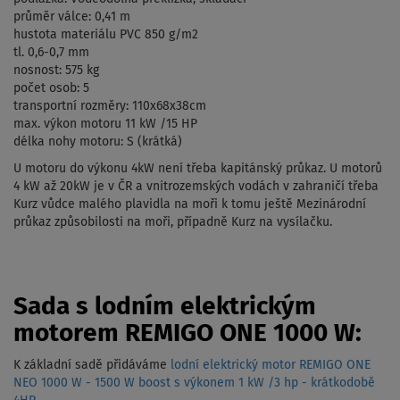
průměr válce: 0,41 m
hustota materiálu PVC 850 g/m2
tl. 0,6-0,7 mm
nosnost: 575 kg
počet osob: 5
transportní rozměry: 110x68x38cm
max. výkon motoru 11 kW /15 HP
délka nohy motoru: S (krátká)
U motoru do výkonu 4kW není třeba kapitánský průkaz. U motorů
4 kW až 20kW je v ČR a vnitrozemských vodách v zahraničí třeba
Kurz vůdce malého plavidla na moři k tomu ještě Mezinárodní
průkaz způsobilosti na moři, případně Kurz na vysílačku.
Sada s lodním elektrickým
motorem REMIGO ONE 1000 W:
K základní sadě přidáváme
lodní elektrický motor REMIGO ONE
NEO 1000 W - 1500 W boost s výkonem 1 kW /3 hp - krátkodobě