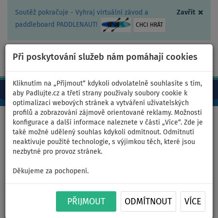
×
Soutěž pokračuje - Vyhraj virtuální závod a
Zavřít
paddleboard PADDLENAUT!
CHCI HRÁT
Při poskytování služeb nám pomáhají cookies
+420 467 409 090
0ks
CZ/Kč
Kliknutím na „Přijmout“ kdykoli odvolatelně souhlasíte s tím,
aby Padlujte.cz a třetí strany používaly soubory cookie k
optimalizaci webových stránek a vytváření uživatelských
profilů a zobrazování zájmově orientované reklamy. Možnosti
Domů
>
Čluny a motory
konfigurace a další informace naleznete v části „Více“. Zde je
také možné udělený souhlas kdykoli odmítnout. Odmítnutí
neaktivuje použité technologie, s výjimkou těch, které jsou
nezbytné pro provoz stránek.
Člun GLADIATOR LIGHT
Děkujeme za pochopení.
AK320WF green - nafukovací
člun s dřevěnou podlahou -
PŘIJMOUT
ODMÍTNOUT
VÍCE