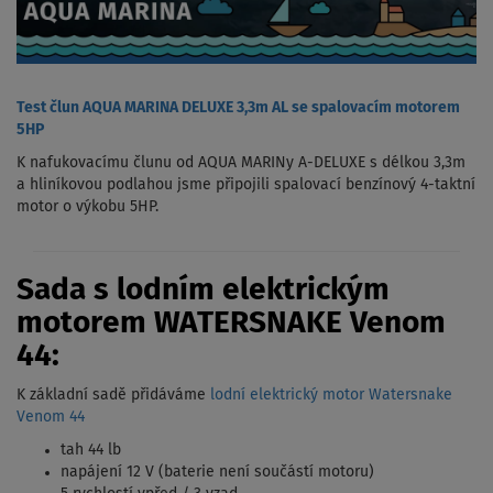
Test člun AQUA MARINA DELUXE 3,3m AL se spalovacím motorem
5HP
K nafukovacímu člunu od AQUA MARINy A-DELUXE s délkou 3,3m
a hliníkovou podlahou jsme připojili spalovací benzínový 4-taktní
motor o výkobu 5HP.
Sada s lodním elektrickým
motorem WATERSNAKE Venom
44:
K základní sadě přidáváme
lodní elektrický motor Watersnake
Venom 44
tah 44 lb
napájení 12 V (baterie není součástí motoru)