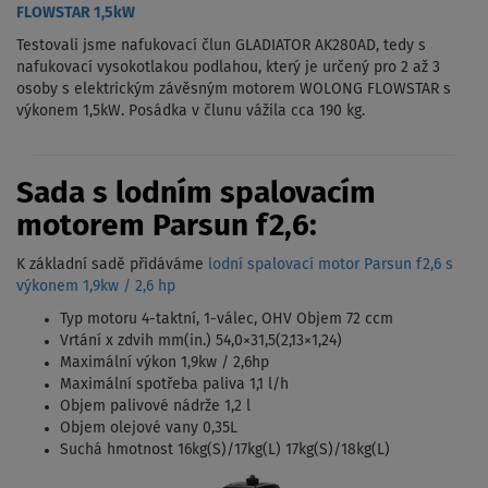
FLOWSTAR 1,5kW
Testovali jsme nafukovací člun GLADIATOR AK280AD, tedy s
nafukovací vysokotlakou podlahou, který je určený pro 2 až 3
osoby s elektrickým závěsným motorem WOLONG FLOWSTAR s
výkonem 1,5kW. Posádka v člunu vážila cca 190 kg.
Sada s lodním spalovacím
motorem Parsun f2,6:
K základní sadě přidáváme
lodní spalovací motor Parsun f2,6 s
výkonem 1,9kw / 2,6 hp
Typ motoru 4-taktní, 1-válec, OHV Objem 72 ccm
Vrtání x zdvih mm(in.) 54,0×31,5(2,13×1,24)
Maximální výkon 1,9kw / 2,6hp
Maximální spotřeba paliva 1,1 l/h
Objem palivové nádrže 1,2 l
Objem olejové vany 0,35L
Suchá hmotnost 16kg(S)/17kg(L) 17kg(S)/18kg(L)