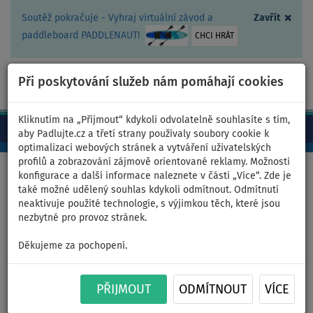
×
Soutěž pokračuje - Vyhraj virtuální závod a
Zavřít
paddleboard PADDLENAUT!
CHCI HRÁT
Při poskytování služeb nám pomáhají cookies
+420 467 409 090
0ks
CZ/Kč
Kliknutím na „Přijmout“ kdykoli odvolatelně souhlasíte s tím,
aby Padlujte.cz a třetí strany používaly soubory cookie k
optimalizaci webových stránek a vytváření uživatelských
profilů a zobrazování zájmově orientované reklamy. Možnosti
Domů
>
Pádla
>
Dětská
konfigurace a další informace naleznete v části „Více“. Zde je
také možné udělený souhlas kdykoli odmítnout. Odmítnutí
neaktivuje použité technologie, s výjimkou těch, které jsou
nezbytné pro provoz stránek.
Pádlo Lozen Kid 3 dětské pro
Děkujeme za pochopení.
paddleboard
PŘIJMOUT
ODMÍTNOUT
VÍCE
Previous
Nex