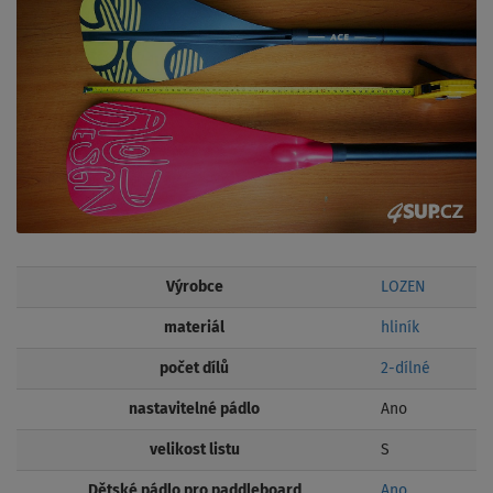
Výrobce
LOZEN
materiál
hliník
počet dílů
2-dílné
nastavitelné pádlo
Ano
velikost listu
S
Dětské pádlo pro paddleboard
Ano