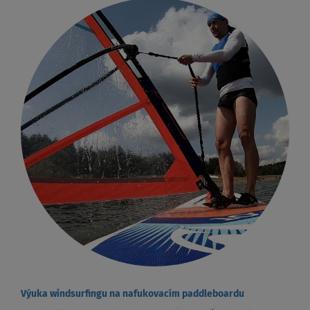
Výuka windsurfingu na nafukovacím paddleboardu