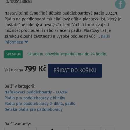
ID: 12351388688
Nastavitelné dvoudílné dětské paddleboardové pádlo LOZEN.
Pádlo na paddleboard má hliníkový dřík a plastový list, který je
dostatečně odolný a pevný zároveň. Vrchní trubka zajistí
možnost prodloužení nebo zkrácení pádla. Plastový list je
zárukou dlouhé životnosti a vysoké odolnosti vůči…
Další
informace
Skladem, obvykle expedujeme do 24 hodin.
SKLADEM
799 Kč
Vaše cena
Další v kategorii:
Nafukovací paddleboardy - LOZEN
Pádla pro paddleboardy z hliníku
Pádla pro paddleboardy 2-dílná, pádlo
Dětská pádla pro paddleboardy
Další varianty: