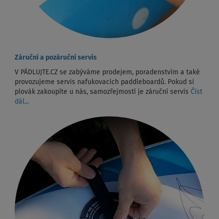
Záruční a pozáruční servis
V PÁDLUJTE.CZ se zabýváme prodejem, poradenstvím a také
provozujeme servis nafukovacích paddleboardů. Pokud si
plovák zakoupíte u nás, samozřejmostí je záruční servis
Číst
dál...