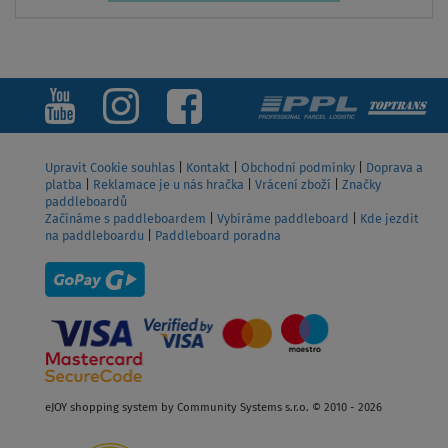
Upravit Cookie souhlas
|
Kontakt
|
Obchodní podmínky
|
Doprava a
platba
|
Reklamace je u nás hračka
|
Vrácení zboží
|
Značky
paddleboardů
Začínáme s paddleboardem
|
Vybíráme paddleboard
|
Kde jezdit
na paddleboardu
|
Paddleboard poradna
eJOY shopping system by Community Systems s.r.o. © 2010 - 2026