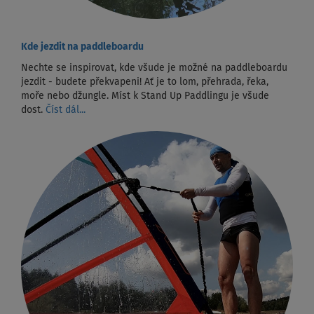
Kde jezdit na paddleboardu
Nechte se inspirovat, kde všude je možné na paddleboardu
jezdit - budete překvapeni! Ať je to lom, přehrada, řeka,
moře nebo džungle. Míst k Stand Up Paddlingu je všude
dost.
Číst dál...