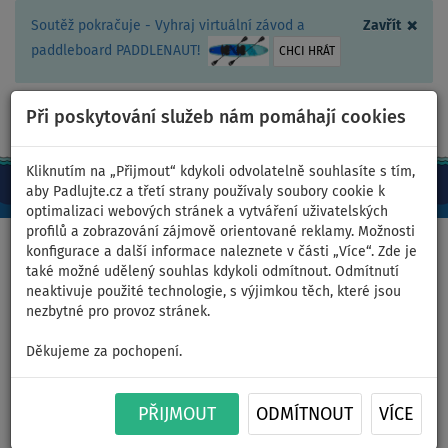
×
Soutěž pokračuje - Vyhraj virtuální závod a
Zavřít
paddleboard PADDLENAUT!
CHCI HRÁT
Při poskytování služeb nám pomáhají cookies
+420 467 409 090
0ks
CZ/Kč
Kliknutím na „Přijmout“ kdykoli odvolatelně souhlasíte s tím,
aby Padlujte.cz a třetí strany používaly soubory cookie k
optimalizaci webových stránek a vytváření uživatelských
profilů a zobrazování zájmově orientované reklamy. Možnosti
Domů
>
Oblečení
>
Neoprény
konfigurace a další informace naleznete v části „Více“. Zde je
také možné udělený souhlas kdykoli odmítnout. Odmítnutí
neaktivuje použité technologie, s výjimkou těch, které jsou
nezbytné pro provoz stránek.
Neoprenové dámské kalhoty
Děkujeme za pochopení.
Prolimit Wmns SUP Neo Pants
AIRMAX 1.5MM - velikost: XXL
PŘIJMOUT
ODMÍTNOUT
VÍCE