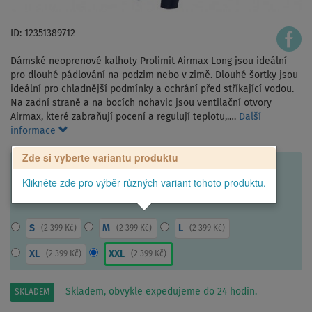
ID: 12351389712
Dámské neoprenové kalhoty Prolimit Airmax Long jsou ideální
pro dlouhé pádlování na podzim nebo v zimě. Dlouhé šortky jsou
ideální pro chladnější podmínky a ochrání před stříkající vodou.
Na zadní straně a na bocích nohavic jsou ventilační otvory
Airmax, které zabraňují pocení a regulují teplotu,.…
Další
informace
Zde si vyberte variantu produktu
Klikněte zde pro výběr různých variant tohoto produktu.
S
M
L
(
2 399 Kč
)
(
2 399 Kč
)
(
2 399 Kč
)
XL
XXL
(
2 399 Kč
)
(
2 399 Kč
)
Skladem, obvykle expedujeme do 24 hodin.
SKLADEM