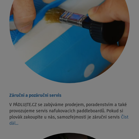
Záruční a pozáruční servis
V PÁDLUJTE.CZ se zabýváme prodejem, poradenstvím a také
provozujeme servis nafukovacích paddleboardů. Pokud si
plovák zakoupíte u nás, samozřejmostí je záruční servis
Číst
dál...