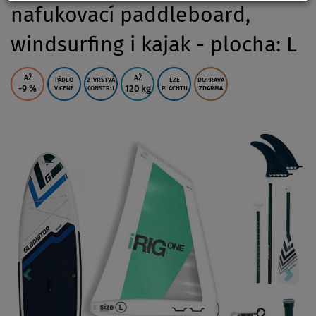
nafukovací paddleboard,
windsurfing i kajak - plocha: L
AŽ
AŽ
PÁDLO
2-VRSTVÁ
LZE
DOPRAVA
-9
%
120 kg
V CENĚ
KONSTRU.
PLACHTU
ZDARMA
Previous
Nex