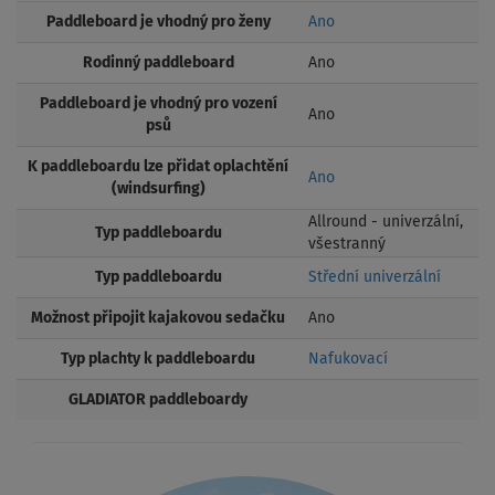
Paddleboard je vhodný pro ženy
Ano
Rodinný paddleboard
Ano
Paddleboard je vhodný pro vození
Ano
psů
K paddleboardu lze přidat oplachtění
Ano
(windsurfing)
Allround - univerzální,
Typ paddleboardu
všestranný
Typ paddleboardu
Střední univerzální
Možnost připojit kajakovou sedačku
Ano
Typ plachty k paddleboardu
Nafukovací
GLADIATOR paddleboardy