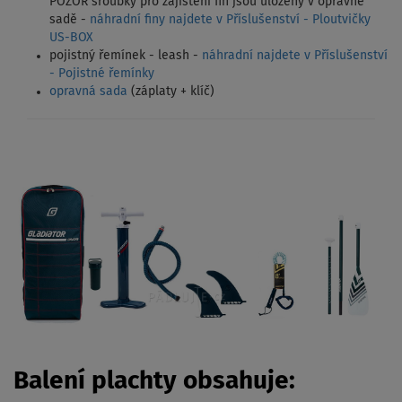
POZOR šroubky pro zajištění fin jsou uloženy v opravné
sadě -
náhradní finy najdete v Příslušenství - Ploutvičky
US-BOX
pojistný řemínek - leash -
náhradní najdete v Příslušenství
- Pojistné řemínky
opravná sada
(záplaty + klíč)
Balení plachty obsahuje: