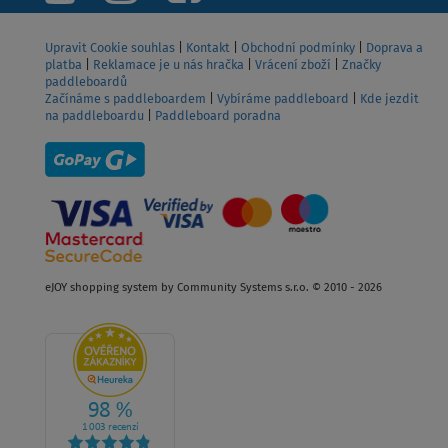
Upravit Cookie souhlas
|
Kontakt
|
Obchodní podmínky
|
Doprava a
platba
|
Reklamace je u nás hračka
|
Vrácení zboží
|
Značky
paddleboardů
Začínáme s paddleboardem
|
Vybíráme paddleboard
|
Kde jezdit
na paddleboardu
|
Paddleboard poradna
eJOY shopping system by Community Systems s.r.o. © 2010 - 2026