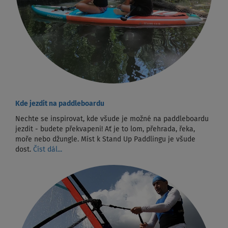
Kde jezdit na paddleboardu
Nechte se inspirovat, kde všude je možné na paddleboardu
jezdit - budete překvapeni! Ať je to lom, přehrada, řeka,
moře nebo džungle. Míst k Stand Up Paddlingu je všude
dost.
Číst dál...