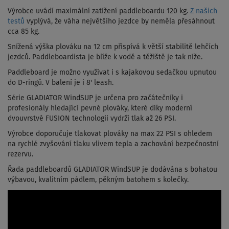
Výrobce uvádí maximální zatížení paddleboardu 120 kg.
Z našich
testů
vyplývá, že váha největšího jezdce by neměla přesáhnout
cca 85 kg.
Snížená výška plováku na 12 cm přispívá k větší stabilitě lehčích
jezdců. Paddleboardista je blíže k vodě a těžiště je tak níže.
Paddleboard je možno využívat i s kajakovou sedačkou upnutou
do D-ringů. V balení je i 8' leash.
Série GLADIATOR WindSUP je určena pro začátečníky i
profesionály hledající pevné plováky, které díky moderní
dvouvrstvé FUSION technologii vydrží tlak až 26 PSI.
Výrobce doporučuje tlakovat plováky na max 22 PSI s ohledem
na rychlé zvyšování tlaku vlivem tepla a zachování bezpečnostní
rezervu.
Řada paddleboardů GLADIATOR WindSUP je dodávána s bohatou
výbavou, kvalitním pádlem, pěkným batohem s kolečky.