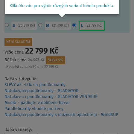
Klikněte zde pro výběr různých variant tohoto produktu.
S
M
L
(
20 399 Kč
)
(
21 499 Kč
)
(
22 799 Kč
)
NENÍ SKLADEM
22 799 Kč
Vaše cena
Běžná cena
24 997 Kč
SLEVA 9%
Nejnižší cena za 30 dní:
22 799 Kč
Další v kategorii:
SLEVY až -45% na paddleboardy
Nafukovací paddleboardy - GLADIATOR
Nafukovací paddleboardy - GLADIATOR WINDSUP
Modrá - pádlujte v oblíbené barvě
Paddleboardy vhodné pro ženy
Nafukovací paddleboardy s možností oplachtění - WindSUP
Další varianty: