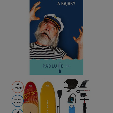
SKLADEM
Pádlo RIDEWAVE Sea-disturbing Com
nastavitelné pro paddleboard i 
1 349 Kč
ZOBRAZIT