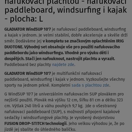
nafukovací plachtou - nafukovací
paddleboard, windsurfing i kajak
- plocha: L
GLADIATOR WindSUP 10'7
je nafukovací paddleboard, windsurfing
a kajak v jednom.
Je velmi stabilní, dobře akceleruje a skvěle drží
směr. Dodáváme jej
v kompletu se značkovým oplachtěním IRIG
DUOTONE. Výhodný set obsahuje vše pro použití nafukovacího
paddlebordu jako windsurfingu.
Vhodné pro výuku dětí i
dospělých.
Stačí jen nafouknout, nastrojit plachtu a vyrazit.
Paddleboard bez plachty
najdete zde
.
GLADIATOR WindSUP 10'7
je multifunkční nafukovací
paddleboard, windsurfing i kajak v jednom. Vyzkoušejte všechny
sporty na jednom prkně.
Kompletní
sada s plachtou zde
.
G WindSUP 10'7 je univerzálním nafukovacím SUP plovákem pro
nejširší použití. Plovák má výšku 12 cm, šířku 81 cm a délku 323
cm. Výtlak 240 litrů a váhu pouhých 9,7 kg. Jde o všestranný
nafukovací paddleboard (SUP), s možností připojení kajakové
sedačky i windsurfungové plachty. Je vyrobený dvojvrstvou
FUSION DROP-STITCH technologií
. Jeho velkou výhodou je, že po
jízdě jej sbalíte do úhledného balíčku.