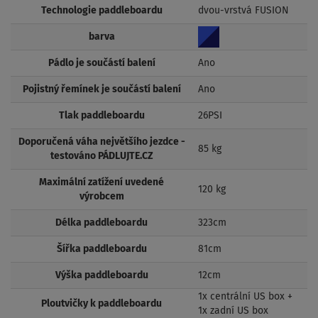
Technologie paddleboardu
dvou-vrstvá FUSION
barva
Pádlo je součástí balení
Ano
Pojistný řemínek je součástí balení
Ano
Tlak paddleboardu
26PSI
Doporučená váha největšího jezdce -
85 kg
testováno PÁDLUJTE.CZ
Maximální zatížení uvedené
120 kg
výrobcem
Délka paddleboardu
323cm
Šířka paddleboardu
81cm
Výška paddleboardu
12cm
1x centrální US box +
Ploutvičky k paddleboardu
1x zadní US box