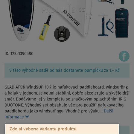
ID: 12351390580
V této výhodné sadě od nás dostanete pumpičku za 1,- Kč
GLADIATOR WindSUP 10'7 je nafukovací paddleboard, windsurfing
a kajak v jednom. Je velmi stabilní, dobře akceleruje a skvěle drží
směr. Dodáváme jej v kompletu se značkovým oplachtěním IRIG
DUOTONE. Výhodný set obsahuje vše pro použití nafukovacího
paddlebordu jako windsurfingu. Vhodné pro výuku…
Další
informace
Zde si vyberte variantu produktu