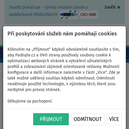
×
Soutěž pokračuje - Vyhraj virtuální závod a
Zavřít
paddleboard PADDLENAUT!
CHCI HRÁT
Při poskytování služeb nám pomáhají cookies
+420 467 409 090
0ks
CZ/Kč
Kliknutím na „Přijmout“ kdykoli odvolatelně souhlasíte s tím,
aby Padlujte.cz a třetí strany používaly soubory cookie k
optimalizaci webových stránek a vytváření uživatelských
profilů a zobrazování zájmově orientované reklamy. Možnosti
Domů
>
Nafukovací paddleboardy
>
Střední univerzální
konfigurace a další informace naleznete v části „Více“. Zde je
také možné udělený souhlas kdykoli odmítnout. Odmítnutí
neaktivuje použité technologie, s výjimkou těch, které jsou
nezbytné pro provoz stránek.
Paddleboard GLADIATOR
Děkujeme za pochopení.
WindSUP 10'7 komplet s
PŘIJMOUT
ODMÍTNOUT
VÍCE
nafukovací plachtou -