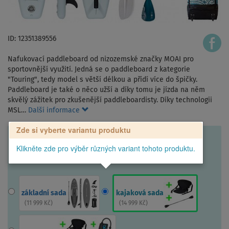
ID: 12351389556
Nafukovací paddleboard od nizozemské značky MOAI pro
sportovnější využití. Jedná se o paddleboard z kategorie
"Touring", tedy model s větší délkou a přídí více do špičky.
Paddleboard je také o něco užší a díky tomu je jízda na něm
skvělý zážitek pro zkušenější paddleboardisty. Díky technologii
MSL…
Další informace
Zde si vyberte variantu produktu
Klikněte zde pro výběr různých variant tohoto produktu.
základní sada
kajaková sada
(
11 999 Kč
)
(
14 999 Kč
)