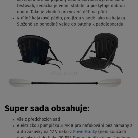
testovali, sedačka je velmi stabilní a poskytuje dobrou
oporu. Také je vhodná pro vození dětí na přídi
4-dílné kajakové pádlo, pro jízdu v sedě jako na kajaku.
Složené se pohodlně vejde do batohu k paddleboardu
Super sada obsahuje:
vše z předchozích sad
elektrickou pumpičku STAR 8 pro nafukování bez námahy z
auto zásuvky na 12 V nebo z
PowerBanky
(není součástí
dodávky) až do tlaku 20 PSI. Pumpa je díky dvou-činnému