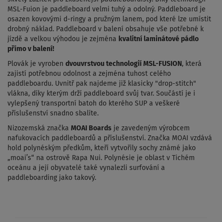
MSL-Fuion je paddleboard velmi tuhý a odolný. Paddleboard je
osazen kovovými d-ringy a pružným lanem, pod které lze umístit
drobný náklad. Paddleboard v balení obsahuje vše potřebné k
jízdě a velkou výhodou je zejména
kvalitní laminátové pádlo
přímo v balení!
Plovák je vyroben
dvouvrstvou technologií MSL-FUSION
, která
zajistí potřebnou odolnost a zejména tuhost celého
paddleboardu. Uvnitř pak najdeme již klasicky "drop-stitch"
vlákna, díky kterým drží paddleboard svůj tvar. Součástí je i
vylepšený transportní batoh do kterého SUP a veškeré
příslušenství snadno sbalíte.
Nizozemská značka
MOAI Boards
je zavedeným výrobcem
nafukovacích paddleboardů a příslušenství. Značka MOAI vzdává
hold polynéským předkům, kteří vytvořily sochy známé jako
„moai’s“ na ostrově Rapa Nui. Polynésie je oblast v Tichém
oceánu a její obyvatelé také vynalezli surfování a
paddleboarding jako takový.