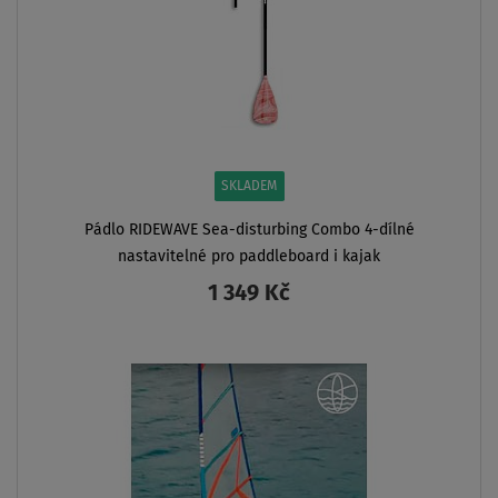
AŽ
- 12
%
PÁDLO
V CENĚ