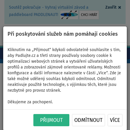
×
Soutěž pokračuje - Vyhraj virtuální závod a
Zavřít
paddleboard PADDLENAUT!
CHCI HRÁT
Při poskytování služeb nám pomáhají cookies
+420 467 409 090
0ks
CZ/Kč
Kliknutím na „Přijmout“ kdykoli odvolatelně souhlasíte s tím,
aby Padlujte.cz a třetí strany používaly soubory cookie k
optimalizaci webových stránek a vytváření uživatelských
profilů a zobrazování zájmově orientované reklamy. Možnosti
Domů
>
Nafukovací paddleboardy
>
TOURING
konfigurace a další informace naleznete v části „Více“. Zde je
také možné udělený souhlas kdykoli odmítnout. Odmítnutí
neaktivuje použité technologie, s výjimkou těch, které jsou
nezbytné pro provoz stránek.
Paddleboard MOAI Touring
Děkujeme za pochopení.
12'6 - nafukovací paddleboard
- varianta: kajaková sada
PŘIJMOUT
ODMÍTNOUT
VÍCE