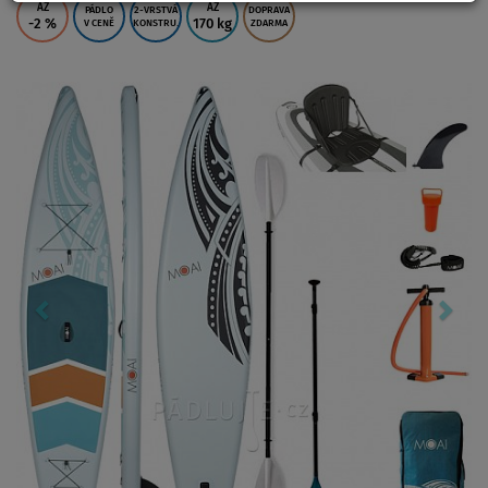
AŽ
AŽ
PÁDLO
2-VRSTVÁ
DOPRAVA
-2
%
170 kg
V CENĚ
KONSTRU.
ZDARMA
Previous
Nex