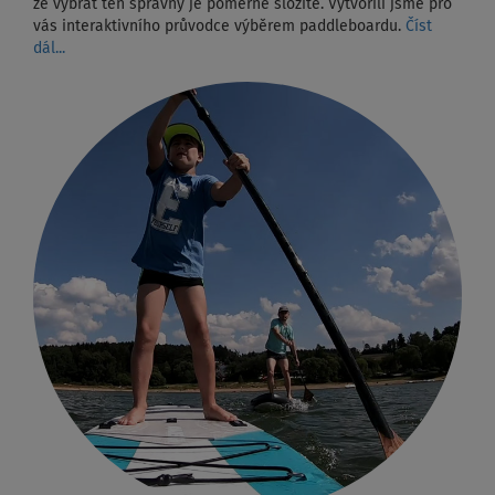
že vybrat ten správný je poměrně složité. Vytvořili jsme pro
vás interaktivního průvodce výběrem paddleboardu.
Číst
dál...