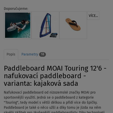
Doporučujeme:
VÍCE...
Popis
Parametry
18
Paddleboard MOAI Touring 12'6 -
nafukovací paddleboard -
varianta: kajaková sada
Nafukovací paddleboard od nizozemské značky MOAI pro
sportovnější využití. Jedná se o paddleboard z kategorie
"Touring", tedy model s větší délkou a přídí více do špičky.
Paddleboard je také o něco užší a díky tomu je jízda na něm
skvělý zážitek pro zkušenější paddleboardisty. Díky technologii