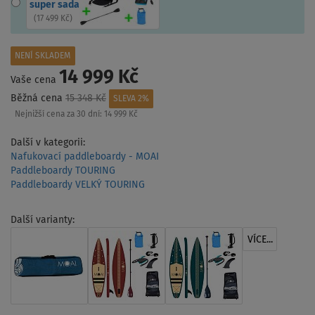
super sada
(
17 499 Kč
)
NENÍ SKLADEM
14 999 Kč
Vaše cena
Běžná cena
15 348 Kč
SLEVA 2%
Nejnižší cena za 30 dní:
14 999 Kč
Další v kategorii:
Nafukovací paddleboardy - MOAI
Paddleboardy TOURING
Paddleboardy VELKÝ TOURING
Další varianty:
VÍCE...