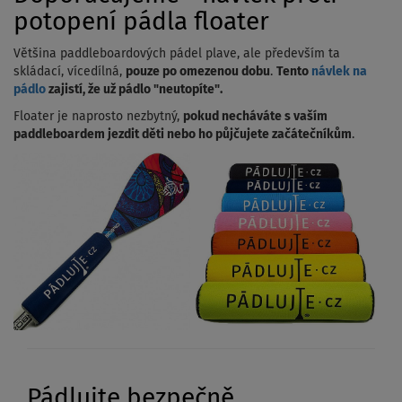
potopení pádla floater
Většina paddleboardových pádel plave, ale především ta
skládací, vícedílná,
pouze po omezenou dobu
.
Tento
návlek na
pádlo
zajistí, že už pádlo "neutopíte".
Floater je naprosto nezbytný,
pokud necháváte s vaším
paddleboardem jezdit děti nebo ho půjčujete začátečníkům
.
Pádlujte bezpečně