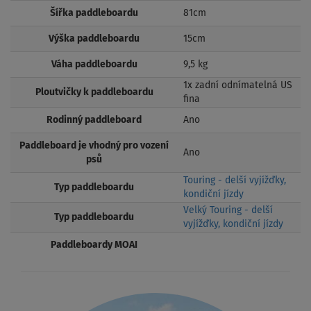
Šířka paddleboardu
81cm
Výška paddleboardu
15cm
Váha paddleboardu
9,5 kg
1x zadní odnímatelná US
Ploutvičky k paddleboardu
fina
Rodinný paddleboard
Ano
Paddleboard je vhodný pro vození
Ano
psů
Touring - delší vyjížďky,
Typ paddleboardu
kondiční jízdy
Velký Touring - delší
Typ paddleboardu
vyjížďky, kondiční jízdy
Paddleboardy MOAI