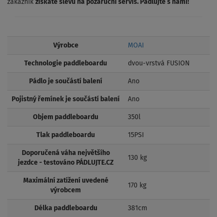
zákazník
získáte slevu na pozáruční servis. Pádlujte s námi!
Výrobce
MOAI
Technologie paddleboardu
dvou-vrstvá FUSION
Pádlo je součástí balení
Ano
Pojistný řemínek je součástí balení
Ano
Objem paddleboardu
350l
Tlak paddleboardu
15PSI
Doporučená váha největšího
130 kg
jezdce - testováno PÁDLUJTE.CZ
Maximální zatížení uvedené
170 kg
výrobcem
Délka paddleboardu
381cm