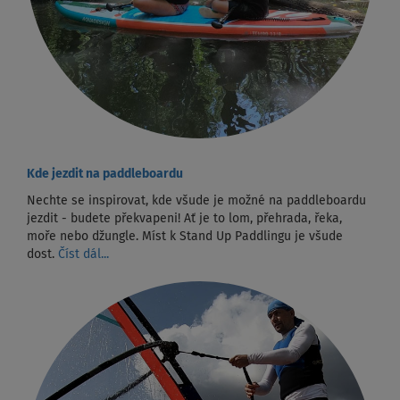
Kde jezdit na paddleboardu
Nechte se inspirovat, kde všude je možné na paddleboardu
jezdit - budete překvapeni! Ať je to lom, přehrada, řeka,
moře nebo džungle. Míst k Stand Up Paddlingu je všude
dost.
Číst dál...