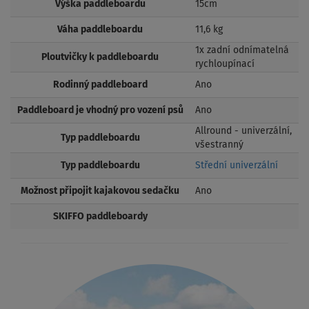
Výška paddleboardu
15cm
Váha paddleboardu
11,6 kg
1x zadní odnímatelná
Ploutvičky k paddleboardu
rychloupínací
Rodinný paddleboard
Ano
Paddleboard je vhodný pro vození psů
Ano
Allround - univerzální,
Typ paddleboardu
všestranný
Typ paddleboardu
Střední univerzální
Možnost připojit kajakovou sedačku
Ano
SKIFFO paddleboardy