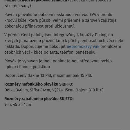
možné uchytit kajakovou sedačku
(sedačka není součástí
základní sady).
Povrch plováku je potažen nášlapnou vrstvou EVA v profilu
krodýlí kůže, která působí velmi příjemně a zároveň zajišťuje
dokonalou přilnavost proti uklouznutí.
V přední části paluby jsou integrovány 4 kroužky D-ring, do
kterých je nataženo pružné lano k přichycení osobních věcí nebo
nákladu. Doporučujeme dokoupit
nepromokavý vak
pro uložení
osobních věcí - klíče od auta, telefon, peněženku.
Plovák je vybaven jednou odnímatelnou středovou, rychlo-
upínací finou s pojistkou.
Doporučený tlak je 13 PSI, maximum pak 15 PSI.
Rozměry nafouklého plováku SKIFFO:
Délka 340cm, Šířka 84cm, Výška 15cm, Objem 310 litrů
Rozměry zabaleného plováku SKIFFO:
90 x 45 x 24cm