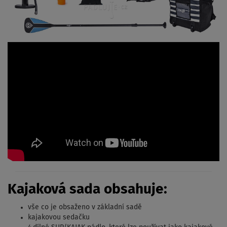
Kajaková sada obsahuje:
vše co je obsaženo v základní sadě
kajakovou sedačku