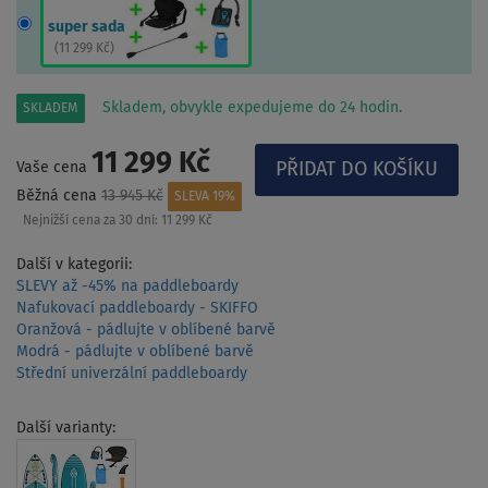
super sada
(
11 299 Kč
)
Skladem, obvykle expedujeme do 24 hodin.
SKLADEM
11 299 Kč
Vaše cena
Běžná cena
13 945 Kč
SLEVA 19%
Nejnižší cena za 30 dní:
11 299 Kč
Další v kategorii:
SLEVY až -45% na paddleboardy
Nafukovací paddleboardy - SKIFFO
Oranžová - pádlujte v oblíbené barvě
Modrá - pádlujte v oblíbené barvě
Střední univerzální paddleboardy
Další varianty: