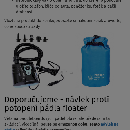
nepromokavý vak o objemu 10 litrů, do kterého pohodlně
uložíte telefon, klíče od auta, peněženku, foťák a další
drobnosti.
Vložte si produkt do košíku, zobrazte si nákupní košík a uvidíte,
co je součástí sady
Doporučujeme - návlek proti
potopení pádla floater
Většina paddleboardových pádel plave, ale především ta
skládací, vícedílná,
pouze po omezenou dobu
.
Tento
návlek na