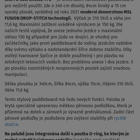
pro nejširší použití. Jde o 340 cm dlouhý, 84cm široký a 15 cm
vysoký plovák, vyráběný od roku 2021
moderní dvouvrstvou MSL
FUSION DROP-STITCH technologií.
Výtlak je 310 litrů a váha jen
11,6 kg. Maximální zatížení uváděné výrobcem je 150 kg. Dle
našich testů vyplývá, že uveze jednoho jezdce s maximální
váhou 130 kg případně pro jízdu ve dvojici. Je vhodný pro
začátečníky, jako první paddleboard do rodiny. Jezdcům nabídne
díky svému výtlaku a nadstandardní šířce dobrou stabilitu. Díky
ostřeji tvarované špičce je dobře použitelný i pro plavbu na
zvlněných tekoucích vodách. Bez problému unese i dva jezdce. 5
po plováku rozmístěných neoprenových poutek zajistí snadnou
manipulaci.
Délka plováku je 340cm, šířka 84cm, výška 15cm. Objem 310 litrů.
Váha 11,6 kg.
Tento stylový paddleboard má řadu nových funkcí. Paluba je
krytá speciálně upravenou měkkou pěnovou podložkou, která je
příjemná na dotek a zároveň je výrazně protiskluzová. Zadní část
pěnové podložky je podložena pro zvýšení stability při
rychlé
otočce
.
Na palubě jsou integrována další 4 poutka D-ring, ke kterým je