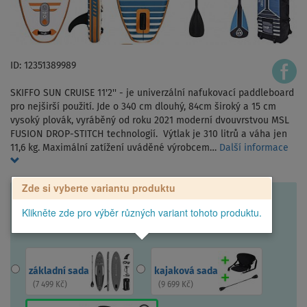
ID: 12351389989
SKIFFO SUN CRUISE 11'2'' - je univerzální nafukovací paddleboard
pro nejširší použití. Jde o 340 cm dlouhý, 84cm široký a 15 cm
vysoký plovák, vyráběný od roku 2021 moderní dvouvrstvou MSL
FUSION DROP-STITCH technologií. Výtlak je 310 litrů a váha jen
11,6 kg. Maximální zatížení uváděné výrobcem…
Další informace
Zde si vyberte variantu produktu
Klikněte zde pro výběr různých variant tohoto produktu.
základní sada
kajaková sada
(
7 499 Kč
)
(
9 699 Kč
)