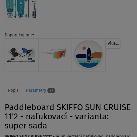
Doporučujeme:
VÍCE...
Popis
Parametry
23
Paddleboard SKIFFO SUN CRUISE
11'2 - nafukovací - varianta:
super sada
SKIFFO SUN CRUISE 11'2'' -
je univerzální nafukovací paddleboard