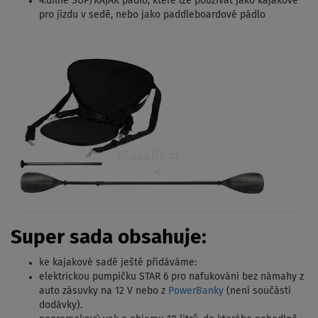
4.dílné SUP/KAJAK pádlo, které lze používat jako kajakové
pro jízdu v sedě, nebo jako paddleboardové pádlo
Super sada obsahuje:
ke kajakové sadě ještě přidáváme:
elektrickou pumpičku STAR 6 pro nafukování bez námahy z
auto zásuvky na 12 V nebo z
PowerBanky
(není součástí
dodávky).