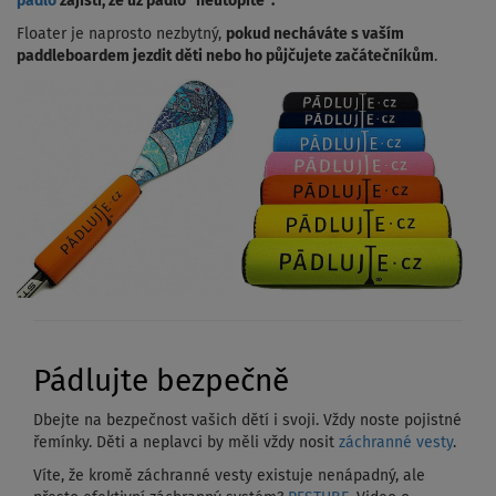
pádlo
zajistí, že už pádlo "neutopíte".
Floater je naprosto nezbytný,
pokud necháváte s vaším
paddleboardem jezdit děti nebo ho půjčujete začátečníkům
.
Pádlujte bezpečně
Dbejte na bezpečnost vašich dětí i svoji. Vždy noste pojistné
řemínky. Děti a neplavci by měli vždy nosit
záchranné vesty
.
Víte, že kromě záchranné vesty existuje nenápadný, ale