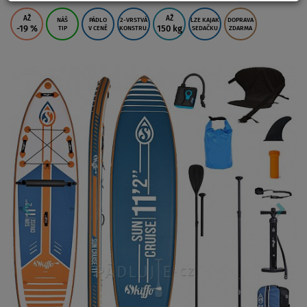
AŽ
AŽ
NÁŠ
PÁDLO
2-VRSTVÁ
LZE KAJAK
DOPRAVA
-19
%
150 kg
TIP
V CENĚ
KONSTRU.
SEDAČKU
ZDARMA
Previous
Nex