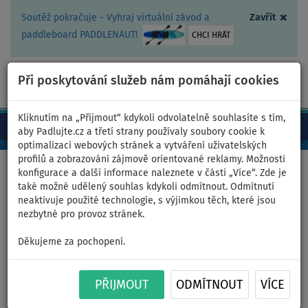
×
Soutěž pokračuje - Vyhraj virtuální závod a
Zavřít
paddleboard PADDLENAUT!
CHCI HRÁT
Při poskytování služeb nám pomáhají cookies
+420 467 409 090
0ks
CZ/Kč
Kliknutím na „Přijmout“ kdykoli odvolatelně souhlasíte s tím,
aby Padlujte.cz a třetí strany používaly soubory cookie k
optimalizaci webových stránek a vytváření uživatelských
profilů a zobrazování zájmově orientované reklamy. Možnosti
Domů
>
Nafukovací paddleboardy
>
Střední univerzální
konfigurace a další informace naleznete v části „Více“. Zde je
také možné udělený souhlas kdykoli odmítnout. Odmítnutí
neaktivuje použité technologie, s výjimkou těch, které jsou
nezbytné pro provoz stránek.
Paddleboard SKIFFO SUN
Děkujeme za pochopení.
CRUISE 11'2 - nafukovací -
PŘIJMOUT
ODMÍTNOUT
VÍCE
varianta: super sada