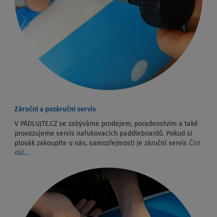
Záruční a pozáruční servis
V PÁDLUJTE.CZ se zabýváme prodejem, poradenstvím a také
provozujeme servis nafukovacích paddleboardů. Pokud si
plovák zakoupíte u nás, samozřejmostí je záruční servis
Číst
dál...