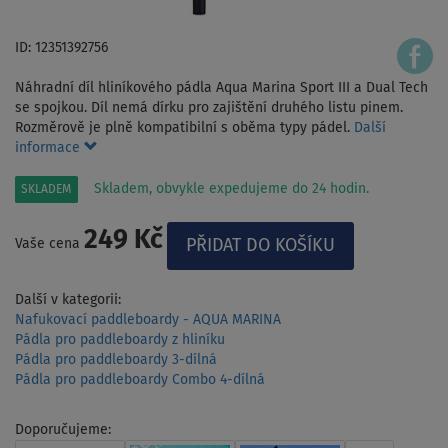
ID: 12351392756
Náhradní díl hliníkového pádla Aqua Marina Sport III a Dual Tech
se spojkou. Díl nemá dírku pro zajištění druhého listu pinem.
Rozměrově je plně kompatibilní s oběma typy pádel.
Další
informace
Skladem, obvykle expedujeme do 24 hodin.
SKLADEM
249 Kč
Vaše cena
Další v kategorii:
Nafukovací paddleboardy - AQUA MARINA
Pádla pro paddleboardy z hliníku
Pádla pro paddleboardy 3-dílná
Pádla pro paddleboardy Combo 4-dílná
Doporučujeme: