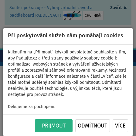
×
Soutěž pokračuje - Vyhraj virtuální závod a
Zavřít
paddleboard PADDLENAUT!
CHCI HRÁT
Při poskytování služeb nám pomáhají cookies
+420 467 409 090
0ks
CZ/Kč
Kliknutím na „Přijmout“ kdykoli odvolatelně souhlasíte s tím,
aby Padlujte.cz a třetí strany používaly soubory cookie k
optimalizaci webových stránek a vytváření uživatelských
profilů a zobrazování zájmově orientované reklamy. Možnosti
Domů
>
Pádla
>
Combo 4-dílná
konfigurace a další informace naleznete v části „Více“. Zde je
také možné udělený souhlas kdykoli odmítnout. Odmítnutí
neaktivuje použité technologie, s výjimkou těch, které jsou
nezbytné pro provoz stránek.
Střední díl pádla AQUA
Děkujeme za pochopení.
MARINA Sport III a Dualtech
se spojkou
PŘIJMOUT
ODMÍTNOUT
VÍCE