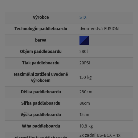
Výrobce
STX
Technologie paddleboardu
dvou-vrstvá FUSION
barva
Objem paddleboardu
280l
Tlak paddleboardu
20PSI
Maximální zatížení uvedené
150 kg
výrobcem
Délka paddleboardu
280cm
Šířka paddleboardu
86cm
Výška paddleboardu
15cm
Váha paddleboardu
10,8 kg
2x zadní US-BOX + 1x