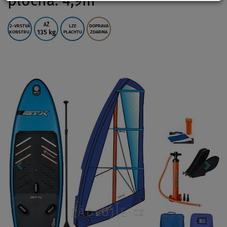
plocha: 4,9m
AŽ
2-VRSTVÁ
LZE
DOPRAVA
135 kg
KONSTRU.
PLACHTU
ZDARMA
Previous
Nex