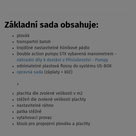
Základní sada obsahuje:
plovák
transportní batoh
trojdílné nastavitelné hliníkové pádlo
Double action pumpu STX vybavená manometrem -
náhradní díly k dostání v Příslušenství - Pumpy
odnímatelné plastová flosny do systému US-BOX
opravná sada
(záplaty + klíč)
+
plachta dle zvolené velikosti v m2
stěžeň dle zvolené velikosti plachty
nastavitelné ráhno
patka stěžně
vytahovací provaz
kloub pro propojení plováku a plachty