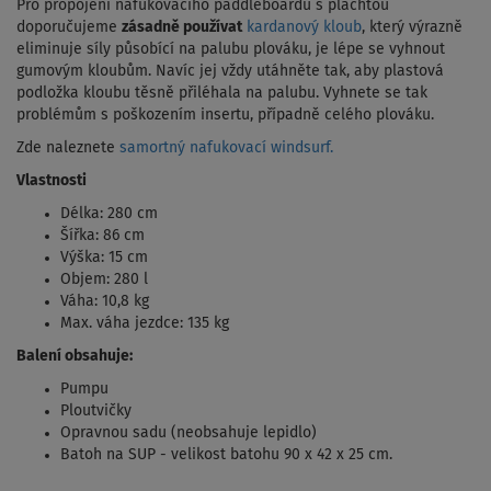
Pro propojení nafukovacího paddleboardu s plachtou
doporučujeme
zásadně používat
kardanový kloub
, který výrazně
eliminuje síly působící na palubu plováku, je lépe se vyhnout
gumovým kloubům. Navíc jej vždy utáhněte tak, aby plastová
podložka kloubu těsně přiléhala na palubu. Vyhnete se tak
problémům s poškozením insertu, případně celého plováku.
Zde naleznete
samortný nafukovací windsurf.
Vlastnosti
Délka: 280 cm
Šířka: 86 cm
Výška: 15 cm
Objem: 280 l
Váha: 10,8 kg
Max. váha jezdce: 135 kg
Balení obsahuje:
Pumpu
Ploutvičky
Opravnou sadu (neobsahuje lepidlo)
Batoh na SUP - v
elikost batohu 90 x 42 x 25 cm.