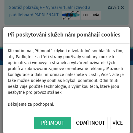
×
Soutěž pokračuje - Vyhraj virtuální závod a
Zavřít
paddleboard PADDLENAUT!
CHCI HRÁT
Při poskytování služeb nám pomáhají cookies
+420 467 409 090
0ks
CZ/Kč
Kliknutím na „Přijmout“ kdykoli odvolatelně souhlasíte s tím,
aby Padlujte.cz a třetí strany používaly soubory cookie k
optimalizaci webových stránek a vytváření uživatelských
profilů a zobrazování zájmově orientované reklamy. Možnosti
Domů
>
Nafukovací paddleboardy
>
WindSUP
konfigurace a další informace naleznete v části „Více“. Zde je
také možné udělený souhlas kdykoli odmítnout. Odmítnutí
neaktivuje použité technologie, s výjimkou těch, které jsou
nezbytné pro provoz stránek.
Windsurfing STX iWindsurf WS
Děkujeme za pochopení.
280 RS komplet s plachtou -
nafukovací windsurfing -
PŘIJMOUT
ODMÍTNOUT
VÍCE