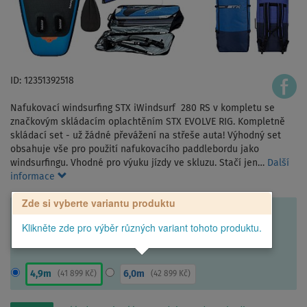
ID: 12351392518
Nafukovací windsurfing STX iWindsurf 280 RS v kompletu se
značkovým skládacím oplachtěním STX EVOLVE RIG. Kompletně
skládací set - už žádné převážení na střeše auta! Výhodný set
obsahuje vše pro použití nafukovacího paddlebordu jako
windsurfingu. Vhodné pro výuku jízdy ve skluzu. Stačí jen…
Další
informace
Zde si vyberte variantu produktu
Klikněte zde pro výběr různých variant tohoto produktu.
4,9m
6,0m
(
41 899 Kč
)
(
42 899 Kč
)