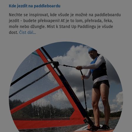
Kde jezdit na paddleboardu
Nechte se inspirovat, kde všude je možné na paddleboardu
jezdit - budete překvapeni! Ať je to lom, přehrada, řeka,
moře nebo džungle. Míst k Stand Up Paddlingu je všude
dost.
Číst dál...