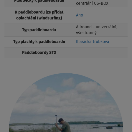
Ploutvičky k paddleboardu
centrální US-BOX
K paddleboardu lze přidat
Ano
oplachtění (windsurfing)
Allround - univerzální,
Typ paddleboardu
všestranný
Typ plachty k paddleboardu
Klasická trubková
Paddleboardy STX