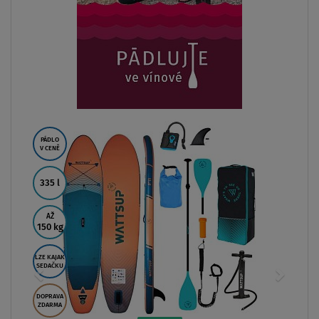
PÁDLO
V CENĚ
335 l
AŽ
150 kg
LZE KAJAK
SEDAČKU
DOPRAVA
ZDARMA