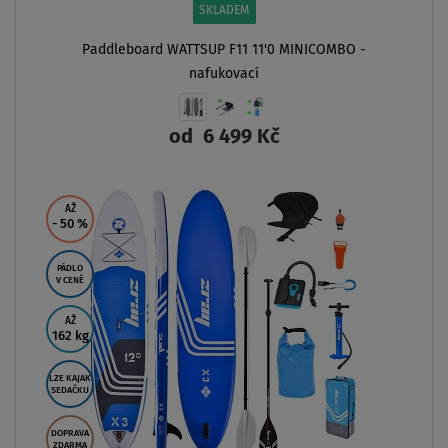
SKLADEM
Paddleboard WATTSUP F11 11'0 MINICOMBO -
nafukovací
od
6 499 Kč
ZOBRAZIT
AŽ
- 50
%
PÁDLO
V CENĚ
AŽ
162 kg
LZE KAJAK
SEDAČKU
DOPRAVA
ZDARMA