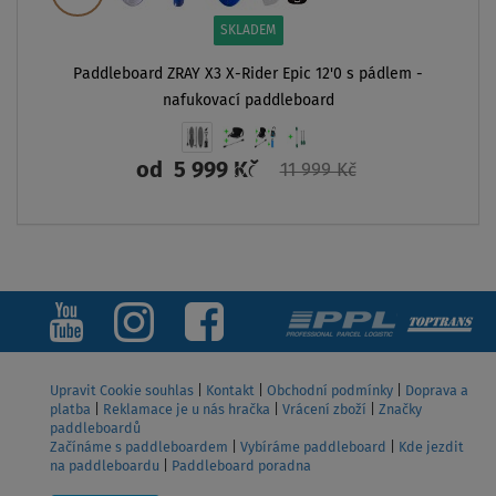
SKLADEM
Paddleboard ZRAY X3 X-Rider Epic 12'0 s pádlem -
nafukovací paddleboard
od
5 999 Kč
11 999 Kč
ZOBRAZIT
Upravit Cookie souhlas
|
Kontakt
|
Obchodní podmínky
|
Doprava a
platba
|
Reklamace je u nás hračka
|
Vrácení zboží
|
Značky
paddleboardů
Začínáme s paddleboardem
|
Vybíráme paddleboard
|
Kde jezdit
na paddleboardu
|
Paddleboard poradna