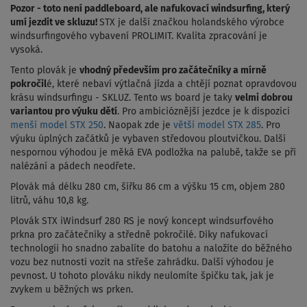
Pozor - toto není paddleboard, ale nafukovací windsurfing, který
umí jezdit ve skluzu!
STX je další značkou holandského výrobce
windsurfingového vybavení PROLIMIT. Kvalita zpracování je
vysoká.
Tento plovák je
vhodný především pro začátečníky a mírně
pokročil
é, které nebaví výtlačná jízda a chtějí poznat opravdovou
krásu windsurfingu - SKLUZ. Tento ws board je taky
velmi dobrou
variantou pro výuku dětí
. Pro ambicióznější jezdce je k dispozici
menší model STX 250
. Naopak zde je
větší model STX 285
. Pro
výuku úplných začátků je vybaven středovou ploutvičkou. Další
nespornou výhodou je měká EVA podložka na palubě, takže se při
nalézání a pádech neodřete.
Plovák má délku 280 cm, šířku 86 cm a výšku 15 cm, objem 280
litrů, váhu 10,8 kg.
Plovák STX iWindsurf 280 RS je nový koncept windsurfového
prkna pro začátečníky a středně pokročilé. Díky nafukovací
technologii ho snadno zabalíte do batohu a naložíte do běžného
vozu bez nutnosti vozit na střeše zahrádku. Další výhodou je
pevnost.
U tohoto plováku nikdy neulomíte špičku tak, jak je
zvykem u běžných ws prken.