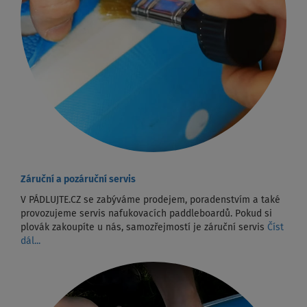
Záruční a pozáruční servis
V PÁDLUJTE.CZ se zabýváme prodejem, poradenstvím a také
provozujeme servis nafukovacích paddleboardů. Pokud si
plovák zakoupíte u nás, samozřejmostí je záruční servis
Číst
dál...