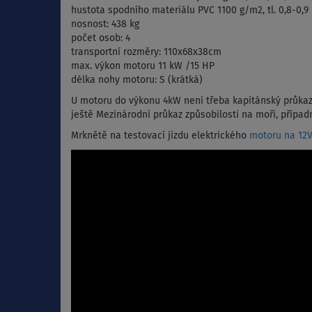
hustota spodního materiálu PVC 1100 g/m2, tl. 0,8-0,
nosnost: 438 kg
počet osob: 4
transportní rozměry: 110x68x38cm
max. výkon motoru 11 kW /15 HP
délka nohy motoru: S (krátká)
U motoru do výkonu 4kW není třeba kapitánský průkaz
ještě Mezinárodní průkaz způsobilosti na moři, případ
Mrknětě na testovací jízdu elektrického
motoru na 12