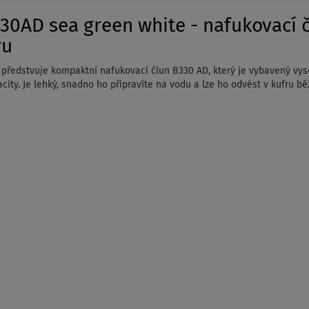
0AD sea green white - nafukovací č
ru
ři předstvuje kompaktní nafukovací člun B330 AD, který je vybavený vy
pacity. Je lehký, snadno ho připravíte na vodu a lze ho odvést v kufru 