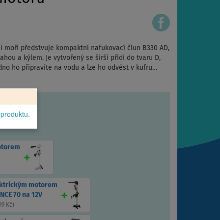
 i moři předstvuje kompaktní nafukovací člun B330 AD,
hou a kýlem. Je vytvořený se širší přídí do tvaru D,
adno ho připravíte na vodu a lze ho odvést v kufru…
 produktu.
otorem
ektrickým motorem
NCE 70 na 12V
99 Kč
)