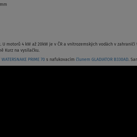
9 mm
. U motorů 4 kW až 20kW je v ČR a vnitrozemských vodách v zahraničí 
ně Kurz na vysílačku.
V WATERSNAKE PRIME 70
s nafukovacím
člunem GLADIATOR B330AD
. Sa