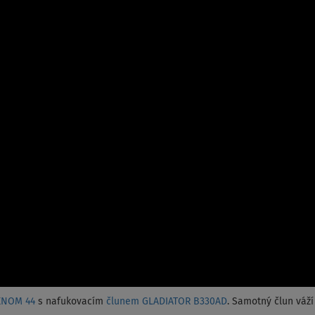
ENOM 44
s nafukovacím
člunem GLADIATOR B330AD
. Samotný člun váží 