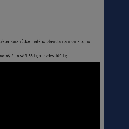
třeba Kurz vůdce malého plavidla na moři k tomu
motný člun váží 55 kg a jezdev 100 kg.