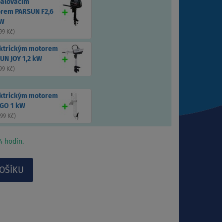
palovacím
rem PARSUN F2,6
kW
99 Kč
)
ektrickým motorem
UN JOY 1,2 kW
99 Kč
)
ektrickým motorem
GO 1 kW
899 Kč
)
 hodin.