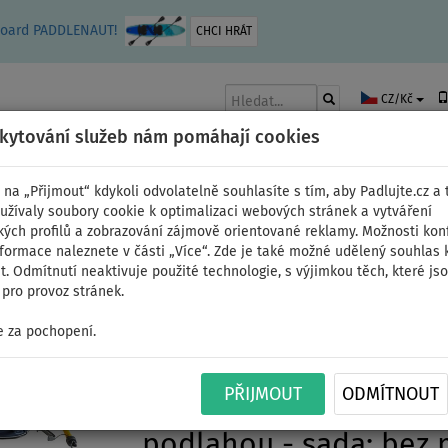
leboard PADDLENAUT!
CHCI HRÁT
CZ/Kč
skytování služeb nám pomáhají cookies
 na „Přijmout“ kdykoli odvolatelně souhlasíte s tím, aby Padlujte.cz a t
užívaly soubory cookie k optimalizaci webových stránek a vytváření
kých profilů a zobrazování zájmově orientované reklamy. Možnosti kon
AKY
ČLUNY A MOTORY
PÁDLA
PLACHTY
OBLEČENÍ
PŘÍSLUŠE
nformace naleznete v části „Více“. Zde je také možné udělený souhlas 
. Odmítnutí neaktivuje použité technologie, s výjimkou těch, které js
pro provoz stránek.
 za pochopení.
Člun GLADIATOR CLASS
PŘIJMOUT
ODMÍTNOUT
white - nafukovací člu
podlahou - sada: bez