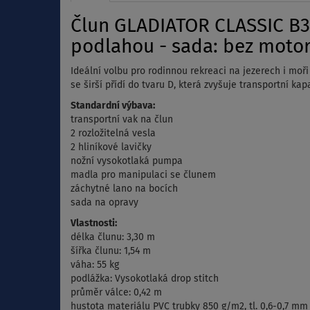
Člun GLADIATOR CLASSIC B33
podlahou - sada: bez moto
Ideální volbu pro rodinnou rekreaci na jezerech i mo
se širší přídí do tvaru D, která zvyšuje transportní ka
Standardní výbava:
transportní vak na člun
2 rozložitelná vesla
2 hliníkové lavičky
nožní vysokotlaká pumpa
madla pro manipulaci se člunem
záchytné lano na bocích
sada na opravy
Vlastnosti:
délka člunu: 3,30 m
šířka člunu: 1,54 m
váha: 55 kg
podlážka: Vysokotlaká drop stitch
průměr válce: 0,42 m
hustota materiálu PVC trubky 850 g/m2, tl. 0,6-0,7 mm