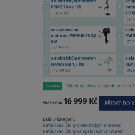
s elektrickým motorem
se s
PRIME 70 na 12V
moto
1,9 
(
31 599 Kč
)
(
33 9
se spalovacím
s el
motorem PARSUN F5 3,6
PARS
kW
(
70 3
(
40 799 Kč
)
s elektrickým motorem
s el
FLOWSTAR 1,5 kW
REMI
(
48 999 Kč
)
(
84 
Skladem, obvykle expedujeme do 24
SKLADEM
16 999 Kč
Vaše cena
Další v kategorii:
Nafukovací čluny s elektrickým motorem
Nafukovací čluny se spalovacím motorem