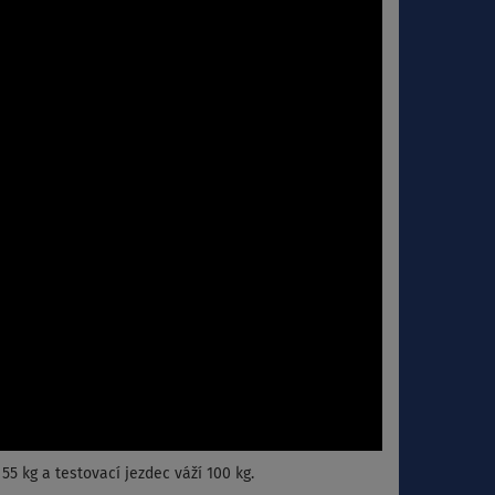
55 kg a testovací jezdec váží 100 kg.