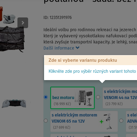
ID: 12351391976
Ideální volbu pro rodinnou rekreaci na jezerech
který je vybavený vysokotlakou nafukovací podla
která zvyšuje transportní kapacity. Je lehký, sn
Další informace
Zde si vyberte variantu produktu
Klikněte zde pro výběr různých variant tohoto
s elektrickým m
bez motoru
VENOM 44 na 12V
(
16 999 Kč
)
(
23 799 Kč
)
s elektrickým motorem
s el
VENOM 65 na 12V
ADVA
(
27 699 Kč
)
(
31 5