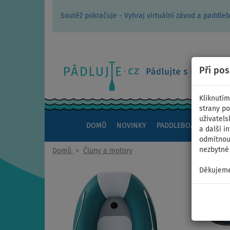
Soutěž pokračuje - Vyhraj virtuální závod a padd
Při po
Kliknutím
strany po
uživatels
DOMŮ
NOVINKY
PADDLEBOARDY
KAJ
a další i
odmítnout
nezbytné 
Domů
>
Čluny a motory
Děkujeme