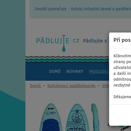
Soutěž pokračuje - Vyhraj virtuální závod a padd
Při po
Kliknutím
strany po
uživatels
DOMŮ
NOVINKY
PADDLEBOARDY
KAJ
a další i
odmítnout
nezbytné 
Domů
>
Nafukovací paddleboardy
>
Střední univerz
Děkujeme