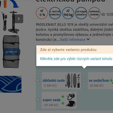
AŽ
AŽ
2-VRSTVÁ
LZE KAJAK
DOPRAVA
ID: 123
-3
%
150 kg
KONSTRU.
SEDAČKU
ZDARMA
PADDLENAUT JELLO 10'8 je skvělý univerzální na
jezdce. Vyniká skvělou stabilitou, dobrými jízd
bohatou a promyšlenou výbavou a jedinečným d
konstrukci je…
Další informace
Zde si vyberte variantu produktu
Klikněte zde pro výběr různých variant tohoto
základní sada
se sedačkou
(
7 699 Kč
)
(
8 598 Kč
)
super sada
(
10 499 Kč
)