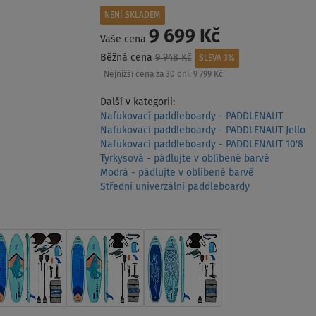
NENÍ SKLADEM
9 699 Kč
Vaše cena
Běžná cena
9 948 Kč
SLEVA 3%
Nejnižší cena za 30 dní:
9 799 Kč
Další v kategorii:
Nafukovací paddleboardy - PADDLENAUT
Nafukovací paddleboardy - PADDLENAUT Jello
Nafukovací paddleboardy - PADDLENAUT 10'8
Tyrkysová - pádlujte v oblíbené barvě
Modrá - pádlujte v oblíbené barvě
Střední univerzální paddleboardy