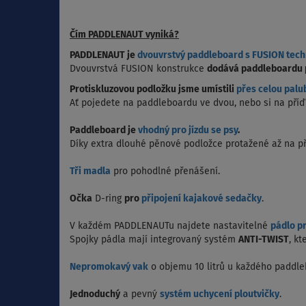
Čím PADDLENAUT vyniká?
PADDLENAUT je
dvouvrstvý paddleboard s FUSION tech
Dvouvrstvá FUSION konstrukce
dodává paddleboardu 
Protiskluzovou podložku jsme umístili
přes celou palu
Ať pojedete na paddleboardu ve dvou, nebo si na příď
Paddleboard je
vhodný pro jízdu se psy
.
Díky extra dlouhé pěnové podložce protažené až na př
Tři madla
pro pohodlné přenášení.
Očka
D-ring
pro
připojení kajakové sedačky
.
V každém PADDLENAUTu najdete nastavitelné
pádlo pr
Spojky pádla mají integrovaný systém
ANTI-TWIST
, kt
Nepromokavý vak
o objemu 10 litrů u každého paddl
Jednoduchý
a pevný
systém uchycení ploutvičky
.