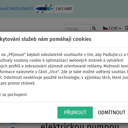
leboard PADDLENAUT!
CHCI HRÁT
CZ/Kč
skytování služeb nám pomáhají cookies
 na „Přijmout“ kdykoli odvolatelně souhlasíte s tím, aby Padlujte.cz a t
užívaly soubory cookie k optimalizaci webových stránek a vytváření
kých profilů a zobrazování zájmově orientované reklamy. Možnosti kon
AKY
ČLUNY A MOTORY
PÁDLA
PLACHTY
OBLEČENÍ
PŘÍSLUŠE
nformace naleznete v části „Více“. Zde je také možné udělený souhlas 
. Odmítnutí neaktivuje použité technologie, s výjimkou těch, které js
pro provoz stránek.
ální
 za pochopení.
Paddleboard PADDLENA
PŘIJMOUT
ODMÍTNOUT
MINICOMBO 2026 - nafu
elektrickou pumpou