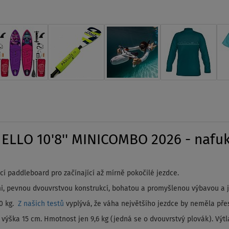
LO 10'8'' MINICOMBO 2026 - nafukov
í paddleboard pro začínající až mírně pokočilé jezdce.
stmi, pevnou dvouvrstvou konstrukcí, bohatou a promyšlenou výbavou a
50 kg.
Z našich testů
vyplývá, že váha největšího jezdce by neměla pře
výška 15 cm. Hmotnost jen 9,6 kg (jedná se o dvouvrstvý plovák). Výtla