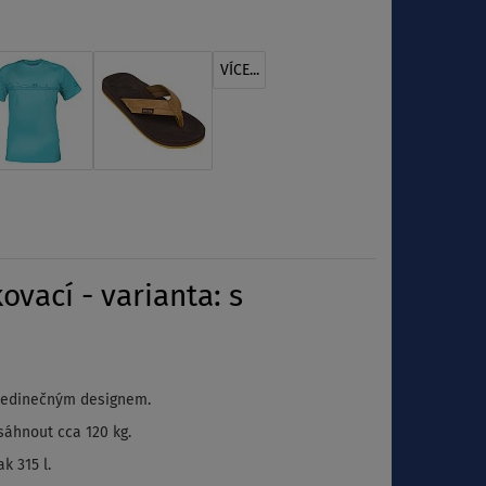
VÍCE...
ací - varianta: s
 jedinečným designem.
sáhnout cca 120 kg.
k 315 l.