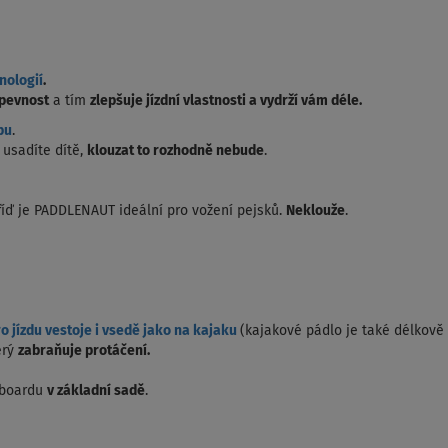
nologií
.
pevnost
a tím
zlepšuje jízdní vlastnosti a
vydrží vám déle
.
bu
.
 usadíte dítě,
klouzat to rozhodně nebude
.
íď je PADDLENAUT ideální pro vožení pejsků.
Neklouže
.
o jízdu vestoje i vsedě jako na kajaku
(kajakové pádlo je také délkově 
erý
zabraňuje protáčení.
eboardu
v základní sadě
.