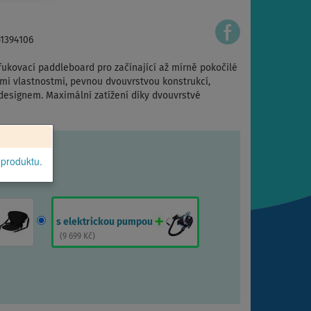
51394106
fukovací paddleboard pro začínající až mírně pokočilé
ními vlastnostmi, pevnou dvouvrstvou konstrukcí,
esignem. Maximální zatížení díky dvouvrstvé
 produktu.
s elektrickou pumpou
(
9 699 Kč
)