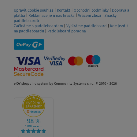
Upravit Cookie souhlas
|
Kontakt
|
Obchodní podmínky
|
Doprava a
platba
|
Reklamace je u nás hračka
|
Vrácení zboží
|
Značky
paddleboardů
Začínáme s paddleboardem
|
Vybíráme paddleboard
|
Kde jezdit
na paddleboardu
|
Paddleboard poradna
eJOY shopping system by Community Systems s.r.o. © 2010 - 2026