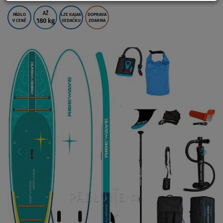
AŽ
PÁDLO
LZE KAJAK
DOPRAVA
180 kg
V CENĚ
SEDAČKU
ZDARMA
Previous
Nex