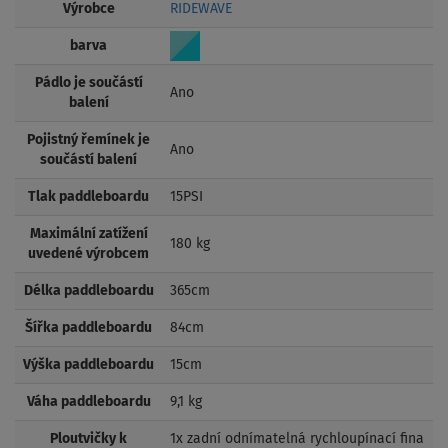
Výrobce
RIDEWAVE
barva
Pádlo je součástí
Ano
balení
Pojistný řemínek je
Ano
součástí balení
Tlak paddleboardu
15PSI
Maximální zatížení
180 kg
uvedené výrobcem
Délka paddleboardu
365cm
Šířka paddleboardu
84cm
Výška paddleboardu
15cm
Váha paddleboardu
9,1 kg
Ploutvičky k
1x zadní odnímatelná rychloupínací fina