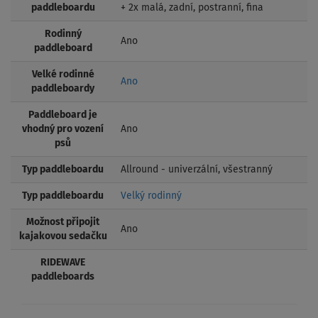
paddleboardu
+ 2x malá, zadní, postranní, fina
Rodinný
Ano
paddleboard
Velké rodinné
Ano
paddleboardy
Paddleboard je
vhodný pro vození
Ano
psů
Typ paddleboardu
Allround - univerzální, všestranný
Typ paddleboardu
Velký rodinný
Možnost připojit
Ano
kajakovou sedačku
RIDEWAVE
paddleboards