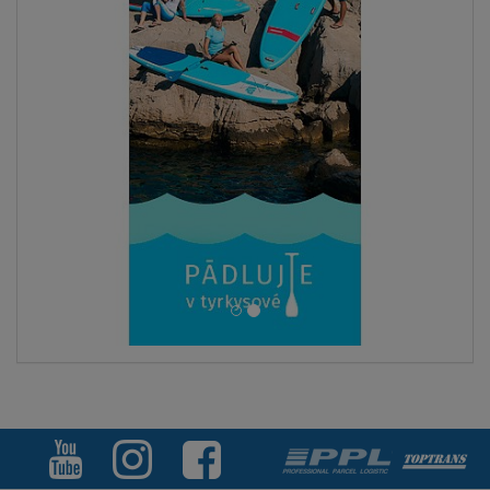
V CENĚ
2-VRSTVÁ
KONSTRU.
AŽ
110 kg
LZE KAJAK
SEDAČKU
SKLADEM
DOPRAVA
ZDARMA
Paddleboard SKIFFO SUN CRUISE 10'2 - nafukovací
od
5 999 Kč
9 499 Kč
ZOBRAZIT