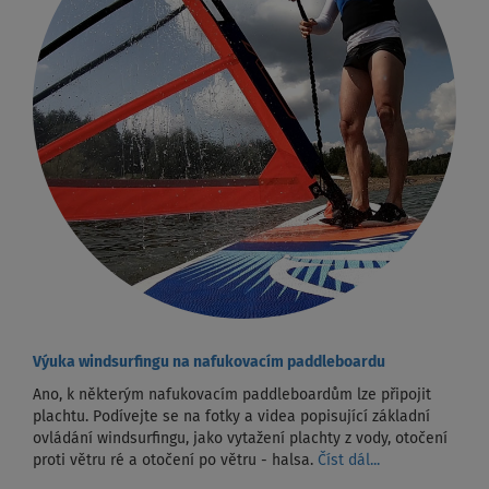
Výuka windsurfingu na nafukovacím paddleboardu
Ano, k některým nafukovacím paddleboardům lze připojit
plachtu. Podívejte se na fotky a videa popisující základní
ovládání windsurfingu, jako vytažení plachty z vody, otočení
proti větru ré a otočení po větru - halsa.
Číst dál...