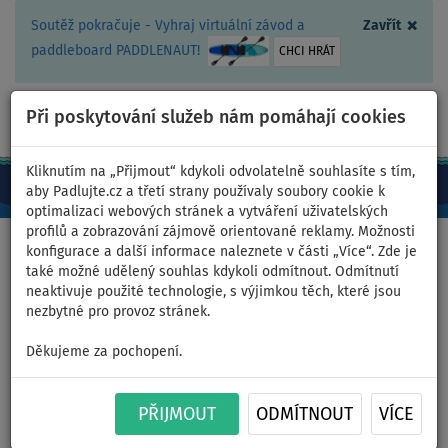
×
Soutěž pokračuje - Vyhraj virtuální závod a
Zavřít
paddleboard PADDLENAUT!
CHCI HRÁT
Při poskytování služeb nám pomáhají cookies
+420 467 409 090
0ks
CZ/Kč
Kliknutím na „Přijmout“ kdykoli odvolatelně souhlasíte s tím,
aby Padlujte.cz a třetí strany používaly soubory cookie k
optimalizaci webových stránek a vytváření uživatelských
profilů a zobrazování zájmově orientované reklamy. Možnosti
Domů
>
Nafukovací paddleboardy
>
Velké rodinné
konfigurace a další informace naleznete v části „Více“. Zde je
také možné udělený souhlas kdykoli odmítnout. Odmítnutí
neaktivuje použité technologie, s výjimkou těch, které jsou
nezbytné pro provoz stránek.
Paddleboard RIDEWAVE
Děkujeme za pochopení.
Romantic 12'0 - nafukovací -
PŘIJMOUT
ODMÍTNOUT
VÍCE
varianta: startovací sada