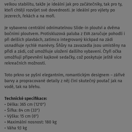
velkou stabilitu, takže je ideální jak pro začátečníky, tak pro ty,
kteří chtějí rozvíjet své dovednosti. Je ideální pro výlety po
jezerech, řekách a na moři.
Je vybaveno centrální odnímatelnou Slide-in ploutví a dvěma
bočními ploutvem. Protiskluzová paluba z EVA zaručuje pohodlí i
při delších plavbách, zatímco integrovaný kickpad na zádi
usnadňuje rychlé manévry. Šňůry na zavazadla jsou umístěny na
přídi a zádi, což umožňuje uložení dalšího vybavení. Čtyři očka
umožňují připevnění kajkové sedačky, což poskytuje ještě více
rekreačních možností.
Toto prkno se pyšní elegantním, romantickým designem – zářivé
barvy a propracované detaily z něj činí skutečný poutač jak na
vodě, tak na břehu.
Technické specifikace:
• Délka: 365 cm (12'0")
• Šířka: 84 cm (33")
• Výška: 15 cm (6")
• Maximální nosnost: 180 kg
• Váha 9,1 kg