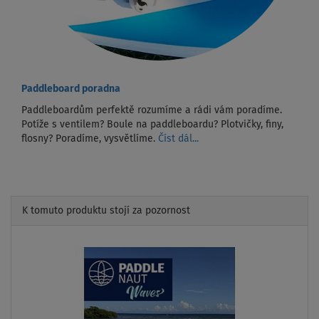
Paddleboard poradna
Paddleboardům perfektě rozumíme a rádi vám poradíme.
Potíže s ventilem? Boule na paddleboardu? Plotvičky, finy,
flosny? Poradíme, vysvětlíme.
Číst dál...
K tomuto produktu stojí za pozornost
Previous
Next
AŽ
- 31
%
PÁDLO