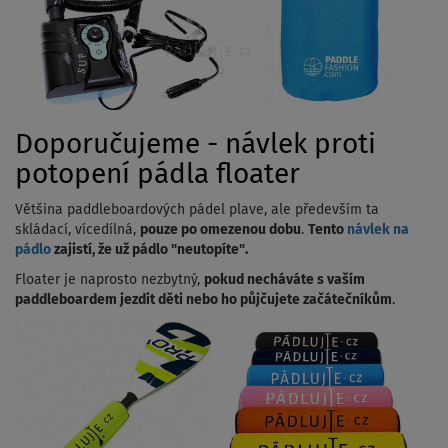
Doporučujeme - návlek proti
potopení pádla floater
Většina paddleboardových pádel plave, ale především ta
skládací, vícedílná,
pouze po omezenou dobu
.
Tento
návlek na
pádlo
zajistí, že už pádlo "neutopíte".
Floater je naprosto nezbytný,
pokud necháváte s vaším
paddleboardem jezdit děti nebo ho půjčujete začátečníkům
.