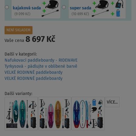
kajaková sada
super sada
(
9 099 Kč
)
(
10 699 Kč
)
NENÍ SKLADEM
8 697 Kč
Vaše cena
Další v kategorii:
Nafukovací paddleboardy - RIDEWAVE
Tyrkysová - pádlujte v oblíbené barvě
VELKÉ RODINNÉ paddleboardy
VELKÉ RODINNÉ paddleboardy
Další varianty:
VÍCE...