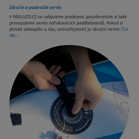
Záruční a pozáruční servis
V PÁDLUJTE.CZ se zabýváme prodejem, poradenstvím a také
provozujeme servis nafukovacích paddleboardů. Pokud si
plovák zakoupíte u nás, samozřejmostí je záruční servis
Číst
dál...