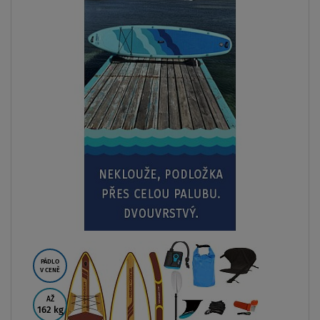
V CENĚ
AŽ
140 kg
LZE KAJAK
SEDAČKU
DOPRAVA
ZDARMA
SKLADEM
Paddleboard AQUA MARINA VAPOR 10'4 aqua splash
2026 - nafukovací
od
5 199 Kč
7 499 Kč
ZOBRAZIT