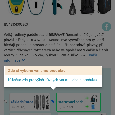
ID: 12351393263
Velký rodinný paddleboard RIDEWAVE Romantic 12'0 je njvětší
plovák z řady RIDEWAVE All-Round. Byo vytvořeno pro ty, kteří
hledají pohodlí a prostor a chtějí si užít pohodové plavby, při
větších tělesných rozměrech nebo ve společnosti dalších členů
rodiny.. S délkou 365 cm, výškou 15 cm a šířkou 84…
Další
informace
Zde si vyberte variantu produktu
Klikněte zde pro výběr různých variant tohoto produktu.
základní sada
startovací sada
(
6 999 Kč
)
(
8 697 Kč
)