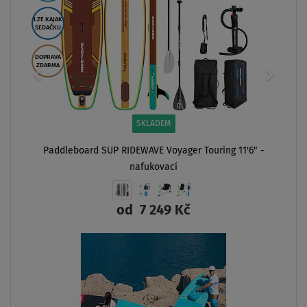
'6" -
AŽ
- 37
%
PÁDLO