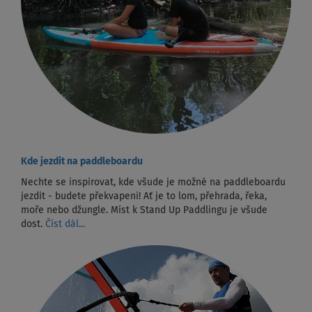
Kde jezdit na paddleboardu
Nechte se inspirovat, kde všude je možné na paddleboardu
jezdit - budete překvapeni! Ať je to lom, přehrada, řeka,
moře nebo džungle. Míst k Stand Up Paddlingu je všude
dost.
Číst dál...