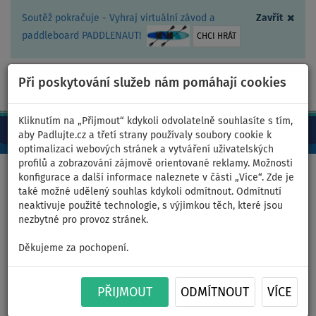
×
Soutěž pokračuje - Vyhraj virtuální závod a
Zavřít
paddleboard PADDLENAUT!
CHCI HRÁT
Při poskytování služeb nám pomáhají cookies
+420 467 409 090
0ks
CZ/Kč
Kliknutím na „Přijmout“ kdykoli odvolatelně souhlasíte s tím,
aby Padlujte.cz a třetí strany používaly soubory cookie k
optimalizaci webových stránek a vytváření uživatelských
profilů a zobrazování zájmově orientované reklamy. Možnosti
Domů
>
Nafukovací paddleboardy
>
WindSUP
konfigurace a další informace naleznete v části „Více“. Zde je
také možné udělený souhlas kdykoli odmítnout. Odmítnutí
neaktivuje použité technologie, s výjimkou těch, které jsou
nezbytné pro provoz stránek.
Paddleboard STX WindSUP
Děkujeme za pochopení.
Hybrid Tourer 11'
TEAL/ORANGE komplet s
PŘIJMOUT
ODMÍTNOUT
VÍCE