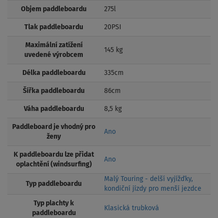
Objem paddleboardu
275l
Tlak paddleboardu
20PSI
Maximální zatížení
145 kg
uvedené výrobcem
Délka paddleboardu
335cm
Šířka paddleboardu
86cm
Váha paddleboardu
8,5 kg
Paddleboard je vhodný pro
Ano
ženy
K paddleboardu lze přidat
Ano
oplachtění (windsurfing)
Malý Touring - delší vyjížďky,
Typ paddleboardu
kondiční jízdy pro menší jezdce
Typ plachty k
Klasická trubková
paddleboardu