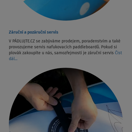
Záruční a pozáruční servis
V PÁDLUJTE.CZ se zabýváme prodejem, poradenstvím a také
provozujeme servis nafukovacích paddleboardů. Pokud si
plovák zakoupíte u nás, samozřejmostí je záruční servis
Číst
dál...