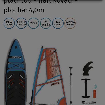
plachtou - nafukovací -
plocha: 4,0m
AŽ
PÁDLO
2-VRSTVÁ
LZE
DOPRAVA
275 l
145 kg
V CENĚ
KONSTRU.
PLACHTU
ZDARMA
Previous
Nex