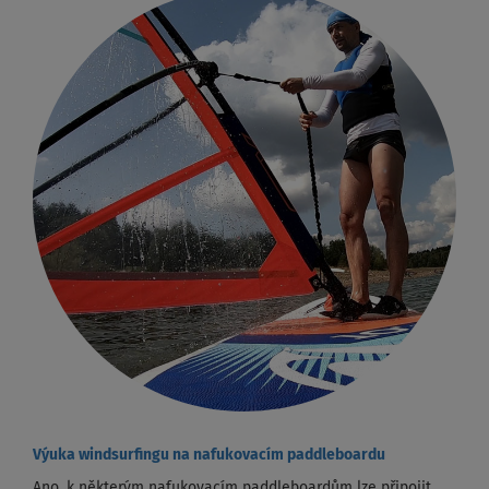
Výuka windsurfingu na nafukovacím paddleboardu
Ano, k některým nafukovacím paddleboardům lze připojit