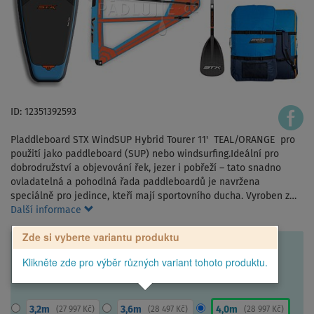
ID: 12351392593
Pladdleboard STX WindSUP Hybrid Tourer 11' TEAL/ORANGE pro
použití jako paddleboard (SUP) nebo windsurfing.Ideální pro
dobrodružství a objevování řek, jezer i pobřeží – tato snadno
ovladatelná a pohodlná řada paddleboardů je navržena
speciálně pro jedince, kteří mají sportovního ducha. Vyroben z…
Další informace
Zde si vyberte variantu produktu
Klikněte zde pro výběr různých variant tohoto produktu.
3,2m
3,6m
4,0m
(
27 997 Kč
)
(
28 497 Kč
)
(
28 997 Kč
)