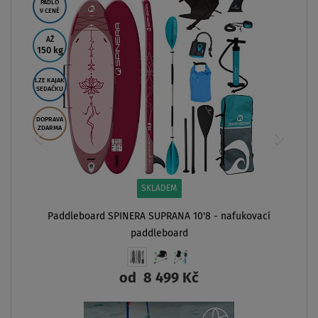
PÁDLO
V CENĚ
AŽ
150 kg
LZE KAJAK
SEDAČKU
DOPRAVA
ZDARMA
SKLADEM
Paddleboard SPINERA SUPRANA 10'8 - nafukovací
paddleboard
od
8 499 Kč
ZOBRAZIT