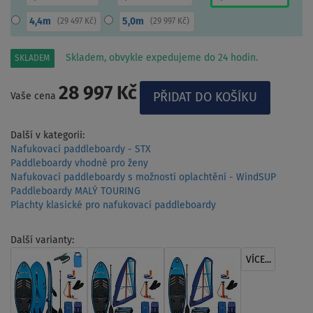
4,4m
5,0m
(
29 497 Kč
)
(
29 997 Kč
)
Skladem, obvykle expedujeme do 24 hodin.
SKLADEM
28 997 Kč
Vaše cena
Další v kategorii:
Nafukovací paddleboardy - STX
Paddleboardy vhodné pro ženy
Nafukovací paddleboardy s možností oplachtění - WindSUP
Paddleboardy MALÝ TOURING
Plachty klasické pro nafukovací paddleboardy
Další varianty:
VÍCE...