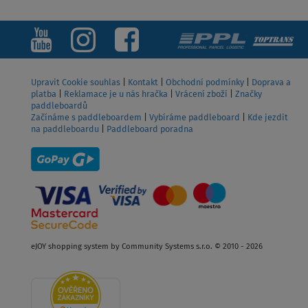
Upravit Cookie souhlas
|
Kontakt
|
Obchodní podmínky
|
Doprava a
platba
|
Reklamace je u nás hračka
|
Vrácení zboží
|
Značky
paddleboardů
Začínáme s paddleboardem
|
Vybíráme paddleboard
|
Kde jezdit
na paddleboardu
|
Paddleboard poradna
eJOY shopping system by Community Systems s.r.o. © 2010 - 2026