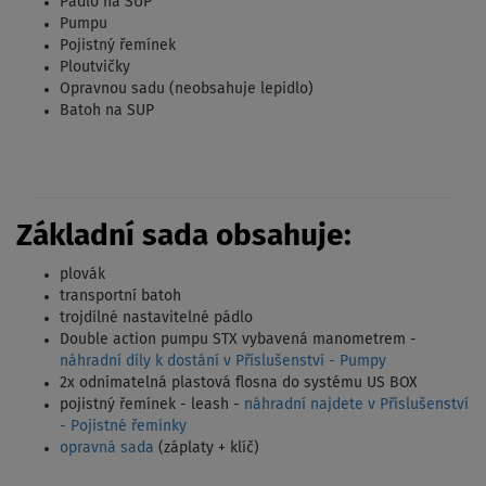
Pádlo na SUP
Pumpu
Pojistný řemínek
Ploutvičky
Opravnou sadu (neobsahuje lepidlo)
Batoh na SUP
Základní sada obsahuje:
plovák
transportní batoh
trojdílné nastavitelné pádlo
Double action pumpu STX vybavená manometrem -
náhradní díly k dostání v Příslušenství - Pumpy
2x odnímatelná plastová flosna do systému US BOX
pojistný řemínek - leash -
náhradní najdete v Příslušenství
- Pojistné řemínky
opravná sada
(záplaty + klíč)