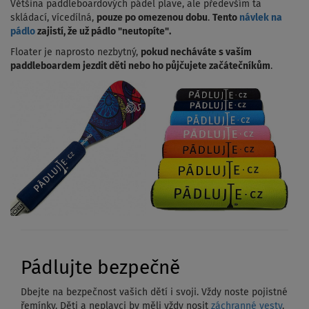
Většina paddleboardových pádel plave, ale především ta
skládací, vícedílná,
pouze po omezenou dobu
.
Tento
návlek na
pádlo
zajistí, že už pádlo "neutopíte".
Floater je naprosto nezbytný,
pokud necháváte s vaším
paddleboardem jezdit děti nebo ho půjčujete začátečníkům
.
Pádlujte bezpečně
Dbejte na bezpečnost vašich dětí i svoji. Vždy noste pojistné
řemínky. Děti a neplavci by měli vždy nosit
záchranné vesty
.