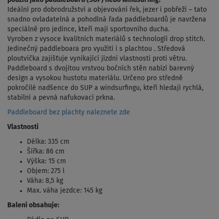
Ideální pro dobrodružství a objevování řek, jezer i pobřeží – tato
snadno ovladatelná a pohodlná řada paddleboardů je navržena
speciálně pro jedince, kteří mají sportovního ducha.
Vyroben z vysoce kvalitních materiálů s technologií drop stitch.
Jedinečný paddleboara pro využití i s plachtou . Středová
ploutvička zajišťuje vynikající jízdní vlastnosti proti větru.
Paddleboard s dvojitou vrstvou bočních stěn nabízí barevný
design a vysokou hustotu materiálu. Určeno pro středně
pokročilé nadšence do SUP a windsurfingu, kteří hledají rychlá,
stabilní a pevná nafukovací prkna.
Paddleboard bez plachty naleznete zde
Vlastnosti
Délka: 335 cm
Šířka: 86 cm
Výška: 15 cm
Objem: 275 l
Váha: 8,5 kg
Max. váha jezdce: 145 kg
Balení obsahuje: