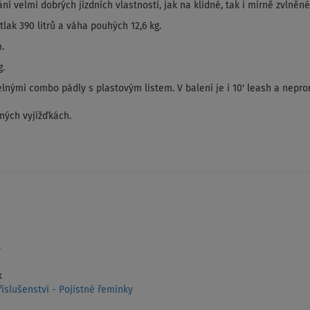
ání velmi dobrých jízdních vlastností, jak na klidné, tak i mírně zvlněné
tlak 390 litrů a váha pouhých 12,6 kg.
.
g.
elnými combo pádly s plastovým listem. V balení je i 10' leash a nepr
ných vyjížďkách.
o
x
íslušenství - Pojistné řemínky