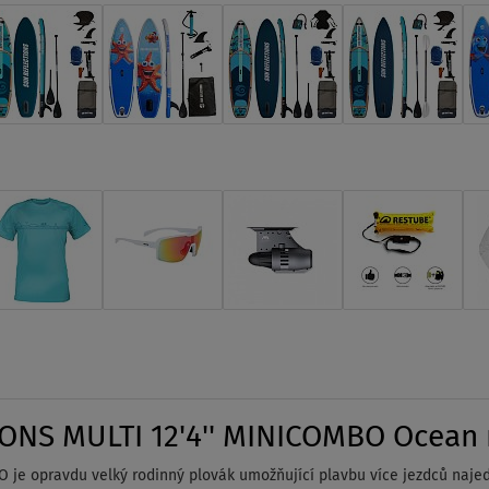
NS MULTI 12'4'' MINICOMBO Ocean m
je opravdu velký rodinný plovák umožňující plavbu více jezdců naje