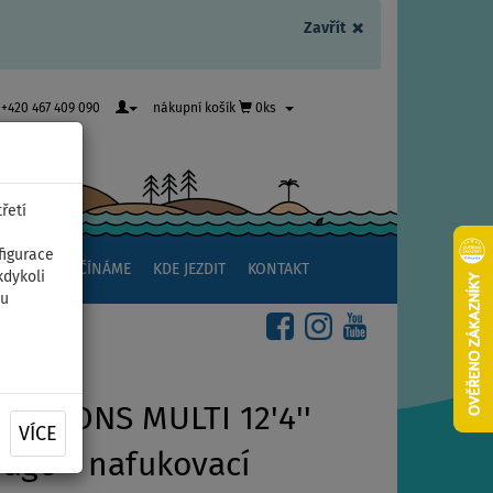
×
Zavřít
+420 467 409 090
nákupní košík
0ks
řetí
figurace
NSTVÍ
ZAČÍNÁME
KDE JEZDIT
KONTAKT
kdykoli
ou
ECTIONS MULTI 12'4''
VÍCE
ge - nafukovací