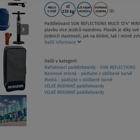
AŽ
PÁDLO
LZE KAJAK
DOPRAVA
ID:
235 kg
V CENĚ
SEDAČKU
ZDARMA
Paddleboard SUN REFLECTIONS MULTI 12'4'' MIN
plavbu více jezdců najednou. Plovák je díky své
jízdních vlastností, jak na klidné, tak i mírně z
Další informace
Další v kategorii:
Nafukovací paddleboardy - SUN REFLECTIONS
Neonově zelená - pádlujte v oblíbené barvě
Modrá - pádlujte v oblíbené barvě
VELKÉ RODINNÉ paddleboardy
VELKÉ RODINNÉ paddleboardy