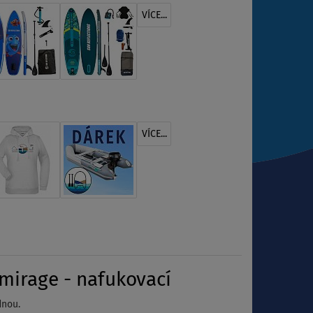
VÍCE...
VÍCE...
irage - nafukovací
dnou.