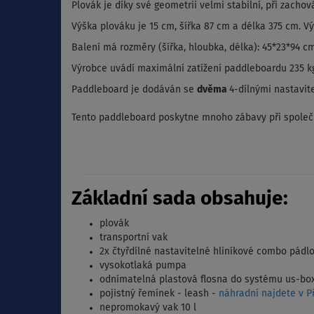
Plovák je díky své geometrii velmi stabilní, při zachov
Výška plováku je 15 cm, šířka 87 cm a délka 375 cm. Vý
Balení má rozměry (šířka, hloubka, délka): 45*23*94 cm
Výrobce uvádí maximální zatížení paddleboardu 235 k
Paddleboard je dodáván se
dvěma
4-dílnými nastavit
Tento paddleboard poskytne mnoho zábavy při společ
Základní sada obsahuje:
plovák
transportní vak
2x čtyřdílné nastavitelné hliníkové combo pádl
vysokotlaká pumpa
odnímatelná plastová flosna do systému us-bo
pojistný řemínek - leash -
náhradní najdete v Př
nepromokavý vak 10 l