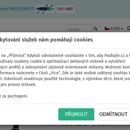
leboard PADDLENAUT!
CHCI HRÁT
CZ/Kč
skytování služeb nám pomáhají cookies
 na „Přijmout“ kdykoli odvolatelně souhlasíte s tím, aby Padlujte.cz a t
užívaly soubory cookie k optimalizaci webových stránek a vytváření
kých profilů a zobrazování zájmově orientované reklamy. Možnosti kon
AKY
ČLUNY A MOTORY
PÁDLA
PLACHTY
OBLEČENÍ
PŘÍSLUŠE
nformace naleznete v části „Více“. Zde je také možné udělený souhlas 
. Odmítnutí neaktivuje použité technologie, s výjimkou těch, které js
pro provoz stránek.
 za pochopení.
Paddleboard SUN REFL
PŘIJMOUT
ODMÍTNOUT
MINICOMBO Ocean mira