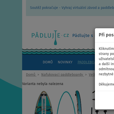
Soutěž pokračuje - Vyhraj virtuální závod a padd
Při po
Kliknutím
strany po
uživatels
DOMŮ
NOVINKY
PADDLEBOARDY
KAJ
a další i
odmítnout
nezbytné 
Domů
>
Nafukovací paddleboardy
>
Velké rodinné
Varianta nebyla nalezena
Děkujeme