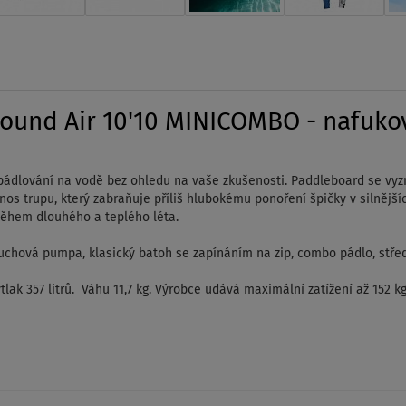
round Air 10'10 MINICOMBO - nafuko
pádlování na vodě bez ohledu na vaše zkušenosti. Paddleboard se vyzna
os trupu, který zabraňuje příliš hlubokému ponoření špičky v silnějšíc
během dlouhého a teplého léta.
uchová pumpa, klasický batoh se zapínáním na zip, combo pádlo, střed
lak 357 litrů. Váhu 11,7 kg. Výrobce udává maximální zatížení až 152 kg