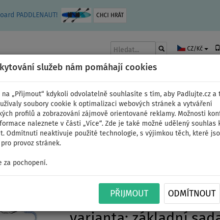
leboard PADDLENAUT!
CHCI HRÁT
CZ/Kč
skytování služeb nám pomáhají cookies
 na „Přijmout“ kdykoli odvolatelně souhlasíte s tím, aby Padlujte.cz a t
užívaly soubory cookie k optimalizaci webových stránek a vytváření
kých profilů a zobrazování zájmově orientované reklamy. Možnosti kon
AKY
ČLUNY A MOTORY
PÁDLA
PLACHTY
OBLEČENÍ
PŘÍSLUŠE
nformace naleznete v části „Více“. Zde je také možné udělený souhlas 
. Odmítnutí neaktivuje použité technologie, s výjimkou těch, které js
pro provoz stránek.
ální
 za pochopení.
Paddleboard ZRAY EA-4
PŘIJMOUT
ODMÍTNOUT
MINICOMBO - nafukova
varianta: základní sad