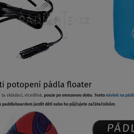
i potopení pádla floater
a skládací, vícedílná,
pouze po omezenou dobu
.
Tento
návlek na pád
 paddleboardem jezdit děti nebo ho půjčujete začátečníkům
.