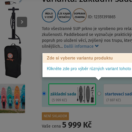
PÁDLO
LZE KAJAK
DOPRAVA
ID: 12351391865
V CENĚ
SEDAČKU
ZDARMA
Toto všestranné SUP prkno je vyrobeno pro rel
zkušenosti. Paddleboard se vyznačuje praktickým
popruh pro uložení věcí, zvýšený nos trupu, kte
silnějších…
Další informace
Zde si vyberte variantu produktu
Klikněte zde pro výběr různých variant tohoto
základní sada
startovací sad
(
5 999 Kč
)
(
7 697 Kč
)
NENÍ SKLADEM
5 999 Kč
Vaše cena