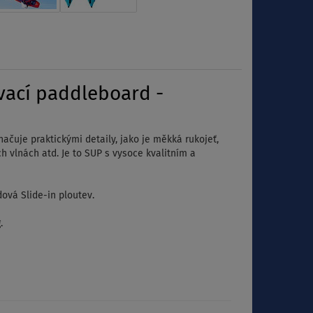
vací paddleboard -
čuje praktickými detaily, jako je měkká rukojeť,
h vlnách atd. Je to SUP s vysoce kvalitním a
ová Slide-in ploutev.
.