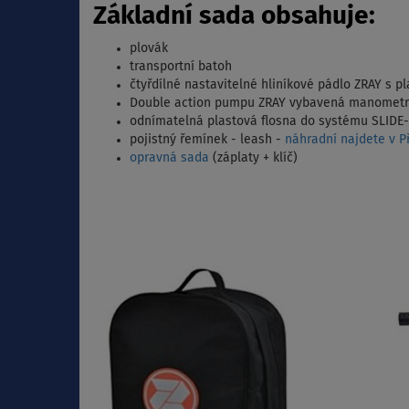
Základní sada obsahuje:
plovák
transportní batoh
čtyřdílné nastavitelné hliníkové pádlo ZRAY s p
Double action pumpu ZRAY vybavená manomet
odnímatelná plastová flosna do systému SLIDE
pojistný řemínek - leash -
náhradní najdete v Př
opravná sada
(záplaty + klíč)