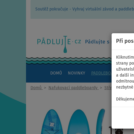
Soutěž pokračuje - Vyhraj virtuální závod a padd
Při po
Kliknutím
strany po
uživatels
DOMŮ
NOVINKY
PADDLEBOARDY
KAJ
a další i
odmítnout
nezbytné 
Domů
>
Nafukovací paddleboardy
>
Střední univerz
Děkujeme