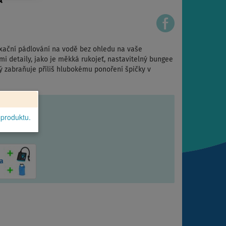
axační pádlování na vodě bez ohledu na vaše
i detaily, jako je měkká rukojeť, nastavitelný bungee
rý zabraňuje příliš hlubokému ponoření špičky v
 produktu.
a