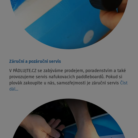
Záruční a pozáruční servis
V PÁDLUJTE.CZ se zabýváme prodejem, poradenstvím a také
provozujeme servis nafukovacích paddleboardů. Pokud si
plovák zakoupíte u nás, samozřejmostí je záruční servis
Číst
dál...