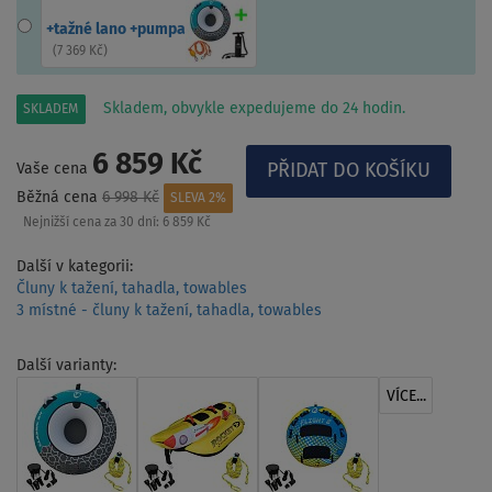
+tažné lano +pumpa
(
7 369 Kč
)
Skladem, obvykle expedujeme do 24 hodin.
SKLADEM
6 859 Kč
Vaše cena
Běžná cena
6 998 Kč
SLEVA 2%
Nejnižší cena za 30 dní:
6 859 Kč
Další v kategorii:
Čluny k tažení, tahadla, towables
3 místné - čluny k tažení, tahadla, towables
Další varianty:
VÍCE...