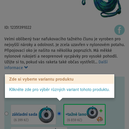
ID: 12351391022
Velmi oblíbený tvar nafukovacího tažného člunu je vyroben pro
nejvyšší nároky a odolnost. Je zcela uzavřen v nylonovém potahu.
Připojovací oko je našito na několika popruzích. Má měkké
nylonové rukojeti a neoprenové vycpávky pro vysoké pohodlí.
Užijte si to, pokud vás raketa také občas vystřelí!…
Další
informace
Zde si vyberte variantu produktu
Klikněte zde pro výběr různých variant tohoto produktu.
základní sada
+tažné lano
(
6 399 Kč
)
(
6 859 Kč
)