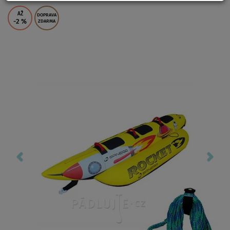
AŽ
DOPRAVA
-2
%
ZDARMA
Previous
Nex