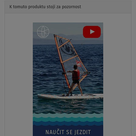
K tomuto produktu stojí za pozornost
Previous
Next
AŽ
- 29
%
PÁDLO
V CENĚ
SKLADEM
Člun GLADIATOR ACTIVE C420AL orange dark grey
nafukovací člun s hliníkovou podlahou