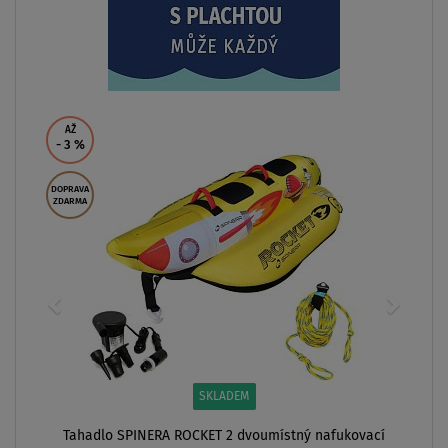
od
28 999 Kč
ZOBRAZIT
 nafukovací