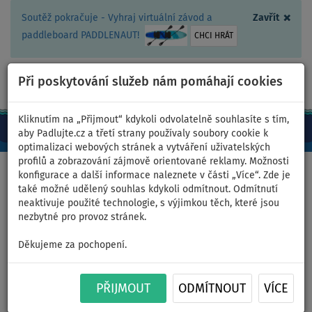
×
Soutěž pokračuje - Vyhraj virtuální závod a
Zavřít
paddleboard PADDLENAUT!
CHCI HRÁT
Při poskytování služeb nám pomáhají cookies
+420 467 409 090
0ks
CZ/Kč
Kliknutím na „Přijmout“ kdykoli odvolatelně souhlasíte s tím,
aby Padlujte.cz a třetí strany používaly soubory cookie k
optimalizaci webových stránek a vytváření uživatelských
profilů a zobrazování zájmově orientované reklamy. Možnosti
Domů
>
Čluny a motory
>
Čluny k tažení
>
3 místné
konfigurace a další informace naleznete v části „Více“. Zde je
také možné udělený souhlas kdykoli odmítnout. Odmítnutí
neaktivuje použité technologie, s výjimkou těch, které jsou
nezbytné pro provoz stránek.
Tahadlo SPINERA ROCKET 3
Děkujeme za pochopení.
třímístný nafukovací banán -
PŘIJMOUT
ODMÍTNOUT
VÍCE
varianta: +tažné lano