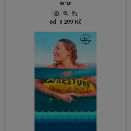
AŽ
- 3
%
DOPRAVA
ZDARMA
SKLADEM
Tahadlo SPINERA FLIGHT 2 dvoumístné nafukova