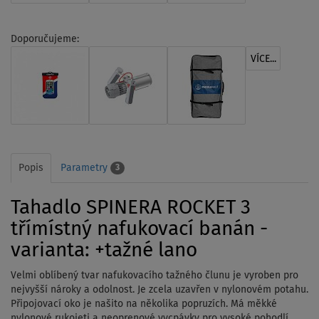
Doporučujeme:
VÍCE...
Popis
Parametry
3
Tahadlo SPINERA ROCKET 3
třímístný nafukovací banán -
varianta: +tažné lano
Velmi oblíbený tvar nafukovacího tažného člunu je vyroben pro
nejvyšší nároky a odolnost. Je zcela uzavřen v nylonovém potahu.
Připojovací oko je našito na několika popruzích. Má měkké
nylonové rukojeti a neoprenové vycpávky pro vysoké pohodlí.