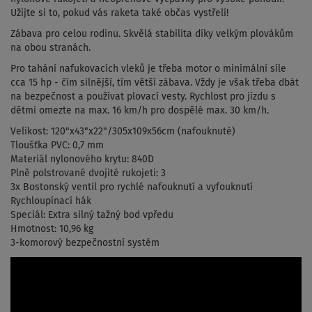
Užijte si to, pokud vás raketa také občas vystřelí!
Zábava pro celou rodinu. Skvělá stabilita díky velkým plovákům
na obou stranách.
Pro tahání nafukovacích vleků je třeba motor o minimální síle
cca 15 hp - čím silnější, tím větší zábava. Vždy je však třeba dbát
na bezpečnost a používat plovací vesty. Rychlost pro jízdu s
dětmi omezte na max. 16 km/h pro dospělé max. 30 km/h.
Velikost: 120"x43"x22"/305x109x56cm (nafouknuté)
Tloušťka PVC: 0,7 mm
Materiál nylonového krytu: 840D
Plně polstrované dvojité rukojeti: 3
3x Bostonský ventil pro rychlé nafouknutí a vyfouknutí
Rychloupínací hák
Speciál: Extra silný tažný bod vpředu
Hmotnost: 10,96 kg
3-komorový bezpečnostní systém