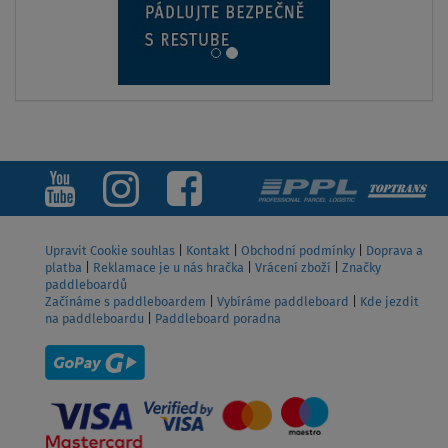
od
4 699 Kč
ZOBRAZIT
Upravit Cookie souhlas
|
Kontakt
|
Obchodní podmínky
|
Doprava a
platba
|
Reklamace je u nás hračka
|
Vrácení zboží
|
Značky
paddleboardů
Začínáme s paddleboardem
|
Vybíráme paddleboard
|
Kde jezdit
na paddleboardu
|
Paddleboard poradna