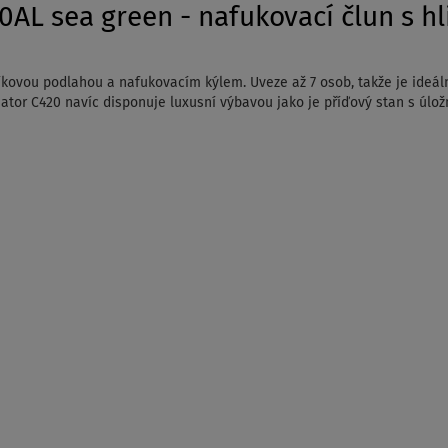
AL sea green - nafukovací člun s hl
íkovou podlahou a nafukovacím kýlem. Uveze až 7 osob, takže je ideální
adiator C420 navíc disponuje luxusní výbavou jako je příďový stan s ú