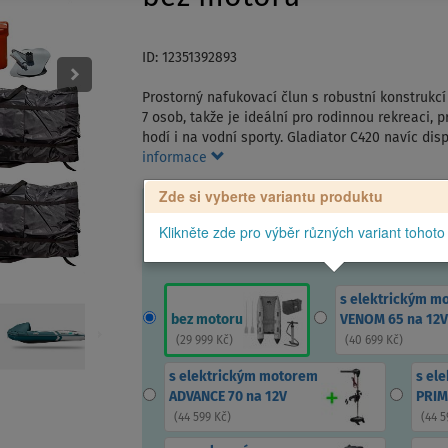
ID: 12351392893
Prostorný nafukovací člun s robustní konstrukc
7 osob, takže je ideální pro rodinnou rekreaci, p
hodí i na vodní sporty. Gladiator C420 navíc di
informace
Zde si vyberte variantu produktu
Klikněte zde pro výběr různých variant tohoto
s elektrickým m
bez motoru
VENOM 65 na 12V
(
29 999 Kč
)
(
40 699 Kč
)
s elektrickým motorem
s el
ADVANCE 70 na 12V
PRIM
(
44 599 Kč
)
(
44 5