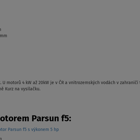
m
9 mm
. U motorů 4 kW až 20kW je v ČR a vnitrozemských vodách v zahraničí 
ně Kurz na vysílačku.
otorem Parsun f5:
otor Parsun f5 s výkonem 5 hp
m