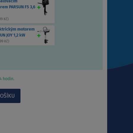
palovacím
rem PARSUN F5 3,6
99 Kč
)
ektrickým motorem
UN JOY 1,2 kW
99 Kč
)
 hodin.