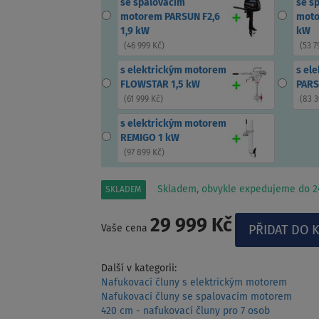
se spalovacím
se s
motorem PARSUN F2,6
moto
1,9 kW
kW
(
46 999 Kč
)
(
53 7
s elektrickým motorem
s el
FLOWSTAR 1,5 kW
PARS
(
61 999 Kč
)
(
83 3
s elektrickým motorem
REMIGO 1 kW
(
97 899 Kč
)
Skladem, obvykle expedujeme do 24
SKLADEM
29 999 Kč
Vaše cena
Další v kategorii:
Nafukovací čluny s elektrickým motorem
Nafukovací čluny se spalovacím motorem
420 cm - nafukovací čluny pro 7 osob