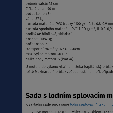
průměr válců: 55 cm
šířka člunu: 1,90 m
počet komor: 3+1
váha: 87 kg
hustota materiálu PVC trubky 1100 g/m2, tl. 0,8-0,9 m
hustota spodního materiálu PVC 1100 g/m2, tl. 0,8-0,
podlážka: hliníková, skládací
nosnost: 1087 kg
počet osob: 7
transportní rozměry: 126x70x40cm
max. výkon motoru 40 HP
délka nohy motoru: S (krátká)
U motoru do výkonu 4kW není třeba kapitánský průkaz
ještě Mezinárodní průkaz způsobilosti na moři, případ
Sada s lodním splovacím m
K základní sadě přidáváme
lodní spalovací 4 taktní m
Typ motoru 4-taktní, 1-válec, OHV Objem 112 cc