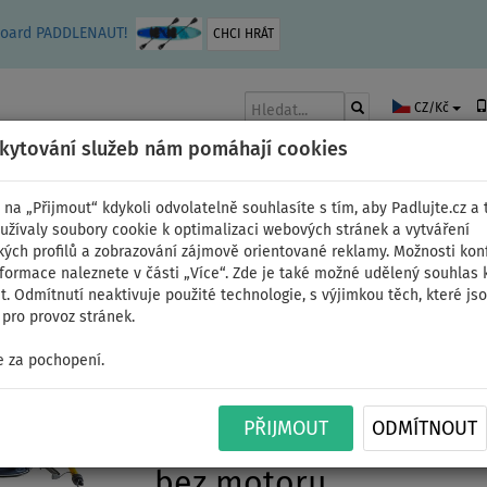
leboard PADDLENAUT!
CHCI HRÁT
CZ/Kč
skytování služeb nám pomáhají cookies
 na „Přijmout“ kdykoli odvolatelně souhlasíte s tím, aby Padlujte.cz a t
užívaly soubory cookie k optimalizaci webových stránek a vytváření
kých profilů a zobrazování zájmově orientované reklamy. Možnosti kon
AKY
ČLUNY A MOTORY
PÁDLA
PLACHTY
OBLEČENÍ
PŘÍSLUŠE
nformace naleznete v části „Více“. Zde je také možné udělený souhlas 
. Odmítnutí neaktivuje použité technologie, s výjimkou těch, které js
pro provoz stránek.
 za pochopení.
Člun GLADIATOR ACTIV
PŘIJMOUT
ODMÍTNOUT
nafukovací člun s hlin
bez motoru