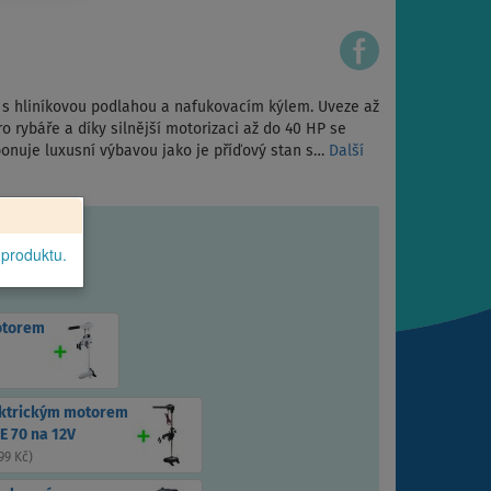
í s hliníkovou podlahou a nafukovacím kýlem. Uveze až
ro rybáře a díky silnější motorizaci až do 40 HP se
sponuje luxusní výbavou jako je příďový stan s…
Další
 produktu.
otorem
ektrickým motorem
E 70 na 12V
99 Kč
)