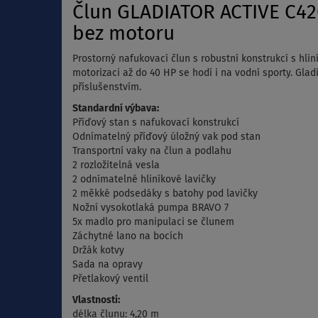
Člun GLADIATOR ACTIVE C420
bez motoru
Prostorný nafukovací člun s robustní konstrukcí s hlin
motorizaci až do 40 HP se hodí i na vodní sporty. Gl
příslušenstvím.
Standardní výbava:
Příďový stan s nafukovací konstrukcí
Odnímatelný příďový úložný vak pod stan
Transportní vaky na člun a podlahu
2 rozložitelná vesla
2 odnímatelné hliníkové lavičky
2 měkké podsedáky s batohy pod lavičky
Nožní vysokotlaká pumpa BRAVO 7
5x madlo pro manipulaci se člunem
Záchytné lano na bocích
Držák kotvy
Sada na opravy
Přetlakový ventil
Vlastnosti:
délka člunu: 4,20 m