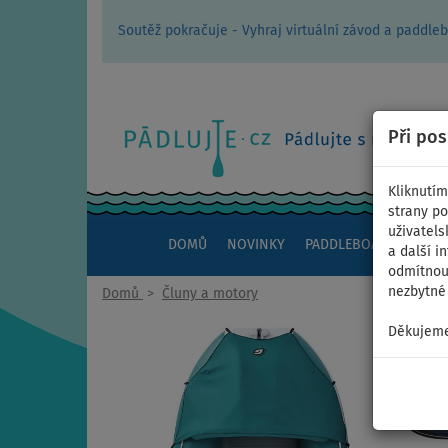
Soutěž pokračuje - Vyhraj virtuální závod a padd
Při po
Kliknutím
strany po
uživatels
DOMŮ
NOVINKY
PADDLEBOARDY
KAJ
a další i
odmítnout
nezbytné 
Domů
>
Čluny a motory
Děkujeme