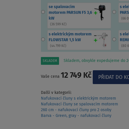
se spalovacím
s el
motorem PARSUN F5 3,6
PARS
kW
(
66 0
(
36 599 Kč
)
s elektrickým motorem
s el
FLOWSTAR 1,5 kW
REMI
(
44 799 Kč
)
(
80 
Skladem, obvykle expedujeme do 24
SKLADEM
12 749 Kč
Vaše cena
Další v kategorii:
Nafukovací čluny s elektrickým motorem
Nafukovací čluny se spalovacím motorem
260 cm - nafukovací čluny pro 2 osoby
Barva - Green, gray - nafukovací čluny