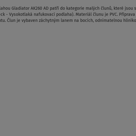
dlahou
Gladiator AK260 AD patří do kategorie malých člunů, které jsou s
k - Vysokotlaká nafukovací podlaha). Materiál člunu je PVC. Příprav
achtu. Člun je vybaven záchytným lanem na bocích, odnímatelnou hliník