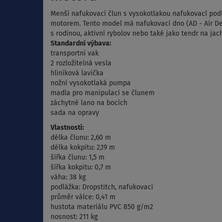
Menší nafukovací člun s vysokotlakou nafukovací po
motorem. Tento model má nafukovací dno (AD - Air Dec
s rodinou, aktivní rybolov nebo také jako tendr na j
Standardní výbava:
transportní vak
2 rozložitelná vesla
hliníková lavička
nožní vysokotlaká pumpa
madla pro manipulaci se člunem
záchytné lano na bocích
sada na opravy
Vlastnosti:
délka člunu: 2,60 m
délka kokpitu: 2,19 m
šířka člunu: 1,5 m
šířka kokpitu: 0,7 m
váha: 38 kg
podlážka: Dropstitch, nafukovací
průměr válce: 0,41 m
hustota materiálu PVC 850 g/m2
nosnost: 211 kg