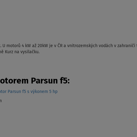
. U motorů 4 kW až 20kW je v ČR a vnitrozemských vodách v zahraničí 
ně Kurz na vysílačku.
otorem Parsun f5:
otor Parsun f5 s výkonem 5 hp
m