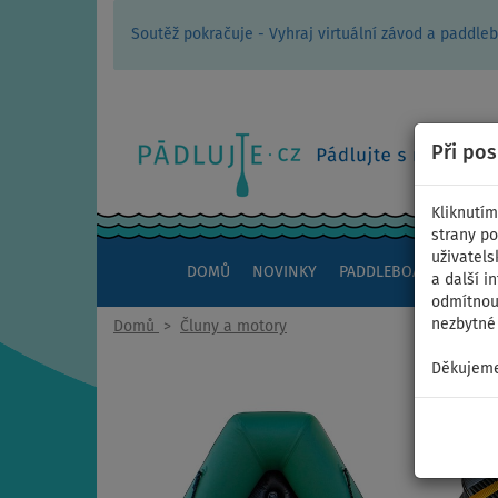
Soutěž pokračuje - Vyhraj virtuální závod a padd
Při po
Kliknutím
strany po
uživatels
DOMŮ
NOVINKY
PADDLEBOARDY
KAJ
a další i
odmítnout
nezbytné 
Domů
>
Čluny a motory
Děkujeme