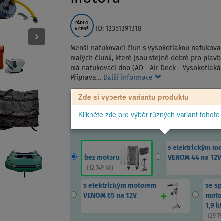
PÁDLO
ID: 12351391318
V CENĚ
Menší nafukovací člun s vysokotlakou nafukovac
malých člunů, které jsou stejně dobré pro plavb
má nafukovací dno (AD - Air Deck - Vysokotlaká 
Příprava…
Další informace
Zde si vyberte variantu produktu
Klikněte zde pro výběr různých variant tohoto
s elektrickým m
bez motoru
VENOM 44 na 12V
(
12 749 Kč
)
s elektrickým motorem
se s
VENOM 65 na 12V
moto
1,9 
(
29 7