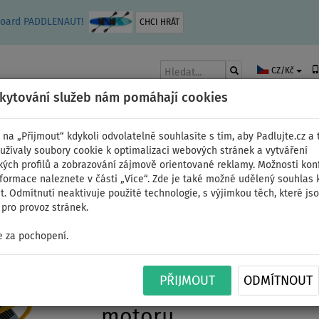
leboard PADDLENAUT!
CHCI HRÁT
CZ/Kč
skytování služeb nám pomáhají cookies
 na „Přijmout“ kdykoli odvolatelně souhlasíte s tím, aby Padlujte.cz a t
užívaly soubory cookie k optimalizaci webových stránek a vytváření
kých profilů a zobrazování zájmově orientované reklamy. Možnosti kon
AKY
ČLUNY A MOTORY
PÁDLA
PLACHTY
OBLEČENÍ
PŘÍSLUŠE
nformace naleznete v části „Více“. Zde je také možné udělený souhlas 
. Odmítnutí neaktivuje použité technologie, s výjimkou těch, které js
pro provoz stránek.
 za pochopení.
Člun GLADIATOR AK260
PŘIJMOUT
ODMÍTNOUT
člun s vysokotlakou p
motoru