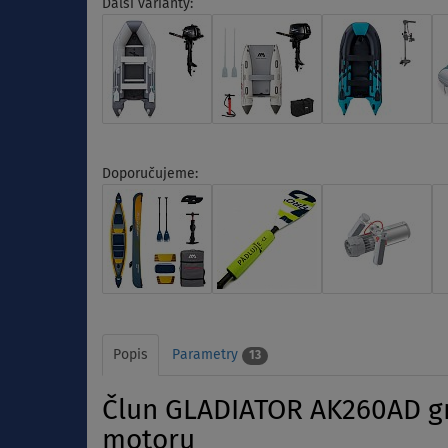
Další varianty:
Doporučujeme:
Popis
Parametry
13
Člun GLADIATOR AK260AD gre
motoru