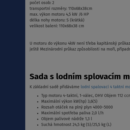
počet osob: 2
transportní rozměry: 110x68x38cm
max. výkon motoru 4,5 kW /6 HP
délka nohy motoru: S (krátká)
velikost balení: 110x68x38 cm
U motoru do výkonu 4kW není třeba kapitánský průkaz
ještě Mezinárodní průkaz způsobilosti na moři, případ
Sada s lodním splovacím m
K základní sadě přidáváme
lodní spalovací 4 taktní m
Typ motoru 4-taktní, 1-válec, OHV Objem 112 cc
Maximální výkon kW(hp) 3,6(5)
Rozsah otáček na plný plyn 4000~5000
Maximální spotřeba paliva 2,0 l/h
Objem palivové nádrže 1,3 l
Suchá hmotnost 24,5 kg (S)/25,5 kg (L)