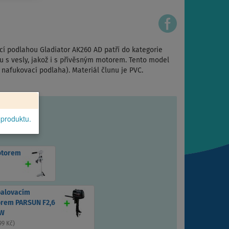
í podlahou Gladiator AK260 AD patří do kategorie
u s vesly, jakož i s přívěsným motorem. Tento model
nafukovací podlaha). Materiál člunu je PVC.
 produktu.
otorem
palovacím
rem PARSUN F2,6
kW
99 Kč
)